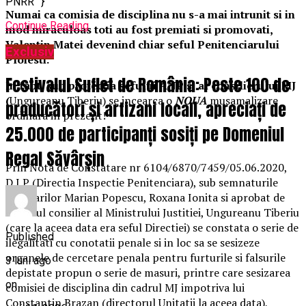
PNRR” }
Numai ca comisia de disciplina nu s-a mai intrunit si in
Continue Reading
mod miraculoas toti au fost premiati si promovati,
Valentin Matei devenind chiar seful Penitenciarului
Exclusiv
Ploiesti.
Festivalul Suflet de România: Peste 100 de
In fapt, sub protectia sefului ANP si al consilierului MJ
(
Ungureanu Tiberiu) se incearca o
NOUA
musamalizare
producători și artizani locali, apreciați de
ordinara in prezent!
25.000 de participanți sosiți pe Domeniul
Regal Săvârșin
Prin Nota de Constatare nr 6104/6870/7459/05.06.2020,
D.I.P (Directia Inspectie Penitenciara), sub semnaturile
comisarilor Marian Popescu, Roxana Ionita si aprobat de
actualul consilier al Ministrului Justitiei, Ungureanu Tiberiu
(care la aceea data era seful Directiei) se constata o serie de
Published
ilegalitati cu conotatii penale si in loc sa se sesizeze
organele de cercetare penala pentru furturile si falsurile
3 luni ago
depistate propun o serie de masuri, printre care sesizarea
on
comisiei de disciplina din cadrul MJ impotriva lui
Constantin Brazan (directorul Unitatii la aceea data),