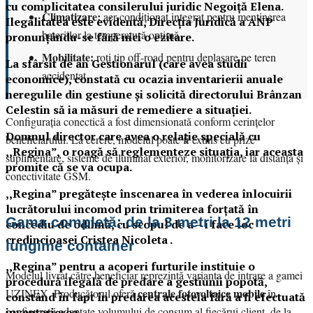
cu complicitatea consilerului juridic Negoiță Elena.
Climatizare:
aer condiționat integrat pentru menținerea
Ilegalitatea este evidentă, Direcția Juridică a ANP
bateriilor la temperatură optimă
pronunțându-se fără nici o ezitare.
Mobilitate:
roți tip off-road pentru deplasare pe teren
La sfârsit de an Gestionarul (care avea studii
accidentat
economice), constată cu ocazia inventarierii anuale
neregulile din gestiune și solicită directorului Brânzan
Celestin să ia măsuri de remediere a situației.
Configurația conectică a fost dimensionată conform cerințelor
Domnul director care avea o relație specială cu
beneficiarului. La cerere, modelul poate fi extins cu prize
,,Regina”, o roagă să reglementeze situația, iar aceasta
suplimentare, sisteme de iluminat exterior, monitorizare la distanță și
promite că se va ocupa.
conectivitate GSM.
,,Regina” pregătește înscenarea în vederea înlocuirii
lucrătorului incomod prin trimiterea forțată în
Gama completă: de la 3 metri la 12 metri
concediu de odihnă, cu scopul de a – i face loc
credincioasei Cristea Nicoleta .
lungime container
,,Regina” pentru a acoperi furturile instituie o
Modelul livrat către beneficiar reprezintă varianta de intrare a gamei
procedură ilegală de predare a gestiunii popotă,
centrale fotovoltaice mobile
UZINEX. Producătorul oferă
în
constând în fapt în predarea acesteia fără a fi efectuată
configurații adaptate volumului de consum al fiecărui client, de la
inventarierea.