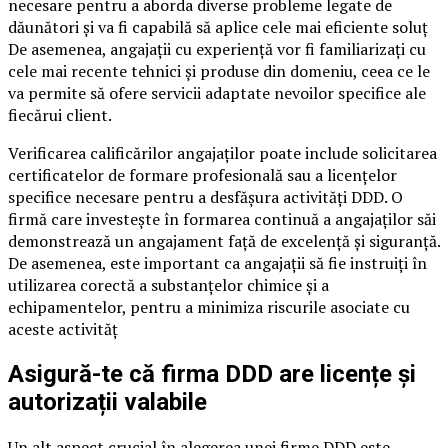
necesare pentru a aborda diverse probleme legate de
dăunători și va fi capabilă să aplice cele mai eficiente soluț
De asemenea, angajații cu experiență vor fi familiarizați cu
cele mai recente tehnici și produse din domeniu, ceea ce le
va permite să ofere servicii adaptate nevoilor specifice ale
fiecărui client.
Verificarea calificărilor angajaților poate include solicitarea
certificatelor de formare profesională sau a licențelor
specifice necesare pentru a desfășura activități DDD. O
firmă care investește în formarea continuă a angajaților săi
demonstrează un angajament față de excelență și siguranță.
De asemenea, este important ca angajații să fie instruiți în
utilizarea corectă a substanțelor chimice și a
echipamentelor, pentru a minimiza riscurile asociate cu
aceste activităț
Asigură-te că firma DDD are licențe și
autorizații valabile
Un alt aspect crucial în alegerea unei firme DDD este