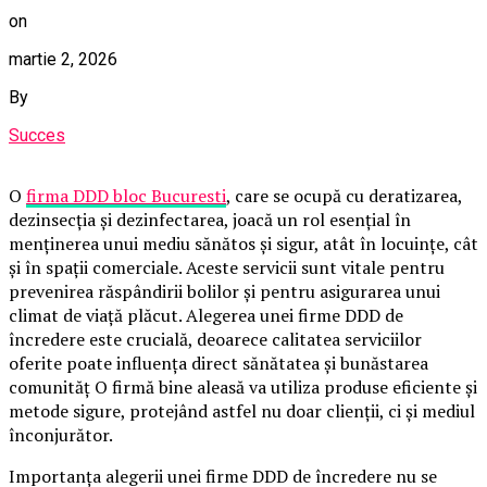
on
martie 2, 2026
By
Succes
O
firma DDD bloc Bucuresti
, care se ocupă cu deratizarea,
dezinsecția și dezinfectarea, joacă un rol esențial în
menținerea unui mediu sănătos și sigur, atât în locuințe, cât
și în spații comerciale. Aceste servicii sunt vitale pentru
prevenirea răspândirii bolilor și pentru asigurarea unui
climat de viață plăcut. Alegerea unei firme DDD de
încredere este crucială, deoarece calitatea serviciilor
oferite poate influența direct sănătatea și bunăstarea
comunităț O firmă bine aleasă va utiliza produse eficiente și
metode sigure, protejând astfel nu doar clienții, ci și mediul
înconjurător.
Importanța alegerii unei firme DDD de încredere nu se