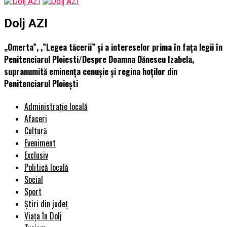
Dolj AZI
„Omerta”, ,”Legea tăcerii” și a intereselor prima în fața legii în
Penitenciarul Ploiesti/Despre Doamna Dănescu Izabela,
supranumită eminența cenușie și regina hoților din
Penitenciarul Ploiești
Administrație locală
Afaceri
Cultură
Eveniment
Exclusiv
Politică locală
Social
Sport
Știri din județ
Viața în Dolj