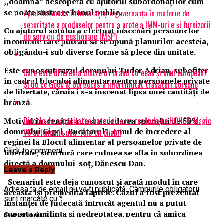
,,doamna” descoperă cu ajutorul subordonaților cum
se poate sustrage banul public.
Zyxel Networks îmbunătățește guvernanța în materie de
securitate a produselor pentru a proteja IMM-urile și furnizorii
Cu ajutorul soțului a efectuat înscenări persoanelor
de servicii de gestionare (MSP)
incomode care puteau să se opună planurilor acesteia,
obligându-i sub diverse forme să plece din unitate.
Este cunoscut cazul domnului Tudor Adrian, subofițer
Care este diferența dintre un brand coreean și unul european?
în cadrul blocului alimentar pentru persoanele private
Și de ce Geek & Gorgeous a împrumutat trăsături coreene
de libertate, căruia i s-a înscenat lipsa unei cantități de
brânză.
Dincolo de capacitatea bateriei: cum regândește HONOR Magic
Motivul înscenării a fost acordarea sporului de 50%
domnului Gigel,,Bucătarul”, omul de încredere al
V6 autonomia unui telefon pliabil
reginei la Blocul alimentar al persoanelor private de
Click to comment
libertate, structură care culmea se afla în subordinea
directă a domnului soț, Dănescu Dan.
Leave a Reply
Scenariul este deja cunoscut și arată modul în care
Adresa ta de email nu va fi publicată.
Câmpurile obligatorii
aceasta își premedita faptele. Cazul a fost prezentat
sunt marcate cu
*
Instanței de Judecată întrucât agentul nu a putut
suporta umilința și nedreptatea, pentru că amica
Comentariu
*