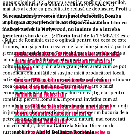
pneumologie și ORL. Pentru a veni în sprijinul oamenilor,
fiind o institutie esentiala a statului.
(Cristina T.).
mai ales al celor cu posibilitate redusă de deplasare,
Profi
a
adus aproape de ei servicii medicale de calitate, prin
Sa reamintim povestea din spatele afacerii „Bomba
implicarea experților de la Asociația ATI „Aurel
ecologica de la Pleasa” care este demna de un film cu
Mogoșeanu” din Timișoara.
mafioti turnat la Holywood, nu inainte de a intreba
(prietenii stiu de ce…): Florin Iosif de la
TYMBARK este
„Suflet de România este o oglindă pentru tot ceea ce este
bine?
frumos, bun și pentru ceea ce ne face bine și merită păstrat
și transmis mai departe. Festivalul care la actuala ediție a
Bomba ecologica de la Pleasa/Atentat la siguranta
adunat peste 25.000 de participanți veniți din toate
nationala/IPJ Prahova, Penitenciarul Ploiesti si
colțurile țării, dar și din afara granițelor, arată cum se pot
Tymbark
consolida comunitățile și susține micii producători locali,
artizanii și meșteșugarii români pentru a face în continuare
Cum se FURA pe fata si sarabanda unor falsuri
ceea ce știu ei cel mai bine. Festivalul nu are o miză
pentru acoperirea acestor furturi la
economică pentru Profi, dar aduce un câștig clar pentru
Penitenciarul Ploiesti (II)
români și pentru România. Împreună învățăm cum să
promovăm tradițiile și să susținem comunități, să fim uniți
Cum se FURA pe fata si sarabanda unor falsuri
în jurul valorilor autentice și să redescoperim bucuria de a
pentru acoperirea acestor furturi la
petrece timp împreună în mijlocul naturii, mai conectați
Penitenciarul Ploiesti (III)
unii cu ceilalți”, declară
Gabriela Sîrbu
, Director de
sustenabilitate
Ahold Delhaize România
.
Furturi, falsuri si alte infractiuni succesive la