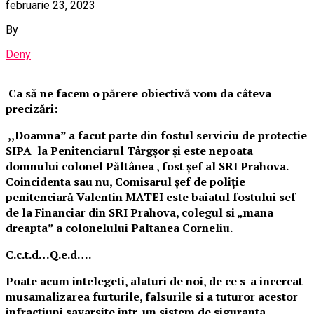
februarie 23, 2023
By
Deny
Ca să ne facem o părere obiectivă vom da câteva
precizări:
,,Doamna” a facut parte din fostul serviciu de protectie
SIPA la Penitenciarul Târgșor și este nepoata
domnului colonel Păltânea , fost șef al SRI Prahova.
Coincidenta sau nu, Comisarul șef de poliție
penitenciară Valentin MATEI este baiatul fostului sef
de la Financiar din SRI Prahova, colegul si „mana
dreapta” a colonelului Paltanea Corneliu.
C.c.t.d…Q.e.d….
Poate acum intelegeti, alaturi de noi, de ce s-a incercat
musamalizarea furturile, falsurile si a tuturor acestor
infractiuni savarsite intr-un sistem de siguranta