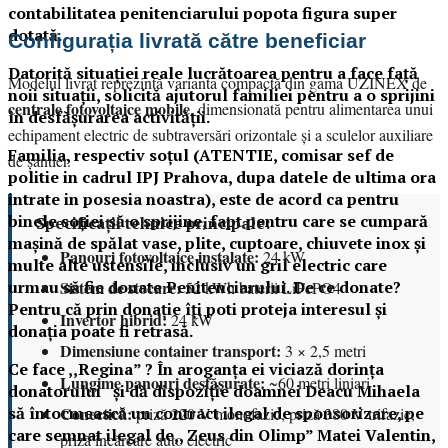
contabilitatea penitenciarului popota figura super
dotată.
Configurația livrată către beneficiar
Datorită situației reale lucrătoarea pentru a face față
Modelul livrat reprezintă varianta compactă din gama UZINEX de
noii situații, solicită ajutorul familiei pentru a o sprijini
centrale fotovoltaice mobile
, dimensionată pentru alimentarea unui
în desfășurarea activității.
echipament electric de subtraversări orizontale și a sculelor auxiliare
Familia, respectiv soțul (ATENTIE, comisar sef de
de șantier.
politie in cadrul IPJ Prahova, dupa datele de ultima ora
intrate in posesia noastra), este de acord ca pentru
binele soției să o sprijine, fapt pentru care se cumpară
Specificații tehnice principale:
mașină de spălat vase, plite, cuptoare, chiuvete inox și
Panouri fotovoltaice instalate:
24 kW
multe alte ustensile, inclusiv un gril electric care
urmau să fie donate Penitenciarului. De ce donate?
Sistem de stocare:
52 kWh baterii LiFePO4
Pentru că prin donație îți poti proteja interesul și
Invertor hibrid:
24 kW
donația poate fi retrasă.
Dimensiune container transport:
3 × 2,5 metri
Ce face ,,Regina” ? În aroganța ei viciază dorința
Lungime panouri desfășurate:
~60 metri liniari
donatorului și dă dispoziție doamnei Deacu Mihaela
să întocmească un contract ilegal de sponsorizare, pe
Conectică:
priză 220 V monofazic, priză 380 V trifazic,
care semnat ilegal de,, Zeus din Olimp” Matei Valentin,
priză încărcare auto electric