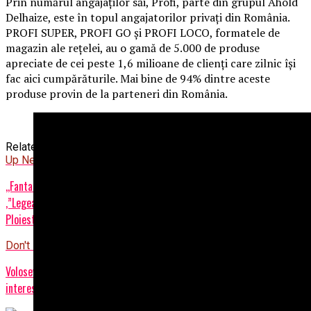
Prin numărul angajaților săi, Profi, parte din grupul Ahold
Delhaize, este în topul angajatorilor privați din România.
PROFI SUPER, PROFI GO și PROFI LOCO, formatele de
magazin ale rețelei, au o gamă de 5.000 de produse
apreciate de cei peste 1,6 milioane de clienți care zilnic își
fac aici cumpărăturile. Mai bine de 94% dintre aceste
produse provin de la parteneri din România.
Related Topics:
prima
Up Next
,,Fantastica Woman”Anghelache Ramona (varianta XXL)/”Omerta”,
,”Legea tăcerii” și a intereselor prima în fața legii în Penitenciarul
Ploiesti – Ziarul Incisiv de Prahova
Don't Miss
Volosevici si-a trecut sindicatul Primăriei pe persoană fizică!/Alte
interese dolosive!/DNA doarme?