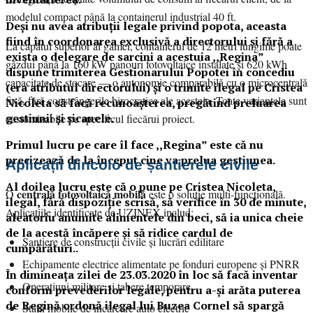
modelul compact până la containerul industrial 40 ft.
Deși nu avea atribuții legale privind popota, aceasta
fiind în coordonarea exclusivă a directorului și fără a
La capătul superior al gamei, containerul de 12 metri lungime poate
exista o delegare de sarcini a acestuia ,,Regina”
găzdui până la 160 kW panouri fotovoltaice instalate și 620 kWh
dispune trimiterea Gestionarului Popotei în concediu
capacitate de stocare — o autonomie comparabilă cu o microcentrală
(era atributul directorului) și o trimite ilegal pe Cristea
fixă, fără constrângerile birocratice ale acesteia. Toate variantele sunt
Nicoleta să facă recunoașterea, pregătind preluarea
gestiunii și șicanele.
customizabile pe specificul fiecărui proiect.
Primul lucru pe care îl face ,,Regina” este că nu
precizează de la început cine va prelua gestiunea.
Aplicații dincolo de șantierele civile
Al doilea lucru este că o pune pe Cristea Nicoleta,
centrală fotovoltaică mobilă
O
este o soluție multi-funcțională.
ilegal, fără dispoziție scrisă, să verifice în 30 de minute,
Aplicațiile identificate de UZINEX includ:
aleatoriu anumite alimentele din beci, să ia unica cheie
de la acestă încăpere și să ridice cardul de
Șantiere de construcții civile și lucrări edilitare
cumpărături..
Echipamente electrice alimentate pe fonduri europene și PNRR
În dimineața zilei de 23.03.2020 în loc să facă inventar
Operațiuni militare și tabere temporare
conform prevederilor legale, pentru a-și arăta puterea
de Regină ordonă ilegal lui Buzea Cornel să spargă
Stații mobile de încărcare auto electric