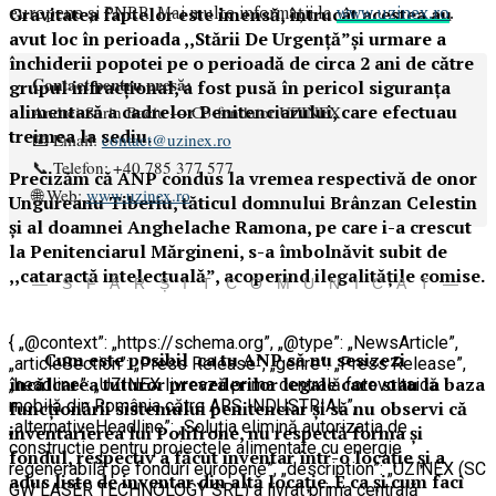
europene și PNRR. Mai multe informații la
www.uzinex.ro
.
Gravitatea faptelor este imensă, întrucât acestea au
avut loc în perioada ,,Stării De Urgență”și urmare a
închiderii popotei pe o perioadă de circa 2 ani de către
Contact pentru presă:
grupul infracțional, a fost pusă în pericol siguranța
alimentară a cadrelor Penitenciarului, care efectuau
Andrei-Sorin Baciu — Co-fondator UZINEX
treimea la sediu.
📧 Email:
contact@uzinex.ro
📞 Telefon: +40 785 377 577
Precizăm că ANP condus la vremea respectivă de onor
🌐 Web:
www.uzinex.ro
Ungureanu Tiberiu, tăticul domnului Brânzan Celestin
și al doamnei Anghelache Ramona, pe care i-a crescut
la Penitenciarul Mărgineni, s-a îmbolnăvit subit de
,,cataractă intelectuală”, acoperind ilegalitățile comise.
— S F Â R Ș I T C O M U N I C A T —
{ „@context”: „https://schema.org”, „@type”: „NewsArticle”,
Cum este posibil ca tu ANP să nu sesizezi
„articleSection”: „Press Release”, „genre”: „Press Release”,
încălcarea tuturor prevederilor legale care stau la baza
„headline”: „UZINEX livrează prima centrală fotovoltaică
mobilă din România către ARS INDUSTRIAL”,
funcționării sistemului penitenciar și să nu observi că
„alternativeHeadline”: „Soluția elimină autorizația de
inventarierea lui Polifrone, nu respectă forma și
construcție pentru proiectele alimentate cu energie
fondul, respectiv a făcut inventar într-o locație și a
regenerabilă pe fonduri europene”, „description”: „UZINEX (SC
adus liste de inventar din altă locație. E ca și cum faci
GW LASER TECHNOLOGY SRL) a livrat prima centrală