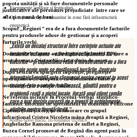
popota unității și să fure documentele personale
Evenimente outdoor și festivaluri
justificative ale persoanei prejudiciate între care se
afla și o sumă de bani.
Operațiuni de ajutor umanitar în zone fără infrastructură
energetică
Scopul ,,Reginei ” era de a fura documentele facturile
pentru produsele aduse de gestionar și a acoperi
furturile vechi.
„Există un decalaj structural între cerințele actuale ale
Documentele furate au fost găsite în beciul la care a
fondurilor europene — care impun echipamente 100%
avut doamna Cristea Nicoleta cheia de acces .
electrice — și capacitatea reală a infrastructurii de a livra
energie acolo unde se desfășoară lucrările. Centrala
După sesizarea spargerii la poliție, pregătește
fotovoltaică mobilă este răspunsul nostru concret la acest
operațiunea de acoperire cu documente false și
instruiește persoanele loiale.
decalaj. Este o soluție românească, gândită pentru o
problemă reală a pieței locale, livrată unui client român
Ne referim inclusiv la Procesul-Verbal stințifico-
care a luat decizia corectă de a investi în echipamente
fantastic întocmit de specialistul în domeniu Polifrone
eligibile pentru finanțările UE.”
Ciprian (fost șofer), în colaborare cu grupul
infracțional Cristea Nicoleta mâna dreaptă a Reginei,
Andrei-Sorin Baciu
, co-fondator
UZINEX
Anghelache Ramona prietena de suflet a Reginei,
Buzea Cornel promovat de Regină din agent pază în