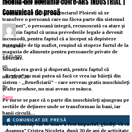
mobilă din România către ARS INDUSTRIAL |
făcut ca acest sistem mafiot să cadă.
Comunicat de presă
Soarta a făcut ca la Penitenciarul Ploiesti să se
transfere o persoană care nu făcea parte din sistemul
,,Reginei”, o persoană integră, recunoscută ca atare și
care prin faptul că urma prevederile legale a devenit
incomodă, pentru faptul că a început să depisteze
neregulile de tip mafiot, reușind să stopeze furtul de la
Published
magazia de alimente pentru persoanele private de
2 luni ago
libertate.
on
Situația era gravă și disperată, pentru faptul că
,,Regina” nu mai putea să facă ce vrea iar băieții din
mai 25, 2026
sistem – ,,Beneficiarii” – care serveau gratis muschiuleți
By
și alte produse, nu mai aveau ce mânca.
Deny
Pe surse se pare că o parte din muschiuleți ajungeau pe
sectiile de deținere unde se transformau în bani, iar
banii circulă…
📰 COMUNICAT DE PRESĂ
Ca să realizați cât de mare a fost impactul, gîndiți-vă că
,,doamna” Cristea Nicoleta, după 20 de ani de activitate