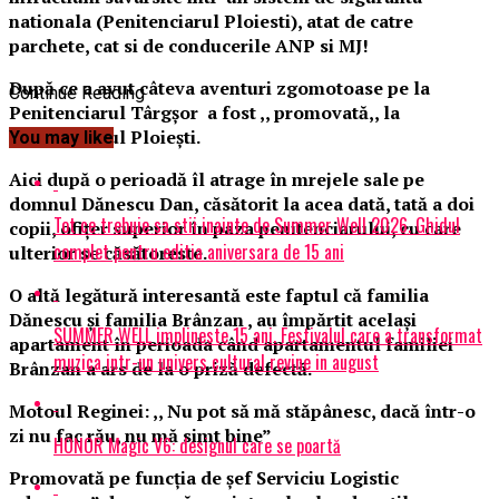
nationala (Penitenciarul Ploiesti), atat de catre
parchete, cat si de conducerile ANP si MJ!
După ce a avut câteva aventuri zgomotoase pe la
Continue Reading
Penitenciarul Târgșor a fost ,, promovată,, la
Penitenciarul Ploiești.
You may like
Aici după o perioadă îl atrage în mrejele sale pe
domnul Dănescu Dan, căsătorit la acea dată, tată a doi
Tot ce trebuie sa stii inainte de Summer Well 2026. Ghidul
copii, ofițer superior în paza penitenciarului, cu care
complet pentru editia aniversara de 15 ani
ulterior se căsătoreste.
O altă legătură interesantă este faptul că familia
Dănescu și familia Brânzan , au împărtit același
SUMMER WELL implineste 15 ani. Festivalul care a transformat
apartament în perioada când apartamentul familiei
muzica intr-un univers cultural revine in august
Brânzan a ars de la o priză defectă.
Motoul Reginei: ,, Nu pot să mă stăpânesc, dacă într-o
zi nu fac rău, nu mă simt bine”
HONOR Magic V6: designul care se poartă
Promovată pe funcția de șef Serviciu Logistic