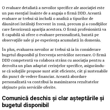
O evaluare detaliată a nevoilor specifice ale asociației este
un pas esențial înainte de a angaja o firmă DDD. Această
evaluare ar trebui să includă o analiză a tipurilor de
dăunători întâlniți frecvent în zonă, precum și a condițiilor
care favorizează apariția acestora. O firmă profesionistă va
fi capabilă să ofere o evaluare personalizată, bazată pe
observațiile sale și pe experiența acumulată în domeniu.
În plus, evaluarea nevoilor ar trebui să ia în considerare
bugetul disponibil și frecvența serviciilor necesare. O firmă
DDD competentă va colabora strâns cu asociația pentru a
dezvolta un plan adaptat cerințelor specifice, asigurându-
se că soluțiile propuse sunt atât eficiente, cât și sustenabile
din punct de vedere financiar. Această abordare
personalizată va contribui la maximizarea rezultatelor
obținute prin serviciile oferite.
Comunică deschis și clar așteptările și
bugetul disponibil