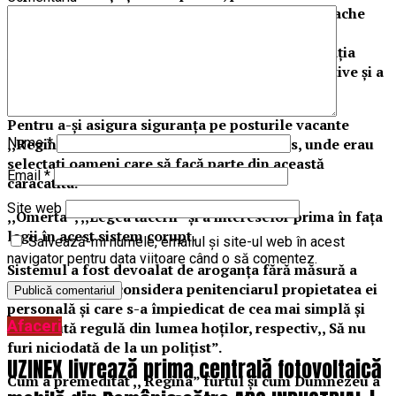
reginei de concedii și petreceri, doamna Anghelache
Ramona, care ,, ea face legile în secretariatul
penitenciarului”, ilegal nu a înregistrat contestația
depusă în termen împotriva măsurii administrative și a
ascuns-o până la depășirea termenului.
Pentru a-și asigura siguranța pe posturile vacante
,,Regina” participa în comisiile de concurs, unde erau
Nume
*
selectați oameni care să facă parte din această
Email
*
caracatita.
Site web
,,Omerta”, ,,Legea tăcerii” și a intereselor prima în fața
legii în acest sistem corupt.
Salvează-mi numele, emailul și site-ul web în acest
navigator pentru data viitoare când o să comentez.
Sistemul a fost devoalat de aroganța fără măsură a
,,Reginei”, care considera penitenciarul propietatea ei
personală și care s-a împiedicat de cea mai simplă și
Afaceri
cunoscută regulă din lumea hoților, respectiv,, Să nu
furi niciodată de la un polițist”.
UZINEX livrează prima centrală fotovoltaică
Cum a premeditat ,, Regina” furtul și cum Dumnezeu a