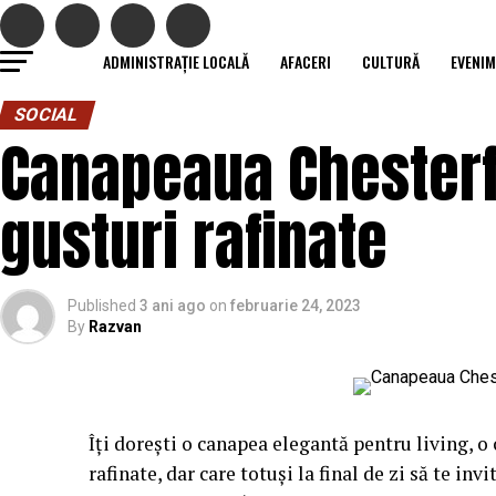
ADMINISTRAȚIE LOCALĂ
AFACERI
CULTURĂ
EVENI
SOCIAL
Canapeaua Chesterfi
gusturi rafinate
Published
3 ani ago
on
februarie 24, 2023
By
Razvan
Îți dorești o canapea elegantă pentru living, o 
rafinate, dar care totuși la final de zi să te inv