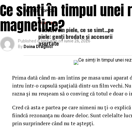
Ce simți în timpul unei
RELATED TOPICS:
magnetice?
DON'T MISS
Cadouri din piele, ce se simt…pe
piele: genți brodate și accesorii
Published
o lună ago
on
iunie 26, 2026
asortate
By
Doina Draghici
Prima dată când m-am întins pe masa unui aparat d
intru într-o capsulă spațială dintr-un film vechi. N
razna și nu reușeam să o conving că totul e doar o i
Cred că asta e partea pe care nimeni nu ți-o explică
fiindcă rezonanța nu doare deloc. Sunt celelalte lucr
prin surprindere când nu te aștepți.