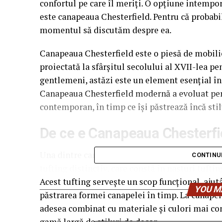
confortul pe care îl meriți. O opțiune intempor
este canapeaua Chesterfield. Pentru că probabil
momentul să discutăm despre ea.
Canapeaua Chesterfield este o piesă de mobilie
proiectată la sfârșitul secolului al XVII-lea pe
gentlemeni, astăzi este un element esențial în 
Canapeaua Chesterfield modernă a evoluat pent
contemporan, în timp ce își păstrează încă stil
De ce e Canapeaua Chesterfie
Una dintre caracteristicile definitorii ale unei
CONTINU
tufting distinctiv, care constă în nasturi tufti
Acest tufting servește un scop funcțional, ajut
YOU M
păstrarea formei canapelei în timp. La canapel
adesea combinat cu materiale și culori mai co
gamă largă de stiluri de decor.