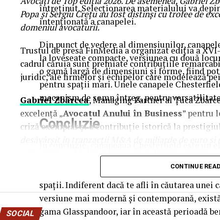
Avocați de Top ediția 2026. De asemenea, Gabriel Z
întreținut. Selecționarea materialului va depin
Popa și Sergiu Crețu au fost distinși cu trofee de ex
intenționată a canapelei.
domeniul avocaturii.
Din punct de vedere al dimensiunilor, canapel
Trustul de presă FinMedia a organizat ediția a XVI
la loveseate compacte, versiunea cu două locuri
cadrul căruia sunt premiate contribuțiile remarcabi
o gamă largă de dimensiuni și forme, fiind potri
juridic, ale firmelor și echipelor care modelează pei
pentru spații mari. Unele canapele Chesterfiel
mecanism de somn întreg, pentru versatilitate
Gabriel Zbârcea
, Managing Partner al Țuca Zbârce
excelență „
Avocatul Anului în Business
” pentru 
Concluzie
criză exemplar și o contribuție istorică la prestigiu
desăvârșit în tranzacții M&A de miliarde de euro și u
În concluzie, canapeaua Chesterfield este un e
corporative, el a demonstrat că un brand românesc 
oferă confort, stil și durabilitate. Cu designul
european. Nominalizarea sa a fost susținută și de c
CONTINUE REA
gamă de materiale și dimensiuni, este potrivită
generație de parteneri și asociați, menținând structu
spații. Indiferent dacă te afli în căutarea unei
competitivitate din țară.”
, au subliniat editorii Fin
versiune mai modernă și contemporană, exist
gama Glasspandoor, iar în această perioadă ben
SOCIAL