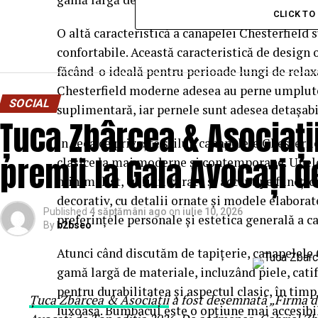
CLICK T
O altă caracteristică a canapelei Chesterfield
confortabile. Această caracteristică de design 
făcând-o ideală pentru perioade lungi de relax
Chesterfield moderne adesea au perne umplute
SOCIAL
suplimentară, iar pernele sunt adesea detașabil
Țuca Zbârcea & Asociații
În ceea ce privește stilul, canapelele Chesterfi
premii la Gala Avocați d
clasice la mai moderne și contemporane. Unel
minimalist, cu linii curate și accent pe funcți
decorativ, cu detalii ornate și modele elaborat
Published
4 săptămâni ago
on
iulie 10, 2026
preferințele personale și estetica generală a c
By
b2bseo
Atunci când discutăm de tapițerie, canapelele 
gamă largă de materiale, incluzând piele, cati
pentru durabilitatea și aspectul clasic, în tim
Țuca Zbârcea & Asociații
a fost desemnată „Firma de
luxoasă. Bumbacul este o opțiune mai accesibilă