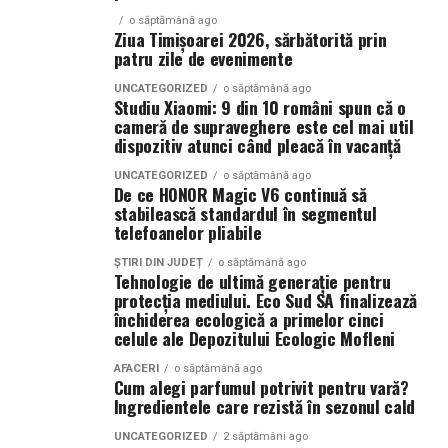
echipamente 100%
o săptămână ago
electrice — și
Verificarea calificărilor angajaților poate include
Ziua Timișoarei 2026, sărbătorită prin
patru zile de evenimente
capacitatea reală a
solicitarea certificatelor de formare profesională sau a
licențelor specifice necesare pentru a desfășura
infrastructurii de a livra
UNCATEGORIZED
o săptămână ago
Studiu Xiaomi: 9 din 10 români spun că o
activități DDD. O firmă care investește în formarea
cameră de supraveghere este cel mai util
energie acolo unde se
continuă a angajaților săi demonstrează un angajament
dispozitiv atunci când pleacă în vacanță
față de excelență și siguranță. De asemenea, este
desfășoară lucrările.
UNCATEGORIZED
o săptămână ago
important ca angajații să fie instruiți în utilizarea
Centrala fotovoltaică
De ce HONOR Magic V6 continuă să
corectă a substanțelor chimice și a echipamentelor,
stabilească standardul în segmentul
mobilă este răspunsul
pentru a minimiza riscurile asociate cu aceste activităț
telefoanelor pliabile
nostru concret la acest
ȘTIRI DIN JUDEȚ
o săptămână ago
Asigură-te că firma DDD are
Tehnologie de ultimă generație pentru
decalaj. Este o soluție
protecția mediului. Eco Sud SA finalizează
licențe și autorizații valabile
închiderea ecologică a primelor cinci
românească, gândită
celule ale Depozitului Ecologic Mofleni
pentru o problemă
Un alt aspect crucial în alegerea unei firme DDD este
AFACERI
o săptămână ago
Cum alegi parfumul potrivit pentru vară?
verificarea licențelor și autorizațiilor valabile. Aceste
reală a pieței locale,
Ingredientele care rezistă în sezonul cald
documente atestă faptul că firma respectivă
livrată unui client
îndeplinește toate cerințele legale pentru a desfășura
UNCATEGORIZED
2 săptămâni ago