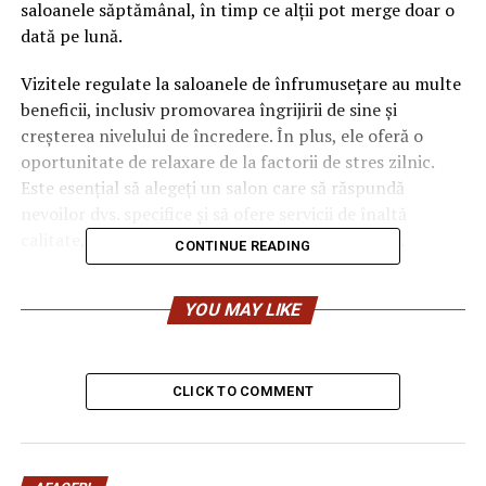
saloanele săptămânal, în timp ce alții pot merge doar o
dată pe lună.
Vizitele regulate la saloanele de înfrumusețare au multe
beneficii, inclusiv promovarea îngrijirii de sine și
creșterea nivelului de încredere. În plus, ele oferă o
oportunitate de relaxare de la factorii de stres zilnic.
Este esențial să alegeți un salon care să răspundă
nevoilor dvs. specifice și să ofere servicii de înaltă
calitate, care se aliniază preferințelor dvs. de stil.
CONTINUE READING
În concluzie, vizitarea salonului de
cosmetică
pentru
YOU MAY LIKE
tratamente este o modalitate excelentă de a avea grijă
de tine atât fizic, cât și psihic. Întâlnirile regulate pot
îmbunătăți aspectul general al cuiva, oferind în același
timp relaxare și ameliorarea stresului. Prin urmare, este
CLICK TO COMMENT
important să găsești un salon de renume care să
îndeplinească toate cerințele tale personale pentru
rezultate optime.