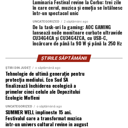
Luminaria Festival revine la Corbu: trei zile
român care a luat
activități de deratizare, dezinsecție și dezinfectare.
în care cerul, muzica și emoția se întâlnesc
Firmele care operează fără licențe sau autorizații pot
decizia corectă de a
într-un spectacol unic
pune în pericol sănătatea clienților și a mediului, iar
investi în echipamente
UNCATEGORIZED
2 săptămâni ago
serviciile lor pot fi ineficiente sau chiar dăunătoare.
De la task-uri la gaming: AOC GAMING
eligibile pentru
lansează noile monitoare curbate ultrawide
Pentru a verifica legalitatea unei firme DDD, clienții pot
CU34G4CA și CU34G4ZCA, cu USB-C,
finanțările UE.”
încărcare de până la 90 W și până la 250 Hz
solicita copii ale licențelor și autorizațiilor emise de
autoritățile competente. De asemenea, este recomandat
Andrei-Sorin Baciu
, co-fondator
UZINEX
să se consulte site-urile oficiale ale instituțiilor care
ȘTIRILE SĂPTĂMÂNII
reglementează acest domeniu, pentru a se asigura că
ȘTIRI DIN JUDEȚ
o săptămână ago
informațiile obținute sunt actualizate. O firmă
Tehnologie de ultimă generație pentru
Pentru un studiu de caz tehnic complet, cu fotografii și detalii
transparentă va fi deschisă la astfel de solicitări și va
protecția mediului. Eco Sud SA
suplimentare despre implementarea la beneficiar, vezi:
oferi toate informațiile necesare pentru a demonstra
finalizează închiderea ecologică a
primelor cinci celule ale Depozitului
conformitatea cu legislația în vigoare.
Ecologic Mofleni
Sursa originală — studiu de caz detaliat:
🔗
Analizează portofoliul de
www.uzinex.ro/studii-de-caz/centrala-fotovoltaica-mobila-
UNCATEGORIZED
o săptămână ago
SUMMER WELL implineste 15 ani.
ars-industrial
proiecte al firmei DDD
Festivalul care a transformat muzica
intr-un univers cultural revine in august