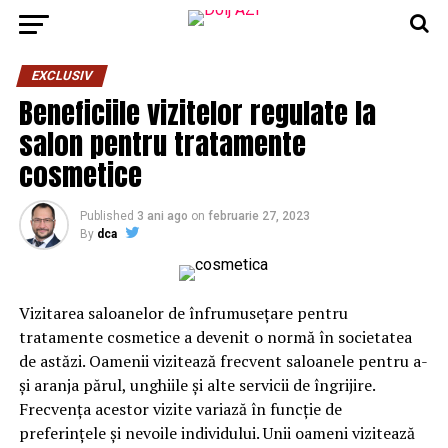
EXCLUSIV
Beneficiile vizitelor regulate la
salon pentru tratamente
cosmetice
Published
3 ani ago
on
februarie 27, 2023
By
dca
Vizitarea saloanelor de înfrumusețare pentru
tratamente cosmetice a devenit o normă în societatea
de astăzi. Oamenii vizitează frecvent saloanele pentru a-
și aranja părul, unghiile și alte servicii de îngrijire.
Frecvența acestor vizite variază în funcție de
preferințele și nevoile individului. Unii oameni vizitează