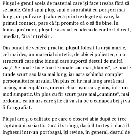
Plușul e genul acela de material care își face treaba fără să
se laude. Când spui pluș, spui o suprafață cu perișori mai
lungi, un puf care îți alunecă printre degete și care, la
primul contact, pare că îți promite că o să fie bine. În
lumea jucăriilor, plușul e asociat cu ideea de confort direct,
imediat, fără întrebări.
Din punct de vedere practic, plușul folosit la urșii mari e,
cel mai des, un material sintetic, de obicei poliester, cu o
structură care ține bine și care suportă destul de multă
viață. Se poate face foarte moale sau mai „blănos”, se poate
tunde scurt sau lăsa mai lung, iar asta schimbă complet
personalitatea ursului. Un plus cu fir mai lung arată mai
jucăuș, mai copilăros, uneori chiar ușor caraghios, într-un
mod simpatic. Un plus cu fir scurt pare mai „cuminte”, mai
ordonat, ca un urs care știe că va sta pe o canapea bej și va
fi fotografiat.
Plușul are și o calitate pe care o observi abia după ce trec
săptămâni: se iartă. Dacă îl strângi, dacă îl turtești, dacă îl
înghesui într-un portbagaj, își revine, în general, destul de