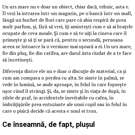
Un urs mare nu e doar un obiect, chiar dacă, tehnic, asta e.
Îl vezi la intrarea într-un magazin, pe o bancă într-un mall,
lângă un buchet de flori care pare că abia respiră de prea
mult parfum, și, fără să vrei, îți amintești cum e să ai brațele
ocupate de ceva moale. Și cum e să te uiți la cineva care îl
primește și să ți se pară că, pentru o secundă, persoana
aceea se întoarce la o versiune mai ușoară a ei. Un urs mare,
fie din pluș, fie din catifea, are darul ăsta ciudat de a te face
să încetinești.
Diferența dintre ele nu e doar o discuție de material, ca și
cum am compara o perdea cu alta. Se simte în palmă, se
vede în lumină, se aude aproape, în felul în care foșnește
ușor când îl strângi. Și, da, se simte și în viața de după, în
zilele de praf, în accidentele inevitabile cu cafea, în
îmbrățișările prea entuziaste ale unui copil sau în felul în
care o pisică decide că acesta e noul ei tron.
Ce înseamnă, de fapt, plușul