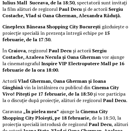
Iulius Mall Suceava, de la 18:30
, spectatorii sunt invitați
la film alături de regizorul
Paul Decu
și de actorii
Sergiu
Costache, Vlad si Oana Gherman, Alexandra Răduță.
Cineplexx Băneasa Shopping City București
găzduiește o
proiecție specială în prezența întregii echipe pe
15
februarie, de la 17:30.
În
Craiova
, regizorul
Paul Decu
și actorii
Sergiu
Costache, Azaleea Necula și Oana Gherman
vor ajunge
la cinematograful
Inspire VIP Electroputere Mall pe 16
februarie de la ora 18:00
.
Actorii
Vlad Gherman, Oana Gherman și Ioana
Ginghină
vin la întâlnirea cu publicul din
Cinema City
Vivo! Pitești pe 17 februarie, de la 18:30
și vor participa
la o discuție după proiecție, alături de regizorul
Paul Decu.
Caravana
„În pielea mea”
ajunge la
Cinema City
Shopping City Ploiești, pe 18 februarie,
de la 18:30, la
proiecția specială introdusă de regizorul
Paul Decu
, alături
de actorii
Ioana State, Vlad și Oana Gherman, Azaleea