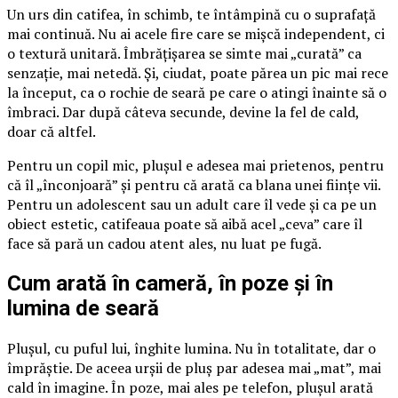
Un urs din catifea, în schimb, te întâmpină cu o suprafață
mai continuă. Nu ai acele fire care se mișcă independent, ci
o textură unitară. Îmbrățișarea se simte mai „curată” ca
senzație, mai netedă. Și, ciudat, poate părea un pic mai rece
la început, ca o rochie de seară pe care o atingi înainte să o
îmbraci. Dar după câteva secunde, devine la fel de cald,
doar că altfel.
Pentru un copil mic, plușul e adesea mai prietenos, pentru
că îl „înconjoară” și pentru că arată ca blana unei ființe vii.
Pentru un adolescent sau un adult care îl vede și ca pe un
obiect estetic, catifeaua poate să aibă acel „ceva” care îl
face să pară un cadou atent ales, nu luat pe fugă.
Cum arată în cameră, în poze și în
lumina de seară
Plușul, cu puful lui, înghite lumina. Nu în totalitate, dar o
împrăștie. De aceea urșii de pluș par adesea mai „mat”, mai
cald în imagine. În poze, mai ales pe telefon, plușul arată