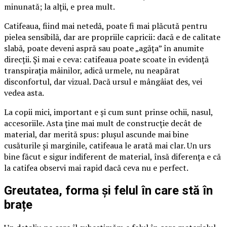
minunată; la alții, e prea mult.
Catifeaua, fiind mai netedă, poate fi mai plăcută pentru
pielea sensibilă, dar are propriile capricii: dacă e de calitate
slabă, poate deveni aspră sau poate „agăța” în anumite
direcții. Și mai e ceva: catifeaua poate scoate în evidență
transpirația mâinilor, adică urmele, nu neapărat
disconfortul, dar vizual. Dacă ursul e mângâiat des, vei
vedea asta.
La copii mici, important e și cum sunt prinse ochii, nasul,
accesoriile. Asta ține mai mult de construcție decât de
material, dar merită spus: plușul ascunde mai bine
cusăturile și marginile, catifeaua le arată mai clar. Un urs
bine făcut e sigur indiferent de material, însă diferența e că
la catifea observi mai rapid dacă ceva nu e perfect.
Greutatea, forma și felul în care stă în
brațe