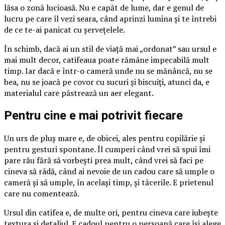
lăsa o zonă lucioasă. Nu e capăt de lume, dar e genul de
lucru pe care îl vezi seara, când aprinzi lumina și te întrebi
de ce te-ai panicat cu șervețelele.
În schimb, dacă ai un stil de viață mai „ordonat” sau ursul e
mai mult decor, catifeaua poate rămâne impecabilă mult
timp. Iar dacă e într-o cameră unde nu se mănâncă, nu se
bea, nu se joacă pe covor cu sucuri și biscuiți, atunci da, e
materialul care păstrează un aer elegant.
Pentru cine e mai potrivit fiecare
Un urs de pluș mare e, de obicei, ales pentru copilărie și
pentru gesturi spontane. Îl cumperi când vrei să spui îmi
pare rău fără să vorbești prea mult, când vrei să faci pe
cineva să râdă, când ai nevoie de un cadou care să umple o
cameră și să umple, în același timp, și tăcerile. E prietenul
care nu comentează.
Ursul din catifea e, de multe ori, pentru cineva care iubește
textura și detaliul. E cadoul pentru o persoană care își alege