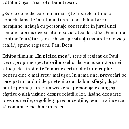
Cătălin Coșarcă și Toto Dumitrescu.
„Este o comedie care nu urmărește tiparele ultimelor
comedii lansate în ultimul timp la noi. Filmul are o
narațiune jucăușă cu personaje construite în jurul unei
tematici aprins dezbătută în societatea de astăzi. Filmul nu
conține înjurături și este bazat pe situații inspirate din viața
reală.”, spune regizorul Paul Decu.
Echipa filmului
„În pielea mea”
, scris și regizat de Paul
Decu, propune spectatorilor o abordare amuzantă a unei
situații des întâlnite în micile certuri dintr-un cuplu:
pentru cine e mai greu/ mai ușor. În urma unei provocări pe
care patru cupluri de prieteni o duc la bun sfârșit, după
multe peripeții, într-un weekend, personajele ajung să
câștige o altă viziune despre relațiile lor, lăsând deoparte
presupunerile, orgoliile și preconcepțiile, pentru a încerca
să comunice mai bine între ei.