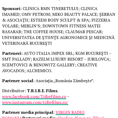
Sponsori
: CLINICA RMN TINERETULUI; CLINICA
IMAMED; OMV PETROM; MIKO BEAUTY PALACE; ȘERBAN
& ASOCIAȚII; ESTEEM BODY SCULPT & SPA; PIZZERIA
VOLARE; MERLIN’S; DOWNTOWN FITNESS MATEI
BASARAB; THE COFFEE HOUSE; CLAUMAR PESCAR;
UNIVERSITATEA DE ȘTIINȚE AGRONOMICE ȘI MEDICINĂ
VETERINARĂ BUCUREȘTI
Parteneri
: AUTO ITALIA IMPEX SRL; KGM BUCUREȘTI –
SMT PALLADY; RAZELM LUXURY RESORT – JURILOVCA;
SCEMTOVICI & BENOWITZ GALLERY; CREATIVE
AVOCADOS; ALCHEMICO.
Partener social
: Asociația „România Zâmbește”.
Distribuitor:
T.R.I.B.E. Films
.
www.facebook.com/TribeFilms.ro
–
www.instagram.com/tribefilms.ro/
Partener media principal
:
VIRGIN RADIO
ROMANIA
Parteneri media
:
CineFan
,
News.ro
,
Zile și