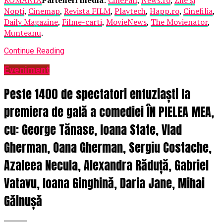
Nopți
,
Cinemap
,
Revista FILM
,
Playtech
,
Happ.ro
,
Cinefilia
,
Daily Magazine
,
Filme-carti
,
MovieNews
,
The Movienator
,
Munteanu
.
Continue Reading
Eveniment
Peste 1400 de spectatori entuziaști la
premiera de gală a comediei ÎN PIELEA MEA,
cu: George Tănase, Ioana State, Vlad
Gherman, Oana Gherman, Sergiu Costache,
Azaleea Necula, Alexandra Răduță, Gabriel
Vatavu, Ioana Ginghină, Daria Jane, Mihai
Găinușă