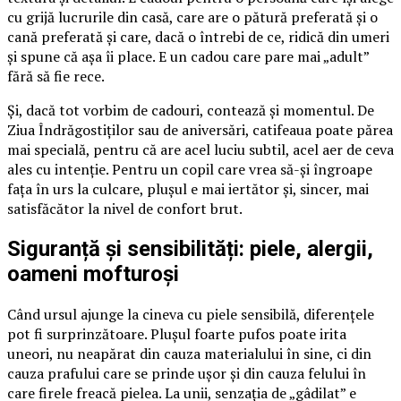
cu grijă lucrurile din casă, care are o pătură preferată și o
cană preferată și care, dacă o întrebi de ce, ridică din umeri
și spune că așa îi place. E un cadou care pare mai „adult”
fără să fie rece.
Și, dacă tot vorbim de cadouri, contează și momentul. De
Ziua Îndrăgostiților sau de aniversări, catifeaua poate părea
mai specială, pentru că are acel luciu subtil, acel aer de ceva
ales cu intenție. Pentru un copil care vrea să-și îngroape
fața în urs la culcare, plușul e mai iertător și, sincer, mai
satisfăcător la nivel de confort brut.
Siguranță și sensibilități: piele, alergii,
oameni mofturoși
Când ursul ajunge la cineva cu piele sensibilă, diferențele
pot fi surprinzătoare. Plușul foarte pufos poate irita
uneori, nu neapărat din cauza materialului în sine, ci din
cauza prafului care se prinde ușor și din cauza felului în
care firele freacă pielea. La unii, senzația de „gâdilat” e