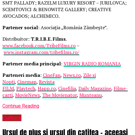
SMT PALLADY; RAZELM LUXURY RESORT – JURILOVCA;
SCEMTOVICI & BENOWITZ GALLERY; CREATIVE
AVOCADOS; ALCHEMICO.
Partener social
: Asociația „România Zâmbește”.
Distribuitor:
T.R.I.B.E. Films
.
www.facebook.com/TribeFilms.ro
–
www.instagram.com/tribefilms.ro/
Partener media principal
:
VIRGIN RADIO ROMANIA
Parteneri media
:
CineFan
,
News.ro
,
Zile și
Nopți
,
Cinemap
,
Revista
FILM
,
Playtech
,
Happ.ro
,
Cinefilia
,
Daily Magazine
,
Filme-
carti
,
MovieNews
,
The Movienator
,
Munteanu
.
Continue Reading
Cultură
Ursul de pluș și ursul din catifea – aceeași