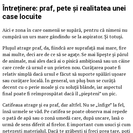
Întreținere: praf, pete și realitatea unei
case locuite
Aici e zona în care oamenii se supără, pentru că nimeni nu
cumpără un urs mare gândindu-se la aspirator. Și totuși.
Plușul atrage praf, da, fiindcă are suprafață mai mare, fire
mai multe, deci are de ce să se agațe. Se mai lipește și părul
de animale, mai ales dacă ai o pisică ambițioasă sau un câine
care crede că ursul e un prieten nou. Curățarea poate fi
relativ simplă dacă ursul e făcut să suporte spălări ușoare
sau curățare locală. În general, un pluș bun se curăță
decent cu o perie moale și cu soluții blânde, iar aspectul
final poate fi reîmprospătat dacă îl „piepteni” un pic.
Catifeaua atrage și ea praf, dar altfel. Nu se „înfige” la fel,
însă urmele se văd. Pe catifea se poate observa mai repede
o pată de apă sau o zonă umedă care, după uscare, lasă o
urmă de sens diferit al firelor. E important cum usuci și cum
netezești materialul. Dacă te grăbești și freci prea tare, poți