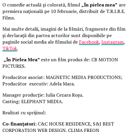
O comedie actuală și colorată, filmul
„În pielea mea”
are
premiera națională pe 10 februarie, distribuit de T.R.I.B.E.
Films.
Mai multe detalii, imagini de la filmări, fragmente din film
și declarații din partea actorilor sunt disponibile pe
paginile social media ale filmului de
Facebook
,
Instagram
,
TikTok
.
„În Pielea Mea”
este un film produs de: CB MOTION
PICTURES.
Producător asociat: MAGNETIC MEDIA PRODUCTIONS;
Producător executiv: Adela Mara.
Manager producție: Iulia Cezara Roșu.
Casting: ELEPHANT MEDIA.
Realizat cu sprijinul:
Co-finanțatori:
C&C HOUSE RESIDENCE, S&I BEST
CORPORATION WEB DESIGN, CLIMA FREON