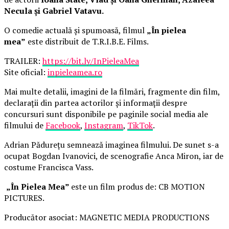
Necula și Gabriel Vatavu.
O comedie actuală și spumoasă, filmul
„În pielea
mea”
este distribuit de T.R.I.B.E. Films.
TRAILER:
https://bit.ly/InPieleaMea
Site oficial:
inpieleamea.ro
Mai multe detalii, imagini de la filmări, fragmente din film,
declarații din partea actorilor și informații despre
concursuri sunt disponibile pe paginile social media ale
filmului de
Facebook
,
Instagram
,
TikTok
.
Adrian Pădurețu semnează imaginea filmului. De sunet s-a
ocupat Bogdan Ivanovici, de scenografie Anca Miron, iar de
costume Francisca Vass.
„În Pielea Mea”
este un film produs de: CB MOTION
PICTURES.
Producător asociat: MAGNETIC MEDIA PRODUCTIONS