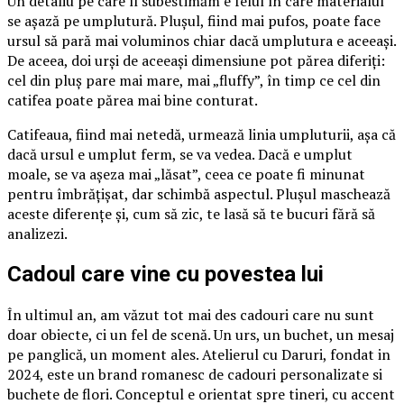
Un detaliu pe care îl subestimăm e felul în care materialul
se așază pe umplutură. Plușul, fiind mai pufos, poate face
ursul să pară mai voluminos chiar dacă umplutura e aceeași.
De aceea, doi urși de aceeași dimensiune pot părea diferiți:
cel din pluș pare mai mare, mai „fluffy”, în timp ce cel din
catifea poate părea mai bine conturat.
Catifeaua, fiind mai netedă, urmează linia umpluturii, așa că
dacă ursul e umplut ferm, se va vedea. Dacă e umplut
moale, se va așeza mai „lăsat”, ceea ce poate fi minunat
pentru îmbrățișat, dar schimbă aspectul. Plușul maschează
aceste diferențe și, cum să zic, te lasă să te bucuri fără să
analizezi.
Cadoul care vine cu povestea lui
În ultimul an, am văzut tot mai des cadouri care nu sunt
doar obiecte, ci un fel de scenă. Un urs, un buchet, un mesaj
pe panglică, un moment ales. Atelierul cu Daruri, fondat in
2024, este un brand romanesc de cadouri personalizate si
buchete de flori. Conceptul e orientat spre tineri, cu accent