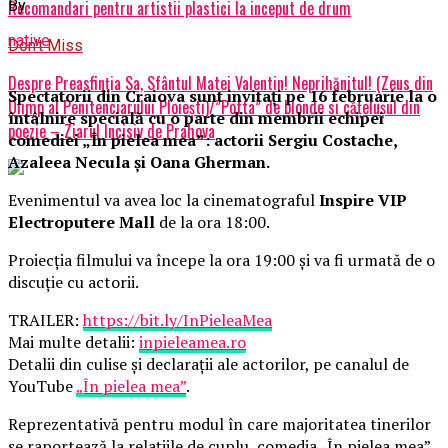
By
Recomandari pentru artistii plastici la inceput de drum
native
Don't Miss
Despre Preasfinția Sa, Sfântul Matei Valentin! Neprihănitul! (Zeus din
Spectatorii din Craiova sunt invitați pe 16 februarie la o
Olimp al Penitenciarului Ploiești)/”Pofta” de blonde si cățelușul din
întâlnire specială cu o parte din membrii echipei
poezie – Ziarul Incisiv de Prahova
comediei „În pielea mea”: actorii Sergiu Costache,
Azaleea Necula și Oana Gherman.
Evenimentul va avea loc la cinematograful
Inspire VIP
Electroputere Mall
de la ora 18:00.
Proiecția filmului va începe la ora 19:00 și va fi urmată de o
discuție cu actorii.
TRAILER:
https://bit.ly/InPieleaMea
Mai multe detalii:
inpieleamea.ro
Detalii din culise și declarații ale actorilor, pe canalul de
YouTube
„În pielea mea”
.
Reprezentativă pentru modul în care majoritatea tinerilor
se raportează la relațiile de cuplu, comedia „În pielea mea”