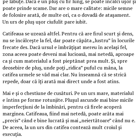
pe lăbuțe. Dacă e un pluș cu fir lung, se poate încâlci ușor și
poate prinde scame. Dar are o mare calitate: micile semne
de folosire arată, de multe ori, ca o dovadă de atașament.
Un urs de pluș ușor ciufulit pare iubit.
Catifeaua se uzează altfel. Pentru că are firul scurt și dens,
nu se încâlcește la fel, dar poate căpăta „lustru” în locurile
frecate des. Dacă ursul e îmbrățișat mereu în același fel,
zona aceea poate deveni mai lucioasă, mai netedă, aproape
ca și cum materialul a fost pieptănat prea mult. Și, spre
deosebire de pluș, unde poți „ridica” puful cu mâna, la
catifea urmele se văd mai clar. Nu înseamnă că se strică
repede, doar că îți arată mai direct unde a fost atins.
Mai e și o chestiune de cusături. Pe un urs mare, materialul
e întins pe forme rotunjite. Plușul ascunde mai bine micile
imperfecțiuni de la îmbinări, pentru că firele acoperă
marginea. Catifeaua, fiind mai netedă, poate arăta mai
„precis” când e bine lucrată și mai „neiertătoare” când nu e.
De aceea, la un urs din catifea contează mult croiul și
execuția.