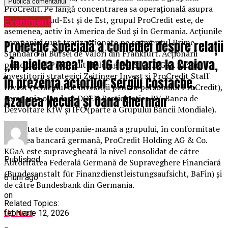
ProCredit. Pe lângă concentrarea sa operațională asupra
Europei de Sud-Est și de Est, grupul ProCredit este, de
Eveniment
asemenea, activ în America de Sud și în Germania. Acțiunile
companiei sunt tranzacționate pe segmentul Prime
Proiecție specială a comediei despre relații
Standard al Bursei de Valori din Frankfurt. Acționarii
„În pielea mea” pe 16 februarie la Craiova,
principali ai ProCredit Holding AG & Co. KGaA includ
investitorii strategici Zeitinger Invest și ProCredit Staff
în prezența actorilor Sergiu Costache,
Invest (vehiculul de investiții pentru personalul ProCredit),
Azaleea Necula și Oana Gherman
compania olandeză DOEN Participaties BV, Banca de
Dezvoltare KfW și IFC (parte a Grupului Băncii Mondiale).
În calitate de companie-mamă a grupului, în conformitate
cu legea bancară germană, ProCredit Holding AG & Co.
KGaA este supravegheată la nivel consolidat de către
Published
Autoritatea Federală Germană de Supraveghere Financiară
(Bundesanstalt für Finanzdienstleistungsaufsicht, BaFin) și
6 luni ago
de către Bundesbank din Germania.
on
Related Topics:
februarie 12, 2026
Up Next