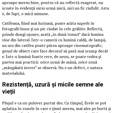
aproape mereu bine, pentru că nu reflectă exagerat, nu
scoate în evidență nicio urmă mică, nici un fir ciufulit. Asta
e, de fapt, o mică minune.
Catifeaua, fiind mai lucioasă, poate arăta superb în
fotografii bune și un pic ciudat în cele grăbite. Reflectă,
prinde dungi ușoare, arată „în două tonuri” dacă lumina
vine din lateral. Într-o cameră cu lumină caldă, de lampă,
un urs din catifea poate părea aproape cinematografic,
genul de obiect care face decorul să pară mai scump decât
e. Într-o lumină foarte rece, de neon, se poate vedea și
partea mai practică: orice urmă de mână, orice zonă
„mângâiată invers” se observă. Nu e un defect, e natura
materialului.
Rezistență, uzură și micile semne ale
vieții
Plușul e ca un pulover purtat des. Cu timpul, firele se pot
aplatiza în zonele în care e ținut mereu, mai ales pe burtă și