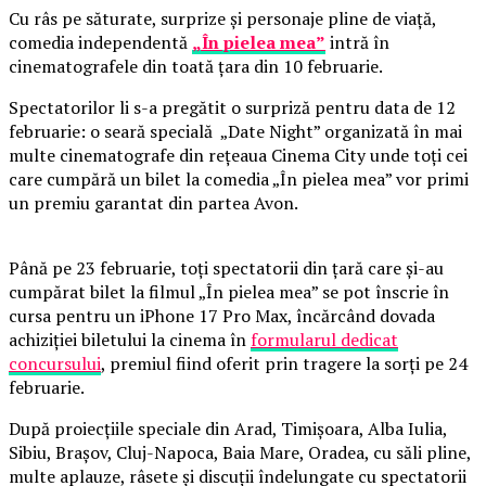
Cu râs pe săturate, surprize și personaje pline de viață,
comedia independentă
„În pielea mea”
intră în
cinematografele din toată țara din 10 februarie.
Spectatorilor li s-a pregătit o surpriză pentru data de 12
februarie: o seară specială „Date Night” organizată în mai
multe cinematografe din rețeaua Cinema City unde toți cei
care cumpără un bilet la comedia „În pielea mea” vor primi
un premiu garantat din partea Avon.
Până pe 23 februarie, toți spectatorii din țară care și-au
cumpărat bilet la filmul „În pielea mea” se pot înscrie în
cursa pentru un iPhone 17 Pro Max, încărcând dovada
achiziției biletului la cinema în
formularul dedicat
concursului
, premiul fiind oferit prin tragere la sorți pe 24
februarie.
După proiecțiile speciale din Arad, Timișoara, Alba Iulia,
Sibiu, Brașov, Cluj-Napoca, Baia Mare, Oradea, cu săli pline,
multe aplauze, râsete și discuții îndelungate cu spectatorii