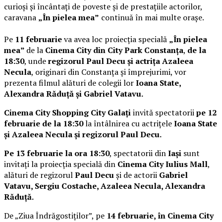
curioși și încântați de poveste și de prestațiile actorilor,
caravana
„În pielea mea”
continuă în mai multe orașe.
Pe
11 februarie
va avea loc proiecția specială
„În pielea
mea”
de la
Cinema City din City Park Constanța
,
de la
18:30
, unde
regizorul Paul Decu și actrița Azaleea
Necula
, originari din Constanța și împrejurimi, vor
prezenta filmul alături de colegii lor
Ioana State,
Alexandra Răduță și Gabriel Vatavu.
Cinema City Shopping City Galați
invită spectatorii
pe 12
februarie de la 18:30
la întâlnirea cu actrițele
Ioana State
și Azaleea Necula și regizorul Paul Decu.
Pe 13 februarie la ora 18:30
, spectatorii din
Iași
sunt
invitați la proiecția specială din
Cinema City Iulius Mall
,
alături de regizorul
Paul Decu
și de actorii
Gabriel
Vatavu, Sergiu Costache, Azaleea Necula, Alexandra
Răduță.
De „Ziua Îndrăgostiților”, pe
14 februarie, în Cinema City