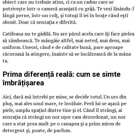
obiect care nu trebuie atins, ci ca un cadou care se
potrivește într-o cameră aranjată cu grijă. Te vezi lăsându-l
lângă perne, într-un colț, și totuși îl iei în brațe când ești
obosit. Doar că senzația e diferită.
Catifeaua nu te gâdilă. Nu are părul acela care îți face pielea
să zâmbească. Te mângâie altfel, mai neted, mai dens, mai
uniform. Uneori, când e de calitate bună, pare aproape
răcoroasă la atingere, înainte să se încălzească de la mâna
ta.
Prima diferență reală: cum se simte
îmbrățișarea
Aici, dacă mă întrebi pe mine, se decide totul. Un urs din
pluș, mai ales unul mare, te învăluie. Perii lui se așază pe
piele, umplu spațiul dintre tine și el. Când îl strângi, ai
senzația că strângi un nor ușor cam dezordonat, un nor
care a stat prea mult pe o canapea și a prins miros de
detergent și, poate, de parfum.