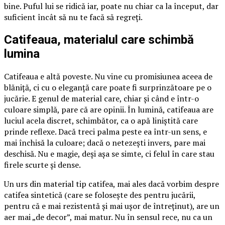
bine. Puful lui se ridică iar, poate nu chiar ca la început, dar
suficient încât să nu te facă să regreți.
Catifeaua, materialul care schimbă
lumina
Catifeaua e altă poveste. Nu vine cu promisiunea aceea de
blăniță, ci cu o eleganță care poate fi surprinzătoare pe o
jucărie. E genul de material care, chiar și când e într-o
culoare simplă, pare că are opinii. În lumină, catifeaua are
luciul acela discret, schimbător, ca o apă liniștită care
prinde reflexe. Dacă treci palma peste ea într-un sens, e
mai închisă la culoare; dacă o netezești invers, pare mai
deschisă. Nu e magie, deși așa se simte, ci felul în care stau
firele scurte și dense.
Un urs din material tip catifea, mai ales dacă vorbim despre
catifea sintetică (care se folosește des pentru jucării,
pentru că e mai rezistentă și mai ușor de întreținut), are un
aer mai „de decor”, mai matur. Nu în sensul rece, nu ca un