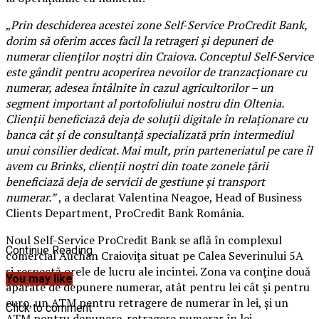
„
Prin deschiderea acestei zone Self-Service ProCredit Bank,
dorim să oferim acces facil la retrageri și depuneri de
numerar clienților noștri din Craiova. Conceptul Self-Service
este gândit pentru acoperirea nevoilor de tranzacționare cu
numerar, adesea întâlnite în cazul agricultorilor – un
segment important al portofoliului nostru din Oltenia.
Clienții beneficiază deja de soluții digitale în relaționare cu
banca cât și de consultanță specializată prin intermediul
unui consilier dedicat.
Mai mult, prin parteneriatul pe care îl
avem cu Brinks, clienții noștri din toate zonele țării
beneficiază deja de servicii de gestiune și transport
numerar.”
, a declarat Valentina Neagoe, Head of Business
Clients Department, ProCredit Bank România.
Noul Self-Service ProCredit Bank se află în complexul
Continue Reading
comercial Auchan Craiovița situat pe Calea Severinului 5A
și respectă orele de lucru ale incintei. Zona va conține două
You may like
aparate de depunere numerar, atât pentru lei cât și pentru
euro, un ATM pentru retragere de numerar în lei, și un
Click to comment
ATM pentru depunere-retragere numerar în lei.