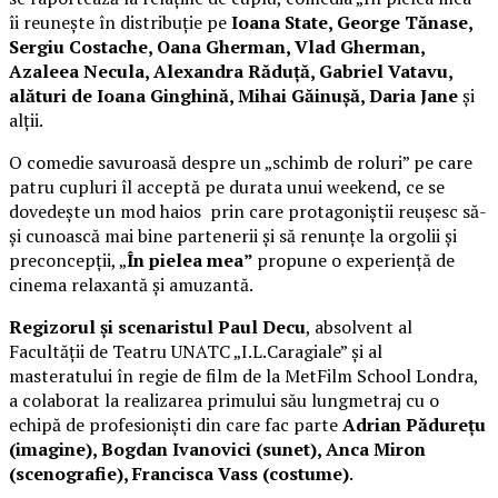
îi reunește în distribuție pe
Ioana State, George Tănase,
Sergiu Costache, Oana Gherman, Vlad Gherman,
Azaleea Necula, Alexandra Răduță, Gabriel Vatavu,
alături de Ioana Ginghină, Mihai Găinușă, Daria Jane
și
alții.
O comedie savuroasă despre un „schimb de roluri” pe care
patru cupluri îl acceptă pe durata unui weekend, ce se
dovedește un mod haios prin care protagoniștii reușesc să-
și cunoască mai bine partenerii și să renunțe la orgolii și
preconcepții, „
În pielea mea”
propune o experiență de
cinema relaxantă și amuzantă.
Regizorul și scenaristul Paul Decu
, absolvent al
Facultății de Teatru UNATC „I.L.Caragiale” și al
masteratului în regie de film de la MetFilm School Londra,
a colaborat la realizarea primului său lungmetraj cu o
echipă de profesioniști din care fac parte
Adrian Pădurețu
(imagine), Bogdan Ivanovici (sunet), Anca Miron
(scenografie), Francisca Vass (costume)
.