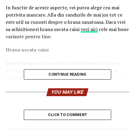
In functie de aceste aspecte, vei putea alege cea mai
potrivita mancare. Afla din randurile de mai jos tot ce
este util sa cunosti despre o hrana sanatoasa. Daca vrei
sa achizitionezi hrana uscata caini
vezi aici
cele mai bune
variante pentru tine.
Hrana uscata caini
Despre hrana uscata pentru caini trebuie sa stii ca se
prezinta sub forma de bobite de diferite dimensiuni.
CONTINUE READING
Sanatatea animalului tau de companie este influentata
direct de calitatea alimentatiei. Ai grija sa achizitionezi
produse care ii ofera catelului nutritentii de care are
YOU MAY LIKE
nevoie pentru o buna dezvoltare. De exemplu, medicul
veterinar iti poate recomanda sa cumperi o hrana cu un
continut ridicat de proteine, vitamine si minerale.
CLICK TO COMMENT
Hrana uscata caini – aspect