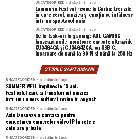
livrată unui client
îndeplinește toate cerințele legale pentru a desfășura
UNCATEGORIZED
2 săptămâni ago
Luminaria Festival revine la Corbu: trei zile
român care a luat
activități de deratizare, dezinsecție și dezinfectare.
în care cerul, muzica și emoția se întâlnesc
Firmele care operează fără licențe sau autorizații pot
decizia corectă de a
într-un spectacol unic
pune în pericol sănătatea clienților și a mediului, iar
investi în echipamente
UNCATEGORIZED
2 săptămâni ago
serviciile lor pot fi ineficiente sau chiar dăunătoare.
De la task-uri la gaming: AOC GAMING
eligibile pentru
lansează noile monitoare curbate ultrawide
Pentru a verifica legalitatea unei firme DDD, clienții pot
CU34G4CA și CU34G4ZCA, cu USB-C,
finanțările UE.”
încărcare de până la 90 W și până la 250 Hz
solicita copii ale licențelor și autorizațiilor emise de
autoritățile competente. De asemenea, este recomandat
Andrei-Sorin Baciu
, co-fondator
UZINEX
să se consulte site-urile oficiale ale instituțiilor care
ȘTIRILE SĂPTĂMÂNII
reglementează acest domeniu, pentru a se asigura că
UNCATEGORIZED
o săptămână ago
informațiile obținute sunt actualizate. O firmă
SUMMER WELL implineste 15 ani.
Pentru un studiu de caz tehnic complet, cu fotografii și detalii
transparentă va fi deschisă la astfel de solicitări și va
Festivalul care a transformat muzica
suplimentare despre implementarea la beneficiar, vezi:
oferi toate informațiile necesare pentru a demonstra
intr-un univers cultural revine in august
conformitatea cu legislația în vigoare.
UNCATEGORIZED
o săptămână ago
Sursa originală — studiu de caz detaliat:
🔗
Axis lanseaza o carcasa pentru
Analizează portofoliul de
www.uzinex.ro/studii-de-caz/centrala-fotovoltaica-mobila-
conectarea camerelor video IP la retele
celulare private
ars-industrial
proiecte al firmei DDD
UNCATEGORIZED
o săptămână ago