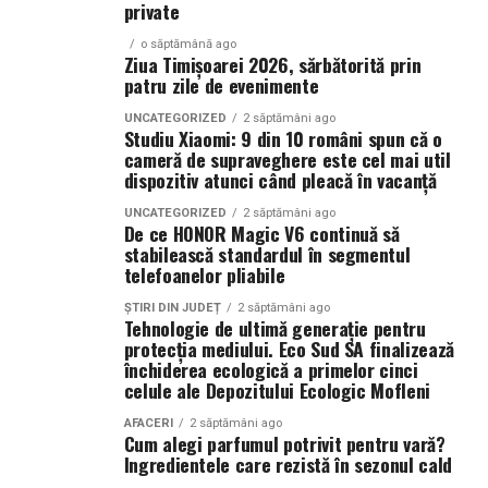
private
nevoilor specifice ale fiecărui client.
echipamente 100%
o săptămână ago
electrice — și
Verificarea calificărilor angajaților poate include
Ziua Timișoarei 2026, sărbătorită prin
patru zile de evenimente
capacitatea reală a
solicitarea certificatelor de formare profesională sau a
licențelor specifice necesare pentru a desfășura
infrastructurii de a livra
UNCATEGORIZED
2 săptămâni ago
Studiu Xiaomi: 9 din 10 români spun că o
activități DDD. O firmă care investește în formarea
cameră de supraveghere este cel mai util
energie acolo unde se
continuă a angajaților săi demonstrează un angajament
dispozitiv atunci când pleacă în vacanță
față de excelență și siguranță. De asemenea, este
desfășoară lucrările.
UNCATEGORIZED
2 săptămâni ago
important ca angajații să fie instruiți în utilizarea
Centrala fotovoltaică
De ce HONOR Magic V6 continuă să
corectă a substanțelor chimice și a echipamentelor,
stabilească standardul în segmentul
mobilă este răspunsul
pentru a minimiza riscurile asociate cu aceste activităț
telefoanelor pliabile
nostru concret la acest
ȘTIRI DIN JUDEȚ
2 săptămâni ago
Asigură-te că firma DDD are
Tehnologie de ultimă generație pentru
decalaj. Este o soluție
protecția mediului. Eco Sud SA finalizează
licențe și autorizații valabile
închiderea ecologică a primelor cinci
românească, gândită
celule ale Depozitului Ecologic Mofleni
pentru o problemă
Un alt aspect crucial în alegerea unei firme DDD este
AFACERI
2 săptămâni ago
Cum alegi parfumul potrivit pentru vară?
verificarea licențelor și autorizațiilor valabile. Aceste
reală a pieței locale,
Ingredientele care rezistă în sezonul cald
documente atestă faptul că firma respectivă