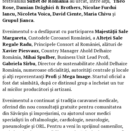
festivalului
Suflet de România
au urcat, între alții,
Theo
Rose, Damian Drăghici & Brothers, Nicolae Furdui
Iancu, Nicoleta Voica, David Ciente, Maria Chivu
și
Grupul Jianca
.
Evenimentul s-a desfășurat cu participarea
Majestății Sale
Margareta
, Custodele Coroanei României, a
Alteței Sale
Regale Radu
, Principele Consort al României, alături de
Xavier Piesvaux
, Country Manager Ahold Delhaize
România,
Mihai Spulber
, Business Unit Lead Profi,
Gabriela Sîrbu
, Director de sustenabilitate Ahold Delhaize
România, numeroase oficialități, autorități centrale și locale
și alți reprezentanți
Profi
și
Mega Image
. Startul oficial a
fost dat sâmbătă, după ce distinsul grup a încheiat un tur
al micilor producători și artizani.
Evenimentul a continuat și tradiția caravanei medicale,
oferind din nou consultații gratuite pentru comunitatea
din Săvârșin și împrejurimi, cu ajutorul unor medici
specialiști în oftalmologie, cardiologie, neurologie,
pneumologie și ORL. Pentru a veni în sprijinul oamenilor,