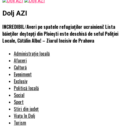
Dolj AZI
INCREDIBIL/Averi pe spatele refugiaţilor ucrainieni! Lista
băieţilor deştepţi din Ploieşti este deschisă de seful Poliţiei
Locale, Cătălin Albu! – Ziarul Incisiv de Prahova
Administrație locală
Afaceri
Cultură
Eveniment
Exclusiv
Politică locală
Social
Sport
Știri din județ
Viața în Dolj
Turism