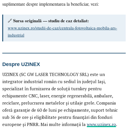
suplimentare despre implementarea la beneficiar, vezi:
Sursa originală — studiu de caz detaliat:
🔗
www.uzinex.ro/studii-de-caz/centrala-fotovoltaica-mobila-ars-
industrial
Despre UZINEX
UZINEX (SC GW LASER TECHNOLOGY SRL) este un
integrator industrial român cu sediul în județul Iași,
specializat în furnizarea de soluții turnkey pentru
echipamente CNC, laser, energie regenerabilă, ambalare,
reciclare, prelucrarea metalelor și utilaje grele. Compania
oferă garanție de 60 de luni pe echipamente, suport tehnic
sub 36 de ore și eligibilitate pentru finanțări din fonduri
europene și PNRR. Mai multe informații la
www.uzinex.ro
.