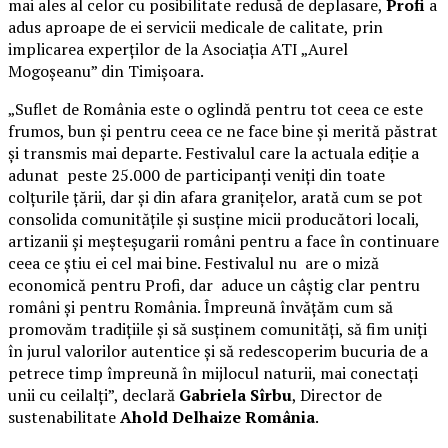
mai ales al celor cu posibilitate redusă de deplasare,
Profi
a
adus aproape de ei servicii medicale de calitate, prin
implicarea experților de la Asociația ATI „Aurel
Mogoșeanu” din Timișoara.
„Suflet de România este o oglindă pentru tot ceea ce este
frumos, bun și pentru ceea ce ne face bine și merită păstrat
și transmis mai departe. Festivalul care la actuala ediție a
adunat peste 25.000 de participanți veniți din toate
colțurile țării, dar și din afara granițelor, arată cum se pot
consolida comunitățile și susține micii producători locali,
artizanii și meșteșugarii români pentru a face în continuare
ceea ce știu ei cel mai bine. Festivalul nu are o miză
economică pentru Profi, dar aduce un câștig clar pentru
români și pentru România. Împreună învățăm cum să
promovăm tradițiile și să susținem comunități, să fim uniți
în jurul valorilor autentice și să redescoperim bucuria de a
petrece timp împreună în mijlocul naturii, mai conectați
unii cu ceilalți”, declară
Gabriela Sîrbu
, Director de
sustenabilitate
Ahold Delhaize România
.