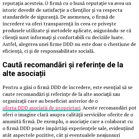
reputația acesteia. O firmă cu o bună reputație va avea un
istoric dovedit de satisfacție a clienților și va respecta
standardele de siguranță. De asemenea, o firmă de
încredere va oferi transparență în ceea ce privește
produsele utilizate și metodele aplicate, asigurându-se că
clienții sunt informați și confortabili cu deciziile luate.
Astfel, alegerea unei firme DDD nu este doar o chestiune de
eficiență, ci și de responsabilitate socială.
Caută recomandări și referințe de la
alte asociații
Pentru a găsi o firmă DDD de încredere, este esențial să se
caute recomandări și referințe de la alte asociații sau
organizații care au beneficiat anterior de o
oferta DDD asociatii de proprietari
. Aceste recomandări pot
oferi o imagine clară asupra calității serviciilor oferite de o
anumită firmă. De exemplu, o asociație care a colaborat cu
o firmă DDD poate împărtăși experiențele sale, evidențiind
atât aspectele pozitive, cât și eventualele neajunsuri