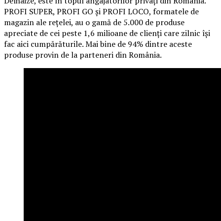
Delhaize, este în topul angajatorilor privați din România.
PROFI SUPER, PROFI GO și PROFI LOCO, formatele de
magazin ale rețelei, au o gamă de 5.000 de produse
apreciate de cei peste 1,6 milioane de clienți care zilnic își
fac aici cumpărăturile. Mai bine de 94% dintre aceste
produse provin de la parteneri din România.