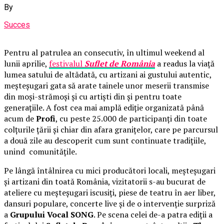
By
Succes
Pentru al patrulea an consecutiv, în ultimul weekend al
lunii aprilie,
festivalul
Suflet de România
a readus la viață
lumea satului de altădată, cu artizani ai gustului autentic,
meșteșugari gata să arate tainele unor meserii transmise
din moși-strămoși și cu artiști din și pentru toate
generațiile. A fost cea mai amplă ediție organizată până
acum de
Profi
, cu peste 25.000 de participanți din toate
colțurile țării și chiar din afara granițelor, care pe parcursul
a două zile au descoperit cum sunt continuate tradițiile,
unind comunitățile.
Pe lângă întâlnirea cu mici producători locali, meșteșugari
și artizani din toată România, vizitatorii s-au bucurat de
ateliere cu meșteșugari iscusiți, piese de teatru în aer liber,
dansuri populare, concerte live și de o intervenție surpriză
a
Grupului Vocal SONG
. Pe scena celei de-a patra ediții a