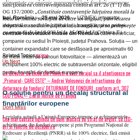
alimentate cu energie regenerabilă pe fonduri europene
sancționarea contravențională conform art. 26 (1^1) din
OG 137/2000: „
Constituie contravenție hărțuirea morală la
locul de muncă săvârșită de către un angajat, prin lezarea
Iași, România — 25 mai 2026
— UZINEX, integrator
drepturilor sau demnității unui alt angajat, și se pedepsește
industrial cu sediul în județul Iași, anunță livrarea primei
cu amendă de la 10.000 lei la 15.000 lei.” (Cristina T.).
centrale fotovoltaice mobile din România
către beneficiar,
companie cu sediul în Ploiești, județul Prahova. Soluția — un
!
container expandabil care se desfășoară pe aproximativ 60
Related Topics:
prima
de metri liniari de panouri fotovoltaice — alimentează un
Up Next
echipament 100% electric de subtraversări orizontale, eligibil
Un director de Liceu din Ploiesti a avut curajul sa il atentioneze pe
pentru finanțări din fonduri europene.
„Primarul- CARE ESTE” – Andrei Volosevici de infractiunea de
deturnare de fonduri/ DETURNARE DE FONDURI conform art. 307
O soluție pentru un decalaj structural al
COD PENAL – Ziarul Incisiv de Prahova
finanțărilor europene
Don't Miss
Legislația actuală a Uniunii Europene impune ca echipamentele
Cea mai cautata oglinda de baie: placata cu strat de argint, cu LED-
achiziționate din fonduri europene și prin Programul Național de
uri si functie de dezaburire
Redresare și Reziliență (PNRR) să fie 100% electrice, fără emisii