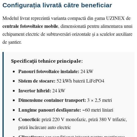
Configurația livrată către beneficiar
Modelul livrat reprezintă varianta compactă din gama UZINEX de
centrale fotovoltaice mobile
, dimensionată pentru alimentarea unui
echipament electric de subtraversări orizontale și a sculelor auxiliare
de șantier.
Specificații tehnice principale:
Panouri fotovoltaice instalate:
24 kW
Sistem de stocare:
52 kWh baterii LiFePO4
Invertor hibrid:
24 kW
Dimensiune container transport:
3 × 2,5 metri
Lungime panouri desfășurate:
~60 metri liniari
Conectică:
priză 220 V monofazic, priză 380 V trifazic,
priză încărcare auto electric
Climatizare:
aer condiționat integrat pentru menținerea