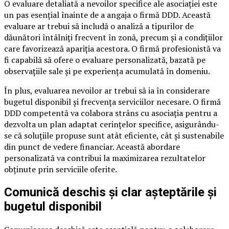
O evaluare detaliată a nevoilor specifice ale asociației este
un pas esențial înainte de a angaja o firmă DDD. Această
evaluare ar trebui să includă o analiză a tipurilor de
dăunători întâlniți frecvent în zonă, precum și a condițiilor
care favorizează apariția acestora. O firmă profesionistă va
fi capabilă să ofere o evaluare personalizată, bazată pe
observațiile sale și pe experiența acumulată în domeniu.
În plus, evaluarea nevoilor ar trebui să ia în considerare
bugetul disponibil și frecvența serviciilor necesare. O firmă
DDD competentă va colabora strâns cu asociația pentru a
dezvolta un plan adaptat cerințelor specifice, asigurându-
se că soluțiile propuse sunt atât eficiente, cât și sustenabile
din punct de vedere financiar. Această abordare
personalizată va contribui la maximizarea rezultatelor
obținute prin serviciile oferite.
Comunică deschis și clar așteptările și
bugetul disponibil