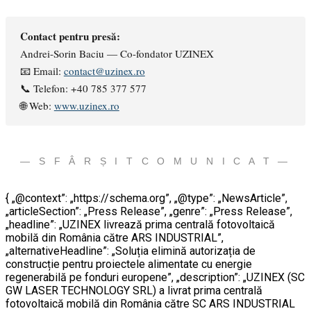
Contact pentru presă:
Andrei-Sorin Baciu — Co-fondator UZINEX
📧 Email:
contact@uzinex.ro
📞 Telefon: +40 785 377 577
🌐 Web:
www.uzinex.ro
— S F Â R Ș I T C O M U N I C A T —
{ „@context”: „https://schema.org”, „@type”: „NewsArticle”,
„articleSection”: „Press Release”, „genre”: „Press Release”,
„headline”: „UZINEX livrează prima centrală fotovoltaică
mobilă din România către ARS INDUSTRIAL”,
„alternativeHeadline”: „Soluția elimină autorizația de
construcție pentru proiectele alimentate cu energie
regenerabilă pe fonduri europene”, „description”: „UZINEX (SC
GW LASER TECHNOLOGY SRL) a livrat prima centrală
fotovoltaică mobilă din România către SC ARS INDUSTRIAL