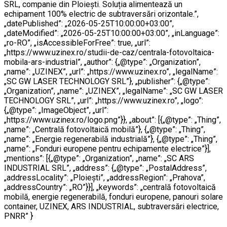
SRL, companie din Ploiești. Soluția alimentează un
echipament 100% electric de subtraversări orizontale.”,
„datePublished”: „2026-05-25T10:00:00+03:00”,
„dateModified”: „2026-05-25T10:00:00+03:00”, „inLanguage”:
„ro-RO”, „isAccessibleForFree”: true, „url”:
„https://www.uzinex.ro/studii-de-caz/centrala-fotovoltaica-
mobila-ars-industrial”, „author”: {„@type”: „Organization”,
„name”: „UZINEX”, „url”: „https://www.uzinex.ro”, „legalName”:
„SC GW LASER TECHNOLOGY SRL”}, „publisher”: {„@type”:
„Organization”, „name”: „UZINEX”, „legalName”: „SC GW LASER
TECHNOLOGY SRL”, „url”: „https://www.uzinex.ro”, „logo”:
{„@type”: „ImageObject”, „url”:
„https://www.uzinex.ro/logo.png”}}, „about”: [{„@type”: „Thing”,
„name”: „Centrală fotovoltaică mobilă”}, {„@type”: „Thing”,
„name”: „Energie regenerabilă industrială”}, {„@type”: „Thing”,
„name”: „Fonduri europene pentru echipamente electrice”}],
„mentions”: [{„@type”: „Organization”, „name”: „SC ARS
INDUSTRIAL SRL”, „address”: {„@type”: „PostalAddress”,
„addressLocality”: „Ploiești”, „addressRegion”: „Prahova”,
„addressCountry”: „RO”}}], „keywords”: „centrală fotovoltaică
mobilă, energie regenerabilă, fonduri europene, panouri solare
container, UZINEX, ARS INDUSTRIAL, subtraversări electrice,
PNRR” }