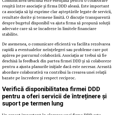
Comunicarea deschisă este esențială pentru o colaborare
reușită între asociație și firma DDD aleasă. Este important
ca asociația să își exprime clar așteptările legate de servicii,
rezultate dorite și termene limită. O discuție transparentă
despre bugetul disponibil va ajuta firma să propună soluții
adecvate care să se încadreze în limitele financiare
stabilite.
De asemenea, o comunicare eficientă va facilita rezolvarea
rapidă a eventualelor neînțelegeri sau probleme care pot
apărea pe parcursul colaborării. Asociația ar trebui să fie
deschisă la feedback din partea firmei DDD și să colaboreze
pentru a ajusta planurile inițiale dacă este necesar. Această
abordare colaborativă va contribui la crearea unei relații
bazate pe încredere și respect reciproc.
Verifică disponibilitatea firmei DDD
pentru a oferi servicii de întreținere și
suport pe termen lung