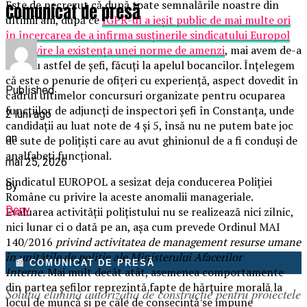
Este de necrezut că după toate semnalările noastre din
Comunicat de presă
ultimii ani, după ce
IGPR-ul a ieșit public de mai multe ori
în încercarea de a infirma susținerile sindicatului Europol
cu privire la existența unei norme de amenzi
, mai avem de-a
face cu astfel de șefi, făcuți la apelul bocancilor. Înțelegem
că este o penurie de ofițeri cu experiență, aspect dovedit în
Published
cadrul ultimelor concursuri organizate pentru ocuparea
funcțiilor de adjuncți de inspectori șefi în Constanța, unde
2 luni ago
candidații au luat note de 4 și 5, însă nu ne putem bate joc
on
de sute de polițiști care au avut ghinionul de a fi conduși de
analfabeți funcțional.
mai 25, 2026
Sindicatul EUROPOL a sesizat deja conducerea Poliției
By
Române cu privire la aceste anomalii manageriale.
Deny
Evaluarea activității polițistului nu se realizează nici zilnic,
nici lunar ci o dată pe an, așa cum prevede Ordinul MAI
140/2016
privind activitatea de management resurse umane
în unitățile de poliție ale Ministerului Afacerilor
📰 COMUNICAT DE PRESĂ
Interne.
Mai mult decât atât, asemenea comportamente
din partea șefilor reprezintă fapte de hărțuire morală la
Soluția elimină autorizația de construcție pentru proiectele
locul de muncă și pe cale de consecință se impune