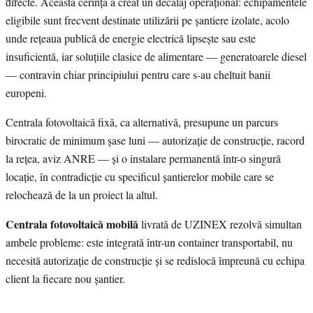
directe. Această cerință a creat un decalaj operațional: echipamentele
eligibile sunt frecvent destinate utilizării pe șantiere izolate, acolo
unde rețeaua publică de energie electrică lipsește sau este
insuficientă, iar soluțiile clasice de alimentare — generatoarele diesel
— contravin chiar principiului pentru care s-au cheltuit banii
europeni.
Centrala fotovoltaică fixă, ca alternativă, presupune un parcurs
birocratic de minimum șase luni — autorizație de construcție, racord
la rețea, aviz ANRE — și o instalare permanentă într-o singură
locație, în contradicție cu specificul șantierelor mobile care se
relochează de la un proiect la altul.
Centrala fotovoltaică mobilă
livrată de UZINEX rezolvă simultan
ambele probleme: este integrată într-un container transportabil, nu
necesită autorizație de construcție și se redislocă împreună cu echipa
client la fiecare nou șantier.