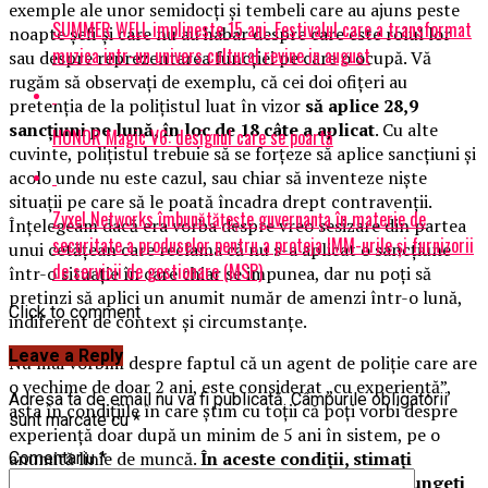
exemple ale unor semidocți și tembeli care au ajuns peste
SUMMER WELL implineste 15 ani. Festivalul care a transformat
noapte șefi și care nu au habar despre care este rolul lor
muzica intr-un univers cultural revine in august
sau despre reprezentarea funcției pe care o ocupă. Vă
rugăm să observați de exemplu, că cei doi ofițeri au
pretenția de la polițistul luat în vizor
să aplice 28,9
sancțiuni pe lună, în loc de 18 câte a aplicat
. Cu alte
HONOR Magic V6: designul care se poartă
cuvinte, polițistul trebuie să se forțeze să aplice sancțiuni și
acolo unde nu este cazul, sau chiar să inventeze niște
situații pe care să le poată încadra drept contravenții.
Zyxel Networks îmbunătățește guvernanța în materie de
Înțelegeam dacă era vorba despre vreo sesizare din partea
securitate a produselor pentru a proteja IMM-urile și furnizorii
unui cetățean care reclama că nu s-a aplicat o sancțiune
de servicii de gestionare (MSP)
într-o situație în care chiar se impunea, dar nu poți să
pretinzi să aplici un anumit număr de amenzi într-o lună,
Click to comment
indiferent de context și circumstanțe.
Leave a Reply
Nu mai vorbim despre faptul că un agent de poliție care are
o vechime de doar 2 ani, este considerat „cu experiență”,
Adresa ta de email nu va fi publicată.
Câmpurile obligatorii
asta în condițiile în care știm cu toții că poți vorbi despre
sunt marcate cu
*
experiență doar după un minim de 5 ani în sistem, pe o
anumită linie de muncă.
În aceste condiții, stimați
Comentariu
*
cetățeni ai Mun. Constanța, mare atenție dacă ajungeți