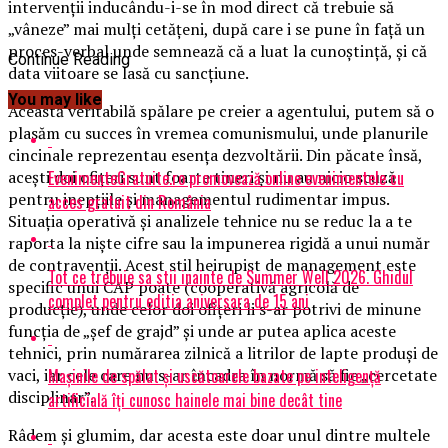
intervenții inducându-i-se în mod direct că trebuie să
„vâneze” mai mulți cetățeni, după care i se pune în față un
proces-verbal unde semnează că a luat la cunoștință, și că
Continue Reading
data viitoare se lasă cu sancțiune.
You may like
Această veritabilă spălare pe creier a agentului, putem să o
plasăm cu succes în vremea comunismului, unde planurile
cincinale reprezentau esența dezvoltării. Din păcate însă,
EvenimenteGratuite.ro promovează online evenimentele cu
acești doi ofițeri sunt foarte tineri și nu au nicio scuză
pentru inepțiile și managementul rudimentar impus.
acces gratuit din România
Situația operativă și analizele tehnice nu se reduc la a te
raporta la niște cifre sau la impunerea rigidă a unui număr
de contravenții. Acest stil heirupist de management este
Tot ce trebuie sa stii inainte de Summer Well 2026. Ghidul
specific unui CAP poate (cooperativă agricolă de
complet pentru editia aniversara de 15 ani
producție), unde celor doi ofițeri li s-ar potrivi de minune
funcția de „șef de grajd” și unde ar putea aplica aceste
tehnici, prin numărarea zilnică a litrilor de lapte produși de
Mașinile de spălat și uscătoarele bazate pe inteligență
vaci, iar cele care nu s-ar încadra în normă să fie „cercetate
disciplinar”.
artificială îți cunosc hainele mai bine decât tine
Râdem și glumim, dar acesta este doar unul dintre multele