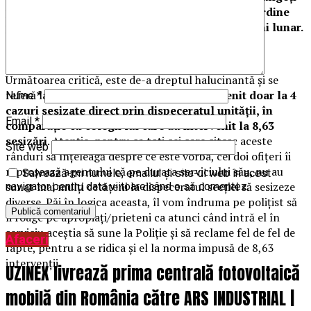
pe raza Secției 2 Poliție, pentru că polițiștii de ordine
publică sunt obligați să aplice câte 28,9 sancțiuni lunar.
Următoarea critică, este de-a dreptul halucinantă și se
referă la faptul că agentul în cauză
a intervenit doar la 4
Nume
*
cazuri sesizate direct prin dispeceratul unității, în
Email
*
comparație cu colegii lui care au intervenit la 8,63
sesizări
. Atenție, pentru ca toți cei care citesc aceste
Site web
rânduri să înțeleagă despre ce este vorba, cei doi ofițeri îi
reproșează agentului că pe durata serviciului său, nu au
Salvează-mi numele, emailul și site-ul web în acest
sunat mai mulți cetățeni la dispeceratul secției să sesizeze
navigator pentru data viitoare când o să comentez.
diverse. Păi în logica aceasta, îl vom îndruma pe polițist să
îi roage pe apropiați/prieteni ca atunci când intră el în
serviciu aceștia să sune la Poliție și să reclame fel de fel de
Afaceri
fapte, pentru a se ridica și el la norma impusă de 8,63
intervenții.
UZINEX livrează prima centrală fotovoltaică
mobilă din România către ARS INDUSTRIAL |