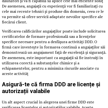
dăunători și va fi capabilă să aplice cele mai eficiente soluț
De asemenea, angajații cu experiență vor fi familiarizați cu
cele mai recente tehnici și produse din domeniu, ceea ce le
va permite să ofere servicii adaptate nevoilor specifice ale
fiecărui client.
Verificarea calificărilor angajaților poate include solicitarea
certificatelor de formare profesională sau a licențelor
specifice necesare pentru a desfășura activități DDD. O
firmă care investește în formarea continuă a angajaților săi
demonstrează un angajament față de excelență și siguranță.
De asemenea, este important ca angajații să fie instruiți în
utilizarea corectă a substanțelor chimice și a
echipamentelor, pentru a minimiza riscurile asociate cu
aceste activităț
Asigură-te că firma DDD are licențe și
autorizații valabile
Un alt aspect crucial în alegerea unei firme DDD este
verificarea licențelor și autorizațiilor valabile. Aceste