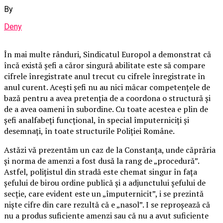
By
Deny
În mai multe rânduri, Sindicatul Europol a demonstrat că
încă există șefi a căror singură abilitate este să compare
cifrele înregistrate anul trecut cu cifrele înregistrate în
anul curent. Acești șefi nu au nici măcar competențele de
bază pentru a avea pretenția de a coordona o structură și
de a avea oameni în subordine. Cu toate acestea e plin de
șefi analfabeți funcțional, în special împuterniciți și
desemnați, în toate structurile Poliției Române.
Astăzi vă prezentăm un caz de la Constanța, unde căprăria
și norma de amenzi a fost dusă la rang de „procedură”.
Astfel, polițistul din stradă este chemat singur în fața
șefului de birou ordine publică și a adjunctului șefului de
secție, care evident este un „împuternicit”, i se prezintă
niște cifre din care rezultă că e „nasol”. I se reproșează că
nu a produs suficiente amenzi sau că nu a avut suficiente