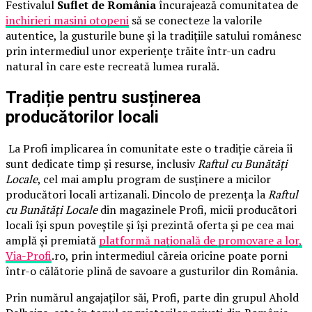
Festivalul
Suflet de România
încurajează comunitatea de
inchirieri masini otopeni
să se conecteze la valorile
autentice, la gusturile bune și la tradițiile satului românesc
prin intermediul unor experiențe trăite într-un cadru
natural în care este recreată lumea rurală.
Tradiție pentru susținerea
producătorilor locali
La Profi implicarea în comunitate este o tradiție căreia îi
sunt dedicate timp și resurse, inclusiv
Raftul cu Bunătăți
Locale
, cel mai amplu program de susținere a micilor
producători locali artizanali. Dincolo de prezența la
Raftul
cu Bunătăți Locale
din magazinele Profi, micii producători
locali își spun poveștile și își prezintă oferta și pe cea mai
amplă și premiată
platformă națională de promovare a lor,
Via-Profi
.ro, prin intermediul căreia oricine poate porni
într-o călătorie plină de savoare a gusturilor din România.
Prin numărul angajaților săi, Profi, parte din grupul Ahold