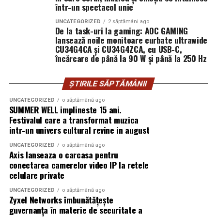
într-un spectacol unic
UNCATEGORIZED
2 săptămâni ago
De la task-uri la gaming: AOC GAMING
lansează noile monitoare curbate ultrawide
CU34G4CA și CU34G4ZCA, cu USB-C,
încărcare de până la 90 W și până la 250 Hz
ȘTIRILE SĂPTĂMÂNII
UNCATEGORIZED
o săptămână ago
SUMMER WELL implineste 15 ani.
Festivalul care a transformat muzica
intr-un univers cultural revine in august
UNCATEGORIZED
o săptămână ago
Axis lanseaza o carcasa pentru
conectarea camerelor video IP la retele
celulare private
UNCATEGORIZED
o săptămână ago
Zyxel Networks îmbunătățește
guvernanța în materie de securitate a