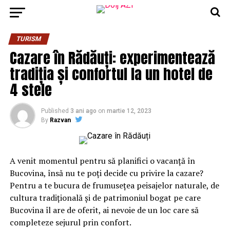
TURISM
Cazare în Rădăuți: experimentează
tradiția și confortul la un hotel de
4 stele
Published
3 ani ago
on
martie 12, 2023
By
Razvan
A venit momentul pentru să planifici o vacanță în
Bucovina, însă nu te poți decide cu privire la cazare?
Pentru a te bucura de frumusețea peisajelor naturale, de
cultura tradițională și de patrimoniul bogat pe care
Bucovina îl are de oferit, ai nevoie de un loc care să
completeze sejurul prin confort.