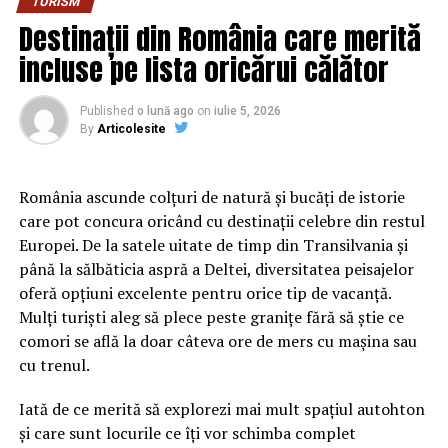
TURISM
este mereu la dispoziția ta, pregătit să îți ofere cele mai
Destinații din România care merită
bune sfaturi și sugestii pentru a-ți face șederea cât mai
plăcută.
incluse pe lista oricărui călător
În plus,
The Gerald’s Hotel
dispune de o gamă largă de
Published
o lună ago
on
iulie 5, 2026
facilități pentru oaspeții săi. Întrucât ai ales o
cazare în
By
Articolesite
Rădăuți
, este inevitabil să nu vrei să explorezi călătoria
culinară a Bucovinei. De aceea, în cadrul hotelului există
România ascunde colțuri de natură și bucăți de istorie
un restaurant care servește preparate delicioase atât
care pot concura oricând cu destinații celebre din restul
din bucătăria tradițională românească, dar și cea
Europei. De la satele uitate de timp din Transilvania și
internațională. Chefii îți stau la dispoziție și cu meniuri
până la sălbăticia aspră a Deltei, diversitatea peisajelor
pentru diete speciale sau pentru copii. Totodată, este
oferă opțiuni excelente pentru orice tip de vacanță.
locul perfect pentru a-ți începe dimineața cu o cafea
Mulți turiști aleg să plece peste granițe fără să știe ce
proaspăt măcinată și cu un mic dejun tip bufet, à la
comori se află la doar câteva ore de mers cu mașina sau
carte sau continental.
cu trenul.
Dacă ești iubitor de aer liber, te poți bucura de o băutură
Iată de ce merită să explorezi mai mult spațiul autohton
răcoritoare și de liniște pe terasa special amenajată. De
și care sunt locurile ce îți vor schimba complet
asemenea, în interiorul hotelului găsești și o zonă de bar,