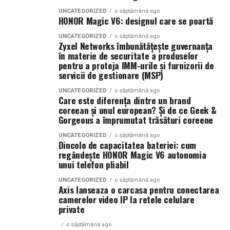
cunoscută și pentru
ofertele sale atractive
. Promoțiile
demonstrează că nu trebuie să zbori mii de kilometri
UNCATEGORIZED
o săptămână ago
disponibile permit economii importante fără a face
HONOR Magic V6: designul care se poartă
pentru o vacanță reușită. România oferă variante
compromisuri în ceea ce privește calitatea produselor.
excelente atât pentru relaxare, cât și pentru aventură
UNCATEGORIZED
o săptămână ago
Zyxel Networks îmbunătățește guvernanța
în natură. Ai nevoie doar de un rucsac, puțină
LIVRARE PIZZA SECTOR 4
în materie de securitate a produselor
curiozitate și dorința de a explora drumurile mai puțin
pentru a proteja IMM-urile și furnizorii de
bătătorite.
servicii de gestionare (MSP)
Zone deservite: Berceni, Piața Sudului, Constantin
Brâncoveanu, Olteniței, Eroii Revoluției, Giurgiului,
UNCATEGORIZED
o săptămână ago
Care este diferența dintre un brand
Progresul, Pieptănari, Viilor, Luica, Toporași, Ferentari,
coreean și unul european? Și de ce Geek &
Sălaj și Tunsu Petre.
Gorgeous a împrumutat trăsături coreene
UNCATEGORIZED
o săptămână ago
LIVRARE PIZZA SECTOR 5
Dincolo de capacitatea bateriei: cum
regândește HONOR Magic V6 autonomia
Zone deservite: Rahova, Calea Rahovei, Mihail Sebastian,
unui telefon pliabil
Mărgeanului, 13 Septembrie, Panduri, Uranus, Dealul
UNCATEGORIZED
o săptămână ago
Spirii, Drumul Sării, Antiaeriană și Cotroceni.
Axis lanseaza o carcasa pentru conectarea
camerelor video IP la retele celulare
private
LIVRARE PIZZA SECTOR 3
o săptămână ago