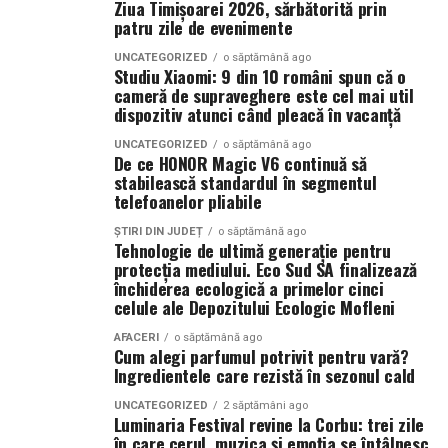
Ziua Timișoarei 2026, sărbătorită prin
Zone deservite: Dristor, Baba Novac, Nerva Traian,
patru zile de evenimente
Octavian Goga, Energeticienilor, Vitan, Vitan-Bârzești și
Calea Vitan Foișorului.
UNCATEGORIZED
o săptămână ago
Studiu Xiaomi: 9 din 10 români spun că o
cameră de supraveghere este cel mai util
dispozitiv atunci când pleacă în vacanță
DE CE ALEG CLIENȚII PIZZERIA IZA?
UNCATEGORIZED
o săptămână ago
De ce HONOR Magic V6 continuă să
• Ingrediente proaspete și atent selecționate
stabilească standardul în segmentul
• Sortimente variate pentru toate preferințele
telefoanelor pliabile
• Rețete clasice și speciale
ȘTIRI DIN JUDEȚ
o săptămână ago
• Pizza preparată la comandă
Tehnologie de ultimă generație pentru
protecția mediului. Eco Sud SA finalizează
• Oferte avantajoase pentru grupuri și familii
închiderea ecologică a primelor cinci
• Livrare rapidă în Sectorul 4, Sectorul 5 și Sectorul 3
celule ale Depozitului Ecologic Mofleni
• Raport excelent între preț și calitate
AFACERI
o săptămână ago
Cum alegi parfumul potrivit pentru vară?
Pizzeria IZA
– pizza pe gustul tău, livrată rapid în
Ingredientele care rezistă în sezonul cald
Sectorul 4, Sectorul 5 și Sectorul 3.
UNCATEGORIZED
2 săptămâni ago
Luminaria Festival revine la Corbu: trei zile
(Publicitate)
în care cerul, muzica și emoția se întâlnesc