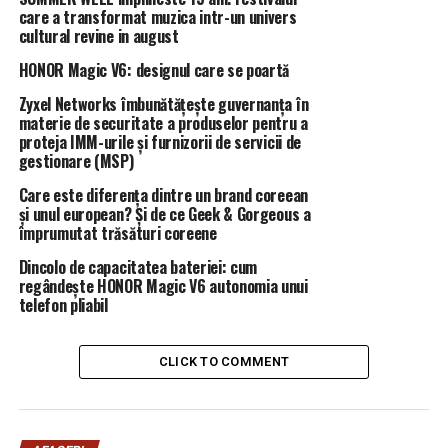
eforturi, printr-un cuvânt atât de complex:
care a transformat muzica intr-un univers
,,BIOGRAFIA”.
cultural revine in august
HONOR Magic V6: designul care se poartă
Sunt conștient că într-o emisiune de radio, TV, podcast,
pe net, este o adevărată artă să găsești un cuvânt care
Zyxel Networks îmbunătățește guvernanța în
sintetizează totul, iar acest cuvânt găsit de Cătălin a
materie de securitate a produselor pentru a
proteja IMM-urile și furnizorii de servicii de
fost: BIOGRAFIA (lui Nicu Marcu), pentru care mi-a dat
gestionare (MSP)
credit că am făcut-o, încă de timpuriu. Așa cum a făcut-
o de multe ori.
Care este diferența dintre un brand coreean
și unul european? Și de ce Geek & Gorgeous a
împrumutat trăsături coreene
,,Cine este Nicu Marcu, de unde vine șeful ASF de azi și
cum a ajuns acolo?”
Dincolo de capacitatea bateriei: cum
regândește HONOR Magic V6 autonomia unui
,,Aici trebuie să îi dăm credit lui Radu Soviani în sensul
telefon pliabil
că el a văzut mult mai repede cine este Nicu Marcu (nota
mea – ianuarie 2021), adică a simțit nevoia de a face
CLICK TO COMMENT
BIOGRAFIA acestui personaj”,
a răspuns Cătălin
Tolontan la întrebarea Ancăi Simina, la podcastul ON
THE RECORD (Recorder).