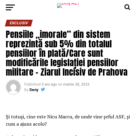
EXCLUSIV
Pensiile „imorale” din sistem
reprezintă sub 5% din totalul
pensiilor în plată/Care sunt
modificările legislației pensiilor
militare – Ziarul Incisiv de Prahova
Published
3 ani ago
on
martie 28, 2023
By
Deny
Și totuși, cine este Nicu Marcu, de unde vine șeful ASF, și
cum a ajuns acolo?