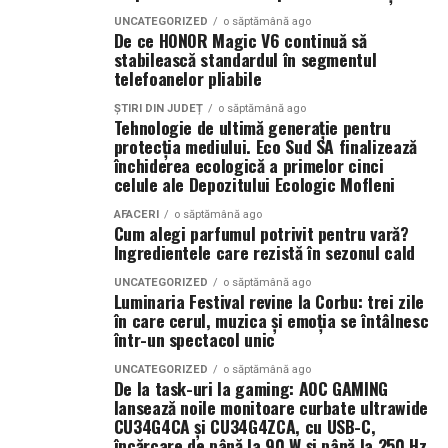
echipamente 100%
UNCATEGORIZED
o săptămână ago
electrice — și
Verificarea calificărilor angajaților poate include
De ce HONOR Magic V6 continuă să
stabilească standardul în segmentul
capacitatea reală a
solicitarea certificatelor de formare profesională sau a
telefoanelor pliabile
licențelor specifice necesare pentru a desfășura
infrastructurii de a livra
activități DDD. O firmă care investește în formarea
ȘTIRI DIN JUDEȚ
o săptămână ago
Tehnologie de ultimă generație pentru
energie acolo unde se
continuă a angajaților săi demonstrează un angajament
protecția mediului. Eco Sud SA finalizează
față de excelență și siguranță. De asemenea, este
desfășoară lucrările.
închiderea ecologică a primelor cinci
important ca angajații să fie instruiți în utilizarea
celule ale Depozitului Ecologic Mofleni
Centrala fotovoltaică
corectă a substanțelor chimice și a echipamentelor,
AFACERI
o săptămână ago
mobilă este răspunsul
pentru a minimiza riscurile asociate cu aceste activităț
Cum alegi parfumul potrivit pentru vară?
Ingredientele care rezistă în sezonul cald
nostru concret la acest
Asigură-te că firma DDD are
UNCATEGORIZED
o săptămână ago
decalaj. Este o soluție
Luminaria Festival revine la Corbu: trei zile
licențe și autorizații valabile
în care cerul, muzica și emoția se întâlnesc
românească, gândită
într-un spectacol unic
pentru o problemă
Un alt aspect crucial în alegerea unei firme DDD este
UNCATEGORIZED
o săptămână ago
De la task-uri la gaming: AOC GAMING
verificarea licențelor și autorizațiilor valabile. Aceste
reală a pieței locale,
lansează noile monitoare curbate ultrawide
documente atestă faptul că firma respectivă
livrată unui client
CU34G4CA și CU34G4ZCA, cu USB-C,
îndeplinește toate cerințele legale pentru a desfășura
încărcare de până la 90 W și până la 250 Hz