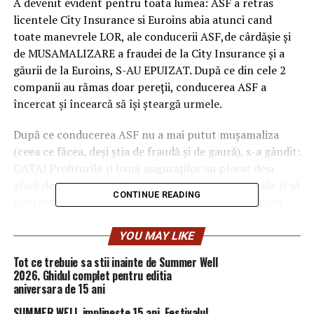
A devenit evident pentru toata lumea: ASF a retras
licentele City Insurance si Euroins abia atunci cand
toate manevrele LOR, ale conducerii ASF,de cârdășie și
de MUSAMALIZARE a fraudei de la City Insurance și a
găurii de la Euroins, S-AU EPUIZAT. După ce din cele 2
companii au rămas doar pereții, conducerea ASF a
încercat și încearcă să își șteargă urmele.
După ce conducerea ASF nu a mai putut mușamaliza
(ceea ce făcea, deși știa de fraudă și de gaură), s-a gândit:
GATA! Profiturile și banii asiguraților au plecat deja
afară deci e momentul să înmormântăm companiile și să
CONTINUE READING
contabilizăm atât frauda cât și gaura. Nu la acționarii
societăților ci la asigurați și la buget.
YOU MAY LIKE
În contextul în care am arătat, documentat și investigat
Tot ce trebuie sa stii inainte de Summer Well
încă din ianuarie 2021 că asta se va întâmpla, îi
2026. Ghidul complet pentru editia
mulțumesc lui Cătălin Tolontan și Recorder (On the
aniversara de 15 ani
Record – Anca Simina) pentru menționarea acestor
SUMMER WELL implineste 15 ani. Festivalul