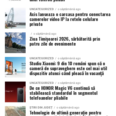
electrice — și
Verificarea calificărilor angajaților poate include
UNCATEGORIZED
o săptămână ago
capacitatea reală a
solicitarea certificatelor de formare profesională sau a
Axis lanseaza o carcasa pentru conectarea
camerelor video IP la retele celulare
licențelor specifice necesare pentru a desfășura
infrastructurii de a livra
private
activități DDD. O firmă care investește în formarea
energie acolo unde se
continuă a angajaților săi demonstrează un angajament
o săptămână ago
față de excelență și siguranță. De asemenea, este
desfășoară lucrările.
Ziua Timișoarei 2026, sărbătorită prin
patru zile de evenimente
important ca angajații să fie instruiți în utilizarea
Centrala fotovoltaică
corectă a substanțelor chimice și a echipamentelor,
mobilă este răspunsul
pentru a minimiza riscurile asociate cu aceste activităț
UNCATEGORIZED
o săptămână ago
Studiu Xiaomi: 9 din 10 români spun că o
nostru concret la acest
cameră de supraveghere este cel mai util
Asigură-te că firma DDD are
decalaj. Este o soluție
dispozitiv atunci când pleacă în vacanță
licențe și autorizații valabile
românească, gândită
UNCATEGORIZED
o săptămână ago
De ce HONOR Magic V6 continuă să
pentru o problemă
Un alt aspect crucial în alegerea unei firme DDD este
stabilească standardul în segmentul
telefoanelor pliabile
verificarea licențelor și autorizațiilor valabile. Aceste
reală a pieței locale,
documente atestă faptul că firma respectivă
livrată unui client
ȘTIRI DIN JUDEȚ
o săptămână ago
îndeplinește toate cerințele legale pentru a desfășura
Tehnologie de ultimă generație pentru