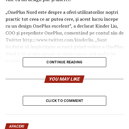
„OnePlus Nord este despre a oferi utilizatorilor noștri
practic tot ceea ce ar putea cere, și acest lucru începe
cu un design OnePlus excelent”, a declarat Kinder Liu,
COO și președinte OnePlus, comentând pe contul său de
Twitter http://www.twitter.com/kinderliu. „Sunt
încântat să împărtășesc această primă vedere a OnePlus
Nord 3 5G și abia aștept să împărtășesc mai multe în
următoarele săptămâni.”
CONTINUE READING
OnePlus dezvăluie astăzi că OnePlus Nord 3 5G va fi
YOU MAY LIKE
disponibil în două culori atrăgătoare – Tempest Gray și
Misty Green – concepute pentru a conferi două senzații
complet diferite celui mai recent telefon mid-range de
la OnePlus. OnePlus Nord 3 5G în culoarea Tempest
CLICK TO COMMENT
Gray are o finisare mată texturată, proiectând putere și
permanență, în timp ce noua culoare Misty Green
prezintă un aspect lucios și plăcut la atingere.
AFACERI