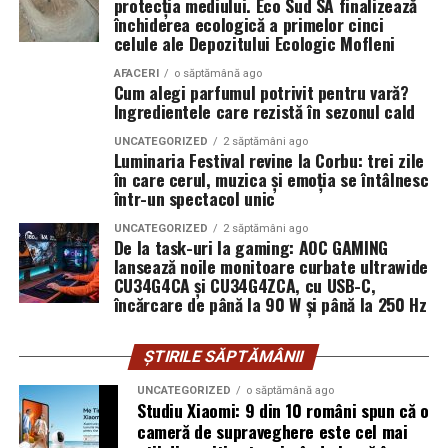
român care a luat
activități de deratizare, dezinsecție și dezinfectare.
protecția mediului. Eco Sud SA finalizează
închiderea ecologică a primelor cinci
Firmele care operează fără licențe sau autorizații pot
decizia corectă de a
celule ale Depozitului Ecologic Mofleni
pune în pericol sănătatea clienților și a mediului, iar
investi în echipamente
serviciile lor pot fi ineficiente sau chiar dăunătoare.
AFACERI
o săptămână ago
Cum alegi parfumul potrivit pentru vară?
eligibile pentru
Ingredientele care rezistă în sezonul cald
Pentru a verifica legalitatea unei firme DDD, clienții pot
finanțările UE.”
solicita copii ale licențelor și autorizațiilor emise de
UNCATEGORIZED
2 săptămâni ago
Luminaria Festival revine la Corbu: trei zile
autoritățile competente. De asemenea, este recomandat
în care cerul, muzica și emoția se întâlnesc
Andrei-Sorin Baciu
, co-fondator
UZINEX
să se consulte site-urile oficiale ale instituțiilor care
într-un spectacol unic
reglementează acest domeniu, pentru a se asigura că
UNCATEGORIZED
2 săptămâni ago
informațiile obținute sunt actualizate. O firmă
De la task-uri la gaming: AOC GAMING
Pentru un studiu de caz tehnic complet, cu fotografii și detalii
transparentă va fi deschisă la astfel de solicitări și va
lansează noile monitoare curbate ultrawide
suplimentare despre implementarea la beneficiar, vezi:
CU34G4CA și CU34G4ZCA, cu USB-C,
oferi toate informațiile necesare pentru a demonstra
încărcare de până la 90 W și până la 250 Hz
conformitatea cu legislația în vigoare.
Sursa originală — studiu de caz detaliat:
🔗
Analizează portofoliul de
www.uzinex.ro/studii-de-caz/centrala-fotovoltaica-mobila-
ȘTIRILE SĂPTĂMÂNII
ars-industrial
proiecte al firmei DDD
UNCATEGORIZED
o săptămână ago
Studiu Xiaomi: 9 din 10 români spun că o
cameră de supraveghere este cel mai
Analiza portofoliului de proiecte al unei firme DDD