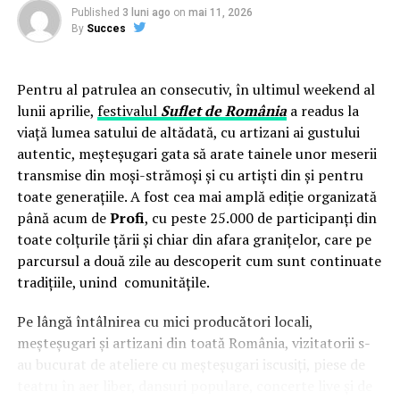
șantiere izolate, acolo unde rețeaua publică de energie electrică
Published
3 luni ago
on
mai 11, 2026
lipsește sau este insuficientă, iar soluțiile clasice de alimentare —
By
Succes
generatoarele diesel — contravin chiar principiului pentru care s-
au cheltuit banii europeni.
Pentru al patrulea an consecutiv, în ultimul weekend al
lunii aprilie,
festivalul
Suflet de România
a readus la
Centrala fotovoltaică fixă, ca alternativă, presupune un parcurs
viață lumea satului de altădată, cu artizani ai gustului
birocratic de minimum șase luni — autorizație de construcție,
autentic, meșteșugari gata să arate tainele unor meserii
racord la rețea, aviz ANRE — și o instalare permanentă într-o
transmise din moși-strămoși și cu artiști din și pentru
singură locație, în contradicție cu specificul șantierelor mobile
toate generațiile. A fost cea mai amplă ediție organizată
care se relochează de la un proiect la altul.
până acum de
Profi
, cu peste 25.000 de participanți din
toate colțurile țării și chiar din afara granițelor, care pe
Centrala fotovoltaică mobilă
livrată de UZINEX rezolvă
parcursul a două zile au descoperit cum sunt continuate
simultan ambele probleme: este integrată într-un container
tradițiile, unind comunitățile.
transportabil, nu necesită autorizație de construcție și se redislocă
împreună cu echipa client la fiecare nou șantier.
Pe lângă întâlnirea cu mici producători locali,
meșteșugari și artizani din toată România, vizitatorii s-
au bucurat de ateliere cu meșteșugari iscusiți, piese de
Configurația livrată către beneficiar
teatru în aer liber, dansuri populare, concerte live și de