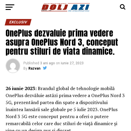
EXCLUSIV
OnePlus dezvaluie prima vedere
asupra OnePlus Nord 3, conceput
pentru stiluri de viata dinamice.
Published
3 ani ago
on
iunie 27, 2023
By
Razvan
26 iunie 2023:
Brandul global de tehnologie mobilă
OnePlus dezvăluie astăzi prima vedere a OnePlus Nord 3
5G, prezentând partea din spate a dispozitivului
înaintea lansării sale globale pe 5 iulie 2023. OnePlus
Nord 3 5G este conceput pentru a oferi o putere
remarcabilă celor care duc stiluri de viață dinamice și
vine cu un design pur și discret.