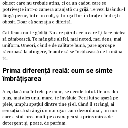
obiect care nu trebuie atins, ci ca un cadou care se
potrivește într-o cameră aranjată cu grijă. Te vezi lăsându-l
lângă perne, într-un colț, și totuși îl iei în brațe când ești
obosit. Doar că senzația e diferită.
Catifeaua nu te gâdilă. Nu are părul acela care îți face pielea
să zâmbească. Te mângâie altfel, mai neted, mai dens, mai
uniform. Uneori, când e de calitate bună, pare aproape
răcoroasă la atingere, înainte să se încălzească de la mâna
ta.
Prima diferență reală: cum se simte
îmbrățișarea
Aici, dacă mă întrebi pe mine, se decide totul. Un urs din
pluș, mai ales unul mare, te învăluie. Perii lui se așază pe
piele, umplu spațiul dintre tine și el. Când îl strângi, ai
senzația că strângi un nor ușor cam dezordonat, un nor
care a stat prea mult pe o canapea și a prins miros de
detergent și, poate, de parfum.