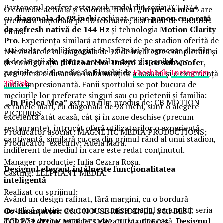
Partenerul perfect este noul model din seria TCL P74,
O comedie actuală și colorată, filmul
„În pielea mea”
are
cu
diagonala de 98 inchi
, echipat cu un
panou cu o rată
premiera națională pe 10 februarie, distribuit de T.R.I.B.E.
de refresh nativă de 144 Hz
și tehnologia
Motion Clarity
Films.
Pro
. Experiența similară atmosferei de pe stadion oferită de
Mai multe detalii, imagini de la filmări, fragmente din film
televizoarele cu diagonala de 98 de inchi este completată și
și declarații din partea actorilor sunt disponibile pe
de configurația
difuzoarelor Onkyo 2.1 cu subwoofer
,
paginile social media ale filmului de
Facebook
,
Instagram
,
care oferă o dinamică îmbunătățită a basului și o experiență
TikTok
.
audio impresionantă. Fanii sportului se pot bucura de
meciurile lor preferate singuri sau cu prietenii și familia:
„În Pielea Mea”
este un film produs de: CB MOTION
ecranele mari, cu diagonala de 98 inchi, sunt o alegere
PICTURES.
excelentă atât acasă, cât și în zone deschise (precum
restaurante), întrucât oferă utilizatorilor o experiență
Producător asociat: MAGNETIC MEDIA PRODUCTIONS;
captivantă, similară cu cea din primul rând al unui stadion,
Producător executiv: Adela Mara.
indiferent de mediul în care este redat conținutul.
Manager producție: Iulia Cezara Roșu.
Designul elegant întâlnește funcționalitatea
Casting: ELEPHANT MEDIA.
inteligentă
Realizat cu sprijinul:
Având un design rafinat, fără margini, cu o bordură
metalică subțire pentru a optimiza spațiul ecranului, seria
Co-finanțatori:
C&C HOUSE RESIDENCE, S&I BEST
TCL P74 devine un obiect elegant în orice casă.
Designul
CORPORATION WEB DESIGN, CLIMA FREON