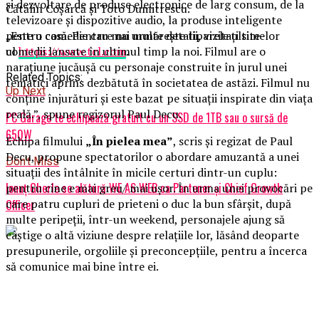
și dezvoltare de produse electronice de larg consum, de la
Cătălin Coșarcă și Toto Dumitrescu.
televizoare și dispozitive audio, la produse inteligente
pentru casă. Pentru mai multe detalii, vizitați site-
„Este o comedie care nu urmărește tiparele ultimelor
ul
https://www.tcl.com
.
comedii lansate în ultimul timp la noi. Filmul are o
narațiune jucăușă cu personaje construite în jurul unei
Related Topics:
tematici aprins dezbătută în societatea de astăzi. Filmul nu
Up Next
conține înjurături și este bazat pe situații inspirate din viața
reală.”, spune regizorul Paul Decu.
PC Garage te echipează gratuit cu un SSD de 1TB sau o sursă de
650W
Echipa filmului
„În pielea mea”
, scris și regizat de Paul
Decu, propune spectatorilor o abordare amuzantă a unei
Don't Miss
situații des întâlnite în micile certuri dintr-un cuplu:
Ionuț Gherle se alătură WE AS WEB ca Partener și Chief Growth
pentru cine e mai greu/ mai ușor. În urma unei provocări pe
care patru cupluri de prieteni o duc la bun sfârșit, după
Officer
multe peripeții, într-un weekend, personajele ajung să
câștige o altă viziune despre relațiile lor, lăsând deoparte
presupunerile, orgoliile și preconcepțiile, pentru a încerca
să comunice mai bine între ei.