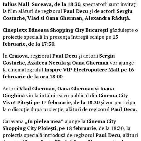
Iulius Mall Suceava, de la 18:30
, spectatorii sunt invitați
la film alături de regizorul
Paul Decu
și de actorii
Sergiu
Costache, Vlad si Oana Gherman, Alexandra Răduță.
Cineplexx Băneasa Shopping City București
găzduiește o
proiecție specială în prezența întregii echipe pe
15
februarie, de la 17:30.
În
Craiova
, regizorul
Paul Decu
și actorii
Sergiu
Costache, Azaleea Necula și Oana Gherman
vor ajunge
la cinematograful
Inspire VIP Electroputere Mall pe 16
februarie de la ora 18:00
.
Actorii
Vlad Gherman, Oana Gherman și Ioana
Ginghină
vin la întâlnirea cu publicul din
Cinema City
Vivo! Pitești pe 17 februarie, de la 18:30
și vor participa
la o discuție după proiecție, alături de regizorul
Paul Decu.
Caravana
„În pielea mea”
ajunge la
Cinema City
Shopping City Ploiești, pe 18 februarie,
de la 18:30, la
proiecția specială introdusă de regizorul
Paul Decu
, alături