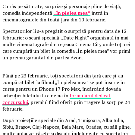
Cu râs pe săturate, surprize și personaje pline de viață,
comedia independentă
„În pielea mea”
intră în
cinematografele din toată țara din 10 februarie.
Spectatorilor li s-a pregătit o surpriză pentru data de 12
februarie: o seară specială „Date Night” organizată în mai
multe cinematografe din rețeaua Cinema City unde toți cei
care cumpără un bilet la comedia „În pielea mea” vor primi
un premiu garantat din partea Avon.
Până pe 23 februarie, toți spectatorii din țară care și-au
cumpărat bilet la filmul „În pielea mea” se pot înscrie în
cursa pentru un iPhone 17 Pro Max, încărcând dovada
achiziției biletului la cinema în
formularul dedicat
concursului
, premiul fiind oferit prin tragere la sorți pe 24
februarie.
După proiecțiile speciale din Arad, Timișoara, Alba Iulia,
Sibiu, Brașov, Cluj-Napoca, Baia Mare, Oradea, cu săli pline,
multe aplauze, râsete și discuții îndelungate cu spectatorii