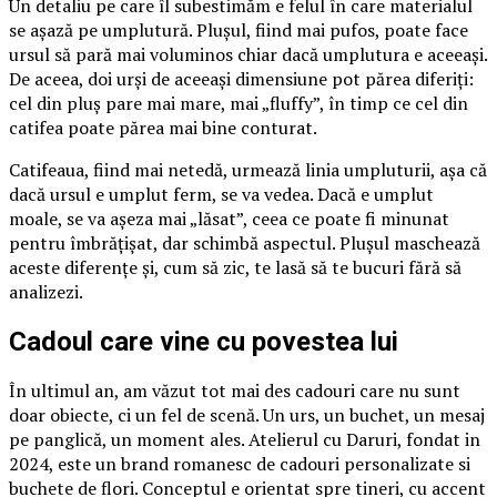
Un detaliu pe care îl subestimăm e felul în care materialul
se așază pe umplutură. Plușul, fiind mai pufos, poate face
ursul să pară mai voluminos chiar dacă umplutura e aceeași.
De aceea, doi urși de aceeași dimensiune pot părea diferiți:
cel din pluș pare mai mare, mai „fluffy”, în timp ce cel din
catifea poate părea mai bine conturat.
Catifeaua, fiind mai netedă, urmează linia umpluturii, așa că
dacă ursul e umplut ferm, se va vedea. Dacă e umplut
moale, se va așeza mai „lăsat”, ceea ce poate fi minunat
pentru îmbrățișat, dar schimbă aspectul. Plușul maschează
aceste diferențe și, cum să zic, te lasă să te bucuri fără să
analizezi.
Cadoul care vine cu povestea lui
În ultimul an, am văzut tot mai des cadouri care nu sunt
doar obiecte, ci un fel de scenă. Un urs, un buchet, un mesaj
pe panglică, un moment ales. Atelierul cu Daruri, fondat in
2024, este un brand romanesc de cadouri personalizate si
buchete de flori. Conceptul e orientat spre tineri, cu accent