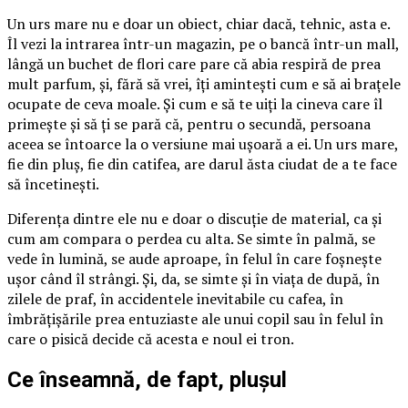
Un urs mare nu e doar un obiect, chiar dacă, tehnic, asta e.
Îl vezi la intrarea într-un magazin, pe o bancă într-un mall,
lângă un buchet de flori care pare că abia respiră de prea
mult parfum, și, fără să vrei, îți amintești cum e să ai brațele
ocupate de ceva moale. Și cum e să te uiți la cineva care îl
primește și să ți se pară că, pentru o secundă, persoana
aceea se întoarce la o versiune mai ușoară a ei. Un urs mare,
fie din pluș, fie din catifea, are darul ăsta ciudat de a te face
să încetinești.
Diferența dintre ele nu e doar o discuție de material, ca și
cum am compara o perdea cu alta. Se simte în palmă, se
vede în lumină, se aude aproape, în felul în care foșnește
ușor când îl strângi. Și, da, se simte și în viața de după, în
zilele de praf, în accidentele inevitabile cu cafea, în
îmbrățișările prea entuziaste ale unui copil sau în felul în
care o pisică decide că acesta e noul ei tron.
Ce înseamnă, de fapt, plușul