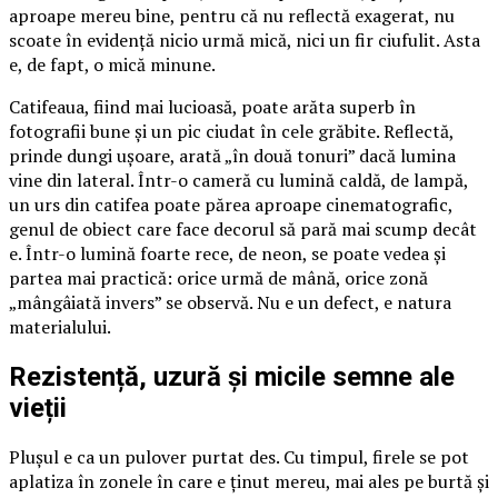
aproape mereu bine, pentru că nu reflectă exagerat, nu
scoate în evidență nicio urmă mică, nici un fir ciufulit. Asta
e, de fapt, o mică minune.
Catifeaua, fiind mai lucioasă, poate arăta superb în
fotografii bune și un pic ciudat în cele grăbite. Reflectă,
prinde dungi ușoare, arată „în două tonuri” dacă lumina
vine din lateral. Într-o cameră cu lumină caldă, de lampă,
un urs din catifea poate părea aproape cinematografic,
genul de obiect care face decorul să pară mai scump decât
e. Într-o lumină foarte rece, de neon, se poate vedea și
partea mai practică: orice urmă de mână, orice zonă
„mângâiată invers” se observă. Nu e un defect, e natura
materialului.
Rezistență, uzură și micile semne ale
vieții
Plușul e ca un pulover purtat des. Cu timpul, firele se pot
aplatiza în zonele în care e ținut mereu, mai ales pe burtă și