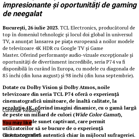
impresionante și oportunități de gaming
de neegalat
București, 26 iulie
202
3
. TCL Electronics, producătorul de
top în domeniul tehnologic și locul doi global în universul
TV, a anunțat lansarea pe piața europeană a noilor modele
de televizoare 4K HDR cu Google TV și Game
Master. Oferind performanțe audio-vizuale excepționale și
oportunități de divertisment incredibile, seria P74 va fi
disponibilă în curând în Europa, cu modele cu diagonala de
85 inchi (din luna august) și 98 inchi (din luna septembrie).
Dotate cu Dolby Vision și Dolby Atmos, noile
televizoare din seria TCL P74 oferă o experiență
cinematografică uimitoare, de înaltă calitate, la
rezoluție 4K, oferind imagini dinamice, cu o gamă largă
Continue Reading
de peste un miliard de culori (
Wide Color Gamut
),
completate de sunet captivant, care permit
You may like
utilizatorilor să se bucure de o experiență
cinematografică autentică chiar în mijlocul sufrageriei.
Click to comment