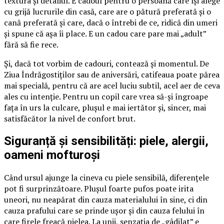
textura și detaliul. E cadoul pentru o persoană care își alege
cu grijă lucrurile din casă, care are o pătură preferată și o
cană preferată și care, dacă o întrebi de ce, ridică din umeri
și spune că așa îi place. E un cadou care pare mai „adult”
fără să fie rece.
Și, dacă tot vorbim de cadouri, contează și momentul. De
Ziua Îndrăgostiților sau de aniversări, catifeaua poate părea
mai specială, pentru că are acel luciu subtil, acel aer de ceva
ales cu intenție. Pentru un copil care vrea să-și îngroape
fața în urs la culcare, plușul e mai iertător și, sincer, mai
satisfăcător la nivel de confort brut.
Siguranță și sensibilități: piele, alergii,
oameni mofturoși
Când ursul ajunge la cineva cu piele sensibilă, diferențele
pot fi surprinzătoare. Plușul foarte pufos poate irita
uneori, nu neapărat din cauza materialului în sine, ci din
cauza prafului care se prinde ușor și din cauza felului în
care firele freacă pielea. La unii, senzația de „gâdilat” e