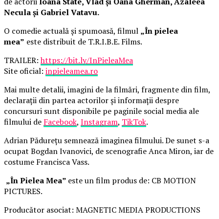
de actorii
Ioana State, Vlad și Oana Gherman, Azaleea
Necula și Gabriel Vatavu.
O comedie actuală și spumoasă, filmul
„În pielea
mea”
este distribuit de T.R.I.B.E. Films.
TRAILER:
https://bit.ly/InPieleaMea
Site oficial:
inpieleamea.ro
Mai multe detalii, imagini de la filmări, fragmente din film,
declarații din partea actorilor și informații despre
concursuri sunt disponibile pe paginile social media ale
filmului de
Facebook
,
Instagram
,
TikTok
.
Adrian Pădurețu semnează imaginea filmului. De sunet s-a
ocupat Bogdan Ivanovici, de scenografie Anca Miron, iar de
costume Francisca Vass.
„În Pielea Mea”
este un film produs de: CB MOTION
PICTURES.
Producător asociat: MAGNETIC MEDIA PRODUCTIONS