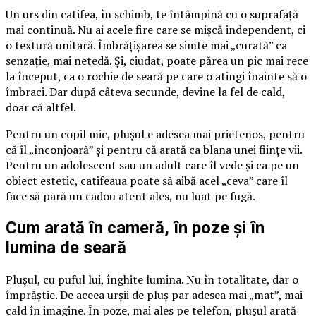
Un urs din catifea, în schimb, te întâmpină cu o suprafață
mai continuă. Nu ai acele fire care se mișcă independent, ci
o textură unitară. Îmbrățișarea se simte mai „curată” ca
senzație, mai netedă. Și, ciudat, poate părea un pic mai rece
la început, ca o rochie de seară pe care o atingi înainte să o
îmbraci. Dar după câteva secunde, devine la fel de cald,
doar că altfel.
Pentru un copil mic, plușul e adesea mai prietenos, pentru
că îl „înconjoară” și pentru că arată ca blana unei ființe vii.
Pentru un adolescent sau un adult care îl vede și ca pe un
obiect estetic, catifeaua poate să aibă acel „ceva” care îl
face să pară un cadou atent ales, nu luat pe fugă.
Cum arată în cameră, în poze și în
lumina de seară
Plușul, cu puful lui, înghite lumina. Nu în totalitate, dar o
împrăștie. De aceea urșii de pluș par adesea mai „mat”, mai
cald în imagine. În poze, mai ales pe telefon, plușul arată