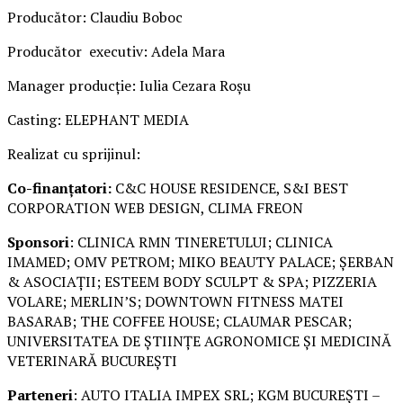
Producător: Claudiu Boboc
Producător executiv: Adela Mara
Manager producție: Iulia Cezara Roșu
Casting: ELEPHANT MEDIA
Realizat cu sprijinul:
Co-finanțatori:
C&C HOUSE RESIDENCE, S&I BEST
CORPORATION WEB DESIGN, CLIMA FREON
Sponsori
: CLINICA RMN TINERETULUI; CLINICA
IMAMED; OMV PETROM; MIKO BEAUTY PALACE; ȘERBAN
& ASOCIAȚII; ESTEEM BODY SCULPT & SPA; PIZZERIA
VOLARE; MERLIN’S; DOWNTOWN FITNESS MATEI
BASARAB; THE COFFEE HOUSE; CLAUMAR PESCAR;
UNIVERSITATEA DE ȘTIINȚE AGRONOMICE ȘI MEDICINĂ
VETERINARĂ BUCUREȘTI
Parteneri
: AUTO ITALIA IMPEX SRL; KGM BUCUREȘTI –