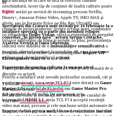
dacă distanța de la care se uită la televizor rămâne
By
neschimbată. Acest tip de conținut de înaltă calitate poate
fi găsit astăzi pe servicii de streaming precum Netflix,
native
Disney+, Amazon Prime Video, Apple TV, HBO MAX și
altele, sau în formate fizice pe Blu-Ray, UltraHD sau
Spectatorii din Craiova sunt invitați pe 16 februarie la o
console de jocuri moderne. Aceste ecrane mari, combinate
întâlnire specială cu o parte din membrii echipei
cu tehnologia
Dolby Vision
, oferă o experiență de neegalat
comediei „În pielea mea”: actorii Sergiu Costache,
tuturor iubitorilor de filme și seriale. În plus, performanța
Azaleea Necula și Oana Gherman.
ridicată este dublată de o
îmbunătățire semnificativă
a
imaginii, oferind conținut la rezoluție 4K, care transpune
Evenimentul va avea loc la cinematograful
Inspire VIP
utilizatorul chiar în mijlocul acțiunii.
Electroputere Mall
de la ora 18:00.
Experiențe de gaming ridicate la un nou nivel
Proiecția filmului va începe la ora 19:00 și va fi urmată de o
discuție cu actorii.
Pentru a satisface atât nevoile jucătorilor ocazionali, cât și
a celor pasionați, noua serie TCL P74 este dotată cu
Game
TRAILER:
https://bit.ly/InPieleaMea
Master 2.0
(modelul de 85 inchi) sau
Game Master Pro
Mai multe detalii:
inpieleamea.ro
2.0
(modelul de 98 inchi). De asemenea, prin
Detalii din culise și declarații ale actorilor, pe canalul de
intermediul
HDMI 2.1
,
seria TCL P74 acceptă rezoluții
YouTube
„În pielea mea”
.
video mai mari, precum și cele mai bune setări automate de
Reprezentativă pentru modul în care majoritatea tinerilor
imagine, cu latență mai mică, viteze de transmisie mai mari