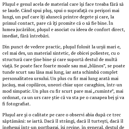
Plușul e genul acela de material care își face treaba fără să
se laude. Când spui pluș, spui o suprafață cu perișori mai
lungi, un puf care îți alunecă printre degete și care, la
primul contact, pare că îți promite că o să fie bine. În
lumea jucăriilor, plușul e asociat cu ideea de confort direct,
imediat, fără întrebări.
Din punct de vedere practic, plușul folosit la urșii mari e,
cel mai des, un material sintetic, de obicei poliester, cu o
structură care ține bine și care suportă destul de multă
viață. Se poate face foarte moale sau mai „blănos”, se poate
tunde scurt sau lăsa mai lung, iar asta schimbă complet
personalitatea ursului. Un plus cu fir mai lung arată mai
jucăuș, mai copilăros, uneori chiar ușor caraghios, într-un
mod simpatic. Un plus cu fir scurt pare mai „cuminte”, mai
ordonat, ca un urs care știe că va sta pe o canapea bej și va
fi fotografiat.
Plușul are și o calitate pe care o observi abia după ce trec
săptămâni: se iartă. Dacă îl strângi, dacă îl turtești, dacă îl
înghesui într-un portbagaj, își revine, în general, destul de