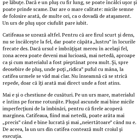
pe lăbuțe. Dacă e un pluș cu fir lung, se poate încâlci ușor și
poate prinde scame. Dar are o mare calitate: micile semne
de folosire arată, de multe ori, ca o dovadă de atașament.
Un urs de pluș ușor ciufulit pare iubit.
Catifeaua se uzează altfel. Pentru că are firul scurt și dens,
nu se încâlcește la fel, dar poate căpăta „lustru” în locurile
frecate des. Dacă ursul e îmbrățișat mereu în același fel,
zona aceea poate deveni mai lucioasă, mai netedă, aproape
ca și cum materialul a fost pieptănat prea mult. Și, spre
deosebire de pluș, unde poți „ridica” puful cu mâna, la
catifea urmele se văd mai clar. Nu înseamnă că se strică
repede, doar că îți arată mai direct unde a fost atins.
Mai e și o chestiune de cusături. Pe un urs mare, materialul
e întins pe forme rotunjite. Plușul ascunde mai bine micile
imperfecțiuni de la îmbinări, pentru că firele acoperă
marginea. Catifeaua, fiind mai netedă, poate arăta mai
„precis” când e bine lucrată și mai „neiertătoare” când nu e.
De aceea, la un urs din catifea contează mult croiul și
execuția.