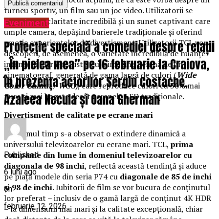
turneu sportiv, un film sau un joc video. Utilizatorii se
bucură de o claritate incredibilă și un sunet captivant care
Eveniment
umple camera, depășind barierele tradiționale și oferind
emoție experiențelor de divertisment. Utilizatorii TCL vor
Proiecție specială a comediei despre relații
descoperi, de asemenea, o varietate incredibilă de nuanțe
„În pielea mea” pe 16 februarie la Craiova,
intense și ultra-realiste, cu o imagine demnă de un
cinematograf, generată de gama largă de culori (
Wide
în prezența actorilor Sergiu Costache,
Color Gamut
/ WCG
), care reproduce culori cu 30% mai
Azaleea Necula și Oana Gherman
pure și mai bogate decât ecranele LED tradiționale.
Divertisment de calitate pe ecrane mari
În ultimul timp s-a observat o extindere dinamică a
universului televizoarelor cu ecrane mari. TCL,
prima
companie din lume în domeniul televizoarelor cu
Published
diagonala de 98 inchi
, reflectă această tendință și aduce
6 luni ago
pe piață modele din seria P74 cu
diagonale de 85 de inchi
și 98 de inchi
. Iubitorii de film se vor bucura de conținutul
on
lor preferat – inclusiv de o gamă largă de conținut 4K HDR
februarie 12, 2026
– la dimensiuni mai mari și la calitate excepțională, chiar