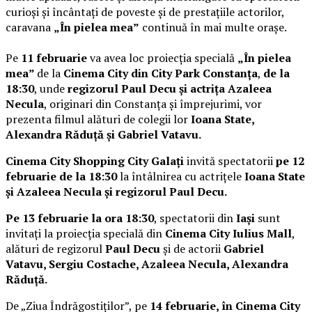
curioși și încântați de poveste și de prestațiile actorilor,
caravana
„În pielea mea”
continuă în mai multe orașe.
Pe
11 februarie
va avea loc proiecția specială
„În pielea
mea”
de la
Cinema City din City Park Constanța
,
de la
18:30
, unde
regizorul Paul Decu și actrița Azaleea
Necula
, originari din Constanța și împrejurimi, vor
prezenta filmul alături de colegii lor
Ioana State,
Alexandra Răduță și Gabriel Vatavu.
Cinema City Shopping City Galați
invită spectatorii
pe 12
februarie de la 18:30
la întâlnirea cu actrițele
Ioana State
și Azaleea Necula și regizorul Paul Decu.
Pe 13 februarie la ora 18:30
, spectatorii din
Iași
sunt
invitați la proiecția specială din
Cinema City Iulius Mall
,
alături de regizorul
Paul Decu
și de actorii
Gabriel
Vatavu, Sergiu Costache, Azaleea Necula, Alexandra
Răduță.
De „Ziua Îndrăgostiților”, pe
14 februarie, în Cinema City