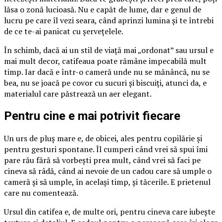
lăsa o zonă lucioasă. Nu e capăt de lume, dar e genul de
lucru pe care îl vezi seara, când aprinzi lumina și te întrebi
de ce te-ai panicat cu șervețelele.
În schimb, dacă ai un stil de viață mai „ordonat” sau ursul e
mai mult decor, catifeaua poate rămâne impecabilă mult
timp. Iar dacă e într-o cameră unde nu se mănâncă, nu se
bea, nu se joacă pe covor cu sucuri și biscuiți, atunci da, e
materialul care păstrează un aer elegant.
Pentru cine e mai potrivit fiecare
Un urs de pluș mare e, de obicei, ales pentru copilărie și
pentru gesturi spontane. Îl cumperi când vrei să spui îmi
pare rău fără să vorbești prea mult, când vrei să faci pe
cineva să râdă, când ai nevoie de un cadou care să umple o
cameră și să umple, în același timp, și tăcerile. E prietenul
care nu comentează.
Ursul din catifea e, de multe ori, pentru cineva care iubește