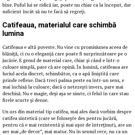
bine. Puful lui se ridică iar, poate nu chiar ca la început, dar
suficient încât să nu te facă să regreți.
Catifeaua, materialul care schimbă
lumina
Catifeaua e altă poveste. Nu vine cu promisiunea aceea de
blăniță, ci cu o eleganță care poate fi surprinzătoare pe o
jucărie. E genul de material care, chiar și când e într-o
culoare simplă, pare că are opinii. În lumină, catifeaua are
luciul acela discret, schimbător, ca o apă liniștită care
prinde reflexe. Dacă treci palma peste ea într-un sens, e
mai închisă la culoare; dacă o netezești invers, pare mai
deschisă. Nu e magie, deși așa se simte, ci felul în care stau
firele scurte și dense.
Un urs din material tip catifea, mai ales dacă vorbim despre
catifea sintetică (care se folosește des pentru jucării,
pentru că e mai rezistentă și mai ușor de întreținut), are un
aer mai „de decor”, mai matur. Nu în sensul rece, nu ca un