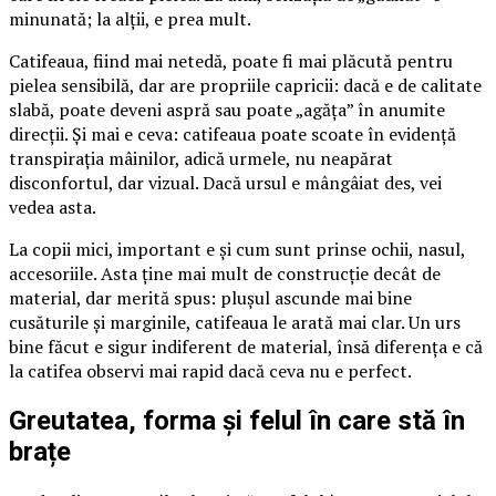
minunată; la alții, e prea mult.
Catifeaua, fiind mai netedă, poate fi mai plăcută pentru
pielea sensibilă, dar are propriile capricii: dacă e de calitate
slabă, poate deveni aspră sau poate „agăța” în anumite
direcții. Și mai e ceva: catifeaua poate scoate în evidență
transpirația mâinilor, adică urmele, nu neapărat
disconfortul, dar vizual. Dacă ursul e mângâiat des, vei
vedea asta.
La copii mici, important e și cum sunt prinse ochii, nasul,
accesoriile. Asta ține mai mult de construcție decât de
material, dar merită spus: plușul ascunde mai bine
cusăturile și marginile, catifeaua le arată mai clar. Un urs
bine făcut e sigur indiferent de material, însă diferența e că
la catifea observi mai rapid dacă ceva nu e perfect.
Greutatea, forma și felul în care stă în
brațe