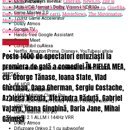
ROMANIA
Parteneri media
:
CineFan
,
News.ro
,
Zile și
Motion Clarity
Nopți
,
Cinemap
,
Revista FILM
,
Playtech
,
Happ.ro
,
Cinefilia
,
Multi HDR format I Dolby Vision I HDR10+
Game Master 2.0
Daily Magazine
,
Filme-carti
,
MovieNews
,
The Movienator
,
120Hz Game Accelerator
Munteanu
.
Dolby Atmos
Google TV
Continue Reading
Hands-free Google Assistant
Google Meet
Eveniment
Compatibil cuAlexa
Netflix, Amazon Prime, Disney+, YouTubeși altele
Peste 1400 de spectatori entuziaști la
Design fără margini
premiera de gală a comediei ÎN PIELEA MEA,
Cele mai importante caracteristici ale seriei TCL
98P745:
cu: George Tănase, Ioana State, Vlad
4K HDR
Gherman, Oana Gherman, Sergiu Costache,
Wide Color Gamut
144Hz Motion Clarity Pro
Azaleea Necula, Alexandra Răduță, Gabriel
Multi HDR format I Dolby Vision I Dolby Vision IQ I
Vatavu, Ioana Ginghină, Daria Jane, Mihai
HDR10+
Game Master Pro 2.0
Găinușă
HDMI 2.1 ALLM I 144Hz VRR
Dolby Atmos
Difuzoare Onkyo 2.1 cu subwoofer