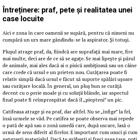
Întreținere: praf, pete și realitatea unei
case locuite
Aici e zona în care oamenii se supără, pentru că nimeni nu
cumpără un urs mare gândindu-se la aspirator. Și totuși.
Plușul atrage praf, da, fiindcă are suprafață mai mare, fire
mai multe, deci are de ce să se agațe. Se mai lipește și părul
de animale, mai ales dacă ai o pisică ambițioasă sau un câine
care crede că ursul e un prieten nou. Curățarea poate fi
relativ simplă dacă ursul e făcut să suporte spălări ușoare
sau curățare locală. În general, un pluș bun se curăță
decent cu o perie moale și cu soluții blânde, iar aspectul
final poate fi reîmprospătat dacă îl „piepteni” un pic.
Catifeaua atrage și ea praf, dar altfel. Nu se „înfige” la fel,
însă urmele se văd. Pe catifea se poate observa mai repede
o pată de apă sau o zonă umedă care, după uscare, lasă o
urmă de sens diferit al firelor. E important cum usuci și cum
netezești materialul. Dacă te grăbești și freci prea tare, poți