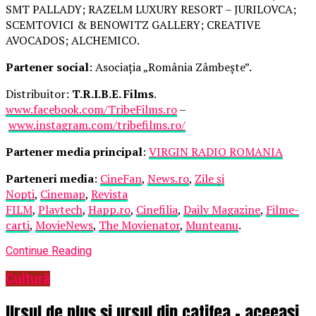
SMT PALLADY; RAZELM LUXURY RESORT – JURILOVCA;
SCEMTOVICI & BENOWITZ GALLERY; CREATIVE
AVOCADOS; ALCHEMICO.
Partener social
: Asociația „România Zâmbește”.
Distribuitor:
T.R.I.B.E. Films
.
www.facebook.com/TribeFilms.ro
–
www.instagram.com/tribefilms.ro/
Partener media principal
:
VIRGIN RADIO ROMANIA
Parteneri media
:
CineFan
,
News.ro
,
Zile și
Nopți
,
Cinemap
,
Revista
FILM
,
Playtech
,
Happ.ro
,
Cinefilia
,
Daily Magazine
,
Filme-
carti
,
MovieNews
,
The Movienator
,
Munteanu
.
Continue Reading
Cultură
Ursul de pluș și ursul din catifea – aceeași