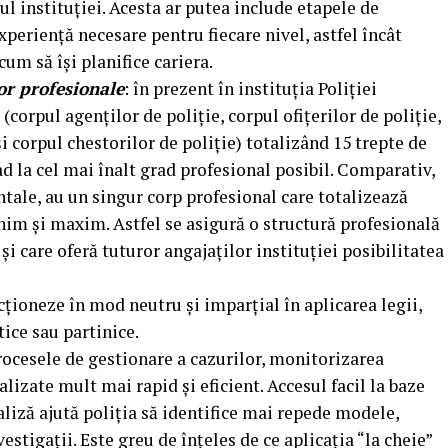
ul instituției. Acesta ar putea include etapele de
xperiență necesare pentru fiecare nivel, astfel încât
 cum să își planifice cariera.
or profesionale
: în prezent în instituția Poliției
corpul agenților de poliție, corpul ofițerilor de poliție,
și corpul chestorilor de poliție) totalizând 15 trepte de
d la cel mai înalt grad profesional posibil. Comparativ,
entale, au un singur corp profesional care totalizează
inim și maxim. Astfel se asigură o structură profesională
și care oferă tuturor angajaților instituției posibilitatea
acționeze în mod neutru și imparțial în aplicarea legii,
tice sau partinice.
procesele de gestionare a cazurilor, monitorizarea
ealizate mult mai rapid și eficient. Accesul facil la baze
aliză ajută poliția să identifice mai repede modele,
estigații. Este greu de înțeles de ce aplicația “la cheie”