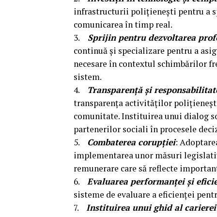
infrastructurii polițienești pentru a s
comunicarea în timp real.
3.
Sprijin pentru dezvoltarea prof
continuă și specializare pentru a asig
necesare în contextul schimbărilor fr
sistem.
4.
Transparență și responsabilitat
transparența activităților polițieneșt
comunitate. Instituirea unui dialog so
partenerilor sociali în procesele deci
5.
Combaterea corupției
: Adoptare
implementarea unor măsuri legislativ
remunerare care să reflecte importanț
6.
Evaluarea performanței și efici
sisteme de evaluare a eficienței pentr
7.
Instituirea unui ghid al carierei