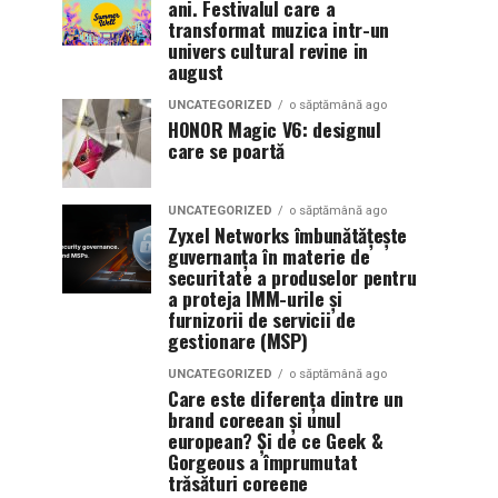
ani. Festivalul care a
transformat muzica intr-un
univers cultural revine in
august
UNCATEGORIZED
o săptămână ago
HONOR Magic V6: designul
care se poartă
UNCATEGORIZED
o săptămână ago
Zyxel Networks îmbunătățește
guvernanța în materie de
securitate a produselor pentru
a proteja IMM-urile și
furnizorii de servicii de
gestionare (MSP)
UNCATEGORIZED
o săptămână ago
Care este diferența dintre un
brand coreean și unul
european? Și de ce Geek &
Gorgeous a împrumutat
trăsături coreene