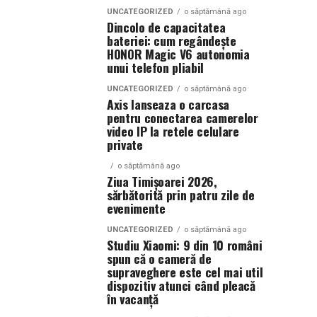
UNCATEGORIZED
o săptămână ago
Dincolo de capacitatea
bateriei: cum regândește
HONOR Magic V6 autonomia
unui telefon pliabil
UNCATEGORIZED
o săptămână ago
Axis lanseaza o carcasa
pentru conectarea camerelor
video IP la retele celulare
private
o săptămână ago
Ziua Timișoarei 2026,
sărbătorită prin patru zile de
evenimente
UNCATEGORIZED
o săptămână ago
Studiu Xiaomi: 9 din 10 români
spun că o cameră de
supraveghere este cel mai util
dispozitiv atunci când pleacă
în vacanță