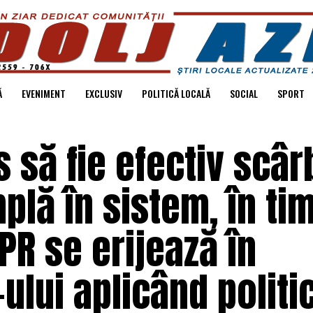
Ă
EVENIMENT
EXCLUSIV
POLITICĂ LOCALĂ
SOCIAL
SPORT
s să fie efectiv scâr
plă în sistem, în ti
PR se erijează în
ului aplicând politi