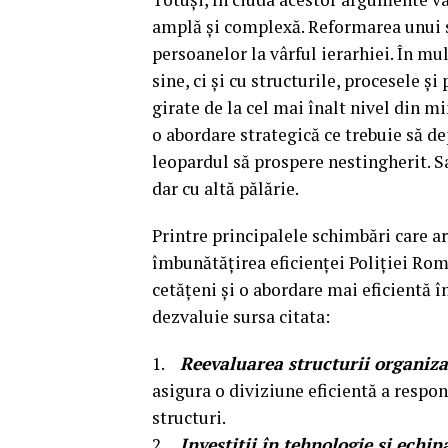
amplă și complexă. Reformarea unui s
persoanelor la vârful ierarhiei. În mu
sine, ci și cu structurile, procesele și
girate de la cel mai înalt nivel din m
o abordare strategică ce trebuie să d
leopardul să prospere nestingherit. S
dar cu altă pălărie.
Printre principalele schimbări care a
îmbunătățirea eficienței Poliției Rom
cetățeni și o abordare mai eficientă 
dezvaluie sursa citata:
1.
Reevaluarea structurii organiza
asigura o diviziune eficientă a respon
structuri.
2.
Investiții în tehnologie și echi