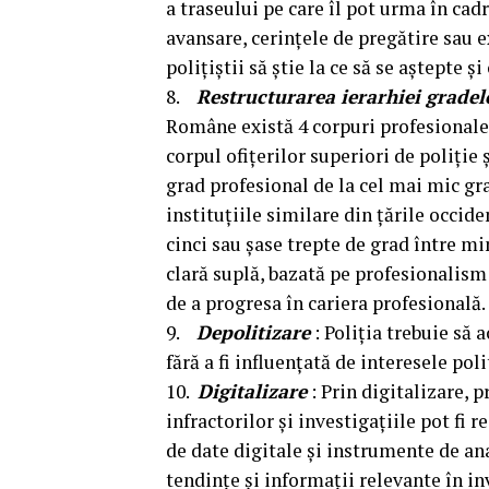
a traseului pe care îl pot urma în cadr
avansare, cerințele de pregătire sau e
polițiștii să știe la ce să se aștepte și
8.
Restructurarea ierarhiei gradel
Române există 4 corpuri profesionale (
corpul ofițerilor superiori de poliție 
grad profesional de la cel mai mic gra
instituțiile similare din țările occid
cinci sau șase trepte de grad între m
clară suplă, bazată pe profesionalism 
de a progresa în cariera profesională.
9.
Depolitizare
: Poliția trebuie să 
fără a fi influențată de interesele poli
10.
Digitalizare
: Prin digitalizare, 
infractorilor și investigațiile pot fi r
de date digitale și instrumente de an
tendințe și informații relevante în inv