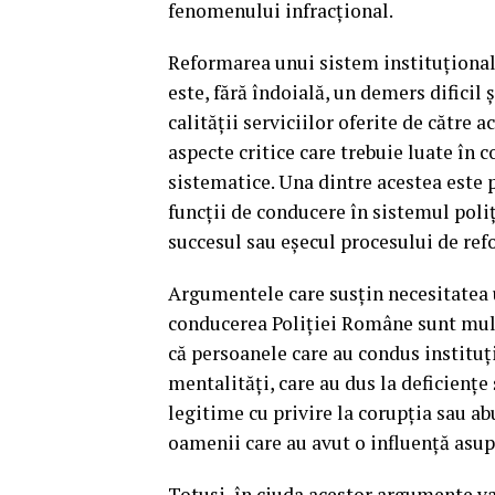
fenomenului infracțional.
Reformarea unui sistem instituțional
este, fără îndoială, un demers difici
calității serviciilor oferite de către a
aspecte critice care trebuie luate în 
sistematice. Una dintre acestea este 
funcții de conducere în sistemul poli
succesul sau eșecul procesului de ref
Argumentele care susțin necesitatea 
conducerea Poliției Române sunt mult
că persoanele care au condus instituția
mentalități, care au dus la deficiențe
legitime cu privire la corupția sau ab
oamenii care au avut o influență asup
Totuși, în ciuda acestor argumente v