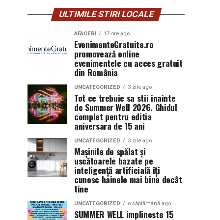
ULTIMILE STIRI LOCALE
AFACERI
17 ore ago
EvenimenteGratuite.ro
promovează online
evenimentele cu acces gratuit
din România
UNCATEGORIZED
3 zile ago
Tot ce trebuie sa stii inainte
de Summer Well 2026. Ghidul
complet pentru editia
aniversara de 15 ani
UNCATEGORIZED
3 zile ago
Mașinile de spălat și
uscătoarele bazate pe
inteligență artificială îți
cunosc hainele mai bine decât
tine
UNCATEGORIZED
o săptămână ago
SUMMER WELL implineste 15