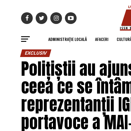
ADMINISTRAȚIE LOCALĂ
AFACERI
CULTUR
EXCLUSIV
Polițiștii au ajun
ceea ce se întâm
reprezentanții IG
portavoce a MAI-