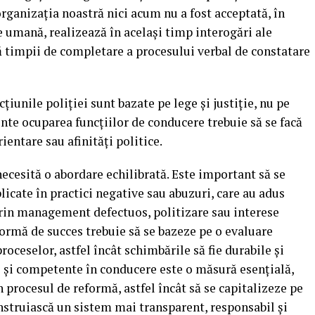
rganizația noastră nici acum nu a fost acceptată, în
e umană, realizează în același timp interogări ale
ă timpii de completare a procesului verbal de constatare
țiunile poliției sunt bazate pe lege și justiție, nu pe
ente ocuparea funcțiilor de conducere trebuie să se facă
ientare sau afinități politice.
necesită o abordare echilibrată. Este important să se
licate în practici negative sau abuzuri, care au adus
i prin management defectuos, politizare sau interese
formă de succes trebuie să se bazeze pe o evaluare
proceselor, astfel încât schimbările să fie durabile și
i și competente în conducere este o măsură esențială,
n procesul de reformă, astfel încât să se capitalizeze pe
construiască un sistem mai transparent, responsabil și