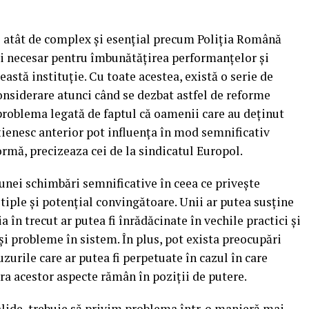
 atât de complex și esențial precum Poliția Română
l și necesar pentru îmbunătățirea performanțelor și
ceastă instituție. Cu toate acestea, există o serie de
considerare atunci când se dezbat astfel de reforme
problema legată de faptul că oamenii care au deținut
țienesc anterior pot influența în mod semnificativ
ormă, precizeaza cei de la sindicatul Europol.
unei schimbări semnificative în ceea ce privește
iple și potențial convingătoare. Unii ar putea susține
 în trecut ar putea fi înrădăcinate în vechile practici și
 și probleme în sistem. În plus, pot exista preocupări
uzurile care ar putea fi perpetuate în cazul în care
ra acestor aspecte rămân în poziții de putere.
alide, trebuie să privim problema într-o manieră mai