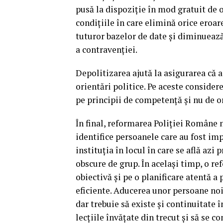
pusă la dispoziție în mod gratuit de o
condițiile în care elimină orice eroar
tuturor bazelor de date și diminueaz
a contravenției.
Depolitizarea ajută la asigurarea că ac
orientări politice. Pe aceste consider
pe principii de competență și nu de or
În final, reformarea Poliției Române 
identifice persoanele care au fost imp
instituția în locul în care se află az
obscure de grup. În același timp, o re
obiectivă și pe o planificare atentă a 
eficiente. Aducerea unor persoane no
dar trebuie să existe și continuitate î
lecțiile învățate din trecut și să se 