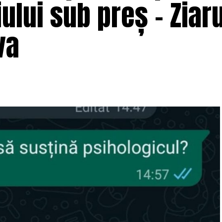
ului sub preș – Ziaru
va