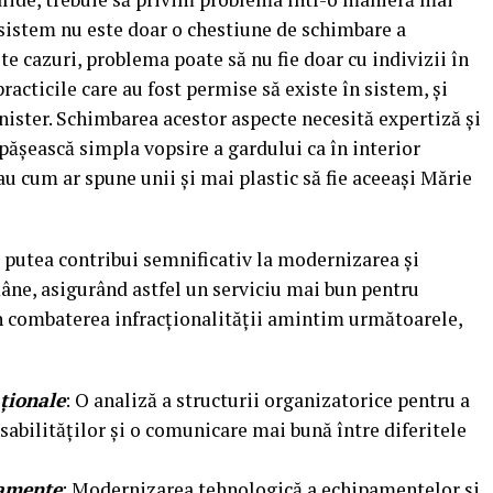
istem nu este doar o chestiune de schimbare a
lte cazuri, problema poate să nu fie doar cu indivizii în
 practicile care au fost permise să existe în sistem, și
inister. Schimbarea acestor aspecte necesită expertiză și
epășească simpla vopsire a gardului ca în interior
au cum ar spune unii și mai plastic să fie aceeași Mărie
r putea contribui semnificativ la modernizarea și
âne, asigurând astfel un serviciu mai bun pentru
în combaterea infracționalității amintim următoarele,
ționale
: O analiză a structurii organizatorice pentru a
sabilităților și o comunicare mai bună între diferitele
pamente
: Modernizarea tehnologică a echipamentelor și