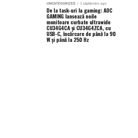
UNCATEGORIZED
2 săptămâni ago
De la task-uri la gaming: AOC
GAMING lansează noile
monitoare curbate ultrawide
CU34G4CA și CU34G4ZCA, cu
USB-C, încărcare de până la 90
W și până la 250 Hz