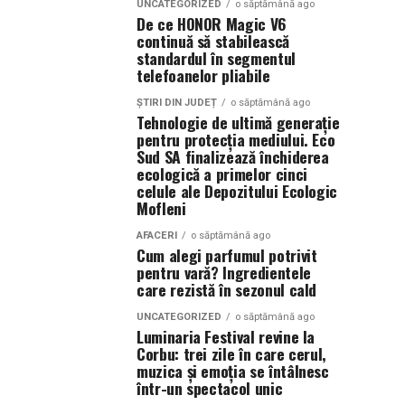
UNCATEGORIZED
o săptămână ago
De ce HONOR Magic V6
continuă să stabilească
standardul în segmentul
telefoanelor pliabile
ȘTIRI DIN JUDEȚ
o săptămână ago
Tehnologie de ultimă generație
pentru protecția mediului. Eco
Sud SA finalizează închiderea
ecologică a primelor cinci
celule ale Depozitului Ecologic
Mofleni
AFACERI
o săptămână ago
Cum alegi parfumul potrivit
pentru vară? Ingredientele
care rezistă în sezonul cald
UNCATEGORIZED
o săptămână ago
Luminaria Festival revine la
Corbu: trei zile în care cerul,
muzica și emoția se întâlnesc
într-un spectacol unic