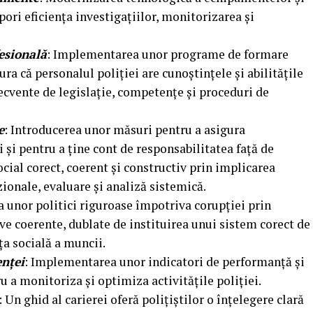
pori eficiența investigațiilor, monitorizarea și
esională
: Implementarea unor programe de formare
ura că personalul poliției are cunoștințele și abilitățile
ecvente de legislație, competențe și proceduri de
e
: Introducerea unor măsuri pentru a asigura
i și pentru a ține cont de responsabilitatea față de
cial corect, coerent și constructiv prin implicarea
zionale, evaluare și analiză sistemică.
a unor politici riguroase împotriva corupției prin
e coerente, dublate de instituirea unui sistem corect de
a socială a muncii.
enței
: Implementarea unor indicatori de performanță și
u a monitoriza și optimiza activitățile poliției.
: Un ghid al carierei oferă polițiștilor o înțelegere clară