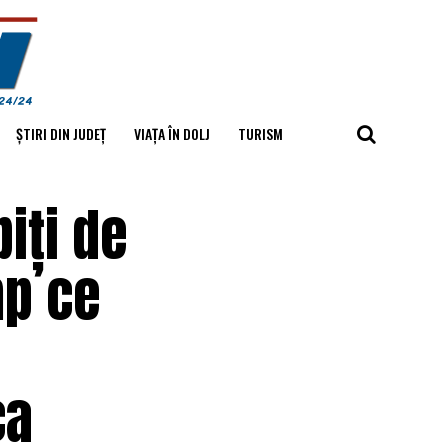
ȘTIRI DIN JUDEȚ
VIAȚA ÎN DOLJ
TURISM
biți de
mp ce
ca