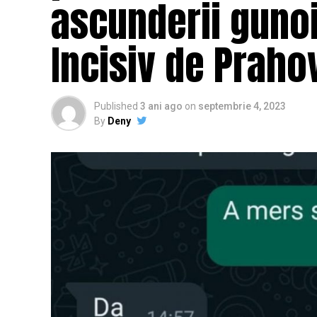
ascunderii gunoi
Incisiv de Praho
Published
3 ani ago
on
septembrie 4, 2023
By
Deny