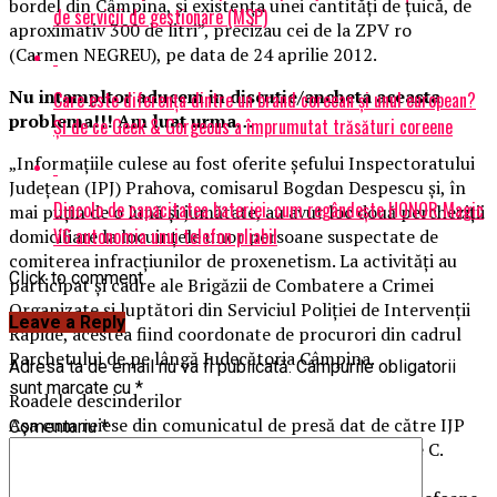
bordel din Câmpina, şi existenţa unei cantităţi de ţuică, de
de servicii de gestionare (MSP)
aproximativ 300 de litri”, precizau cei de la ZPV ro
(Carmen NEGREU), pe data de 24 aprilie 2012.
Nu intampltor aducem in discutie/ancheta aceasta
Care este diferența dintre un brand coreean și unul european?
problema!!! Am luat urma…
Și de ce Geek & Gorgeous a împrumutat trăsături coreene
„Informațiile culese au fost oferite şefului Inspectoratului
Judeţean (IPJ) Prahova, comisarul Bogdan Despescu și, în
Dincolo de capacitatea bateriei: cum regândește HONOR Magic
mai puţin de o lună şi jumătate, au avut loc două percheziţii
V6 autonomia unui telefon pliabil
domiciliare la locuinţele unor persoane suspectate de
comiterea infracţiunilor de proxenetism. La activităţi au
Click to comment
participat și cadre ale Brigăzii de Combatere a Crimei
Organizate şi luptători din Serviciul Poliției de Intervenţii
Leave a Reply
Rapide, acestea fiind coordonate de procurori din cadrul
Parchetului de pe lângă Judecătoria Câmpina.
Adresa ta de email nu va fi publicată.
Câmpurile obligatorii
sunt marcate cu
*
Roadele descinderilor
Aşa cum reiese din comunicatul de presă dat de către IJP
Comentariu
*
Prahova „la domiciliul lui N. Georgeta, au fost găsite C.
Daniela de 39 ani şi D. Maria de 44 ani, iar în urma