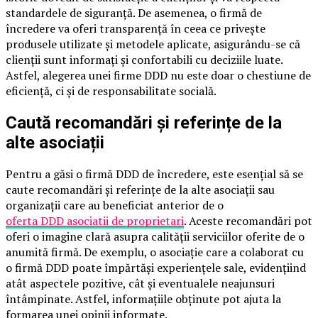
standardele de siguranță. De asemenea, o firmă de
încredere va oferi transparență în ceea ce privește
produsele utilizate și metodele aplicate, asigurându-se că
clienții sunt informați și confortabili cu deciziile luate.
Astfel, alegerea unei firme DDD nu este doar o chestiune de
eficiență, ci și de responsabilitate socială.
Caută recomandări și referințe de la
alte asociații
Pentru a găsi o firmă DDD de încredere, este esențial să se
caute recomandări și referințe de la alte asociații sau
organizații care au beneficiat anterior de o
oferta DDD asociatii de proprietari
. Aceste recomandări pot
oferi o imagine clară asupra calității serviciilor oferite de o
anumită firmă. De exemplu, o asociație care a colaborat cu
o firmă DDD poate împărtăși experiențele sale, evidențiind
atât aspectele pozitive, cât și eventualele neajunsuri
întâmpinate. Astfel, informațiile obținute pot ajuta la
formarea unei opinii informate.