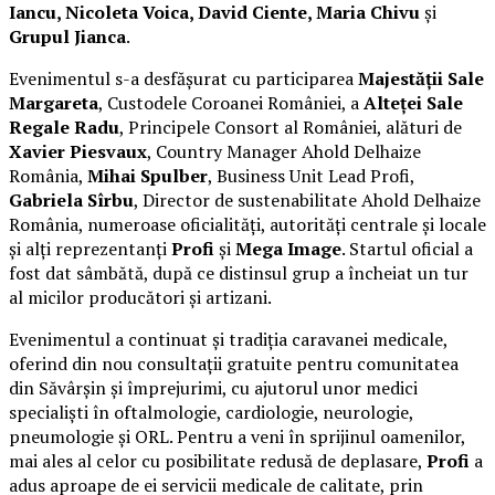
Iancu, Nicoleta Voica, David Ciente, Maria Chivu
și
Grupul Jianca
.
Evenimentul s-a desfășurat cu participarea
Majestății Sale
Margareta
, Custodele Coroanei României, a
Alteței Sale
Regale Radu
, Principele Consort al României, alături de
Xavier Piesvaux
, Country Manager Ahold Delhaize
România,
Mihai Spulber
, Business Unit Lead Profi,
Gabriela Sîrbu
, Director de sustenabilitate Ahold Delhaize
România, numeroase oficialități, autorități centrale și locale
și alți reprezentanți
Profi
și
Mega Image
. Startul oficial a
fost dat sâmbătă, după ce distinsul grup a încheiat un tur
al micilor producători și artizani.
Evenimentul a continuat și tradiția caravanei medicale,
oferind din nou consultații gratuite pentru comunitatea
din Săvârșin și împrejurimi, cu ajutorul unor medici
specialiști în oftalmologie, cardiologie, neurologie,
pneumologie și ORL. Pentru a veni în sprijinul oamenilor,
mai ales al celor cu posibilitate redusă de deplasare,
Profi
a
adus aproape de ei servicii medicale de calitate, prin