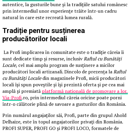
autentice, la gusturile bune și la tradițiile satului românesc
prin intermediul unor experiențe trăite într-un cadru
natural în care este recreată lumea rurală.
Tradiție pentru susținerea
producătorilor locali
La Profi implicarea în comunitate este o tradiție căreia îi
sunt dedicate timp și resurse, inclusiv
Raftul cu Bunătăți
Locale
, cel mai amplu program de susținere a micilor
producători locali artizanali. Dincolo de prezența la
Raftul
cu Bunătăți Locale
din magazinele Profi, micii producători
locali își spun poveștile și își prezintă oferta și pe cea mai
amplă și premiată
platformă națională de promovare a lor,
Via-Profi
.ro, prin intermediul căreia oricine poate porni
într-o călătorie plină de savoare a gusturilor din România.
Prin numărul angajaților săi, Profi, parte din grupul Ahold
Delhaize, este în topul angajatorilor privați din România.
PROFI SUPER, PROFI GO și PROFI LOCO, formatele de