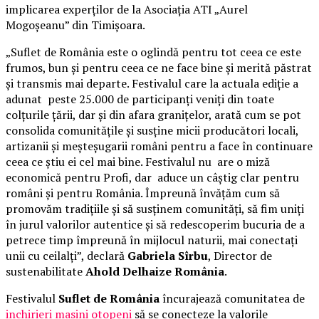
implicarea experților de la Asociația ATI „Aurel
Mogoșeanu” din Timișoara.
„Suflet de România este o oglindă pentru tot ceea ce este
frumos, bun și pentru ceea ce ne face bine și merită păstrat
și transmis mai departe. Festivalul care la actuala ediție a
adunat peste 25.000 de participanți veniți din toate
colțurile țării, dar și din afara granițelor, arată cum se pot
consolida comunitățile și susține micii producători locali,
artizanii și meșteșugarii români pentru a face în continuare
ceea ce știu ei cel mai bine. Festivalul nu are o miză
economică pentru Profi, dar aduce un câștig clar pentru
români și pentru România. Împreună învățăm cum să
promovăm tradițiile și să susținem comunități, să fim uniți
în jurul valorilor autentice și să redescoperim bucuria de a
petrece timp împreună în mijlocul naturii, mai conectați
unii cu ceilalți”, declară
Gabriela Sîrbu
, Director de
sustenabilitate
Ahold Delhaize România
.
Festivalul
Suflet de România
încurajează comunitatea de
inchirieri masini otopeni
să se conecteze la valorile