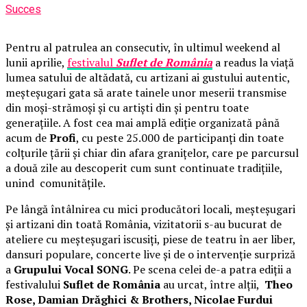
Succes
Pentru al patrulea an consecutiv, în ultimul weekend al
lunii aprilie,
festivalul
Suflet de România
a readus la viață
lumea satului de altădată, cu artizani ai gustului autentic,
meșteșugari gata să arate tainele unor meserii transmise
din moși-strămoși și cu artiști din și pentru toate
generațiile. A fost cea mai amplă ediție organizată până
acum de
Profi
, cu peste 25.000 de participanți din toate
colțurile țării și chiar din afara granițelor, care pe parcursul
a două zile au descoperit cum sunt continuate tradițiile,
unind comunitățile.
Pe lângă întâlnirea cu mici producători locali, meșteșugari
și artizani din toată România, vizitatorii s-au bucurat de
ateliere cu meșteșugari iscusiți, piese de teatru în aer liber,
dansuri populare, concerte live și de o intervenție surpriză
a
Grupului Vocal SONG
. Pe scena celei de-a patra ediții a
festivalului
Suflet de România
au urcat, între alții,
Theo
Rose, Damian Drăghici & Brothers, Nicolae Furdui