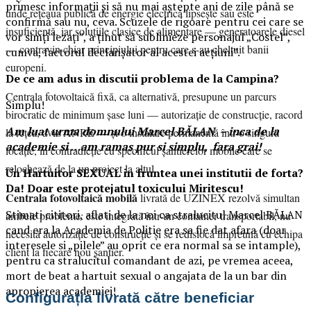
primesc informaţii şi să nu mai aştepte ani de zile până se
unde rețeaua publică de energie electrică lipsește sau este
confirmă sau nu, ceva. Scuzele de rigoare pentru cei care se
insuficientă, iar soluțiile clasice de alimentare — generatoarele diesel
vor simţi lezaţi”, a ţinut să sublinieze personajul „Costel”,
— contravin chiar principiului pentru care s-au cheltuit banii
cumva, factorul declanşator al acestei acţiuni”.
europeni.
De ce am adus in discutii problema de la Campina?
Centrala fotovoltaică fixă, ca alternativă, presupune un parcurs
Simplu!
birocratic de minimum șase luni — autorizație de construcție, racord
Am luat urma domnului Marcel BĂLAN – inca de la
la rețea, aviz ANRE — și o instalare permanentă într-o singură
academie si …am ramas pur si simplu, fara grai!
locație, în contradicție cu specificul șantierelor mobile care se
relochează de la un proiect la altul.
Un Hartuitor SEXUAL in fruntea unei institutii de forta?
Da! Doar este protejatul toxicului Miritescu!
Centrala fotovoltaică mobilă
livrată de UZINEX rezolvă simultan
Stimati cititori, aflati de la noi ca stralucitul Marcel BĂLAN
ambele probleme: este integrată într-un container transportabil, nu
cand era la Academia de Politie era sa fie dat afara (doar
necesită autorizație de construcție și se redislocă împreună cu echipa
interesele si „pilele” au oprit ce era normal sa se intample),
client la fiecare nou șantier.
pentru ca stralucitul comandant de azi, pe vremea aceea,
mort de beat a hartuit sexual o angajata de la un bar din
apropierea academiei!
Configurația livrată către beneficiar