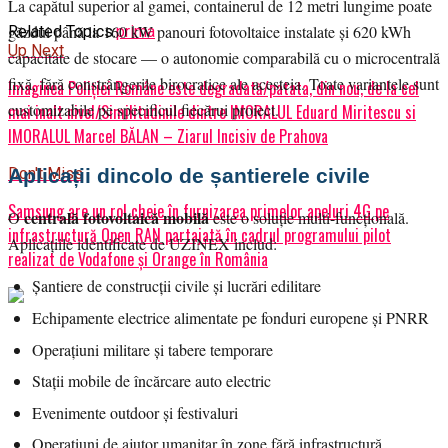
La capătul superior al gamei, containerul de 12 metri lungime poate
găzdui până la 160 kW panouri fotovoltaice instalate și 620 kWh
Related Topics:
prima
Up Next
capacitate de stocare — o autonomie comparabilă cu o microcentrală
fixă, fără constrângerile birocratice ale acesteia. Toate variantele sunt
Imaginea Poliției Române este degradată/patata, din nou, de la cel
customizabile pe specificul fiecărui proiect.
mai inalt nivel/Similitudinile dintre IMORALUL Eduard Miritescu si
IMORALUL Marcel BĂLAN – Ziarul Incisiv de Prahova
Aplicații dincolo de șantierele civile
Don't Miss
Samsung are un rol cheie în furnizarea primelor apeluri 4G pe
centrală fotovoltaică mobilă
O
este o soluție multi-funcțională.
infrastructură Open RAN partajată în cadrul programului pilot
Aplicațiile identificate de UZINEX includ:
realizat de Vodafone și Orange în România
Șantiere de construcții civile și lucrări edilitare
Echipamente electrice alimentate pe fonduri europene și PNRR
Operațiuni militare și tabere temporare
Stații mobile de încărcare auto electric
Evenimente outdoor și festivaluri
Operațiuni de ajutor umanitar în zone fără infrastructură