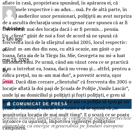
aflate în casă, proprietara spunând, în apărarea ei, că
persoanele respective i-au adus… ouă. Pe de altă parte, în
timpul audierilor unor pensionari, poliţiştii au avut surpriza
de a asculta declaraţia unui octogenar care spunea că ar fi
Published
frecventat mai des locaţia dacă i-ar fi permis… pensia.
Un „client” găsit de noi a fost de acord să ne spună că
2 luni ago
frecventa încă de la sfârşitul anului 2005, locul respectiv:
„Când m-am dus din nou, cu altă ocazie, am găsit-o pe
on
Ioana, fata aia de la Târgu Jiu. Mie, Georgeta nu mi-a luat
mai 25, 2026
niciodată bani. Pe urmă, când am văzut ceea ce se practică
şi m-a întrebat ea, Ioana, dacă nu vreau şi… altfel, pentru a
By
ridica preţul, nu m-am mai dus”, a povestit acesta, uşor
Deny
jenat. Dacă dăm crezare „clientului” că frecventa din 2005 o
locaţie aflată la doi paşi de Şcoala de Poliţie „Vasile Lascăr”,
unde îşi au domiciliul şi poliţişti şi foşti poliţişti, e greu să
nu te întrebi de ce a durat șapte ani ca poliţia să spargă un
📰 COMUNICAT DE PRESĂ
„cuib de nebunii”, oricât s-ar insista să se spună că „se
monitoriza locaţia de mai mult timp”. E o scuză ce se poate
Soluția elimină autorizația de construcție pentru proiectele
întoarce cu uşurinţă, împotriva vigilenţei poliţiştilor
alimentate cu energie regenerabilă pe fonduri europene
câmpineni.