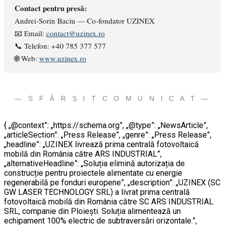
Contact pentru presă:
Andrei-Sorin Baciu — Co-fondator UZINEX
📧 Email:
contact@uzinex.ro
📞 Telefon: +40 785 377 577
🌐 Web:
www.uzinex.ro
— S F Â R Ș I T C O M U N I C A T —
{ „@context”: „https://schema.org”, „@type”: „NewsArticle”,
„articleSection”: „Press Release”, „genre”: „Press Release”,
„headline”: „UZINEX livrează prima centrală fotovoltaică
mobilă din România către ARS INDUSTRIAL”,
„alternativeHeadline”: „Soluția elimină autorizația de
construcție pentru proiectele alimentate cu energie
regenerabilă pe fonduri europene”, „description”: „UZINEX (SC
GW LASER TECHNOLOGY SRL) a livrat prima centrală
fotovoltaică mobilă din România către SC ARS INDUSTRIAL
SRL, companie din Ploiești. Soluția alimentează un
echipament 100% electric de subtraversări orizontale.”,