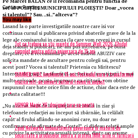
Pe Marcel BĂLAN ce il recomanda pentru functia de
sef al POLIŢIEI MUNICIPIULUI PLOIEŞTI? Doar „vocea
Continue Reading
si talentul”? Sau. ..si..”altceva”?
You may like
Lasand la o parte investigatiile noastre care isi vor
continua cursul si publicarea privind abaterile grave de la la
lege ale comisarului in cauza (la care vom reveni in cursul
Tot ce trebuie sa stii inainte de Summer Well 2026. Ghidul
deja stabilit si publicat), ne-am pus intrebarea, pe buna
complet pentru editia aniversara de 15 ani
dreptate, ce il recomanda pe acest individ ABUZIV care
solicita mandate de ascultare pentru colegii sai, pentru
acest post? Vocea si talentul? Prietenia cu Miritescu?
Interese de grup? La sfarsitul acestei noi investigatii in mai
SUMMER WELL implineste 15 ani. Festivalul care a transformat
multe episoade, poate, impreuna cu cititorii, vom obtine
muzica intr-un univers cultural revine in august
raspunsul care bate orice film de actiune, chiar daca este de
proasta calitatae!!!
HONOR Magic V6: designul care se poartă
„Nu a durat mult de la apariţia articolului în ziar şi
telefoanele redacţiei au început să zbârnâie, la celălalt
capăt al firului aflându-se anonimi care, nu doar ne
confirmau cele afirmate de „Costel”, ci dădeau relaţii ample
Zyxel Networks îmbunătățește guvernanța în materie de
cu privire la activitatea sexuală intensă, dintr-un anume
securitate a produselor pentru a proteja IMM-urile și furnizorii