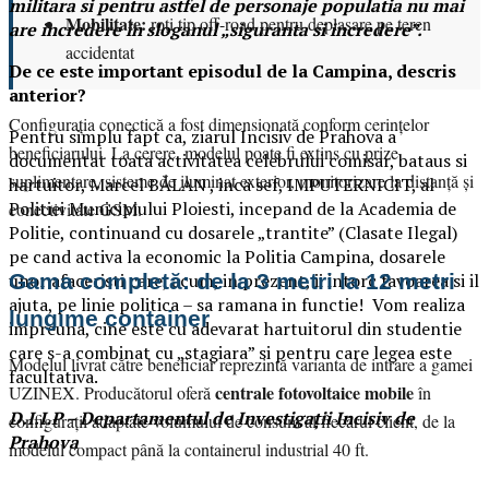
militara si pentru astfel de personaje populatia nu mai
Mobilitate:
roți tip off-road pentru deplasare pe teren
are incredere in sloganul „siguranta si incredere”.
accidentat
De ce este important episodul de la Campina, descris
anterior?
Configurația conectică a fost dimensionată conform cerințelor
Pentru simplu fapt ca, ziarul Incisiv de Prahova a
beneficiarului. La cerere, modelul poate fi extins cu prize
documentat toata activitatea celebrului comisar, bataus si
suplimentare, sisteme de iluminat exterior, monitorizare la distanță și
hartuitor, Marcel BĂLAN , inca sef, IMPUTERNICIT, al
Politiei Municipiului Ploiesti, incepand de la Academia de
conectivitate GSM.
Politie, continuand cu dosarele „trantite” (Clasate Ilegal)
pe cand activa la economic la Politia Campina, dosarele
Gama completă: de la 3 metri la 12 metri
unor afaceristi care, acum, in prezent, ii intorc favoarea si il
ajuta, pe linie politica – sa ramana in functie! Vom realiza
lungime container
impreuna, cine este cu adevarat hartuitorul din studentie
care s-a combinat cu „stagiara” si pentru care legea este
Modelul livrat către beneficiar reprezintă varianta de intrare a gamei
facultativa.
centrale fotovoltaice mobile
UZINEX. Producătorul oferă
în
D.I.I.P – Departamentul de Investigații Incisiv de
configurații adaptate volumului de consum al fiecărui client, de la
Prahova
modelul compact până la containerul industrial 40 ft.