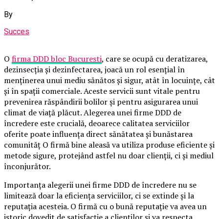
By
Succes
O
firma DDD bloc Bucuresti
, care se ocupă cu deratizarea,
dezinsecția și dezinfectarea, joacă un rol esențial în
menținerea unui mediu sănătos și sigur, atât în locuințe, cât
și în spații comerciale. Aceste servicii sunt vitale pentru
prevenirea răspândirii bolilor și pentru asigurarea unui
climat de viață plăcut. Alegerea unei firme DDD de
încredere este crucială, deoarece calitatea serviciilor
oferite poate influența direct sănătatea și bunăstarea
comunităț O firmă bine aleasă va utiliza produse eficiente și
metode sigure, protejând astfel nu doar clienții, ci și mediul
înconjurător.
Importanța alegerii unei firme DDD de încredere nu se
limitează doar la eficiența serviciilor, ci se extinde și la
reputația acesteia. O firmă cu o bună reputație va avea un
istoric dovedit de satisfacție a clienților și va respecta