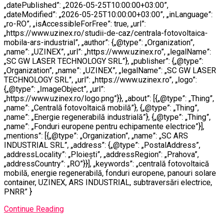
„datePublished”: „2026-05-25T10:00:00+03:00”,
„dateModified”: „2026-05-25T10:00:00+03:00”, „inLanguage”:
„ro-RO”, „isAccessibleForFree”: true, „url”:
„https://www.uzinex.ro/studii-de-caz/centrala-fotovoltaica-
mobila-ars-industrial”, „author”: {„@type”: „Organization”,
„name”: „UZINEX”, „url”: „https://www.uzinex.ro”, „legalName”:
„SC GW LASER TECHNOLOGY SRL”}, „publisher”: {„@type”:
„Organization”, „name”: „UZINEX”, „legalName”: „SC GW LASER
TECHNOLOGY SRL”, „url”: „https://www.uzinex.ro”, „logo”:
{„@type”: „ImageObject”, „url”:
„https://www.uzinex.ro/logo.png”}}, „about”: [{„@type”: „Thing”,
„name”: „Centrală fotovoltaică mobilă”}, {„@type”: „Thing”,
„name”: „Energie regenerabilă industrială”}, {„@type”: „Thing”,
„name”: „Fonduri europene pentru echipamente electrice”}],
„mentions”: [{„@type”: „Organization”, „name”: „SC ARS
INDUSTRIAL SRL”, „address”: {„@type”: „PostalAddress”,
„addressLocality”: „Ploiești”, „addressRegion”: „Prahova”,
„addressCountry”: „RO”}}], „keywords”: „centrală fotovoltaică
mobilă, energie regenerabilă, fonduri europene, panouri solare
container, UZINEX, ARS INDUSTRIAL, subtraversări electrice,
PNRR” }
Continue Reading