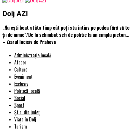
Dolj AZI
„Nu eşti beat atâta timp cât poţi sta întins pe podea fără să te
ţii de nimic”/De la schimbat sefi de politie la un simplu pieton…
– Ziarul Incisiv de Prahova
Administrație locală
Afaceri
Cultură
Eveniment
Exclusiv
Politică locală
Social
Sport
Știri din județ
Viața în Dolj
Turism