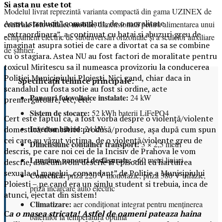
Si asta nu este tot
Modelul livrat reprezintă varianta compactă din gama UZINEX de
Acest „stralucit” comandant, de o moralitate
centrale fotovoltaice mobile
, dimensionată pentru alimentarea unui
„extraordinara”, a continuat cu batai si abuzuri greu de
echipament electric de subtraversări orizontale și a sculelor auxiliare
imaginat asupra sotiei de care a divortat ca sa se combine
de șantier.
cu o stagiara. Astea NU au fost factori de moralitate pentru
toxicul Miritescu sa il numeasca provizoriu la conducerea
Politiei Municipiului Ploiesti. Nici gand, chiar daca in
Specificații tehnice principale:
scandalul cu fosta sotie au fost si ordine, acte
Panouri fotovoltaice instalate:
24 kW
premergatoare, etc, etc.
Sistem de stocare:
52 kWh baterii LiFePO4
Cert este faptul ca, a fost vorba despre o violență/violente
Invertor hibrid:
24 kW
domestică/domestice produsă/produse, așa după cum spun
cei care au văzut victima, de o violență/violente greu de
Dimensiune container transport:
3 × 2,5 metri
descris, pe care noi cei de la Incisiv de Prahova le vom
Lungime panouri desfășurate:
~60 metri liniari
descrie, asa cum vom descrie si episodul cu hartuirea
sexuala al marelui „comandant” de Politie a Munisipiului
Conectică:
priză 220 V monofazic, priză 380 V trifazic,
Ploiesti – pe cand era un simlu student si trebuia, inca de
priză încărcare auto electric
atunci, ejectat din sistem!
Climatizare:
aer condiționat integrat pentru menținerea
C
a o masea stricata! Astfel de oameni pateaza haina
bateriilor la temperatură optimă