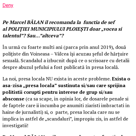
Deny
Pe Marcel BĂLAN il recomanda la functia de sef
al POLIŢIEI MUNICIPIULUI PLOIEŞTI doar „vocea si
talentul”? Sau…”altceva”?
În urmă cu foarte multi ani (parca prin anul 2019), două
poliţiste din Voineasa – Vâlcea îşi acuzau şeful de hărţuire
sexuală. Scandalul a izbucnit după ce o scrisoare cu detalii
despre abuzul şefului a fost publicată în presa locală.
La noi, presa locala NU exista in aceste probleme.
Exista o
asa-zisa „presa locala” sustinuta si/sau care sprijina
politistii corupti pentru interese de grup si/sau
absconse
(ca sa scape, in opinia lor, de dosarele penale si
de faptele care ii incumba pe anumiti ziaristi imbractati in
haine de jurnalisti) si, o parte, presa locala care nu se
implica in astfel de „scandaluri”, impropiu zis, in astfel de
investigatii!