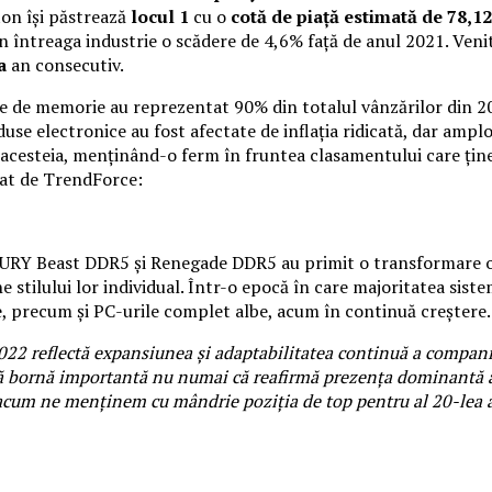
on își păstrează
locul 1
cu o
cotă de piață estimată de
78,1
 întreaga industrie o scădere de 4,6% față de anul 2021. Venit
a
an consecutiv.
dule de memorie au reprezentat 90% din totalul vânzărilor din
e electronice au fost afectate de inflația ridicată, dar amplo
acesteia, menținând-o ferm în fruntea clasamentului care ține c
cat de TrendForce:
FURY Beast DDR5 și Renegade DDR5 au primit o transformare od
ine stilului lor individual. Într-o epocă în care majoritatea s
, precum și PC-urile complet albe, acum în continuă creștere.
022 reflectă expansiunea și adaptabilitatea continuă a companiei
ornă importantă nu numai că reafirmă prezența dominantă a Kin
e acum ne menținem cu mândrie poziția de top pentru al 20-lea 