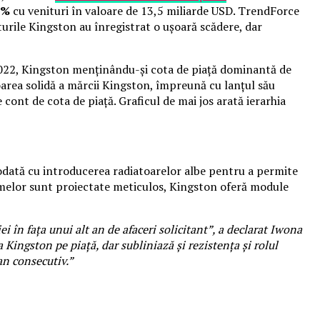
2%
cu venituri în valoare de 13,5 miliarde USD. TrendForce
urile Kingston au înregistrat o ușoară scădere, dar
 2022, Kingston menținându-și cota de piață dominantă de
area solidă a mărcii Kingston, împreună cu lanțul său
ont de cota de piață. Graficul de mai jos arată ierarhia
ată cu introducerea radiatoarelor albe pentru a permite
istemelor sunt proiectate meticulos, Kingston oferă module
 în fața unui alt an de afaceri solicitant”, a declarat Iwona
gston pe piață, dar subliniază și rezistența și rolul
an consecutiv.”