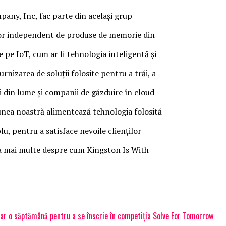
any, Inc, fac parte din același grup
tor independent de produse de memorie din
te pe IoT, cum ar fi tehnologia inteligentă și
rnizarea de soluții folosite pentru a trăi, a
ri din lume și companii de găzduire în cloud
unea noastră alimentează tehnologia folosită
u, pentru a satisface nevoile clienților
afla mai multe despre cum Kingston Is With
doar o săptămână pentru a se înscrie în competiția Solve For Tomorrow