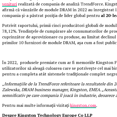
venituri
realizată de compania de analiză TrendForce. Kingst
afirmă că vânzările de module DRAM în 2022 au înregistrat în
compania și-a păstrat poziția de lider global pentru
al 20-le
Potrivit raportului, primii cinci producători globali de mo
78,12%. Tendințele de cumpărare ale consumatorilor de produs
cuprinzător de aprovizionare cu produse, au limitat declinul 
primilor 10 furnizori de module DRAM, așa cum a fost publi
În 2022, produsele premiate cum ar fi memoriile Kingston 
utilizatorilor să aleagă culoarea care se potrivește cel mai b
pentru a completa atât sistemele tradiționale complet negre
„Informațiile de la TrendForce referitoare la rezultatele din 2
Zalewska, DRAM business manager, Kingston, EMEA. „Această b
semnificativ pe care compania îl joacă în industrie, deoarec
Pentru mai multe informații vizitați
kingston.com
.
Despre Kingston Technology Europe Co LLP