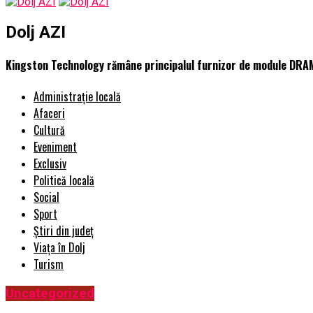
Dolj AZI
Kingston Technology rămâne principalul furnizor de module DRA
Administrație locală
Afaceri
Cultură
Eveniment
Exclusiv
Politică locală
Social
Sport
Știri din județ
Viața în Dolj
Turism
Uncategorized