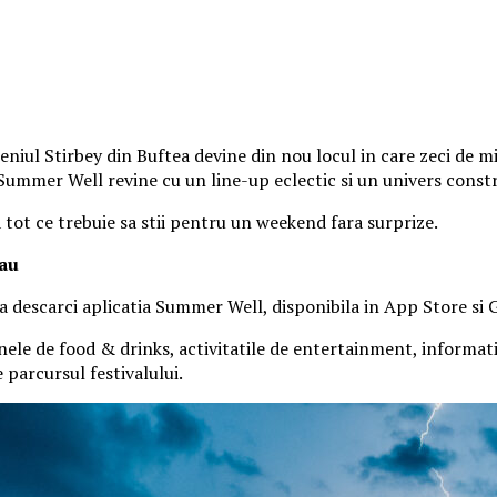
iul Stirbey din Buftea devine din nou locul in care zeci de mii
, Summer Well revine cu un line-up eclectic si un univers const
a tot ce trebuie sa stii pentru un weekend fara surprize.
tau
 sa descarci aplicatia Summer Well, disponibila in App Store si 
nele de food & drinks, activitatile de entertainment, informatiil
parcursul festivalului.