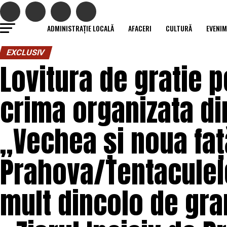
ADMINISTRAȚIE LOCALĂ
AFACERI
CULTURĂ
EVENI
EXCLUSIV
Lovitura de gratie 
crima organizata di
„Vechea și noua faț
Prahova/Tentaculele
mult dincolo de gran