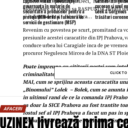
Zyxel Networks îmbunătățește
Care este diferen
faptele sunt prescrise. Deci, raman in pic
guvernanța în materie de
coreean și unul e
judecatoare ar trebui sa RASPUNDA in fata uno
securitate a produselor pentru a
Geek & Gorgeous
si independenta….Doar daca…
proteja IMM-urile și furnizorii de
trăsături coreene
servicii de gestionare (MSP)
Revenim cu povestea pe scurt, promitand ca vo
presiunile acestei caracatite din IPJ Prahova, 
conduce urbea lui Caragiale inca de pe vremea l
procuror Negulescu Mircea de la DNA ST Ploie
Poate impreuna cu cititorii nostri vom inte
CLICK T
criminalitate economico-finaciar organizata 
MAI, cum se sprijina aceasta caracatita una p
„Binomului” Lolek – Bolek, cum se anunta in
in ultimul rand de ce la comanda IPJ Prahov
ca doar la SICE Prahova au fost trantite toa
AFACERI
fostul sef al IPJ Prahova a facut un pas in 
UZINEX livrează prima ce
grupari de criminalitate economico-financia