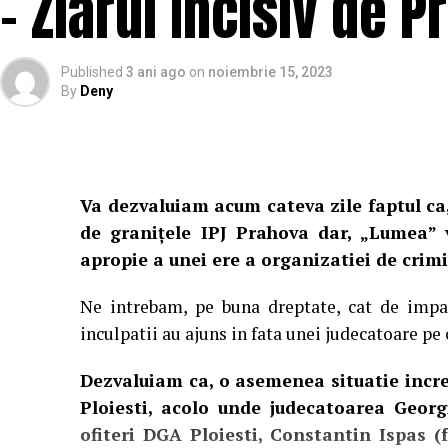
– Ziarul Incisiv de 
Published
3 ani ago
on
noiembrie 15, 2023
By
Deny
Va dezvaluiam acum cateva zile faptul ca,
de granițele IPJ Prahova dar, „Lumea” v
apropie a unei ere a organizatiei de crim
Ne intrebam, pe buna dreptate, cat de impar
inculpatii au ajuns in fata unei judecatoare pe 
Dezvaluiam ca, o asemenea situatie incred
Ploiesti, acolo unde judecatoarea Georg
ofiteri DGA Ploiesti, Constantin Ispas (