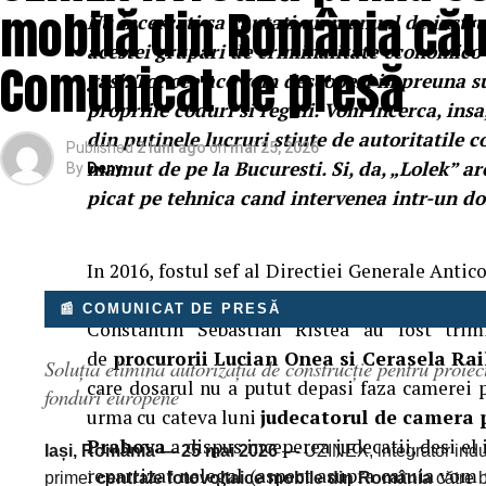
mobilă din România cătr
Nu incercati sa cautati un manual de instruc
acestei grupari de criminalitate economico-
Comunicat de presă
gasi. Tot cee ace vom descoperi impreuna su
propriile coduri si reguli. Vom incerca, in
din putinele lucruri stiute de autoritatile 
Published
2 luni ago
on
mai 25, 2026
mamut de pe la Bucuresti. Si, da, „Lolek” are
By
Deny
picat pe tehnica cand intervenea intr-un do
In 2016, fostul sef al Directiei Generale Anti
ofiter DGA Prahova Ionut Adrian Radulescu
📰 COMUNICAT DE PRESĂ
Constantin Sebastian Ristea au fost trim
de
procurorii Lucian Onea si Cerasela Rai
Soluția elimină autorizația de construcție pentru proiec
care dosarul nu a putut depasi faza camerei p
fonduri europene
urma cu cateva luni
judecatorul de camera 
Prahova
a dispus inceperea judecatii, desi el 
Iași, România — 25 mai 2026
— UZINEX, integrator indust
repartizat nelegal (aspect asupra caruia vom r
primei
centrale fotovoltaice mobile din România
către b