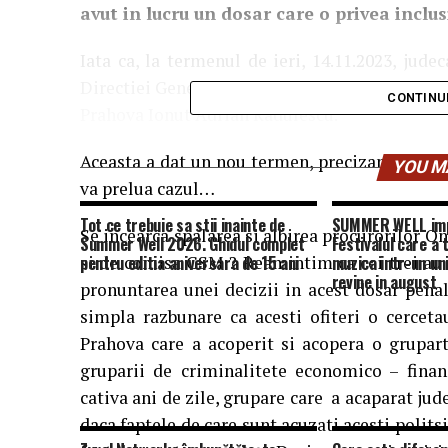
avut in lucru un dosar care o privea inclu
Iata ca, la termenul de ieri, 14.11.2023, jude
Directiei Generale Anticoruptie (DGA) Prahova,
CONTINU
Prahova Ionut Adrian Radulescu.
Aceasta a dat un nou termen, precizand ca „dac
YOU M
va prelua cazul…
Tot ce trebuie sa stii inainte de
SUMMER WELL impl
Se incearca spalarea si albirea procurorilor On
Summer Well 2026. Ghidul complet
Festivalul care a
si de comisa CSM.? Reamintim ca cei trei au 
pentru editia aniversara de 15 ani
muzica intr-un un
revine in august
pronuntarea unei decizii in acest dosar penal
simpla razbunare ca acesti ofiteri o cercet
Prahova care a acoperit si acopera o grupart
gruparii de criminalitete economico – fina
cativa ani de zile, grupare care a acaparat jud
daca faptele de care sunt acuzati acesti polits