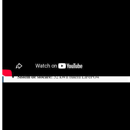
Configurația livrată către beneficiar
Modelul livrat reprezintă varianta compactă din gama UZINEX de
centrale fotovoltaice mobile
, dimensionată pentru alimentarea unui
echipament electric de subtraversări orizontale și a sculelor auxiliare
de șantier.
Specificații tehnice principale:
Panouri fotovoltaice instalate:
24 kW
Sistem de stocare:
52 kWh baterii LiFePO4
Invertor hibrid:
24 kW
Dimensiune container transport:
3 × 2,5 metri
Lungime panouri desfășurate:
~60 metri liniari
Conectică:
priză 220 V monofazic, priză 380 V trifazic,
priză încărcare auto electric
Climatizare:
aer condiționat integrat pentru menținerea