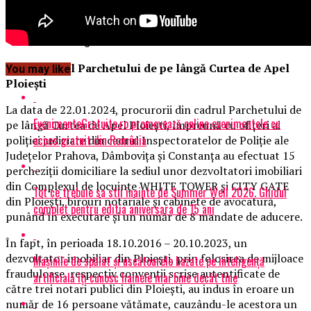
Continue Reading
Comunicatul Parchetului de pe lângă Curtea de Apel
You may like
Ploiești
La data de 22.01.2024, procurorii din cadrul Parchetului de
EvenimenteGratuite.ro promovează online evenimentele cu
pe lângă Curtea de Apel Ploieşti, împreună cu ofiţeri ai
acces gratuit din România
poliţiei judiciare din cadrul Inspectoratelor de Poliţie ale
Judeţelor Prahova, Dâmboviţa şi Constanţa au efectuat 15
percheziţii domiciliare la sediul unor dezvoltatori imobiliari
din Complexul de locuinţe WHITE TOWER și CITY GATE
Tot ce trebuie sa stii inainte de Summer Well 2026. Ghidul
din Ploieşti, birouri notariale şi cabinete de avocatură,
complet pentru editia aniversara de 15 ani
punând în executare şi un număr de 8 mandate de aducere.
În fapt, în perioada 18.10.2016 – 20.10.2023, un
dezvoltator imobiliar din Ploiești, prin folosirea de mijloace
Mașinile de spălat și uscătoarele bazate pe inteligență
frauduloase, respectiv convenţii scrise autentificate de
artificială îți cunosc hainele mai bine decât tine
către trei notari publici din Ploiești, au indus în eroare un
număr de 16 persoane vătămate, cauzându-le acestora un