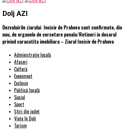
Dolj AZI
Dezvaluirile ziarului Incisiv de Prahova sunt confirmate, din
nou, de organele de cercetare penala/Retineri in dosarul
privind caracatita imobiliara – Ziarul Incisiv de Prahova
Administrație locală
Afaceri
Cultură
Eveniment
Exclusiv
Politică locală
Social
Sport
Știri din județ
Viața în Dolj
Turism