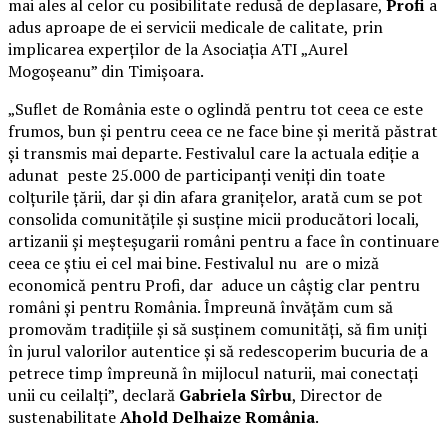
mai ales al celor cu posibilitate redusă de deplasare,
Profi
a
adus aproape de ei servicii medicale de calitate, prin
implicarea experților de la Asociația ATI „Aurel
Mogoșeanu” din Timișoara.
„Suflet de România este o oglindă pentru tot ceea ce este
frumos, bun și pentru ceea ce ne face bine și merită păstrat
și transmis mai departe. Festivalul care la actuala ediție a
adunat peste 25.000 de participanți veniți din toate
colțurile țării, dar și din afara granițelor, arată cum se pot
consolida comunitățile și susține micii producători locali,
artizanii și meșteșugarii români pentru a face în continuare
ceea ce știu ei cel mai bine. Festivalul nu are o miză
economică pentru Profi, dar aduce un câștig clar pentru
români și pentru România. Împreună învățăm cum să
promovăm tradițiile și să susținem comunități, să fim uniți
în jurul valorilor autentice și să redescoperim bucuria de a
petrece timp împreună în mijlocul naturii, mai conectați
unii cu ceilalți”, declară
Gabriela Sîrbu
, Director de
sustenabilitate
Ahold Delhaize România
.