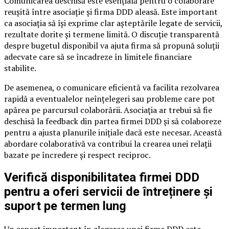
Comunicarea deschisă este esențială pentru o colaborare
reușită între asociație și firma DDD aleasă. Este important
ca asociația să își exprime clar așteptările legate de servicii,
rezultate dorite și termene limită. O discuție transparentă
despre bugetul disponibil va ajuta firma să propună soluții
adecvate care să se încadreze în limitele financiare
stabilite.
De asemenea, o comunicare eficientă va facilita rezolvarea
rapidă a eventualelor neînțelegeri sau probleme care pot
apărea pe parcursul colaborării. Asociația ar trebui să fie
deschisă la feedback din partea firmei DDD și să colaboreze
pentru a ajusta planurile inițiale dacă este necesar. Această
abordare colaborativă va contribui la crearea unei relații
bazate pe încredere și respect reciproc.
Verifică disponibilitatea firmei DDD
pentru a oferi servicii de întreținere și
suport pe termen lung