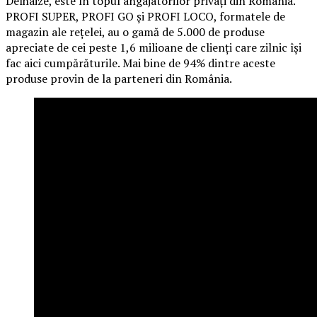
Delhaize, este în topul angajatorilor privați din România.
PROFI SUPER, PROFI GO și PROFI LOCO, formatele de
magazin ale rețelei, au o gamă de 5.000 de produse
apreciate de cei peste 1,6 milioane de clienți care zilnic își
fac aici cumpărăturile. Mai bine de 94% dintre aceste
produse provin de la parteneri din România.