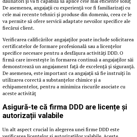
dăunători și va fi capabilă să aplice cele mai eficiente soluț
De asemenea, angajații cu experiență vor fi familiarizați cu
cele mai recente tehnici și produse din domeniu, ceea ce le
va permite să ofere servicii adaptate nevoilor specifice ale
fiecărui client.
Verificarea calificărilor angajaților poate include solicitarea
certificatelor de formare profesională sau a licențelor
specifice necesare pentru a desfășura activități DDD. O
firmă care investește în formarea continuă a angajaților săi
demonstrează un angajament față de excelență și siguranță.
De asemenea, este important ca angajații să fie instruiți în
utilizarea corectă a substanțelor chimice și a
echipamentelor, pentru a minimiza riscurile asociate cu
aceste activităț
Asigură-te că firma DDD are licențe și
autorizații valabile
Un alt aspect crucial în alegerea unei firme DDD este
verificarea licențelor și autorizațiilor valabile. Aceste