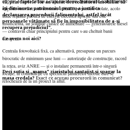
directe. Această cerință a creat un decalaj operațional: echipamentele
că, prin faptele lor au ajutat dezvoltatorul imobiliar să
își diminueze patrimoniul pentru a justifica
eligibile sunt frecvent destinate utilizării pe șantiere izolate, acolo
declanșarea procedurii falimentului, astfel încât
unde rețeaua publică de energie electrică lipsește sau este
persoanele vătămate să fie în imposibilitatea de a-și
insuficientă, iar soluțiile clasice de alimentare — generatoarele diesel
recupera prejudiciul”.
— contravin chiar principiului pentru care s-au cheltuit banii
Ce avem noi aici?
europeni.
Centrala fotovoltaică fixă, ca alternativă, presupune un parcurs
birocratic de minimum șase luni — autorizație de construcție, racord
la rețea, aviz ANRE — și o instalare permanentă într-o singură
Deci sotia si „mama” ziaristului santajist si spagar la
locație, în contradicție cu specificul șantierelor mobile care se
masa credala?
Exact ce acuzau procurorii in comunicat?
relochează de la un proiect la altul.
Centrala fotovoltaică mobilă
livrată de UZINEX rezolvă simultan
ambele probleme: este integrată într-un container transportabil, nu
necesită autorizație de construcție și se redislocă împreună cu echipa
client la fiecare nou șantier.