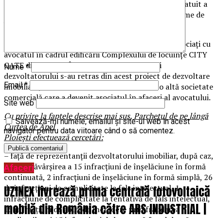
a activelor din patrimoniu, prin cesiunea cu titlu gratuit a
unor bunuri imobile şi retrageri considerabile de sume de
bani din conturile entităţii economice.
Reprezentanţii dezvoltatorului imobiliar au fost asociaţi cu
avocatul în cadrul edificării Complexului de locuinţe CITY
GATE din Ploieşti. În prezent, reprezentanţii
Nume
*
dezvoltatorului s-au retras din acest proiect de dezvoltare
Email
*
imobiliară, locul acestora fiind luat de către o altă societate
comercială care a devenit asociatul în afaceri al avocatului.
Site web
Cu privire la faptele descrise mai sus, Parchetul de pe lângă
Salvează-mi numele, emailul și site-ul web în acest
Curtea de Apel
navigator pentru data viitoare când o să comentez.
Ploieşti efectuează cercetări:
– față de reprezentanții dezvoltatorului imobiliar, după caz,
pentru săvârșirea a 15 infracțiuni de înșelăciune în formă
Afaceri
continuată, 2 infracțiuni de înșelăciune în formă simplă, 26
de infracțiuni de complicitate la fals intelectual, 1
UZINEX livrează prima centrală fotovoltaică
infracțiune de complicitate la tentativă de fals intelectual,
mobilă din România către ARS INDUSTRIAL |
15 infracțiuni de abuz de încredere prin fraudarea