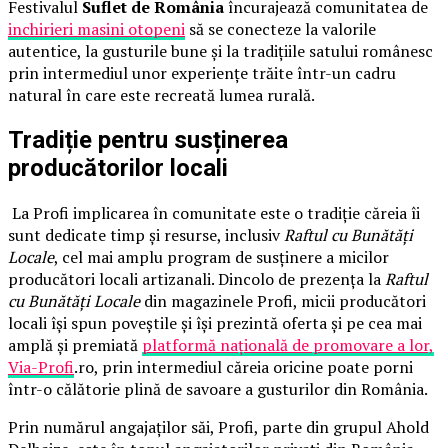
Festivalul
Suflet de România
încurajează comunitatea de
inchirieri masini otopeni
să se conecteze la valorile
autentice, la gusturile bune și la tradițiile satului românesc
prin intermediul unor experiențe trăite într-un cadru
natural în care este recreată lumea rurală.
Tradiție pentru susținerea
producătorilor locali
La Profi implicarea în comunitate este o tradiție căreia îi
sunt dedicate timp și resurse, inclusiv
Raftul cu Bunătăți
Locale
, cel mai amplu program de susținere a micilor
producători locali artizanali. Dincolo de prezența la
Raftul
cu Bunătăți Locale
din magazinele Profi, micii producători
locali își spun poveștile și își prezintă oferta și pe cea mai
amplă și premiată
platformă națională de promovare a lor,
Via-Profi
.ro, prin intermediul căreia oricine poate porni
într-o călătorie plină de savoare a gusturilor din România.
Prin numărul angajaților săi, Profi, parte din grupul Ahold