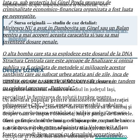
Iata ca, sub protectia lui Ginel Preda gruparea de
suplimentare despre implementarea la beneficiar, vezi:
criminalitate economico-financiara organizata a fost luata
pe nepregatite.
Sursa originală — studiu de caz detaliat:
🔗
Miritescu NU a avut in Dambovita un Ginel sau un Balan
www.uzinex.ro/studii-de-caz/centrala-fotovoltaica-mobila-ars-
pentru a mai acoperi aceasta caracatita si/sau sa mai
industrial
inventeze dosare penale.
O alta bomba care sta sa explodeze este dosarul de la DNA
Structura Centrala care este aproape de finalizare si opinia
publica va fi oripilata de metodele si mijloacele acestor
Despre UZINEX
santajisti care au sufocat urbea atatia ani de zile, inca de
cand se ocupau cu santaje si fabricarea de dosare in tandem
UZINEX (SC GW LASER TECHNOLOGY SRL) este un
cu celebrul procuror „Portocala”.
integrator industrial român cu sediul în județul Iași,
specializat în furnizarea de soluții turnkey pentru
Un adevărat păpușar printre marionetele administrației
echipamente CNC, laser, energie regenerabilă, ambalare,
ploieștene. Despre „smetiile” date in fituica sa de santaj și
reciclare, prelucrarea metalelor și utilaje grele. Compania
despre cum se împart foloasele, luați o pungă de floricele.
Oare ce fituica mai tremura, o fituica prin conturile carora
oferă garanție de 60 de luni pe echipamente, suport tehnic
s-au intors mitele catre administratia Volosevici? Aflam
sub 36 de ore și eligibilitate pentru finanțări din fonduri
foarte curand!
Vom reveni cu dezvaluiri senzationale.
europene și PNRR. Mai multe informații la
www.uzinex.ro
.