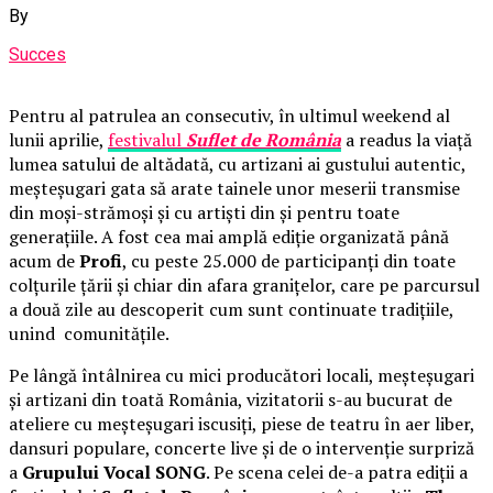
By
Succes
Pentru al patrulea an consecutiv, în ultimul weekend al
lunii aprilie,
festivalul
Suflet de România
a readus la viață
lumea satului de altădată, cu artizani ai gustului autentic,
meșteșugari gata să arate tainele unor meserii transmise
din moși-strămoși și cu artiști din și pentru toate
generațiile. A fost cea mai amplă ediție organizată până
acum de
Profi
, cu peste 25.000 de participanți din toate
colțurile țării și chiar din afara granițelor, care pe parcursul
a două zile au descoperit cum sunt continuate tradițiile,
unind comunitățile.
Pe lângă întâlnirea cu mici producători locali, meșteșugari
și artizani din toată România, vizitatorii s-au bucurat de
ateliere cu meșteșugari iscusiți, piese de teatru în aer liber,
dansuri populare, concerte live și de o intervenție surpriză
a
Grupului Vocal SONG
. Pe scena celei de-a patra ediții a