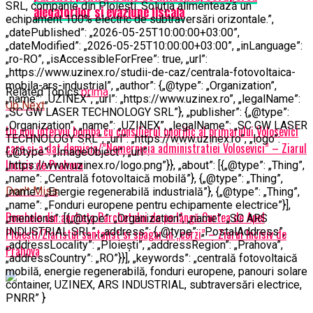
SRL, companie din Ploiești. Soluția alimentează un
alegatorilor si evaziune fiscala
echipament 100% electric de subtraversări orizontale.”,
„datePublished”: „2026-05-25T10:00:00+03:00”,
„dateModified”: „2026-05-25T10:00:00+03:00”, „inLanguage”:
„ro-RO”, „isAccessibleForFree”: true, „url”:
„https://www.uzinex.ro/studii-de-caz/centrala-fotovoltaica-
mobila-ars-industrial”, „author”: {„@type”: „Organization”,
Related Topics:
prima
„name”: „UZINEX”, „url”: „https://www.uzinex.ro”, „legalName”:
Up Next
„SC GW LASER TECHNOLOGY SRL”}, „publisher”: {„@type”:
„Organization”, „name”: „UZINEX”, „legalName”: „SC GW LASER
Un nou interviu bomba cu consilierul onorific al primarului Volosevici
TECHNOLOGY SRL”, „url”: „https://www.uzinex.ro”, „logo”:
care și-a dat demisia/”Nemernicia administratiei Volosevici” – Ziarul
{„@type”: „ImageObject”, „url”:
Incisiv de Prahova
„https://www.uzinex.ro/logo.png”}}, „about”: [{„@type”: „Thing”,
„name”: „Centrală fotovoltaică mobilă”}, {„@type”: „Thing”,
Don't Miss
„name”: „Energie regenerabilă industrială”}, {„@type”: „Thing”,
„name”: „Fonduri europene pentru echipamente electrice”}],
Bombele din ancheta Parchetului de pe lângă Curtea de Apel
„mentions”: [{„@type”: „Organization”, „name”: „SC ARS
INDUSTRIAL SRL”, „address”: {„@type”: „PostalAddress”,
Ploieşti/Ziaristul santajist si spagar in „corzi” – Ziarul Incisiv de
„addressLocality”: „Ploiești”, „addressRegion”: „Prahova”,
Prahova
„addressCountry”: „RO”}}], „keywords”: „centrală fotovoltaică
mobilă, energie regenerabilă, fonduri europene, panouri solare
container, UZINEX, ARS INDUSTRIAL, subtraversări electrice,
PNRR” }