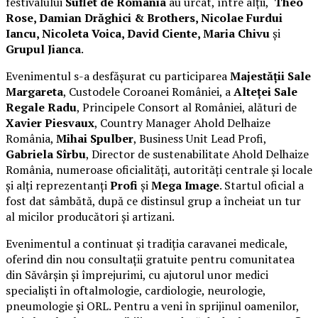
festivalului
Suflet de România
au urcat, între alții,
Theo
Rose, Damian Drăghici & Brothers, Nicolae Furdui
Iancu, Nicoleta Voica, David Ciente, Maria Chivu
și
Grupul Jianca
.
Evenimentul s-a desfășurat cu participarea
Majestății Sale
Margareta
, Custodele Coroanei României, a
Alteței Sale
Regale Radu
, Principele Consort al României, alături de
Xavier Piesvaux
, Country Manager Ahold Delhaize
România,
Mihai Spulber
, Business Unit Lead Profi,
Gabriela Sîrbu
, Director de sustenabilitate Ahold Delhaize
România, numeroase oficialități, autorități centrale și locale
și alți reprezentanți
Profi
și
Mega Image
. Startul oficial a
fost dat sâmbătă, după ce distinsul grup a încheiat un tur
al micilor producători și artizani.
Evenimentul a continuat și tradiția caravanei medicale,
oferind din nou consultații gratuite pentru comunitatea
din Săvârșin și împrejurimi, cu ajutorul unor medici
specialiști în oftalmologie, cardiologie, neurologie,
pneumologie și ORL. Pentru a veni în sprijinul oamenilor,