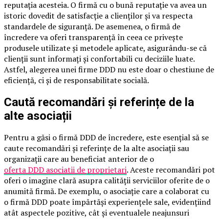
reputația acesteia. O firmă cu o bună reputație va avea un
istoric dovedit de satisfacție a clienților și va respecta
standardele de siguranță. De asemenea, o firmă de
încredere va oferi transparență în ceea ce privește
produsele utilizate și metodele aplicate, asigurându-se că
clienții sunt informați și confortabili cu deciziile luate.
Astfel, alegerea unei firme DDD nu este doar o chestiune de
eficiență, ci și de responsabilitate socială.
Caută recomandări și referințe de la
alte asociații
Pentru a găsi o firmă DDD de încredere, este esențial să se
caute recomandări și referințe de la alte asociații sau
organizații care au beneficiat anterior de o
oferta DDD asociatii de proprietari
. Aceste recomandări pot
oferi o imagine clară asupra calității serviciilor oferite de o
anumită firmă. De exemplu, o asociație care a colaborat cu
o firmă DDD poate împărtăși experiențele sale, evidențiind
atât aspectele pozitive, cât și eventualele neajunsuri