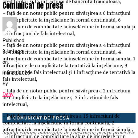
creditorilor și 15 infracțiuni de bancrută frauduloasă,
Comunicat de presă
– față de un notar public pentru săvârșirea a 6 infracțiuni
de complicitate la înșelăciune în formă continuată, 6
infracțiuni de complicitate la înșelăciune în formă simplă și
15 infracțiuni de fals intelectual,
Published
– față de un notar public pentru săvârșirea a 4 infracțiuni
2 luni ago
de complicitate la înșelăciune în formă continuată, 4
infracțiuni de complicitate la înșelăciune în formă simplă, 1
on
infracțiune de complicitate la tentativă la înșelăciune, 9
infracțiuni de fals intelectual și 1 infracțiune de tentativă la
mai 25, 2026
fals intelectual,
By
– față de un notar public pentru săvârșirea a 2 infracțiuni
Deny
de complicitate la înșelăciune și 2 infracțiuni de fals
intelectual,
– față de avocat pentru săvârșirea a 15 infracțiuni de
📰 COMUNICAT DE PRESĂ
complicitate la înșelăciune în formă continuată, 2
infracțiuni de complicitate la înșelăciune în formă simplă,
Soluția elimină autorizația de construcție pentru proiectele
15 infracțiuni de complicitate la abuz de încredere prin