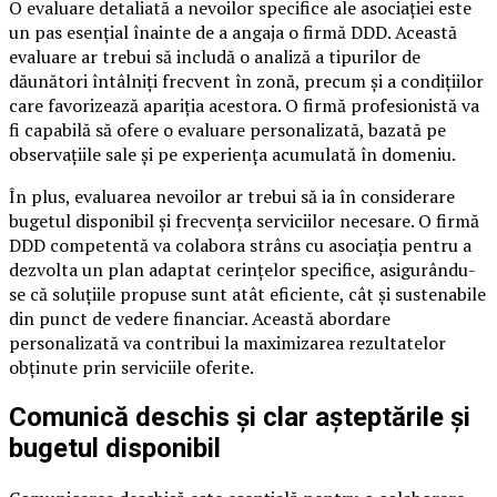
O evaluare detaliată a nevoilor specifice ale asociației este
un pas esențial înainte de a angaja o firmă DDD. Această
evaluare ar trebui să includă o analiză a tipurilor de
dăunători întâlniți frecvent în zonă, precum și a condițiilor
care favorizează apariția acestora. O firmă profesionistă va
fi capabilă să ofere o evaluare personalizată, bazată pe
observațiile sale și pe experiența acumulată în domeniu.
În plus, evaluarea nevoilor ar trebui să ia în considerare
bugetul disponibil și frecvența serviciilor necesare. O firmă
DDD competentă va colabora strâns cu asociația pentru a
dezvolta un plan adaptat cerințelor specifice, asigurându-
se că soluțiile propuse sunt atât eficiente, cât și sustenabile
din punct de vedere financiar. Această abordare
personalizată va contribui la maximizarea rezultatelor
obținute prin serviciile oferite.
Comunică deschis și clar așteptările și
bugetul disponibil