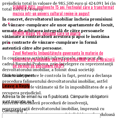
prejudiciu total în valoare de 985.500 euro şi 424.091 lei (în
SUMMER WELL implineste 15 ani. Festivalul care a transformat
total 1.071.174 euro).
muzica intr-un univers cultural revine in august
În concret, dezvoltatorul imobiliar încheia promisiuni
de vânzare-cumpărare ale unor apartamente de locuit,
urmate de achitarea integrală de către persoanele
HONOR Magic V6: designul care se poartă
vătămate a contravalorii acestora şi apoi le înstrăina
prin contracte de vânzare-cumpărare în formă
autentică către alte persoane.
Zyxel Networks îmbunătățește guvernanța în materie de
În continuarea activităţii infracţionale, un avocat din
securitate a produselor pentru a proteja IMM-urile și furnizorii
cadrul Baroului Prahova, prin înţelegere cu reprezentanții
de servicii de gestionare (MSP)
dezvoltatorului imobiliar, a folosit două societăţi
comerciale, pe care le controla în fapt, pentru a declanşa
Click to comment
procedura falimentului dezvoltatorului imobiliar, astfel
Leave a Reply
încât persoanele vătămate să fie în imposibilitatea de a-şi
recupera prejudiciul.
Adresa ta de email nu va fi publicată.
Câmpurile obligatorii
sunt marcate cu
*
Anterior deschiderii procedurii de insolvenţă,
reprezentanţii dezvoltatorului imobiliar, împreună cu
Comentariu
*
avocatul și alte persoane, au urmărit lichidarea frauduloasă