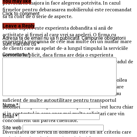
You may like
provocarea majora in face alegerea potrivita. In cazul
firmelor pentru debarasarea mobilierului este recomandat
Click to comment
sa tii cont de o serie de aspecte.
Leave a Reply
Primul aspect este experienta dobandita si anii de
activitate ai firmei al care vrei sa apelezi. O firma cu
Adresa ta de email nu va fi publicată.
Câmpurile obligatorii
experienta inseamna de cele mai multe ori un numar mare
sunt marcate cu
*
de clienti care au apelat de-a lungul timpului la serviciile
acesteia. Implicit, daca firma are deja o experienta
Comentariu
*
indelungata, putem vorbi despre o certitudine ca gradul de
satisfactie al clientilor a fost unul ridicat.
Promptitudinea de a raspunde solicitarilor este al doilea
aspect asupra caruia trebuie sa te opresti. Firmele care
dispun de un personal suficient de numeros si care au
suficient de multe autoutilitare pentru transportul
Nume
*
mobilierului pot raspunde foarte prompt. Acest lucru chiar
si in contextul in care apar mai multe solicitari care vin
Email
*
concomitent din partea clientilor.
Site web
Diversitatea de servicii in domeniu este un alt criteriu care