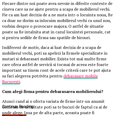
Fiecare dintre noi poate avea nevoie in diferite contexte de
cineva care sa ne ajute pentru a scapa de mobilierul vechi.
Fie ca am luat decizia de a ne muta intr-o locuinta noua, fie
ca doar ne dorim sa inlocuim mobilierul vechi cu unul nou,
vorbim despre o provocare majora. O astfel de situatie
poate sa fie intalnita atat in cazul locuintei personale, cat
si pentru sediile de firma sau spatiile de birouri.
Indiferent de motiv, daca ai luat decizia de a scapa de
mobilierul vechi, poti sa apelezi la firmele specializate in
mutari si debarasari mobilier. Exista tot mai multe firme
care ofera astfel de servicii si tocmai de aceea este foarte
important sa tinem cont de acele criterii care te pot ajuta
sa faci alegerea potrivita pentru
debarasare mobila
Bucuresti
.
Cum alegi firma pentru debarasarea mobilierului?
Atunci cand ai o oferta variata de firme intr-un anumit
domeniu de activitate poti sa te bucuri de faptul ca ai de
Continue Reading
unde alege. Insa pe de alta parte, aceasta poate fi