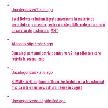
Uncategorized
7 zile ago
Zyxel Networks îmbunătățește guvernanța în materie de
securitate a produselor pentru a proteja IMM-urile și furnizorii
de servicii de gestionare (MSP)
Afaceri
o săptămână ago
Cum alegi parfumul potrivit pentru vară? Ingredientele care
rezistă în sezonul cald
Uncategorized
7 zile ago
SUMMER WELL implineste 15 ani. Festivalul care a transformat
muzica intr-un univers cultural revine in august
Uncategorized
o săptămână ago