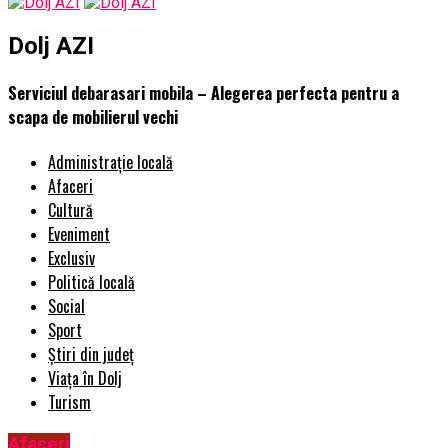
Dolj AZI
Serviciul debarasari mobila – Alegerea perfecta pentru a
scapa de mobilierul vechi
Administrație locală
Afaceri
Cultură
Eveniment
Exclusiv
Politică locală
Social
Sport
Știri din județ
Viața în Dolj
Turism
Afaceri