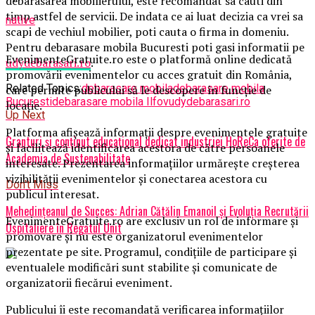
debarasarea mobilierului, este recomandat sa cauti din
timp astfel de servicii. De indata ce ai luat decizia ca vrei sa
native
scapi de vechiul mobilier, poti cauta o firma in domeniu.
Pentru debarasare mobila Bucuresti poti gasi informatii pe
EvenimenteGratuite.ro este o platformă online dedicată
udydebarasari.ro
.
promovării evenimentelor cu acces gratuit din România,
Related Topics:
debarasare mobila
debarasare mobila
care permite publicului să le descopere în funcție de
Bucuresti
debarasare mobila Ilfov
udydebarasari.ro
locație.
Up Next
Platforma afișează informații despre evenimentele gratuite
Granturi și conținut educațional dedicat industriei HoReCa oferite de
și facilitează identificarea acestora de către persoanele
Academia de Sustenabilitate
interesate. Prezentarea informațiilor urmărește creșterea
vizibilității evenimentelor și conectarea acestora cu
Don't Miss
publicul interesat.
Mehedințeanul de Succes: Adrian Cătălin Emanoil și Evoluția Recrutării
EvenimenteGratuite.ro are exclusiv un rol de informare și
Ospitaliere în Regatul Unit
promovare și nu este organizatorul evenimentelor
prezentate pe site. Programul, condițiile de participare și
eventualele modificări sunt stabilite și comunicate de
organizatorii fiecărui eveniment.
Publicului îi este recomandată verificarea informațiilor