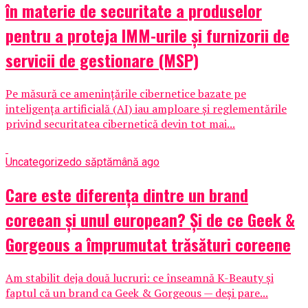
în materie de securitate a produselor
pentru a proteja IMM-urile și furnizorii de
servicii de gestionare (MSP)
Pe măsură ce amenințările cibernetice bazate pe
inteligența artificială (AI) iau amploare și reglementările
privind securitatea cibernetică devin tot mai...
Uncategorized
o săptămână ago
Care este diferența dintre un brand
coreean și unul european? Și de ce Geek &
Gorgeous a împrumutat trăsături coreene
Am stabilit deja două lucruri: ce înseamnă K-Beauty și
faptul că un brand ca Geek & Gorgeous — deși pare...