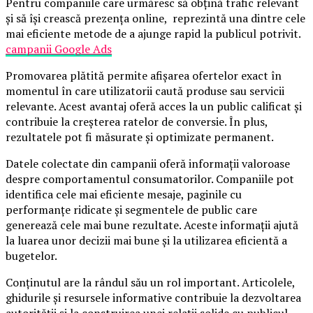
Pentru companiile care urmăresc să obțină trafic relevant
și să își crească prezența online, reprezintă una dintre cele
mai eficiente metode de a ajunge rapid la publicul potrivit.
campanii Google Ads
Promovarea plătită permite afișarea ofertelor exact în
momentul în care utilizatorii caută produse sau servicii
relevante. Acest avantaj oferă acces la un public calificat și
contribuie la creșterea ratelor de conversie. În plus,
rezultatele pot fi măsurate și optimizate permanent.
Datele colectate din campanii oferă informații valoroase
despre comportamentul consumatorilor. Companiile pot
identifica cele mai eficiente mesaje, paginile cu
performanțe ridicate și segmentele de public care
generează cele mai bune rezultate. Aceste informații ajută
la luarea unor decizii mai bune și la utilizarea eficientă a
bugetelor.
Conținutul are la rândul său un rol important. Articolele,
ghidurile și resursele informative contribuie la dezvoltarea
autorității și la construirea unei relații solide cu publicul.