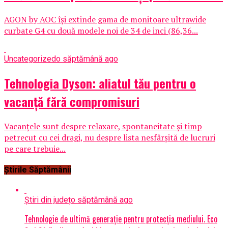
AGON by AOC își extinde gama de monitoare ultrawide
curbate G4 cu două modele noi de 34 de inci (86,36...
Uncategorized
o săptămână ago
Tehnologia Dyson: aliatul tău pentru o
vacanță fără compromisuri
Vacanțele sunt despre relaxare, spontaneitate și timp
petrecut cu cei dragi, nu despre lista nesfârșită de lucruri
pe care trebuie...
Știrile Săptămânii
Știri din județ
o săptămână ago
Tehnologie de ultimă generație pentru protecția mediului. Eco