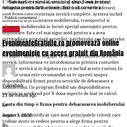
trebuie luat in calcul atunci cand alegi firma pentru
Salvează-mi numele, emailul și site-ul web în acest
debarasare mobila Bucuresti. Este indicat sa te adresezi
navigator pentru data viitoare când o să comentez.
unei firme care presteaza servicii complete. Acestea includ
montarea si demontarea mobilierului, transportul si
plasarea mobilierului in locuri special amenajate pentru
Afaceri
depozitare. Este cel mai sigur mod pentru a a avea
certitudinea protejarii peretilor, parchetului sau ferestrelor
EvenimenteGratuite.ro promovează online
pe durata manipularii mobilierului.
evenimentele cu acces gratuit din România
Un aspect deloc de neglijat se refera la costurile acestor
servicii. Informeaza-te intotdeauna in privinta costurilor
acestor servicii si in legatura cu ce includ aceste costuri. In
cele din urma este recomandat sa te opresti asupra
disponibilitatii firmei pentru serviciile de debarasare a
Published
mobilierului. Un program flexibil sau disponibilitatea
inclusiv in weekend pot fi doua aspecte de luat in calcul.
23 de minute ago
Cauta din timp o firma pentru debarasarea mobilierului
on
Acum ca am identificat care sunt principalele criterii care
august 7, 2026
trebuie avute in vedere pentru a alege firma pentru
By