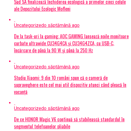
Sud SA finalizează închiderea ecologică a primelor cinci celule
ale Depozitului Ecologic Mofleni
Uncategorized
o săptămână ago
De la task-uri la gaming: AOC GAMING lansează noile monitoare
curbate ultrawide CU34G4CA și CU34G4ZCA, cu USB-C,
încărcare de până la 90 W și până la 250 Hz
Uncategorized
o săptămână ago
Studiu Xiaomi: 9 din 10 români spun că o cameră de
supraveghere este cel mai util dispozitiv atunci când pleacă în
vacanță
Uncategorized
o săptămână ago
De ce HONOR Magic V6 continuă să stabilească standardul în
segmentul telefoanelor pliabile