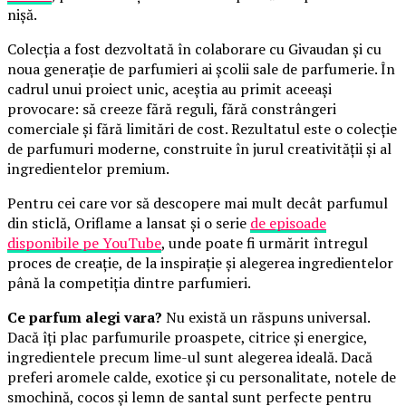
nișă.
Colecția a fost dezvoltată în colaborare cu Givaudan și cu
noua generație de parfumieri ai școlii sale de parfumerie. În
cadrul unui proiect unic, aceștia au primit aceeași
provocare: să creeze fără reguli, fără constrângeri
comerciale și fără limitări de cost. Rezultatul este o colecție
de parfumuri moderne, construite în jurul creativității și al
ingredientelor premium.
Pentru cei care vor să descopere mai mult decât parfumul
din sticlă, Oriflame a lansat și o serie
de episoade
disponibile pe YouTube
, unde poate fi urmărit întregul
proces de creație, de la inspirație și alegerea ingredientelor
până la competiția dintre parfumieri.
Ce parfum alegi vara?
Nu există un răspuns universal.
Dacă îți plac parfumurile proaspete, citrice și energice,
ingredientele precum lime-ul sunt alegerea ideală. Dacă
preferi aromele calde, exotice și cu personalitate, notele de
smochină, cocos și lemn de santal sunt perfecte pentru