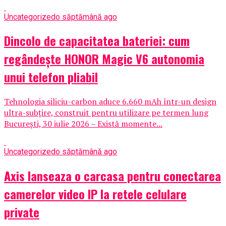
Uncategorized
o săptămână ago
Dincolo de capacitatea bateriei: cum
regândește HONOR Magic V6 autonomia
unui telefon pliabil
Tehnologia siliciu-carbon aduce 6.660 mAh într-un design
ultra-subțire, construit pentru utilizare pe termen lung
București, 30 iulie 2026 – Există momente...
Uncategorized
o săptămână ago
Axis lanseaza o carcasa pentru conectarea
camerelor video IP la retele celulare
private