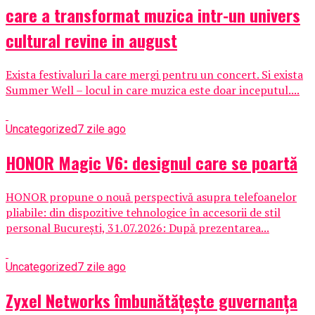
care a transformat muzica intr-un univers
cultural revine in august
Exista festivaluri la care mergi pentru un concert. Si exista
Summer Well – locul in care muzica este doar inceputul....
Uncategorized
7 zile ago
HONOR Magic V6: designul care se poartă
HONOR propune o nouă perspectivă asupra telefoanelor
pliabile: din dispozitive tehnologice în accesorii de stil
personal București, 31.07.2026: După prezentarea...
Uncategorized
7 zile ago
Zyxel Networks îmbunătățește guvernanța