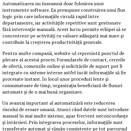
Automatizarea nu înseamnă doar folosirea unor
instrumente software. Ea presupune construirea unui flux
logic prin care informațiile circulă rapid între
departamente, iar activitățile repetitive sunt gestionate
fără intervenție manuală. Acest lucru permite echipei să se
concentreze pe activități cu valoare adăugată mai mare și
contribuie la creșterea productivității generale.
Pentru multe companii, website-ul reprezintă punctul de
plecare al acestui proces. Formularele de contact, cererile
de ofertă, comenzile online și solicitările de suport pot fi
integrate cu sisteme interne astfel încât informațiile să fie
procesate instant. În locul unor proceduri lente și
consumatoare de timp, organizația beneficiază de fluxuri
automate și de o mai bună organizare.
Un avantaj important al automatizării este reducerea
riscului de eroare umană. Atunci când datele sunt introduse
manual în mai multe sisteme, apar frecvent neconcordanțe
și întârzieri. Prin integrarea proceselor, informațiile sunt
transferate automat și rămân consistente pe tot parcursul