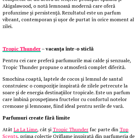
Akigalawood, o notă lemnoasă modernă care oferă
profunzime și persistență. Rezultatul este un parfum
vibrant, contemporan și ușor de purtat în orice moment al
zilei.
Tropic Thunder
– vacanța într-o sticlă
Pentru cei care preferă parfumurile mai calde și senzuale,
Tropic Thunder propune o atmosferă complet diferită.
Smochina coaptă, laptele de cocos și lemnul de santal
construiesc o compoziție inspirată de zilele petrecute la
soare și de energia destinațiilor tropicale. Este un parfum
care îmbină prospețimea fructelor cu confortul notelor
cremoase și lemnoase, fiind ideal pentru serile de vară.
Parfumuri create fără limite
Atât
La La Lime
, cât și
Tropic Thunder
fac parte din
Top
Scents
, prima colecție Oriflame inspirată din parfumeria de