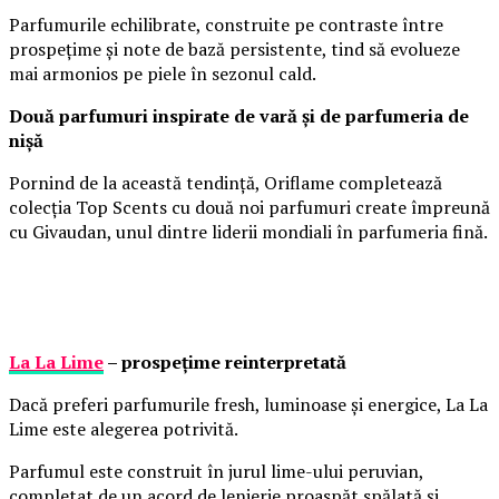
Parfumurile echilibrate, construite pe contraste între
prospețime și note de bază persistente, tind să evolueze
mai armonios pe piele în sezonul cald.
Două parfumuri inspirate de vară și de parfumeria de
nișă
Pornind de la această tendință, Oriflame completează
colecția Top Scents cu două noi parfumuri create împreună
cu Givaudan, unul dintre liderii mondiali în parfumeria fină.
La La Lime
– prospețime reinterpretată
Dacă preferi parfumurile fresh, luminoase și energice, La La
Lime este alegerea potrivită.
Parfumul este construit în jurul lime-ului peruvian,
completat de un acord de lenjerie proaspăt spălată și