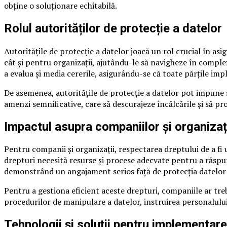
obține o soluționare echitabilă.
Rolul autorităților de protecție a datelor
Autoritățile de protecție a datelor joacă un rol crucial în asig
cât și pentru organizații, ajutându-le să navigheze în comple
a evalua și media cererile, asigurându-se că toate părțile impl
De asemenea, autoritățile de protecție a datelor pot impune sa
amenzi semnificative, care să descurajeze încălcările și să
Impactul asupra companiilor și organizați
Pentru companii și organizații, respectarea dreptului de a fi 
drepturi necesită resurse și procese adecvate pentru a răspund
demonstrând un angajament serios față de protecția datelor
Pentru a gestiona eficient aceste drepturi, companiile ar tre
procedurilor de manipulare a datelor, instruirea personalului 
Tehnologii și soluții pentru implementarea