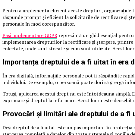
Pentru a implementa eficient aceste drepturi, organizațiile t
răspunde prompt și eficient la solicitările de rectificare și ș
personale în mod corespunzător.
Pasi implementare GDPR
reprezintă un ghid esențial pentru o
implementarea drepturilor la rectificare și ștergere, printre
colectate, unde sunt stocate și cum sunt utilizate. Acest lucru
Importanța dreptului de a fi uitat în era d
În era digitală, informațiile personale pot fi răspândite rapid 
individului. De exemplu, o persoană poate dori să ștergă info
Totuși, aplicarea acestui drept nu este întotdeauna simplă. Exi
exprimare și dreptul la informare. Acest lucru este deosebit 
Provocări și limitări ale dreptului de a fi 
Deși dreptul de a fi uitat este un pas important în protecți
ștergerea completă a datelor din toate sistemele și copiile de