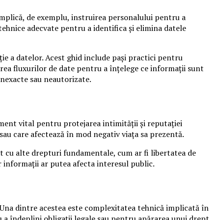
implică, de exemplu, instruirea personalului pentru a
 tehnice adecvate pentru a identifica și elimina datele
ie a datelor. Acest ghid include pași practici pentru
rea fluxurilor de date pentru a înțelege ce informații sunt
 inexacte sau neautorizate.
ument vital pentru protejarea intimității și reputației
 sau care afectează în mod negativ viața sa prezentă.
rat cu alte drepturi fundamentale, cum ar fi libertatea de
informații ar putea afecta interesul public.
 Una dintre acestea este complexitatea tehnică implicată în
u a îndeplini obligații legale sau pentru apărarea unui drept