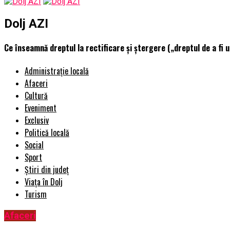
Dolj AZI
Ce înseamnă dreptul la rectificare și ștergere („dreptul de a fi u
Administrație locală
Afaceri
Cultură
Eveniment
Exclusiv
Politică locală
Social
Sport
Știri din județ
Viața în Dolj
Turism
Afaceri