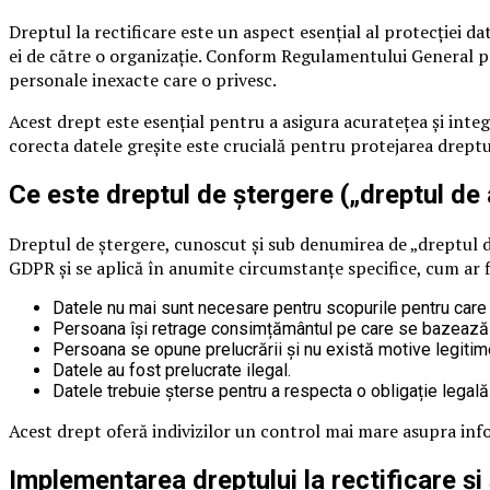
Dreptul la rectificare este un aspect esențial al protecției d
ei de către o organizație. Conform Regulamentului General pri
personale inexacte care o privesc.
Acest drept este esențial pentru a asigura acuratețea și integ
corecta datele greșite este crucială pentru protejarea dreptu
Ce este dreptul de ștergere („dreptul de a
Dreptul de ștergere, cunoscut și sub denumirea de „dreptul de 
GDPR și se aplică în anumite circumstanțe specifice, cum ar f
Datele nu mai sunt necesare pentru scopurile pentru care 
Persoana își retrage consimțământul pe care se bazează 
Persoana se opune prelucrării și nu există motive legitime
Datele au fost prelucrate ilegal.
Datele trebuie șterse pentru a respecta o obligație legală
Acest drept oferă indivizilor un control mai mare asupra infor
Implementarea dreptului la rectificare și