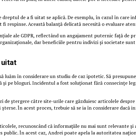
e dreptul de a fi uitat se aplică. De exemplu, în cazul în care 
ot fi respinse. Această balanță delicată necesită o evaluare atent
nțiale ale GDPR, reflectând un angajament puternic față de pro
ganizaționale, dar beneficiile pentru indivizi și societate sunt
 uitat
t, să luăm în considerare un studiu de caz ipotetic. Să presupu
 și pe bloguri. Incidentul a fost soluționat fără consecințe leg
tări de ștergere către site-urile care găzduiesc articolele desp
i șterse. În acest proces, trebuie să se ia în considerare dacă 
ticolele, recunoscând că informațiile nu mai sunt relevante și a
 public. În acest caz, Andrei poate apela la autoritatea națion