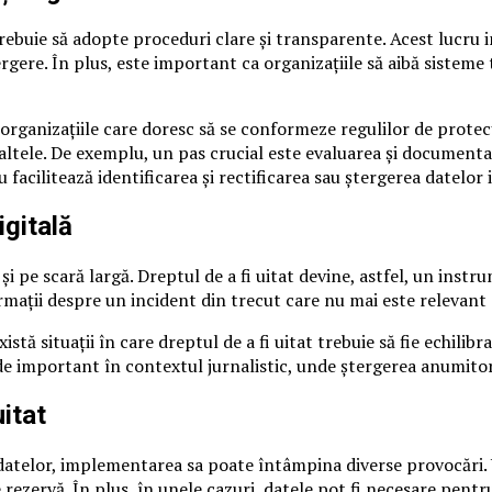
rebuie să adopte proceduri clare și transparente. Acest lucru 
tergere. În plus, este important ca organizațiile să aibă sisteme
rganizațiile care doresc să se conformeze regulilor de protecț
 altele. De exemplu, un pas crucial este evaluarea și documenta
 facilitează identificarea și rectificarea sau ștergerea datelor
igitală
și pe scară largă. Dreptul de a fi uitat devine, astfel, un instr
rmații despre un incident din trecut care nu mai este relevant
stă situații în care dreptul de a fi uitat trebuie să fie echilib
de important în contextul jurnalistic, unde ștergerea anumitor 
uitat
a datelor, implementarea sa poate întâmpina diverse provocări.
 rezervă. În plus, în unele cazuri, datele pot fi necesare pentr