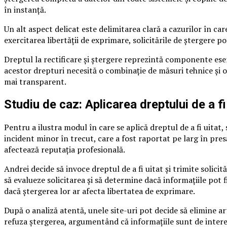
în instanță.
Un alt aspect delicat este delimitarea clară a cazurilor în car
exercitarea libertății de exprimare, solicitările de ștergere p
Dreptul la rectificare și ștergere reprezintă componente ese
acestor drepturi necesită o combinație de măsuri tehnice și or
mai transparent.
Studiu de caz: Aplicarea dreptului de a fi
Pentru a ilustra modul în care se aplică dreptul de a fi uita
incident minor în trecut, care a fost raportat pe larg în presă
afectează reputația profesională.
Andrei decide să invoce dreptul de a fi uitat și trimite solici
să evalueze solicitarea și să determine dacă informațiile pot f
dacă ștergerea lor ar afecta libertatea de exprimare.
După o analiză atentă, unele site-uri pot decide să elimine ar
refuza ștergerea, argumentând că informațiile sunt de interes