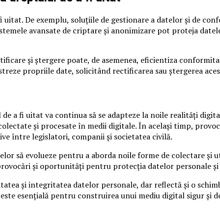
fi uitat. De exemplu, soluțiile de gestionare a datelor și de con
istemele avansate de criptare și anonimizare pot proteja datel
ctificare și ștergere poate, de asemenea, eficientiza conformi
streze propriile date, solicitând rectificarea sau ștergerea ace
 a fi uitat va continua să se adapteze la noile realități digita
ctate și procesate în medii digitale. În același timp, provocări
ve între legislatori, companii și societatea civilă.
lor să evolueze pentru a aborda noile forme de colectare și util
rovocări și oportunități pentru protecția datelor personale și
mitatea și integritatea datelor personale, dar reflectă și o sc
este esențială pentru construirea unui mediu digital sigur și de