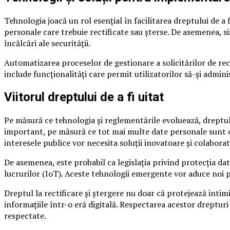
Tehnologia joacă un rol esențial în facilitarea dreptului de a 
personale care trebuie rectificate sau șterse. De asemenea, s
încălcări ale securității.
Automatizarea proceselor de gestionare a solicitărilor de re
include funcționalități care permit utilizatorilor să-și admini
Viitorul dreptului de a fi uitat
Pe măsură ce tehnologia și reglementările evoluează, dreptul de
important, pe măsură ce tot mai multe date personale sunt cole
interesele publice vor necesita soluții inovatoare și colaborati
De asemenea, este probabil ca legislația privind protecția date
lucrurilor (IoT). Aceste tehnologii emergente vor aduce noi p
Dreptul la rectificare și ștergere nu doar că protejează inti
informațiile într-o eră digitală. Respectarea acestor drepturi 
respectate.