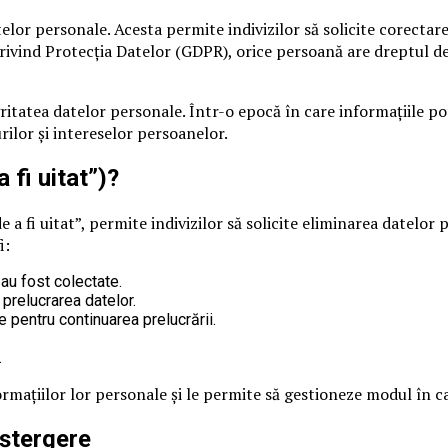
atelor personale. Acesta permite indivizilor să solicite corect
vind Protecția Datelor (GDPR), orice persoană are dreptul de a 
ritatea datelor personale. Într-o epocă în care informațiile pot
rilor și intereselor persoanelor.
 fi uitat”)?
a fi uitat”, permite indivizilor să solicite eliminarea datelor 
i:
au fost colectate.
prelucrarea datelor.
 pentru continuarea prelucrării.
.
mațiilor lor personale și le permite să gestioneze modul în car
 ștergere