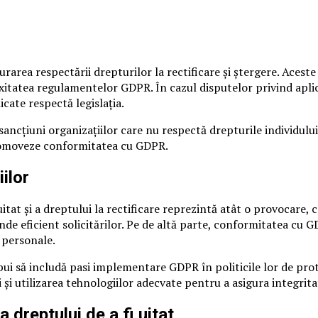
urarea respectării drepturilor la rectificare și ștergere. Aceste
xitatea regulamentelor GDPR. În cazul disputelor privind aplica
icate respectă legislația.
ncțiuni organizațiilor care nu respectă drepturile individului 
 promoveze conformitatea cu GDPR.
ilor
uitat și a dreptului la rectificare reprezintă atât o provocare,
e eficient solicitărilor. Pe de altă parte, conformitatea cu GD
 personale.
bui să includă pasi implementare GDPR în politicile lor de prot
și utilizarea tehnologiilor adecvate pentru a asigura integrita
 dreptului de a fi uitat