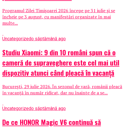
Programul Zilei Timișoarei 2026 începe pe 31 iulie și se
încheie pe 3 august, cu manifestări organizate în mai
multe...
Uncategorized
o săptămână ago
Studiu Xiaomi: 9 din 10 români spun că o
cameră de supraveghere este cel mai util
dispozitiv atunci când pleacă în vacanță
București, 29 iulie 2026. În sezonul de vară, românii pleacă
în vacanță în număr ridicat, dar nu înainte de a se...
Uncategorized
o săptămână ago
De ce HONOR Magic V6 continuă să