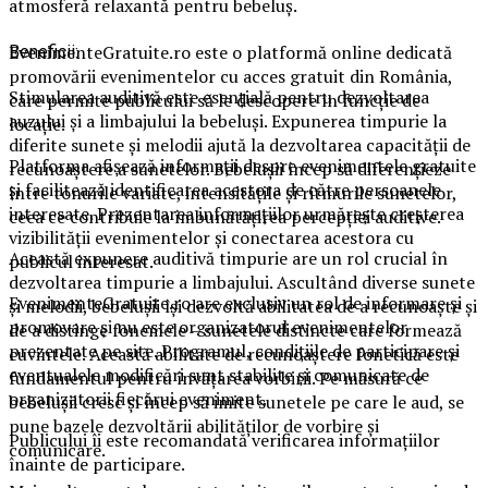
atmosferă relaxantă pentru bebeluș.
EvenimenteGratuite.ro este o platformă online dedicată
Beneficii:
promovării evenimentelor cu acces gratuit din România,
Stimularea auditivă este esențială pentru dezvoltarea
care permite publicului să le descopere în funcție de
auzului și a limbajului la bebeluși. Expunerea timpurie la
locație.
diferite sunete și melodii ajută la dezvoltarea capacității de
Platforma afișează informații despre evenimentele gratuite
recunoaștere a sunetelor. Bebelușii încep să diferențieze
și facilitează identificarea acestora de către persoanele
între tonurile variate, intensitățile și ritmurile sunetelor,
interesate. Prezentarea informațiilor urmărește creșterea
ceea ce contribuie la îmbunătățirea percepției auditive.
vizibilității evenimentelor și conectarea acestora cu
Această expunere auditivă timpurie are un rol crucial în
publicul interesat.
dezvoltarea timpurie a limbajului. Ascultând diverse sunete
EvenimenteGratuite.ro are exclusiv un rol de informare și
și melodii, bebelușii își dezvoltă abilitatea de a recunoaște și
promovare și nu este organizatorul evenimentelor
de a distinge fonemele – sunetele distincte care formează
prezentate pe site. Programul, condițiile de participare și
cuvintele. Această abilitate de recunoaștere fonetică este
eventualele modificări sunt stabilite și comunicate de
fundamentul pentru învățarea vorbirii. Pe măsură ce
organizatorii fiecărui eveniment.
bebelușii cresc și încep să imite sunetele pe care le aud, se
pune bazele dezvoltării abilităților de vorbire și
Publicului îi este recomandată verificarea informațiilor
comunicare.
înainte de participare.