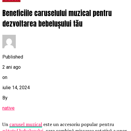
Beneficiile caruselului muzical pentru
dezvoltarea bebelușului tău
Published
2 ani ago
on
iulie 14, 2024
By
native
Un
carusel muzical
este un accesoriu popular pentru
pătuțul bebelușului
, care combină mișcarea rotativă a unor