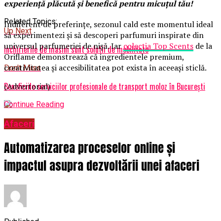
experiență plăcută și benefică pentru micuțul tău!
Related Topics:
Indiferent de preferințe, sezonul cald este momentul ideal
Up Next
să experimentezi și să descoperi parfumuri inspirate din
universul parfumeriei de nișă. Iar
colecția Top Scents
de la
Inchirierile de masini sunt solutii de mobilitate
Oriflame demonstrează că ingredientele premium,
creativitatea și accesibilitatea pot exista în aceeași sticlă.
Don't Miss
Beneficiile serviciilor profesionale de transport moloz în București
(Advertorial)
Continue Reading
Afaceri
Automatizarea proceselor online și
impactul asupra dezvoltării unei afaceri