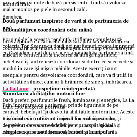
prospețime și note de bază persistente, tind să evolueze
motorii fine.
mai armonios pe piele în sezonul cald.
Beneficii:
Două parfumuri inspirate de vară și de parfumeria de
nișă
Îmbunătățirea coordonării ochi-mână
Pornind de la această tendință, Oriflame completează
Interacțiunea cu caruselul muzical ajută la îmbunătățirea
colecția Top Scents cu două noi parfumuri create împreună
coordonării ochi-mână a bebelușului. În timp ce urmărește
cu Givaudan, unul dintre liderii mondiali în parfumeria fină.
mișcările caruselului și încearcă să atingă figurinele,
bebelușul își antrenează coordonarea dintre ceea ce vede și
modul în care își mișcă mâinile. Aceste exerciții sunt
esențiale pentru dezvoltarea coordonării, care va fi utilă în
activitățile zilnice, cum ar fi hrănirea de sine și îmbrăcarea.
La La Lime
– prospețime reinterpretată
Stimularea abilităților motorii fine
Dacă preferi parfumurile fresh, luminoase și energice, La La
Prin încercarea de a atinge și prinde figurinele de pe
Lime este alegerea potrivită.
carusel, bebelușul își dezvoltă abilitățile motorii fine. Aceste
mișcări implică utilizarea mușchilor mici ai mâinilor și
Parfumul este construit în jurul lime-ului peruvian,
degetelor, care sunt esențiali pentru activități mai
completat de un acord de lenjerie proaspăt spălată și
complexe, precum desenatul, scrisul și manipularea
Akigalawood, o notă lemnoasă modernă care oferă