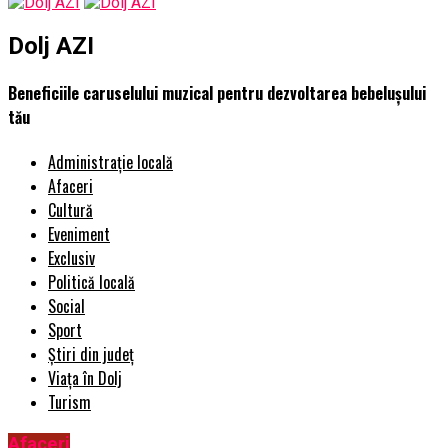
Dolj AZI
Beneficiile caruselului muzical pentru dezvoltarea bebelușului
tău
Administrație locală
Afaceri
Cultură
Eveniment
Exclusiv
Politică locală
Social
Sport
Știri din județ
Viața în Dolj
Turism
Afaceri