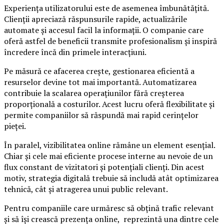
Experiența utilizatorului este de asemenea îmbunătățită.
Clienții apreciază răspunsurile rapide, actualizările
automate și accesul facil la informații. O companie care
oferă astfel de beneficii transmite profesionalism și inspiră
încredere încă din primele interacțiuni.
Pe măsură ce afacerea crește, gestionarea eficientă a
resurselor devine tot mai importantă. Automatizarea
contribuie la scalarea operațiunilor fără creșterea
proporțională a costurilor. Acest lucru oferă flexibilitate și
permite companiilor să răspundă mai rapid cerințelor
pieței.
În paralel, vizibilitatea online rămâne un element esențial.
Chiar și cele mai eficiente procese interne au nevoie de un
flux constant de vizitatori și potențiali clienți. Din acest
motiv, strategia digitală trebuie să includă atât optimizarea
tehnică, cât și atragerea unui public relevant.
Pentru companiile care urmăresc să obțină trafic relevant
și să își crească prezența online, reprezintă una dintre cele