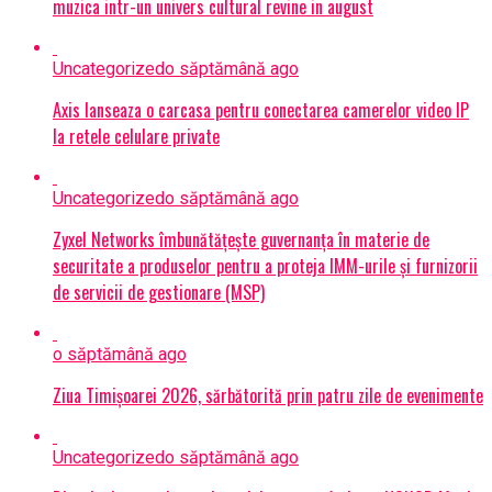
muzica intr-un univers cultural revine in august
Uncategorized
o săptămână ago
Axis lanseaza o carcasa pentru conectarea camerelor video IP
la retele celulare private
Uncategorized
o săptămână ago
Zyxel Networks îmbunătățește guvernanța în materie de
securitate a produselor pentru a proteja IMM-urile și furnizorii
de servicii de gestionare (MSP)
o săptămână ago
Ziua Timișoarei 2026, sărbătorită prin patru zile de evenimente
Uncategorized
o săptămână ago