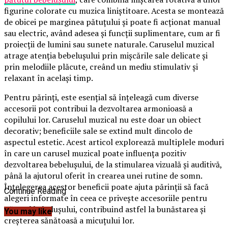
figurine colorate cu muzica liniștitoare. Acesta se montează
de obicei pe marginea pătuțului și poate fi acționat manual
sau electric, având adesea și funcții suplimentare, cum ar fi
proiecții de lumini sau sunete naturale. Caruselul muzical
atrage atenția bebelușului prin mișcările sale delicate și
prin melodiile plăcute, creând un mediu stimulativ și
relaxant în același timp.
Pentru părinți, este esențial să înțeleagă cum diverse
accesorii pot contribui la dezvoltarea armonioasă a
copilului lor. Caruselul muzical nu este doar un obiect
decorativ; beneficiile sale se extind mult dincolo de
aspectul estetic. Acest articol explorează multiplele moduri
în care un carusel muzical poate influența pozitiv
dezvoltarea bebelușului, de la stimularea vizuală și auditivă,
până la ajutorul oferit în crearea unei rutine de somn.
Înțelegerea acestor beneficii poate ajuta părinții să facă
Continue Reading
alegeri informate în ceea ce privește accesoriile pentru
pătuțul bebelușului, contribuind astfel la bunăstarea și
You may like
creșterea sănătoasă a micuțului lor.