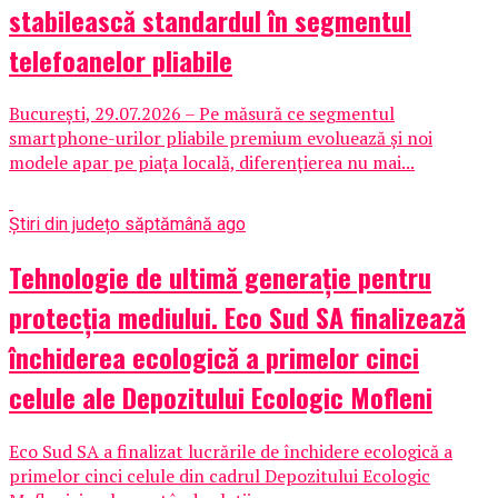
stabilească standardul în segmentul
telefoanelor pliabile
București, 29.07.2026 – Pe măsură ce segmentul
smartphone-urilor pliabile premium evoluează și noi
modele apar pe piața locală, diferențierea nu mai...
Știri din județ
o săptămână ago
Tehnologie de ultimă generație pentru
protecția mediului. Eco Sud SA finalizează
închiderea ecologică a primelor cinci
celule ale Depozitului Ecologic Mofleni
Eco Sud SA a finalizat lucrările de închidere ecologică a
primelor cinci celule din cadrul Depozitului Ecologic