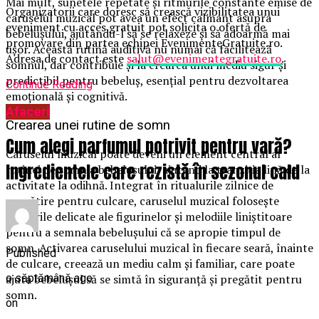
Mai mult, sunetele repetate și ritmurile constante emise de
Organizatorii care doresc să crească vizibilitatea unui
caruselul muzical pot avea un efect calmant asupra
eveniment cu acces gratuit pot solicita o ofertă de
bebelușului, ajutându-l să se relaxeze și să adoarmă mai
promovare din partea echipei EvenimenteGratuite.ro.
ușor. Această rutină auditivă nu numai că facilitează
Adresa de contact este
salut@evenimentegratuite.ro
.
somnul, dar contribuie și la crearea unui mediu sigur și
predictibil pentru bebeluș, esențial pentru dezvoltarea
Continue Reading
emoțională și cognitivă.
Afaceri
Crearea unei rutine de somn
Cum alegi parfumul potrivit pentru vară?
Caruselul muzical poate deveni un element central al
Ingredientele care rezistă în sezonul cald
rutinei de somn a bebelușului, ajutând la tranziția lină de la
activitate la odihnă. Integrat în ritualurile zilnice de
pregătire pentru culcare, caruselul muzical folosește
mișcările delicate ale figurinelor și melodiile liniștitoare
pentru a semnala bebelușului că se apropie timpul de
somn. Activarea caruselului muzical în fiecare seară, înainte
Published
de culcare, creează un mediu calm și familiar, care poate
o săptămână ago
ajuta bebelușul să se simtă în siguranță și pregătit pentru
somn.
on