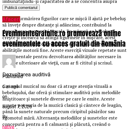
îmbunătățindu-și capacitatea de a se concentra asupra
unui punct fix.
În plus, urmărirea figurilor care se mișcă îl ajută pe bebeluș
Afaceri
să învețe despre distanțe și adâncime, contribuind la
dezvoltarea percepției vizuale. Pe măsură ce bebelușul
EvenimenteGratuite.ro promovează online
crește și încearcă să atingă figurinele în mișcare, acest
evenimentele cu acces gratuit din România
proces stimulează coordonarea ochi-mână, dezvoltând
abilitățile motorii fine. Aceste exerciții vizuale repetate sunt
fundamentale pentru dezvoltarea abilităților necesare în
etapele ulterioare ale vieții, cum ar fi cititul și scrisul.
Dezvoltarea auditivă
Published
Caruselul muzical nu doar că atrage atenția vizuală a
o zi ago
bebelușului, dar oferă și stimulare auditivă prin melodiile
on
liniștitoare și sunetele diverse pe care le emite. Aceste
sunete pot varia de la muzică clasică și cântece de leagăn,
august 7, 2026
până la sunete naturale precum ciripitul păsărilor sau
By
zgomotul mării. Alternanța melodiilor și sunetelor este
concepută pentru a fi calmantă și plăcută, creând o
native