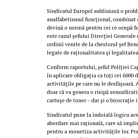
Sindicatul Europol subliniază o prob
analfabetismul funcțional, combinat c
devină o normă pentru cei ce ocupă f
este cazul șefului Direcției Generale 
ordinii venite de la chestorul șef Be
legate de raționalitatea și legalitate
Conform raportului, șeful Poliției Capi
în aplicare obligația ca toți cei 6000 
activitățile pe care nu le desfășoară. 
doar că va genera o risipă semnificati
cartușe de toner – dar și o birocrație i
Sindicatul pune la îndoială logica ac
abordare mai rațională, care să implic
pentru a monetiza activitățile lor. Pr