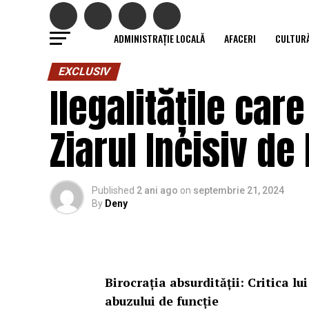
ADMINISTRAȚIE LOCALĂ
AFACERI
CULTUR
EXCLUSIV
Ilegalitățile ca
Ziarul Incisiv d
Published
2 ani ago
on
septembrie 21, 2024
By
Deny
Birocrația absurdității: Critica l
abuzului de funcție