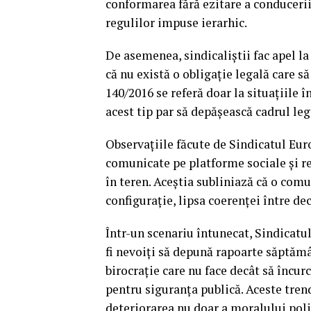
conformarea fără ezitare a conducerii,
regulilor impuse ierarhic.
De asemenea, sindicaliștii fac apel la
că nu există o obligație legală care 
140/2016 se referă doar la situațiile în
acest tip par să depășească cadrul lega
Observațiile făcute de Sindicatul Euro
comunicate pe platforme sociale și rea
în teren. Aceștia subliniază că o comu
configurație, lipsa coerenței între de
Într-un scenariu întunecat, Sindicatul
fi nevoiți să depună rapoarte săptămân
birocrație care nu face decât să încur
pentru siguranța publică. Aceste tren
deteriorarea nu doar a moralului poliț