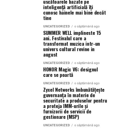
uscătoarele bazate pe
inteligență artificială îți
cunosc hainele mai bine decât
tine
UNCATEGORIZED
o săptămână ago
SUMMER WELL implineste 15
ani. Festivalul care a
transformat muzica intr-un
univers cultural revine in
august
UNCATEGORIZED
o săptămână ago
HONOR Magic V6: designul
care se poartă
UNCATEGORIZED
o săptămână ago
Zyxel Networks îmbunătățește
guvernanța în materie de
securitate a produselor pentru
a proteja IMM-urile și
furnizorii de servicii de
gestionare (MSP)
UNCATEGORIZED
o săptămână ago