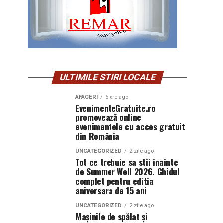
ULTIMILE STIRI LOCALE
AFACERI
6 ore ago
EvenimenteGratuite.ro
promovează online
evenimentele cu acces gratuit
din România
UNCATEGORIZED
2 zile ago
Tot ce trebuie sa stii inainte
de Summer Well 2026. Ghidul
complet pentru editia
aniversara de 15 ani
UNCATEGORIZED
2 zile ago
Mașinile de spălat și