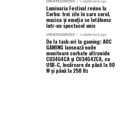
UNCATEGORIZED
o săptămână ago
Luminaria Festival revine la
Corbu: trei zile în care cerul,
muzica și emoția se întâlnesc
într-un spectacol unic
UNCATEGORIZED
o săptămână ago
De la task-uri la gaming: AOC
GAMING lansează noile
monitoare curbate ultrawide
CU34G4CA și CU34G4ZCA, cu
USB-C, încărcare de până la 90
W și până la 250 Hz