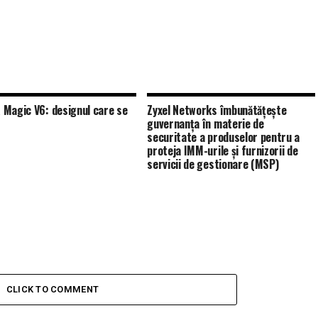
Magic V6: designul care se
Zyxel Networks îmbunătățește
guvernanța în materie de
securitate a produselor pentru a
proteja IMM-urile și furnizorii de
servicii de gestionare (MSP)
CLICK TO COMMENT