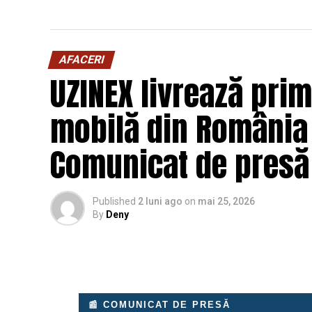
AFACERI
UZINEX livrează prim
mobilă din România 
Comunicat de presă
Published
2 luni ago
on
mai 25, 2026
By
Deny
📰 COMUNICAT DE PRESĂ