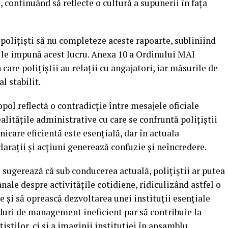
 continuând să reflecte o cultură a supunerii în fața
 polițiști să nu completeze aceste rapoarte, subliniind
să le impună acest lucru. Anexa 10 a Ordinului MAI
 care polițiștii au relații cu angajatori, iar măsurile de
l stabilit.
pol reflectă o contradicție între mesajele oficiale
litățile administrative cu care se confruntă polițiștii
nicare eficientă este esențială, dar în actuala
clarații și acțiuni generează confuzie și neîncredere.
 sugerează că sub conducerea actuală, polițiștii ar putea
ale despre activitățile cotidiene, ridiculizând astfel o
ce și să oprească dezvoltarea unei instituții esențiale
duri de management ineficient par să contribuie la
iștilor, ci și a imaginii instituției în ansamblu.