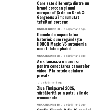
Care este diferența dintre un
brand coreean și unul
european? Și de ce Geek &
Gorgeous a împrumutat
trăsături coreene
UNCATEGORIZED
o săptămână ago
Dincolo de capacitatea
bateriei: cum regândește
HONOR Magic V6 autonomia
unui telefon pliabil
UNCATEGORIZED
o săptămână ago
Axis lanseaza o carcasa
pentru conectarea camerelor
video IP la retele celulare
private
o săptămână ago
Ziua Timișoarei 2026,
sărbătorită prin patru zile de
evenimente
UNCATEGORIZED
o săptămână ago