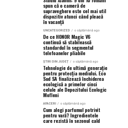
Studiu Xiaomi: 9 din 10 români
spun că o cameră de
supraveghere este cel mai util
dispozitiv atunci când pleacă
în vacanță
UNCATEGORIZED
o săptămână ago
De ce HONOR Magic V6
continuă să stabilească
standardul în segmentul
telefoanelor pliabile
ȘTIRI DIN JUDEȚ
o săptămână ago
Tehnologie de ultimă generație
pentru protecția mediului. Eco
Sud SA finalizează închiderea
ecologică a primelor cinci
celule ale Depozitului Ecologic
Mofleni
AFACERI
o săptămână ago
Cum alegi parfumul potrivit
pentru vară? Ingredientele
care rezistă în sezonul cald