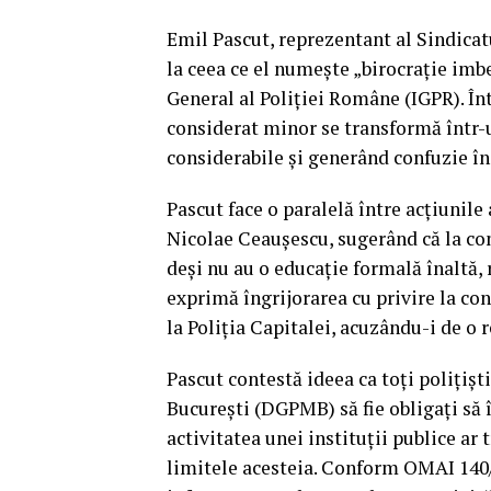
Emil Pascut, reprezentant al Sindicat
la ceea ce el numește „birocrație imb
General al Poliției Române (IGPR). În
considerat minor se transformă într-u
considerabile și generând confuzie în 
Pascut face o paralelă între acțiunile
Nicolae Ceaușescu, sugerând că la con
deși nu au o educație formală înaltă, 
exprimă îngrijorarea cu privire la con
la Poliția Capitalei, acuzându-i de o 
Pascut contestă ideea ca toți polițișt
București (DGPMB) să fie obligați să
activitatea unei instituții publice ar 
limitele acesteia. Conform OMAI 140/