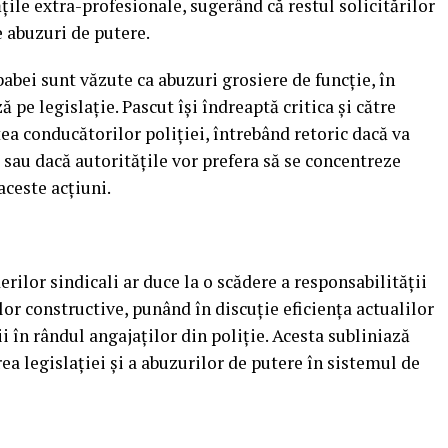
ile extra-profesionale, sugerând că restul solicitărilor
e abuzuri de putere.
abei sunt văzute ca abuzuri grosiere de funcție, în
 pe legislație. Pascut își îndreaptă critica și către
ea conducătorilor poliției, întrebând retoric dacă va
 sau dacă autoritățile vor prefera să se concentreze
aceste acțiuni.
erilor sindicali ar duce la o scădere a responsabilității
cilor constructive, punând în discuție eficiența actualilor
i în rândul angajaților din poliție. Acesta subliniază
a legislației și a abuzurilor de putere în sistemul de