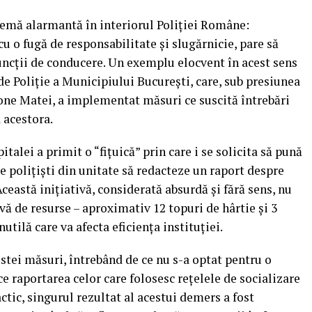
lemă alarmantă în interiorul Poliției Române:
u o fugă de responsabilitate și slugărnicie, pare să
uncții de conducere. Un exemplu elocvent în acest sens
de Poliție a Municipiului București, care, sub presiunea
none Matei, a implementat măsuri ce suscită întrebări
a acestora.
talei a primit o “fițuică” prin care i se solicita să pună
de polițiști din unitate să redacteze un raport despre
Această inițiativă, considerată absurdă și fără sens, nu
vă de resurse – aproximativ 12 topuri de hârtie și 3
nutilă care va afecta eficiența instituției.
estei măsuri, întrebând de ce nu s-a optat pentru o
e raportarea celor care folosesc rețelele de socializare
actic, singurul rezultat al acestui demers a fost