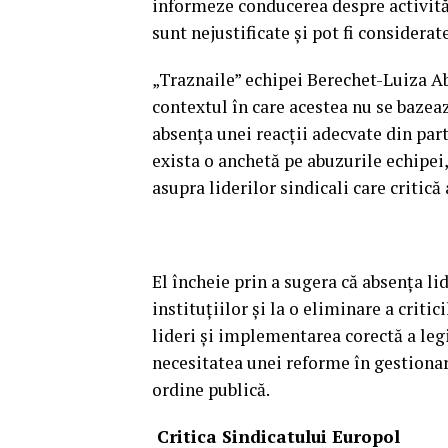
informeze conducerea despre activităț
sunt nejustificate și pot fi considerat
„Traznaile” echipei Berechet-Luiza Ab
contextul în care acestea nu se bazează
absența unei reacții adecvate din part
exista o anchetă pe abuzurile echipei,
asupra liderilor sindicali care critică 
El încheie prin a sugera că absența lid
instituțiilor și la o eliminare a criti
lideri și implementarea corectă a legi
necesitatea unei reforme în gestionare
ordine publică.
Critica Sindicatului Europol