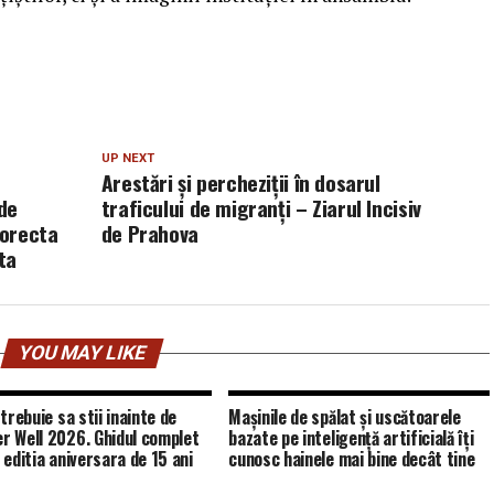
UP NEXT
Arestări și percheziții în dosarul
 de
traficului de migranți – Ziarul Incisiv
corecta
de Prahova
ta
YOU MAY LIKE
trebuie sa stii inainte de
Mașinile de spălat și uscătoarele
 Well 2026. Ghidul complet
bazate pe inteligență artificială îți
 editia aniversara de 15 ani
cunosc hainele mai bine decât tine