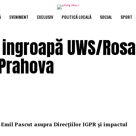
Ă
EVENIMENT
EXCLUSIV
POLITICĂ LOCALĂ
SOCIAL
SPORT
re ingroapă UWS/Rosal
e Prahova
ui Emil Pascut asupra Direcțiilor IGPR și impactul