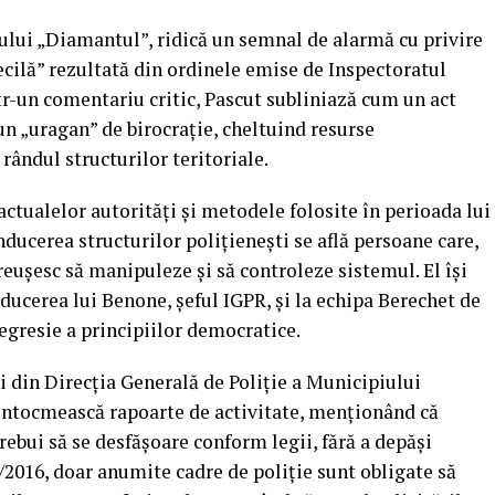
ului „Diamantul”, ridică un semnal de alarmă cu privire
ecilă” rezultată din ordinele emise de Inspectoratul
tr-un comentariu critic, Pascut subliniază cum un act
n „uragan” de birocrație, cheltuind resurse
rândul structurilor teritoriale.
 actualelor autorități și metodele folosite în perioada lui
ducerea structurilor polițienești se află persoane care,
reușesc să manipuleze și să controleze sistemul. El își
ducerea lui Benone, șeful IGPR, și la echipa Berechet de
regresie a principiilor democratice.
ii din Direcția Generală de Poliție a Municipiului
 întocmească rapoarte de activitate, menționând că
trebui să se desfășoare conform legii, fără a depăși
2016, doar anumite cadre de poliție sunt obligate să