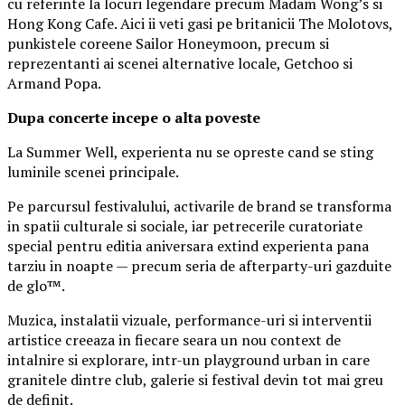
cu referinte la locuri legendare precum Madam Wong’s si
Hong Kong Cafe. Aici ii veti gasi pe britanicii The Molotovs,
punkistele coreene Sailor Honeymoon, precum si
reprezentanti ai scenei alternative locale, Getchoo si
Armand Popa.
Dupa concerte incepe o alta poveste
La Summer Well, experienta nu se opreste cand se sting
luminile scenei principale.
Pe parcursul festivalului, activarile de brand se transforma
in spatii culturale si sociale, iar petrecerile curatoriate
special pentru editia aniversara extind experienta pana
tarziu in noapte — precum seria de afterparty-uri gazduite
de glo™.
Muzica, instalatii vizuale, performance-uri si interventii
artistice creeaza in fiecare seara un nou context de
intalnire si explorare, intr-un playground urban in care
granitele dintre club, galerie si festival devin tot mai greu
de definit.