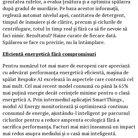
greutatea rufelor, a evalua țesătura și a optimiza spălarea
după gradul de murdărie. Pe baza acestor informații,
reglează automat nivelul apei, cantitatea de detergent,
timpul de înmuiere și de clătire, precum și ciclurile de
centrifugare, totul în timp real și fără ca să fie nevoie să
faci nimic. Rezultatul? Haine curate de fiecare dată.
Spălarea se face cu precizie, nu la întâmplare.
Eficiență energetică fără compromisuri
Pentru numărul tot mai mare de europeni care apreciază
cu adevărat performanța energetică eficientă, mașina de
spălat Bespoke AI excelează în aspectele care contează cel
mai mult. Cel mai recent model consumă cu până la 65%
mai puțină energie decât cerințele minime pentru o clasă
energetică A. Prin intermediul aplicației SmartThings ,
modul AI Energy monitorizează și optimizează continuu
consumul de energie, ajustându-l inteligent pe parcursul
ciclurilor pentru a reduce amprenta ecologică fără a
sacrifica performanța. Facturi mai mici înseamnă un impact
mai redus asupra mediului și o casă mai inteligentă.