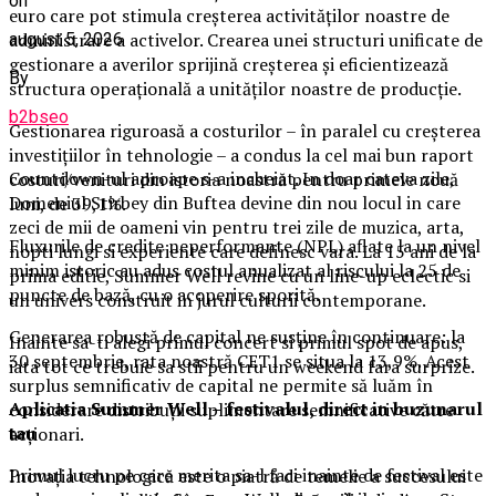
on
euro care pot stimula creșterea activităților noastre de
administrare a activelor. Crearea unei structuri unificate de
august 5, 2026
gestionare a averilor sprijină creșterea și eficientizează
By
structura operațională a unităților noastre de producție.
b2bseo
Gestionarea riguroasă a costurilor – în paralel cu creșterea
investițiilor în tehnologie – a condus la cel mai bun raport
Countdown-ul aproape s-a incheiat. In doar cateva zile,
costuri/venituri din istoria noastră pentru primele nouă
Domeniul Stirbey din Buftea devine din nou locul in care
luni, de 39,1%.
zeci de mii de oameni vin pentru trei zile de muzica, arta,
Fluxurile de credite neperformante (NPL) aflate la un nivel
nopti lungi si experiente care definesc vara. La 15 ani de la
minim istoric au adus costul anualizat al riscului la 25 de
prima editie, Summer Well revine cu un line-up eclectic si
puncte de bază, cu o acoperire sporită.
un univers construit in jurul culturii contemporane.
Generarea robustă de capital ne susține în continuare: la
Inainte sa-ti alegi primul concert si primul spot de apus,
30 septembrie, rata noastră CET1 se situa la 13,9%. Acest
iata tot ce trebuie sa stii pentru un weekend fara surprize.
surplus semnificativ de capital ne permite să luăm în
Aplica
t
ia Summer Well
– festivalul, direct in buzunarul
considerare distribuții suplimentare semnificative către
tau
acționari.
Primul lucru pe care merita sa-l faci inainte de festival este
Inovația tehnologică este o piatră de temelie a succesului