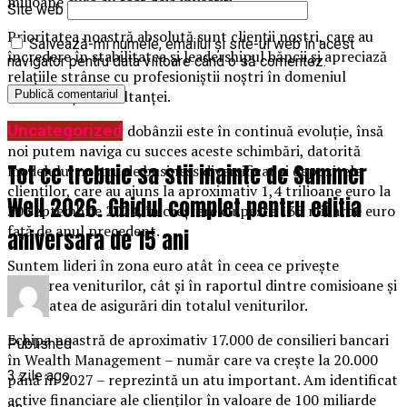
milioane euro au fost deja investiți.
Site web
Prioritatea noastră absolută sunt clienții noștri, care au
Salvează-mi numele, emailul și site-ul web în acest
încredere în stabilitatea și leadershipul băncii și apreciază
navigator pentru data viitoare când o să comentez.
relațiile strânse cu profesioniștii noștri în domeniul
creditării și consultanței.
Uncategorized
Contextul ratelor dobânzii este în continuă evoluție, însă
noi putem naviga cu succes aceste schimbări, datorită
Tot ce trebuie sa stii inainte de Summer
modelului nostru de business diversificat și depozitele
clienților, care au ajuns la aproximativ 1,4 trilioane euro la
Well 2026. Ghidul complet pentru editia
30 septembrie 2024, în creștere cu peste 135 miliarde euro
față de anul precedent.
aniversara de 15 ani
Suntem lideri în zona euro atât în ceea ce privește
creșterea veniturilor, cât și în raportul dintre comisioane și
activitatea de asigurări din totalul veniturilor.
Echipa noastră de aproximativ 17.000 de consilieri bancari
Published
în Wealth Management – număr care va crește la 20.000
3 zile ago
până în 2027 – reprezintă un atu important. Am identificat
active financiare ale clienților în valoare de 100 miliarde