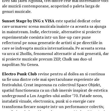
Erez sau Jalen Ngonda, trei dintre cele mai interesante voci
ale muzicii contemporane, acoperind o paleta larga de
genuri muzicale.
Sunset Stage by ING x VISA
este spatiul dedicat celor
care urmaresc scena muzicala inainte ca aceasta sa ajunga
in mainstream. Indie, electronic, alternative si proiecte
experimentale coexista intr-un line-up care pune
reflectorul pe noua generatie de artisti si pe directiile in
care se indreapta muzica internationala. Pe aceasta scena
va urca si 2hollis, fenomenul alternativ al noii generatii, dar
si proiecte muzicale precum ZEP, Chalk sau duo-ul
napolitan Nu Genea.
Electro Punk Club
revine pentru al doilea an si continua
sa fie una dintre cele mai spectaculoase experiente ale
festivalului. Creat impreuna cu colectivul Space Objekt,
spatiul functioneaza ca un club imersiv inspirat de estetica
underground a Los Angeles-ului anilor ’70. Fatade neon,
instalatii vizuale, electronica, punk si o energie care
transforma fiecare noapte intr-un performance colectiv,