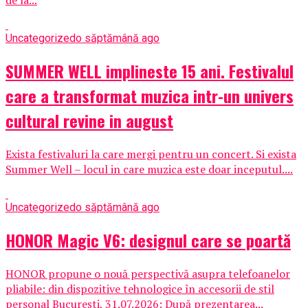
de la...
Uncategorized
o săptămână ago
SUMMER WELL implineste 15 ani. Festivalul
care a transformat muzica intr-un univers
cultural revine in august
Exista festivaluri la care mergi pentru un concert. Si exista
Summer Well – locul in care muzica este doar inceputul....
Uncategorized
o săptămână ago
HONOR Magic V6: designul care se poartă
HONOR propune o nouă perspectivă asupra telefoanelor
pliabile: din dispozitive tehnologice în accesorii de stil
personal București, 31.07.2026: După prezentarea...