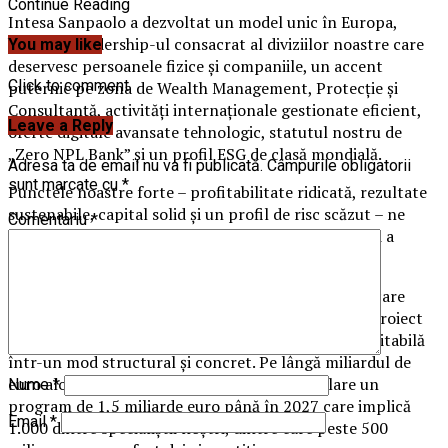
Continue Reading
Intesa Sanpaolo a dezvoltat un model unic în Europa,
bazat pe leadership-ul consacrat al diviziilor noastre care
You may like
deservesc persoanele fizice și companiile, un accent
Click to comment
puternic pe zona de Wealth Management, Protecție și
Consultanță, activități internaționale gestionate eficient,
Leave a Reply
oferte digitale avansate tehnologic, statutul nostru de
„Zero NPL Bank” și un profil ESG de clasă mondială.
Adresa ta de email nu va fi publicată.
Câmpurile obligatorii
sunt marcate cu
*
Punctele noastre forte – profitabilitate ridicată, rezultate
sustenabile, capital solid și un profil de risc scăzut – ne
Comentariu
*
conferă un rol important în susținerea economiei și a
peisajului social din Europa.
Intesa Sanpaolo Group este o instituție financiară care
deservește economia: implementăm cel mai mare proiect
de coeziune socială, promovând o societate mai echitabilă
într-un mod structural și concret. Pe lângă miliardul de
euro alocat între 2018 și 2021, avem în derulare un
Nume
*
program de 1,5 miliarde euro până în 2027 care implică
Email
*
1.000 dintre specialiștii noștri, dintre care peste 500