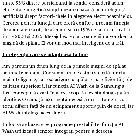
timp, 53% dintre participanți la sondaj consideră acum
eficiența energetică și optimizarea bazată pe inteligență
artificială drept factori-cheie în alegerea electrocasnicelor.
Cererea pentru funcții care oferă confort, precum funcția
de abur, a crescut, de asemenea, cu 19% de la un an la altul,
între 2024 și 2025. Mesajul este clar: oamenii nu vor doar o
mașină de spălat. Ei vor un mod mai inteligent de a trăi.
Inteligență care se adaptează la tine
Am parcurs un drum lung de la primele mașini de spălat
acționate manual. Consumatorii de astăzi solicită funcții
mai inteligente, care să asigure o spălare mai eficientă și de
calitate superioară, iar funcția AI Wash de la Samsung a
fost concepută exact în acest scop. Nu există două spălări
identice. O cămașă ușor uzată necesită un tratament cu
totul diferit față de un echipament sportiv plin de noroi, iar
AI Wash înțelege acest lucru.
În loc să se bazeze pe programe prestabilite, funcția AI
Wash utilizează senzori integrați pentru a detecta