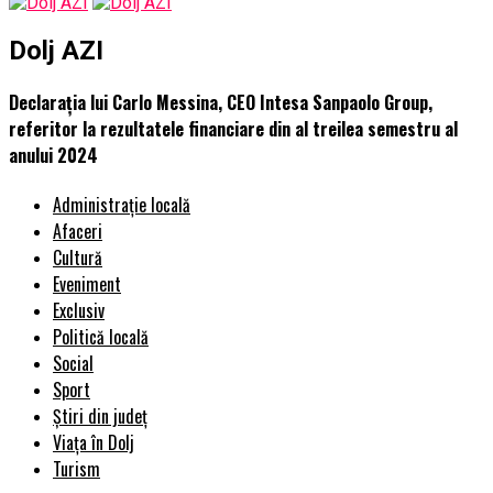
Dolj AZI
Declarația lui Carlo Messina, CEO Intesa Sanpaolo Group,
referitor la rezultatele financiare din al treilea semestru al
anului 2024
Administrație locală
Afaceri
Cultură
Eveniment
Exclusiv
Politică locală
Social
Sport
Știri din județ
Viața în Dolj
Turism