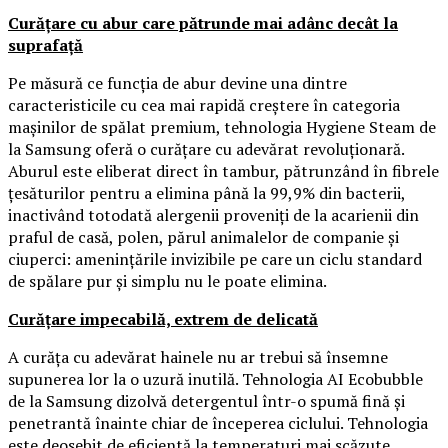
Curățare cu abur care pătrunde mai adânc decât la
suprafață
Pe măsură ce funcția de abur devine una dintre
caracteristicile cu cea mai rapidă creștere în categoria
mașinilor de spălat premium, tehnologia Hygiene Steam de
la Samsung oferă o curățare cu adevărat revoluționară.
Aburul este eliberat direct în tambur, pătrunzând în fibrele
țesăturilor pentru a elimina până la 99,9% din bacterii,
inactivând totodată alergenii proveniți de la acarienii din
praful de casă, polen, părul animalelor de companie și
ciuperci: amenințările invizibile pe care un ciclu standard
de spălare pur și simplu nu le poate elimina.
Curățare impecabilă, extrem de delicată
A curăța cu adevărat hainele nu ar trebui să însemne
supunerea lor la o uzură inutilă. Tehnologia AI Ecobubble
de la Samsung dizolvă detergentul într-o spumă fină și
penetrantă înainte chiar de începerea ciclului. Tehnologia
este deosebit de eficientă la temperaturi mai scăzute,