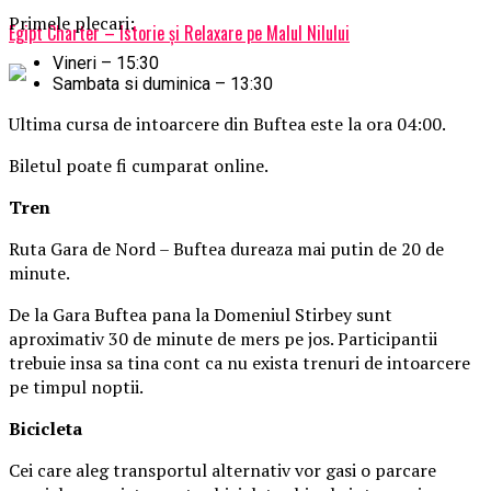
Primele plecari:
Egipt Charter – Istorie și Relaxare pe Malul Nilului
Vineri – 15:30
Sambata si duminica – 13:30
Ultima cursa de intoarcere din Buftea este la ora 04:00.
Biletul poate fi cumparat online.
Tren
Ruta Gara de Nord – Buftea dureaza mai putin de 20 de
minute.
De la Gara Buftea pana la Domeniul Stirbey sunt
aproximativ 30 de minute de mers pe jos. Participantii
trebuie insa sa tina cont ca nu exista trenuri de intoarcere
pe timpul noptii.
Biciclet
a
Cei care aleg transportul alternativ vor gasi o parcare