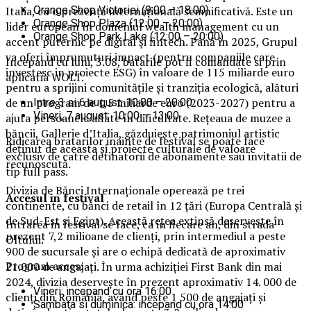
Orange Shop Victoriei (9:00 – 18:00)
Italia, cu o prezență internațională semnificativă. Este un
Orange Shop Plaza (12:00 – 20:00)
lider european în domeniul wealth management cu un
Orange Shop Park Lake (12:00 – 20:00)
accent puternic pe digital și fintech. Până în 2025, Grupul
va oferi împrumuturi impact (pentru companiile care
Incepand cu luni, 3.08, batarile pot fi comandate si prin
investesc in proiecte ESG) în valoare de 115 miliarde euro
aplicatia WOLT.
pentru a sprijini comunitățile și tranziția ecologică, alături
de un program de 1,5 miliarde euro (2023-2027) pentru a
Intre 3 si 6 august: 10:00 – 20:00
Vineri, 7 august: 10:00 – 13:00
ajuta persoanele aflate în dificultate. Rețeaua de muzee a
băncii, Gallerie d’Italia, găzduiește patrimoniul artistic
Ridicarea bratarilor inainte de festival se poate face
deținut de aceasta și proiecte culturale de valoare
exclusiv de catre detinatorii de abonamente sau invitatii de
recunoscută.
tip full pass.
Divizia de Bănci Internaționale operează pe trei
Accesul i
n festival
continente, cu bănci de retail în 12 țări (Europa Centrală și
de Sud-Est și Egipt). Această rețea extinsă deservește în
Intrarea in festival se face, ca in fiecare an, din strada
prezent 7,2 milioane de clienți, prin intermediul a peste
Oltului.
900 de sucursale și are o echipă dedicată de aproximativ
Program acces:
21.000 de angajați. În urma achiziției First Bank din mai
2024, divizia deservește în prezent aproximativ 14. 000 de
Vineri: incepand cu ora 16:00
clienți din România, având peste 1 500 de angajați și
Sambata si duminica: incepand cu ora 14:00