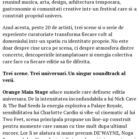
reunind muzica, arta, design, arhitectura temporara,
gastronomie si comunitati creative intr-un festival care si-a
construit propriul univers.
Anul acesta, peste 20 de artisti, trei scene si o serie de
experiente curatoriate transforma fiecare colt al
domeniului intr-un spatiu cu identitate proprie. Nu este
doar despre cine urca pe scena, ci despre atmosfera dintre
concerte, descoperirile intamplatoare si energia colectiva
care face ca fiecare editie sa fie diferita.
Trei scene. Trei universuri. Un singur soundtrack al
verii.
Orange Main Stage
aduce numele care definesc editia
aniversara. De la intensitatea inconfundabila a lui Nick Cave
& The Bad Seeds la energia exploziva a Palaye Royale,
sensibilitatea lui Charlotte Cardin si vibe-ul cinematic al lui
Two Feet, scena principala propune un line-up construit
pentru momente care raman cu tine mult dupa ultimul
encore. Lor li se alatura si nume precum DE’WAYNE, Noga