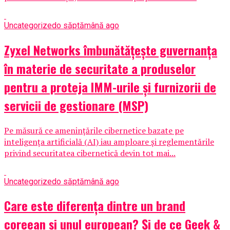
Uncategorized
o săptămână ago
Zyxel Networks îmbunătățește guvernanța
în materie de securitate a produselor
pentru a proteja IMM-urile și furnizorii de
servicii de gestionare (MSP)
Pe măsură ce amenințările cibernetice bazate pe
inteligența artificială (AI) iau amploare și reglementările
privind securitatea cibernetică devin tot mai...
Uncategorized
o săptămână ago
Care este diferența dintre un brand
coreean și unul european? Și de ce Geek &