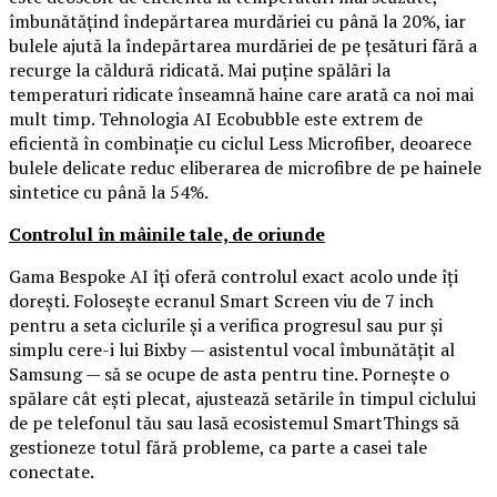
îmbunătățind îndepărtarea murdăriei cu până la 20%, iar
bulele ajută la îndepărtarea murdăriei de pe țesături fără a
recurge la căldură ridicată. Mai puține spălări la
temperaturi ridicate înseamnă haine care arată ca noi mai
mult timp. Tehnologia AI Ecobubble este extrem de
eficientă în combinație cu ciclul Less Microfiber, deoarece
bulele delicate reduc eliberarea de microfibre de pe hainele
sintetice cu până la 54%.
Controlul în mâinile tale, de oriunde
Gama Bespoke AI îți oferă controlul exact acolo unde îți
dorești. Folosește ecranul Smart Screen viu de 7 inch
pentru a seta ciclurile și a verifica progresul sau pur și
simplu cere-i lui Bixby — asistentul vocal îmbunătățit al
Samsung — să se ocupe de asta pentru tine. Pornește o
spălare cât ești plecat, ajustează setările în timpul ciclului
de pe telefonul tău sau lasă ecosistemul SmartThings să
gestioneze totul fără probleme, ca parte a casei tale
conectate.