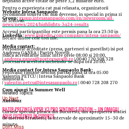
deținând active totale de peste 3,2 miliarde euro.
Pentru o experienta cat mai relaxata, organizatorii
Website Intesa Sanpaolo
recomanda sosirea cat mai devreme, in special in prima zi
Group:
group.intesasanpaolo.com/en/newsroom/all-
de festival.
news/news/2024/highlights-3q24-results
Accesul participantilor este permis pana la ora 23:30 in
LinkedIn:
www.linkedin.com/company/intesa-sanpaolo/
fiecare dintre cele trei zile.
Media contact:
Persoanele acreditate (presa, parteneri si guestlist) isi pot
Andreea GANEA | Porter Novelli
ridica acreditarile zilnic intre orele 08:00 si 20:00,
|
andreea.ganea@porternovelli.ro
| 0040 720 308 328
procesarea acestora incheindu-se dupa ora 20:00.
Media contact for Intesa Sanpaolo Bank:
Festivalul ramane deschis partial pana la ora 05:00
Valentin PETCU | Intesa Sanpaolo Bank
dimineata.
|
valentin.petcu@intesasanpaolo.ro
| 0040 728 208 270
Cum ajungi la Summer Well
Related Topics:
Up Next
Autobuz
RAZER PREZINTĂ VIPER V3 PRO SENTINELS EDITION – UN OMAGIU
Cursele speciale pleaca din Bucuresti, din apropierea statiei
ADUS EXCELENȚEI ÎN ESPORTS
de metrou Straulesti, la intervale de aproximativ 15–30 de
minute.
Don't Miss