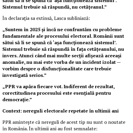
sătui să li se spună că ‘așa funcționează sistemul’.
Sistemul trebuie să răspundă, nu cetățeanul.”
În declarația sa extinsă, Lasca subliniază:
„Suntem în 2025 și încă ne confruntăm cu probleme
fundamentale ale procesului electoral. Românii sunt
sătui să li se spună că ‘așa funcționează sistemul’.
Sistemul trebuie să răspundă în fața cetățeanului, nu
invers. Atunci când mai multe secții afișează aceeași
anomalie, nu mai este vorba de un incident izolat —
vorbim despre o disfuncționalitate care trebuie
investigată serios.”
„PPR va apăra fiecare vot. Indiferent de rezultat,
corectitudinea procesului este esențială pentru
democrație.”
Context: nereguli electorale repetate în ultimii ani
PPR amintește că nereguli de acest tip nu sunt o noutate
în România. În ultimii ani au fost semnalate: