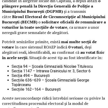
candidat în alegerile locale din Capitală, a depus astăzi
o
plângere penală la Direcția Generală de Poliție a
Municipiului București (DGPMB)
și a transmis
către
Biroul Electoral de Circumscripție al Municipiului
București (BECMB)
o
solicitare oficială de renumărare a
voturilor în toate secțiile de votare
, ca urmare a unor
nereguli grave semnalate de alegători.
Potrivit sesizărilor primite, există
mai multe secții de
votare
în care sistemul ROAEP indică
0 voturi
, deși
alegători reali, identificabili, au confirmat că
au votat fizic
în acele secții
. Situații de acest tip au fost identificate în:
Secția 94 – Școala Gimnazială Nicolae Titulescu
Secția 1147 – Intrarea Crainicului nr. 3, Sector 6
Secția 494 – București
Secțiile 636–639 – Școala Gimnazială George
Topârceanu
Secțiile 162–164 – București
Aceste neconcordanțe ridică întrebări serioase cu privire la
corectitudinea procesului electoral și la modul de