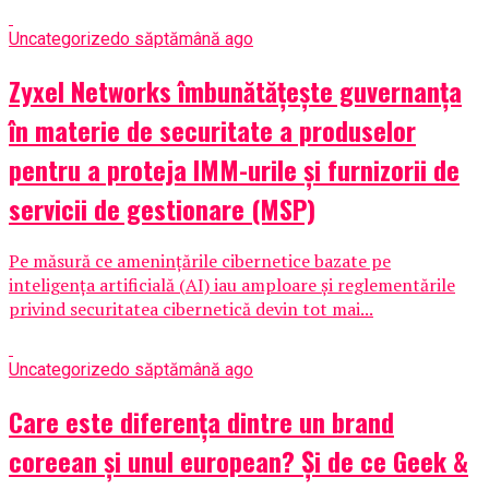
Uncategorized
o săptămână ago
Zyxel Networks îmbunătățește guvernanța
în materie de securitate a produselor
pentru a proteja IMM-urile și furnizorii de
servicii de gestionare (MSP)
Pe măsură ce amenințările cibernetice bazate pe
inteligența artificială (AI) iau amploare și reglementările
privind securitatea cibernetică devin tot mai...
Uncategorized
o săptămână ago
Care este diferența dintre un brand
coreean și unul european? Și de ce Geek &