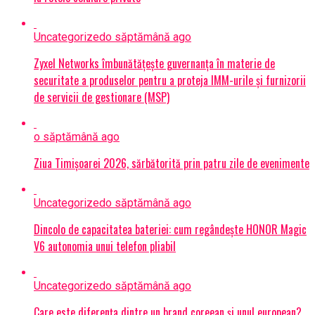
Uncategorized
o săptămână ago
Zyxel Networks îmbunătățește guvernanța în materie de
securitate a produselor pentru a proteja IMM-urile și furnizorii
de servicii de gestionare (MSP)
o săptămână ago
Ziua Timișoarei 2026, sărbătorită prin patru zile de evenimente
Uncategorized
o săptămână ago
Dincolo de capacitatea bateriei: cum regândește HONOR Magic
V6 autonomia unui telefon pliabil
Uncategorized
o săptămână ago
Care este diferența dintre un brand coreean și unul european?