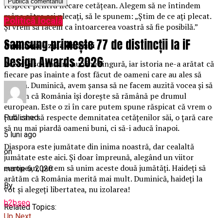
respect pentru fiecare cetățean. Alegem să ne întindem
mâna către cei plecați, să le spunem: „Știm de ce ați plecat.
Politică locală
Și vrem să facem ca întoarcerea voastră să fie posibilă.”
Samsung primește 77 de distincții la iF
Duminică – ziua deciziei
Design Awards 2026
Această schimbare nu vine singură, iar istoria ne-a arătat că
fiecare pas înainte a fost făcut de oameni care au ales să
creadă. Duminică, avem șansa să ne facem auzită vocea și să
arătăm că România își dorește să rămână pe drumul
european. Este o zi în care putem spune răspicat că vrem o
țară care să respecte demnitatea cetățenilor săi, o țară care
Published
să nu mai piardă oameni buni, ci să-i aducă înapoi.
5 luni ago
Diaspora este jumătate din inima noastră, dar cealaltă
on
jumătate este aici. Și doar împreună, alegând un viitor
european, putem să unim aceste două jumătăți. Haideți să
martie 6, 2026
arătăm că România merită mai mult. Duminică, haideți la
By
vot şi alegeţi libertatea, nu izolarea!
b2bseo
Related Topics:
Up Next