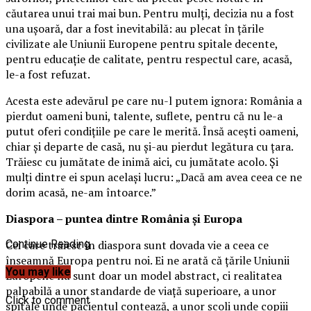
căutarea unui trai mai bun. Pentru mulți, decizia nu a fost
una ușoară, dar a fost inevitabilă: au plecat în țările
civilizate ale Uniunii Europene pentru spitale decente,
pentru educație de calitate, pentru respectul care, acasă,
le-a fost refuzat.
Acesta este adevărul pe care nu-l putem ignora: România a
pierdut oameni buni, talente, suflete, pentru că nu le-a
putut oferi condițiile pe care le merită. Însă acești oameni,
chiar și departe de casă, nu și-au pierdut legătura cu țara.
Trăiesc cu jumătate de inimă aici, cu jumătate acolo. Și
mulți dintre ei spun același lucru: „Dacă am avea ceea ce ne
dorim acasă, ne-am întoarce.”
Diaspora – puntea dintre România și Europa
Cei care trăiesc în diaspora sunt dovada vie a ceea ce
Continue Reading
înseamnă Europa pentru noi. Ei ne arată că țările Uniunii
You may like
Europene nu sunt doar un model abstract, ci realitatea
palpabilă a unor standarde de viață superioare, a unor
Click to comment
spitale unde pacientul contează, a unor școli unde copiii