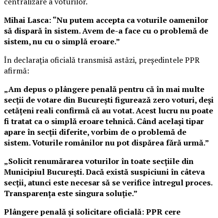
centralizare a voturilor.
Mihai Lasca: “Nu putem accepta ca voturile oamenilor
să dispară în sistem. Avem de-a face cu o problemă de
sistem, nu cu o simplă eroare.”
În declarația oficială transmisă astăzi, președintele PPR
afirmă:
„Am depus o plângere penală pentru că în mai multe
secții de votare din București figurează zero voturi, deși
cetățeni reali confirmă că au votat. Acest lucru nu poate
fi tratat ca o simplă eroare tehnică. Când același tipar
apare în secții diferite, vorbim de o problemă de
sistem. Voturile românilor nu pot dispărea fără urmă.”
„Solicit renumărarea voturilor în toate secțiile din
Municipiul București. Dacă există suspiciuni în câteva
secții, atunci este necesar să se verifice întregul proces.
Transparența este singura soluție.”
Plângere penală și solicitare oficială: PPR cere