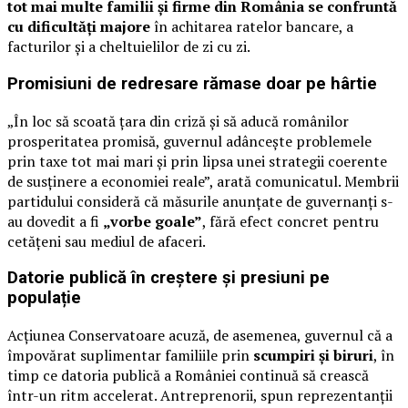
tot mai multe familii și firme din România se confruntă
cu dificultăți majore
în achitarea ratelor bancare, a
facturilor și a cheltuielilor de zi cu zi.
Promisiuni de redresare rămase doar pe hârtie
„În loc să scoată țara din criză și să aducă românilor
prosperitatea promisă, guvernul adâncește problemele
prin taxe tot mai mari și prin lipsa unei strategii coerente
de susținere a economiei reale”, arată comunicatul. Membrii
partidului consideră că măsurile anunțate de guvernanți s-
au dovedit a fi
„vorbe goale”
, fără efect concret pentru
cetățeni sau mediul de afaceri.
Datorie publică în creștere și presiuni pe
populație
Acțiunea Conservatoare acuză, de asemenea, guvernul că a
împovărat suplimentar familiile prin
scumpiri și biruri
, în
timp ce datoria publică a României continuă să crească
într-un ritm accelerat. Antreprenorii, spun reprezentanții