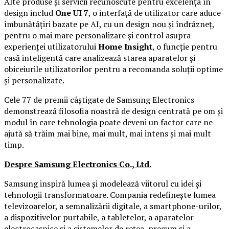
Alte produse și servicii recunoscute pentru excelența în
design includ
One UI 7
, o interfață de utilizator care aduce
îmbunătățiri bazate pe AI, cu un design nou și îndrăzneț,
pentru o mai mare personalizare și control asupra
experienței utilizatorului
Home Insight
, o funcție pentru
casă inteligentă care analizează starea aparatelor și
obiceiurile utilizatorilor pentru a recomanda soluții optime
și personalizate.
Cele 77 de premii câștigate de Samsung Electronics
demonstrează filosofia noastră de design centrată pe om și
modul în care tehnologia poate deveni un factor care ne
ajută să trăim mai bine, mai mult, mai intens și mai mult
timp.
Despre Samsung Electronics Co., Ltd.
Samsung inspiră lumea și modelează viitorul cu idei și
tehnologii transformatoare. Compania redefinește lumea
televizoarelor, a semnalizării digitale, a smartphone-urilor,
a dispozitivelor purtabile, a tabletelor, a aparatelor
electrocasnice și a sistemelor de rețea, precum și a