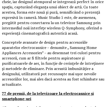
cheie, iar designul atemporal se integrează perfect în orice
spațiu, capturând eleganța unui obiect de artă. Cu toate
acestea, forma este nouă și pură, semnificând o prezență
expresivă în cameră. Music Studio 5 este, de asemenea,
pregătit pentru conectarea la un televizor Samsung prin
intermediul noii interfețe wireless Q-Symphony, oferind o
experiență cinematografică autentică acasă.
Conceptele avansate de design pentru accesoriile
aparatelor electrocasnice – denumite „ Samsung Home
Appliances Accessories” – au desemnat trei culori pentru
accesorii, cum ar fi filtrele pentru aspiratoare și
purificatoarele de aer, în funcție de cerințele de întreținere
și metodele de eliminare. Prin această îmbunătățire a
designului, utilizatorii pot recunoaște mai ușor nevoile
accesoriilor lor, mai ales dacă acestea au fost schimbate sau
actualizate.
77 de premii, de la televizoare la electrocasnice și
smartphone-uri