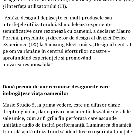
și interfața utilizatorului (UI).
„Astăzi, designul depășește cu mult produsele sau
interfețele utilizatorului. El modelează experiențe
semnificative care rezonează cu oamenii, a declarat Mauro
Porcini, președinte și director de design al diviziei Device
eXperience (DX) la Samsung Electronics. „Designul centrat
pe om va rămâne în centrul eforturilor noastre –
aprofundând experiențele și promovând
inovarea responsabilă.”
Două premii de aur recunosc designurile care
îmbogățesc viața oamenilor
Music Studio 5, la prima vedere, este un difuzor clasic
dreptunghiular, dar o privire mai atentă dezvăluie detaliile
sale unice, cum ar fi grila fin perforată care ascunde
unitățile audio de înaltă performanță. Iluminarea dinamică
frontală ajută utilizatorul să identifice cu ușurință funcțiile