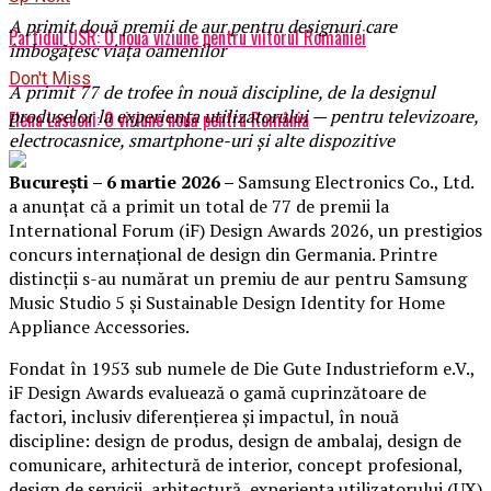
A primit
două
premii
de aur
pentru designuri care
Partidul USR: O nouă viziune pentru viitorul României
îmbogățesc viața oamenilor
Don't Miss
A primit 77
de trofee
în nouă discipline, de la designul
produselor la experiența utilizatorului — pentru televizoare,
Elena Lasconi: O viziune nouă pentru România
electrocasnice, smartphone-uri și alte dispozitive
București
–
6 martie 2026
–
Samsung Electronics Co., Ltd.
a anunțat că a primit un total de 77 de premii la
International Forum (iF) Design Awards 2026, un prestigios
concurs internațional de design din Germania. Printre
distincții s-au numărat un premiu de aur pentru Samsung
Music Studio 5 și Sustainable Design Identity for Home
Appliance Accessories.
Fondat în 1953 sub numele de Die Gute Industrieform e.V.,
iF Design Awards evaluează o gamă cuprinzătoare de
factori, inclusiv diferențierea și impactul, în nouă
discipline: design de produs, design de ambalaj, design de
comunicare, arhitectură de interior, concept profesional,
design de servicii, arhitectură, experiența utilizatorului (UX)