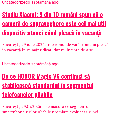
Uncategorized
o săptămână ago
Studiu Xiaomi: 9 din 10 români spun că o
cameră de supraveghere este cel mai util
dispozitiv atunci când pleacă în vacanță
București, 29 iulie 2026. În sezonul de vară, românii pleacă
în vacanță în număr ridicat, dar nu înainte de a se...
Uncategorized
o săptămână ago
De ce HONOR Magic V6 continuă să
stabilească standardul în segmentul
telefoanelor pliabile
București, 29.07.2026 – Pe măsură ce segmentul
smartphone-urilor pliabile premium evoluează și noi