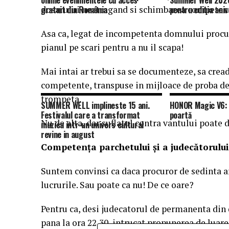
online evenimentele cu acces
Summer Well 2026
dosarului neatragand si schimbarea competente
gratuit din România
pentru editia aniv
Asa ca, legat de incompetenta domnului procu
pianul pe scari pentru a nu il scapa!
Mai intai ar trebui sa se documenteze, sa cread
competente, transpuse in mijloace de proba de 
trompeta.
SUMMER WELL implineste 15 ani.
HONOR Magic V6: 
Festivalul care a transformat
poartă
Nu de alta, dar suflatul contra vantului poate 
muzica intr-un univers cultural
revine in august
Competența parchetului și a judecătorului
Suntem convinsi ca daca procuror de sedinta ar 
lucrurile. Sau poate ca nu! De ce oare?
Pentru ca, desi judecatorul de permanenta din 
pana la ora 22,30, intrucat propunerea de luare