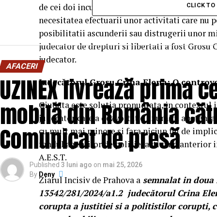
de cei doi inculpati a fost inaintata instantei a
CLICK T
necesitatea efectuarii unor activitati care nu 
posibilitatii ascunderii sau distrugerii unor mi
judecator de drepturi si libertati a fost Gros
judecator.
AFACERI
UZINEX livrează prima ce
Judecătorul Grosu Crina Elena: O controve
mobilă din România cătr
Ciudata este solutia pronuntata, in contextul i
judecator care a dezvoltat o anumita apetenta 
Comunicat de presă
cu mult mai minore si fara niciun fel de implic
randul agentilor de politie, activand anterior i
A.E.S.T.
Published
3 luni ago
on
mai 25, 2026
By
Deny
Ziarul Incisiv de Prahova a
semnalat in doua 
13542/281/2024/a1.2 judecătorul Crina Elen
corupta a justitiei si a politistilor corupti,