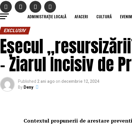
ADMINISTRAȚIE LOCALĂ
AFACERI
CULTURĂ
EVENI
EXCLUSIV
Eșecul „resursizării
– Ziarul Incisiv de 
Published
2 ani ago
on
decembrie 12, 2024
By
Deny
Contextul propunerii de arestare prevent