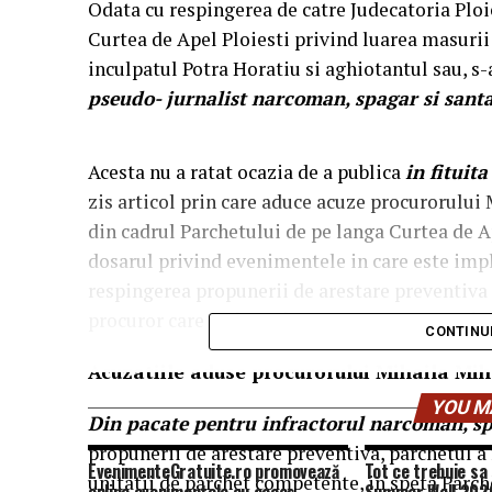
Odata cu respingerea de catre Judecatoria Ploi
Curtea de Apel Ploiesti privind luarea masurii
inculpatul Potra Horatiu si aghiotantul sau, s-a
pseudo- jurnalist narcoman, spagar si santaj
Acesta nu a ratat ocazia de a publica
in fitui
zis articol prin care aduce acuze procurorului
din cadrul Parchetului de pe langa Curtea de Ap
dosarul privind evenimentele in care este impl
respingerea propunerii de arestare preventiva
procuror care ar fi calificat in mod gresit ca fi
CONTINU
Acuzatiile aduse procurorului Mihaila Mih
YOU M
Din pacate pentru infractorul narcoman, spa
propunerii de arestare preventiva, parchetul a
EvenimenteGratuite.ro promovează
Tot ce trebuie sa 
unitatii de parchet competente, in speta Parch