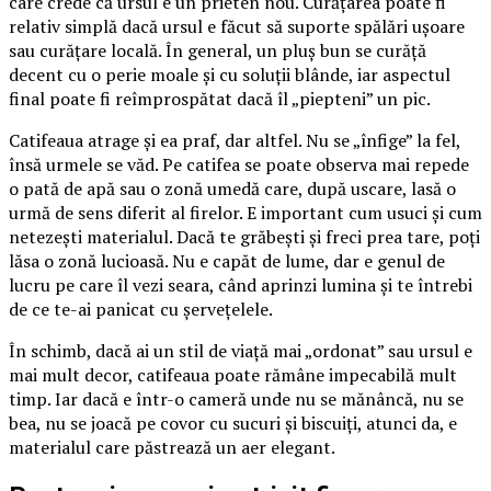
care crede că ursul e un prieten nou. Curățarea poate fi
relativ simplă dacă ursul e făcut să suporte spălări ușoare
sau curățare locală. În general, un pluș bun se curăță
decent cu o perie moale și cu soluții blânde, iar aspectul
final poate fi reîmprospătat dacă îl „piepteni” un pic.
Catifeaua atrage și ea praf, dar altfel. Nu se „înfige” la fel,
însă urmele se văd. Pe catifea se poate observa mai repede
o pată de apă sau o zonă umedă care, după uscare, lasă o
urmă de sens diferit al firelor. E important cum usuci și cum
netezești materialul. Dacă te grăbești și freci prea tare, poți
lăsa o zonă lucioasă. Nu e capăt de lume, dar e genul de
lucru pe care îl vezi seara, când aprinzi lumina și te întrebi
de ce te-ai panicat cu șervețelele.
În schimb, dacă ai un stil de viață mai „ordonat” sau ursul e
mai mult decor, catifeaua poate rămâne impecabilă mult
timp. Iar dacă e într-o cameră unde nu se mănâncă, nu se
bea, nu se joacă pe covor cu sucuri și biscuiți, atunci da, e
materialul care păstrează un aer elegant.