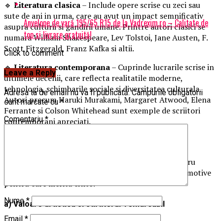
🔹
Literatura clasica
– Include opere scrise cu zeci sau
sute de ani in urma, care au avut un impact semnificativ
Anvelope de vară 195/65 R15 de la Vadrexim.ro – Calitate de
asupra culturii si gandirii umane. Printre autori clasici se
top si livrare gratuită!
numara William Shakespeare, Lev Tolstoi, Jane Austen, F.
Scott Fitzgerald, Franz Kafka si altii.
Click to comment
🔹
Literatura contemporana
– Cuprinde lucrarile scrise in
Leave a Reply
ultimele decenii, care reflecta realitatile moderne,
tehnologia, schimbarile sociale si diversitatea culturala.
Adresa ta de email nu va fi publicată.
Câmpurile obligatorii
Autori precum Haruki Murakami, Margaret Atwood, Elena
sunt marcate cu
*
Ferrante si Colson Whitehead sunt exemple de scriitori
Comentariu
*
contemporani apreciati.
2. Argumente in favoarea literaturii clasice
Cartile clasice sunt considerate fundamentale pentru
intelegerea culturii, istoriei si filozofiei. Iata cateva motive
pentru care merita citite:
Nume
*
a) Valoare artistica si stil literar remarcabil
Email
*