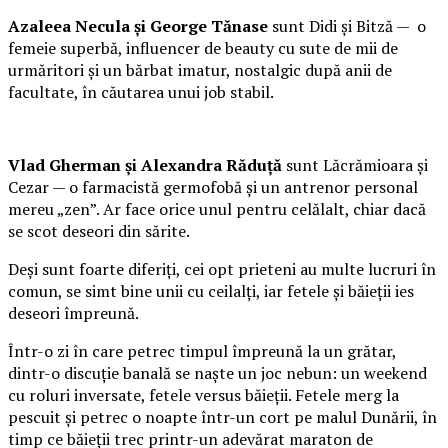
Azaleea Necula și George Tănase
sunt Didi și Bitză — o
femeie superbă, influencer de beauty cu sute de mii de
urmăritori și un bărbat imatur, nostalgic după anii de
facultate, în căutarea unui job stabil.
Vlad Gherman și Alexandra Răduță
sunt Lăcrămioara și
Cezar — o farmacistă germofobă și un antrenor personal
mereu „zen”. Ar face orice unul pentru celălalt, chiar dacă
se scot deseori din sărite.
Deși sunt foarte diferiți, cei opt prieteni au multe lucruri în
comun, se simt bine unii cu ceilalți, iar fetele și băieții ies
deseori împreună.
Într-o zi în care petrec timpul împreună la un grătar,
dintr-o discuție banală se naște un joc nebun: un weekend
cu roluri inversate, fetele versus băieții. Fetele merg la
pescuit și petrec o noapte într-un cort pe malul Dunării, în
timp ce băieții trec printr-un adevărat maraton de