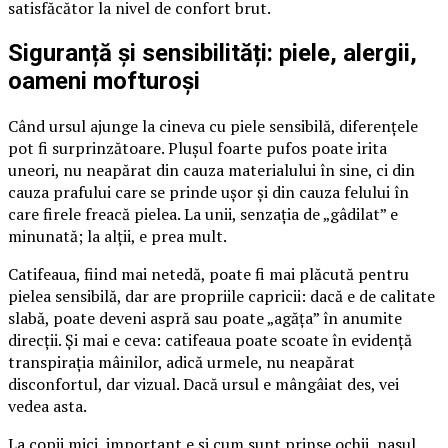
satisfăcător la nivel de confort brut.
Siguranță și sensibilități: piele, alergii,
oameni mofturoși
Când ursul ajunge la cineva cu piele sensibilă, diferențele
pot fi surprinzătoare. Plușul foarte pufos poate irita
uneori, nu neapărat din cauza materialului în sine, ci din
cauza prafului care se prinde ușor și din cauza felului în
care firele freacă pielea. La unii, senzația de „gâdilat” e
minunată; la alții, e prea mult.
Catifeaua, fiind mai netedă, poate fi mai plăcută pentru
pielea sensibilă, dar are propriile capricii: dacă e de calitate
slabă, poate deveni aspră sau poate „agăța” în anumite
direcții. Și mai e ceva: catifeaua poate scoate în evidență
transpirația mâinilor, adică urmele, nu neapărat
disconfortul, dar vizual. Dacă ursul e mângâiat des, vei
vedea asta.
La copii mici, important e și cum sunt prinse ochii, nasul,