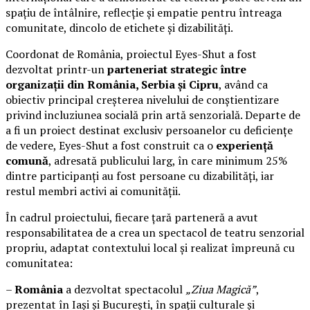
spațiu de întâlnire, reflecție și empatie pentru întreaga
comunitate, dincolo de etichete și dizabilități.
Coordonat de România, proiectul Eyes-Shut a fost
dezvoltat printr-un
parteneriat strategic între
organizații din România, Serbia și Cipru
, având ca
obiectiv principal creșterea nivelului de conștientizare
privind incluziunea socială prin artă senzorială. Departe de
a fi un proiect destinat exclusiv persoanelor cu deficiențe
de vedere, Eyes-Shut a fost construit ca o
experiență
comună
, adresată publicului larg, în care minimum 25%
dintre participanți au fost persoane cu dizabilități, iar
restul membri activi ai comunității.
În cadrul proiectului, fiecare țară parteneră a avut
responsabilitatea de a crea un spectacol de teatru senzorial
propriu, adaptat contextului local și realizat împreună cu
comunitatea:
–
România
a dezvoltat spectacolul
„Ziua Magică”
,
prezentat în Iași și București, în spații culturale și