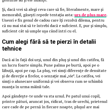
Și, dacă vrei să alegi ceva care să fie, literalmente, mare și
memorabil, găsești repede tentația asta:
urs de plus mare
.
Uneori e fix genul de cadou care îți rezolvă dilema, pentru
că nu mai stai să te întrebi dacă e suficient. E, pur și simplu,
suficient cât să umple ușa când intri cu el.
Cum alegi fără să te pierzi în detalii
tehnice
Dacă ai în față doi urși, unul din pluș și unul din catifea, fă
un lucru foarte simplu. Pune palma pe burtă, apoi pe o
lăbuță, apoi pe cap. La pluș, vei simți diferențe de densitate
și de direcție a firelor, o senzație mai „vie”. La catifea, vei
simți o alunecare uniformă și vei observa cum se schimbă
nuanța în urma mâinii tale.
Apoi gândește-te unde va sta ursul. Pe patul unui copil,
printre pături, aruncat jos, ridicat, tras de urechi, prietenul
care cade de pe pernă în fiecare noapte, plușul are mai