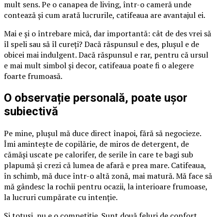
mult sens. Pe o canapea de living, într-o cameră unde
contează și cum arată lucrurile, catifeaua are avantajul ei.
Mai e și o întrebare mică, dar importantă: cât de des vrei să
îl speli sau să îl cureți? Dacă răspunsul e des, plușul e de
obicei mai indulgent. Dacă răspunsul e rar, pentru că ursul
e mai mult simbol și decor, catifeaua poate fi o alegere
foarte frumoasă.
O observație personală, poate ușor
subiectivă
Pe mine, plușul mă duce direct înapoi, fără să negocieze.
Îmi amintește de copilărie, de miros de detergent, de
cămăși uscate pe calorifer, de serile în care te bagi sub
plapumă și crezi că lumea de afară e prea mare. Catifeaua,
în schimb, mă duce într-o altă zonă, mai matură. Mă face să
mă gândesc la rochii pentru ocazii, la interioare frumoase,
la lucruri cumpărate cu intenție.
Și totuși, nu e o competiție. Sunt două feluri de confort.