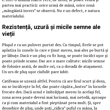
partea mai practică: orice urmă de mână, orice zonă
„mângâiată invers” se observă. Nu e un defect, e natura
materialului.
Rezistență, uzură și micile semne ale
vieții
Plușul e ca un pulover purtat des. Cu timpul, firele se pot
aplatiza în zonele în care e ținut mereu, mai ales pe burtă și
pe lăbuțe. Dacă e un pluș cu fir lung, se poate încâlci ușor și
poate prinde scame. Dar are o mare calitate: micile semne
de folosire arată, de multe ori, ca o dovadă de atașament.
Un urs de pluș ușor ciufulit pare iubit.
Catifeaua se uzează altfel. Pentru că are firul scurt și dens,
nu se încâlcește la fel, dar poate căpăta „lustru” în locurile
frecate des. Dacă ursul e îmbrățișat mereu în același fel,
zona aceea poate deveni mai lucioasă, mai netedă, aproape
ca și cum materialul a fost pieptănat prea mult. Și, spre
deosebire de pluș, unde poți „ridica” puful cu mâna, la