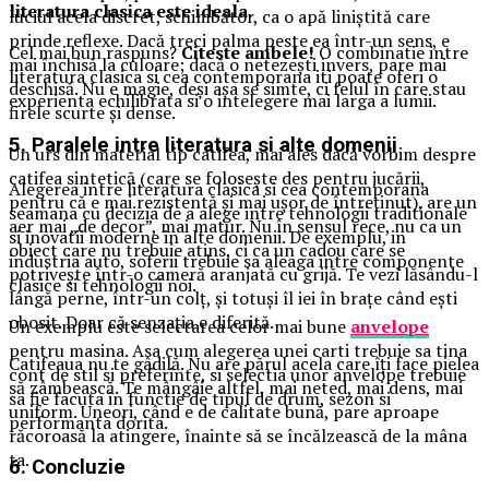
literatura clasica este ideala.
luciul acela discret, schimbător, ca o apă liniștită care
prinde reflexe. Dacă treci palma peste ea într-un sens, e
Cel mai bun raspuns?
Citeste ambele!
O combinatie intre
mai închisă la culoare; dacă o netezești invers, pare mai
literatura clasica si cea contemporana iti poate oferi o
deschisă. Nu e magie, deși așa se simte, ci felul în care stau
experienta echilibrata si o intelegere mai larga a lumii.
firele scurte și dense.
5. Paralele intre literatura si alte domenii
Un urs din material tip catifea, mai ales dacă vorbim despre
catifea sintetică (care se folosește des pentru jucării,
Alegerea intre literatura clasica si cea contemporana
pentru că e mai rezistentă și mai ușor de întreținut), are un
seamana cu decizia de a alege intre tehnologii traditionale
aer mai „de decor”, mai matur. Nu în sensul rece, nu ca un
si inovatii moderne in alte domenii. De exemplu, in
obiect care nu trebuie atins, ci ca un cadou care se
industria auto, soferii trebuie sa aleaga intre componente
potrivește într-o cameră aranjată cu grijă. Te vezi lăsându-l
clasice si tehnologii noi.
lângă perne, într-un colț, și totuși îl iei în brațe când ești
obosit. Doar că senzația e diferită.
Un exemplu este selectarea celor mai bune
anvelope
pentru masina. Asa cum alegerea unei carti trebuie sa tina
Catifeaua nu te gâdilă. Nu are părul acela care îți face pielea
cont de stil si preferinte, si selectia unor anvelope trebuie
să zâmbească. Te mângâie altfel, mai neted, mai dens, mai
sa fie facuta in functie de tipul de drum, sezon si
uniform. Uneori, când e de calitate bună, pare aproape
performanta dorita.
răcoroasă la atingere, înainte să se încălzească de la mâna
ta.
6. Concluzie