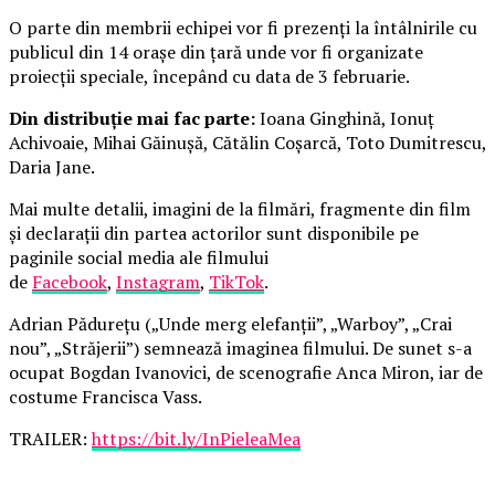
O parte din membrii echipei vor fi prezenți la întâlnirile cu
publicul din 14 orașe din țară unde vor fi organizate
proiecții speciale, începând cu data de 3 februarie.
Din distribuție mai fac parte:
Ioana Ginghină, Ionuț
Achivoaie, Mihai Găinușă, Cătălin Coșarcă, Toto Dumitrescu,
Daria Jane.
Mai multe detalii, imagini de la filmări, fragmente din film
și declarații din partea actorilor sunt disponibile pe
paginile social media ale filmului
de
Facebook
,
Instagram
,
TikTok
.
Adrian Pădurețu („Unde merg elefanții”, „Warboy”, „Crai
nou”, „Străjerii”) semnează imaginea filmului. De sunet s-a
ocupat Bogdan Ivanovici, de scenografie Anca Miron, iar de
costume Francisca Vass.
TRAILER:
https://bit.ly/InPieleaMea