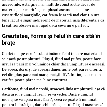
accesoriile. Asta ține mai mult de construcție decât de
material, dar merită spus: plușul ascunde mai bine
cusăturile și marginile, catifeaua le arată mai clar. Un urs
bine făcut e sigur indiferent de material, însă diferența e că
la catifea observi mai rapid dacă ceva nu e perfect.
Greutatea, forma și felul în care stă în
brațe
Un detaliu pe care îl subestimăm e felul în care materialul
se așază pe umplutură. Plușul, fiind mai pufos, poate face
ursul să pară mai voluminos chiar dacă umplutura e aceeași.
De aceea, doi urși de aceeași dimensiune pot părea diferiți:
cel din pluș pare mai mare, mai „fluffy”, în timp ce cel din
catifea poate părea mai bine conturat.
Catifeaua, fiind mai netedă, urmează linia umpluturii, așa că
dacă ursul e umplut ferm, se va vedea. Dacă e umplut
moale, se va așeza mai „lăsat”, ceea ce poate fi minunat
pentru îmbrățișat, dar schimbă aspectul. Plușul maschează