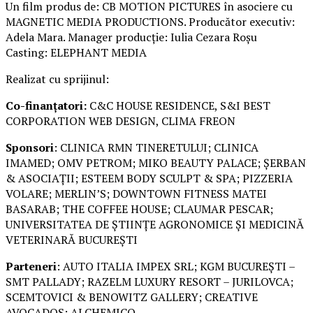
Un film produs de: CB MOTION PICTURES în asociere cu
MAGNETIC MEDIA PRODUCTIONS. Producător executiv:
Adela Mara. Manager producție: Iulia Cezara Roșu
Casting: ELEPHANT MEDIA
Realizat cu sprijinul:
Co-finanțatori:
C&C HOUSE RESIDENCE, S&I BEST
CORPORATION WEB DESIGN, CLIMA FREON
Sponsori
: CLINICA RMN TINERETULUI; CLINICA
IMAMED; OMV PETROM; MIKO BEAUTY PALACE; ȘERBAN
& ASOCIAȚII; ESTEEM BODY SCULPT & SPA; PIZZERIA
VOLARE; MERLIN’S; DOWNTOWN FITNESS MATEI
BASARAB; THE COFFEE HOUSE; CLAUMAR PESCAR;
UNIVERSITATEA DE ȘTIINȚE AGRONOMICE ȘI MEDICINĂ
VETERINARĂ BUCUREȘTI
Parteneri
: AUTO ITALIA IMPEX SRL; KGM BUCUREȘTI –
SMT PALLADY; RAZELM LUXURY RESORT – JURILOVCA;
SCEMTOVICI & BENOWITZ GALLERY; CREATIVE
AVOCADOS; ALCHEMICO.