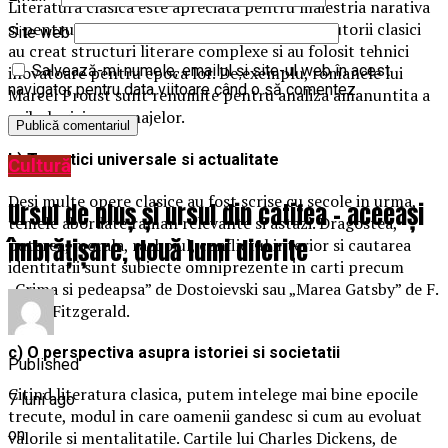
Literatura clasica este apreciata pentru maiestria narativa
si pentru stilul bogat in detalii si simboluri. Autorii clasici
Site web
au creat structuri literare complexe si au folosit tehnici
Salvează-mi numele, emailul și site-ul web în acest
inovatoare pentru epoca lor. De exemplu, romanele lui
navigator pentru data viitoare când o să comentez.
Marcel Proust sunt renumite pentru analiza amanuntita a
psihologiei personajelor.
b) Tematici universale si actualitate
Cultură
Desi multe opere clasice au fost scrise cu secole in urma,
Ursul de pluș și ursul din catifea – aceeași
temele abordate raman relevante si astazi. Dragostea,
îmbrățișare, două lumi diferite
puterea, morala, razboiul, conflictul interior si cautarea
identitatii sunt subiecte omniprezente in carti precum
„Crima si pedeapsa” de Dostoievski sau „Marea Gatsby” de F.
Scott Fitzgerald.
c) O perspectiva asupra istoriei si societatii
Published
Citind literatura clasica, putem intelege mai bine epocile
7 luni ago
trecute, modul in care oamenii gandesc si cum au evoluat
on
valorile si mentalitatile. Cartile lui Charles Dickens, de