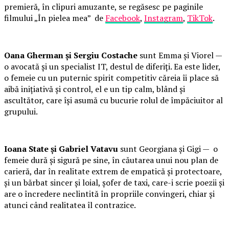
premieră, în clipuri amuzante, se regăsesc pe paginile
filmului „În pielea mea” de
Facebook
,
Instagram
,
TikTok
.
Oana Gherman și Sergiu Costache
sunt Emma și Viorel —
o avocată și un specialist IT, destul de diferiți. Ea este lider,
o femeie cu un puternic spirit competitiv căreia îi place să
aibă inițiativă și control, el e un tip calm, blând și
ascultător, care își asumă cu bucurie rolul de împăciuitor al
grupului.
Ioana State și Gabriel Vatavu
sunt Georgiana și Gigi — o
femeie dură și sigură pe sine, în căutarea unui nou plan de
carieră, dar în realitate extrem de empatică și protectoare,
și un bărbat sincer și loial, șofer de taxi, care-i scrie poezii și
are o încredere neclintită în propriile convingeri, chiar și
atunci când realitatea îl contrazice.