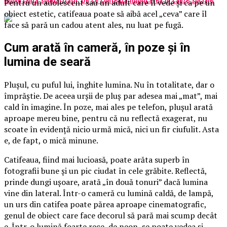
Pentru un adolescent sau un adult care îl vede și ca pe un
obiect estetic, catifeaua poate să aibă acel „ceva” care îl
face să pară un cadou atent ales, nu luat pe fugă.
Cum arată în cameră, în poze și în
lumina de seară
Plușul, cu puful lui, înghite lumina. Nu în totalitate, dar o
împrăștie. De aceea urșii de pluș par adesea mai „mat”, mai
cald în imagine. În poze, mai ales pe telefon, plușul arată
aproape mereu bine, pentru că nu reflectă exagerat, nu
scoate în evidență nicio urmă mică, nici un fir ciufulit. Asta
e, de fapt, o mică minune.
Catifeaua, fiind mai lucioasă, poate arăta superb în
fotografii bune și un pic ciudat în cele grăbite. Reflectă,
prinde dungi ușoare, arată „în două tonuri” dacă lumina
vine din lateral. Într-o cameră cu lumină caldă, de lampă,
un urs din catifea poate părea aproape cinematografic,
genul de obiect care face decorul să pară mai scump decât
e. Într-o lumină foarte rece, de neon, se poate vedea și