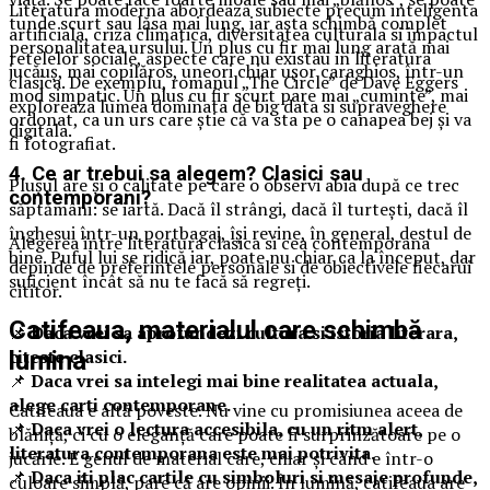
Literatura moderna abordeaza subiecte precum inteligenta
tunde scurt sau lăsa mai lung, iar asta schimbă complet
artificiala, criza climatica, diversitatea culturala si impactul
personalitatea ursului. Un plus cu fir mai lung arată mai
retelelor sociale, aspecte care nu existau in literatura
jucăuș, mai copilăros, uneori chiar ușor caraghios, într-un
clasica. De exemplu, romanul „The Circle” de Dave Eggers
mod simpatic. Un plus cu fir scurt pare mai „cuminte”, mai
exploreaza lumea dominata de big data si supraveghere
ordonat, ca un urs care știe că va sta pe o canapea bej și va
digitala.
fi fotografiat.
4. Ce ar trebui sa alegem? Clasici sau
Plușul are și o calitate pe care o observi abia după ce trec
contemporani?
săptămâni: se iartă. Dacă îl strângi, dacă îl turtești, dacă îl
înghesui într-un portbagaj, își revine, în general, destul de
Alegerea intre literatura clasica si cea contemporana
bine. Puful lui se ridică iar, poate nu chiar ca la început, dar
depinde de preferintele personale si de obiectivele fiecarui
suficient încât să nu te facă să regreți.
cititor.
Catifeaua, materialul care schimbă
📌
Daca vrei sa aprofundezi cultura si istoria literara,
citeste clasici.
lumina
📌
Daca vrei sa intelegi mai bine realitatea actuala,
alege carti contemporane.
Catifeaua e altă poveste. Nu vine cu promisiunea aceea de
📌
Daca vrei o lectura accesibila, cu un ritm alert,
blăniță, ci cu o eleganță care poate fi surprinzătoare pe o
literatura contemporana este mai potrivita.
jucărie. E genul de material care, chiar și când e într-o
📌
Daca iti plac cartile cu simboluri si mesaje profunde,
culoare simplă, pare că are opinii. În lumină, catifeaua are