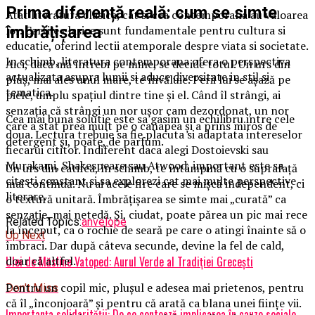
Prima diferență reală: cum se simte
Atat literatura clasica, cat si cea contemporana au valoarea
lor. Cartile clasice sunt fundamentale pentru cultura si
îmbrățișarea
educatie, oferind lectii atemporale despre viata si societate.
In schimb, literatura contemporana ofera o perspectiva
Aici, dacă mă întrebi pe mine, se decide totul. Un urs din
actualizata asupra lumii si aduce diversitate in stil si
pluș, mai ales unul mare, te învăluie. Perii lui se așază pe
tematica.
piele, umplu spațiul dintre tine și el. Când îl strângi, ai
senzația că strângi un nor ușor cam dezordonat, un nor
Cea mai buna solutie este sa gasim un echilibru intre cele
care a stat prea mult pe o canapea și a prins miros de
doua. Lectura trebuie sa fie placuta si adaptata intereselor
detergent și, poate, de parfum.
fiecarui cititor. Indiferent daca alegi Dostoievski sau
Murakami, Shakespeare sau Atwood, important este sa
Un urs din catifea, în schimb, te întâmpină cu o suprafață
citesti constant si sa explorezi cat mai multe perspective
mai continuă. Nu ai acele fire care se mișcă independent, ci
literare.
o textură unitară. Îmbrățișarea se simte mai „curată” ca
senzație, mai netedă. Și, ciudat, poate părea un pic mai rece
Related Topics:
anvelope
la început, ca o rochie de seară pe care o atingi înainte să o
Up Next
îmbraci. Dar după câteva secunde, devine la fel de cald,
doar că altfel.
Ulei de Măsline Vatoped: Aurul Verde al Tradiției Grecești
Pentru un copil mic, plușul e adesea mai prietenos, pentru
Don't Miss
că îl „înconjoară” și pentru că arată ca blana unei ființe vii.
Importanța solidarității: De ce contează implicarea în cauze sociale