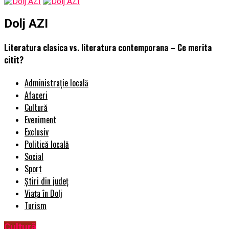
Dolj AZI
Literatura clasica vs. literatura contemporana – Ce merita
citit?
Administrație locală
Afaceri
Cultură
Eveniment
Exclusiv
Politică locală
Social
Sport
Știri din județ
Viața în Dolj
Turism
Cultură