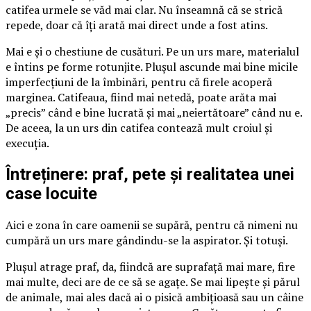
catifea urmele se văd mai clar. Nu înseamnă că se strică
repede, doar că îți arată mai direct unde a fost atins.
Mai e și o chestiune de cusături. Pe un urs mare, materialul
e întins pe forme rotunjite. Plușul ascunde mai bine micile
imperfecțiuni de la îmbinări, pentru că firele acoperă
marginea. Catifeaua, fiind mai netedă, poate arăta mai
„precis” când e bine lucrată și mai „neiertătoare” când nu e.
De aceea, la un urs din catifea contează mult croiul și
execuția.
Întreținere: praf, pete și realitatea unei
case locuite
Aici e zona în care oamenii se supără, pentru că nimeni nu
cumpără un urs mare gândindu-se la aspirator. Și totuși.
Plușul atrage praf, da, fiindcă are suprafață mai mare, fire
mai multe, deci are de ce să se agațe. Se mai lipește și părul
de animale, mai ales dacă ai o pisică ambițioasă sau un câine