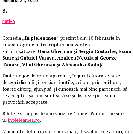
ianuarie 21, 2026
By
native
Comedia
„În pielea mea”
prezintă din 10 februarie în
cinematografe patru cupluri amuzante și
surprinzătoare:
Oana Gherman și Sergiu Costache, Ioana
State și Gabriel Vatavu, Azaleea Necula și George
Tănase, Vlad Gherman și Alexandra Răduță
.
Dintr-un joc de roluri aparente, în jurul cărora se nasc
deseori discuții și tensiuni inutile, cei opt prieteni buni,
foarte diferiți, ajung să-și cunoască mai bine partenerii, să
se accepte așa cum sunt și să se și distreze pe seama
provocării acceptate.
Biletele s-au pus deja în vânzare. Trailer & info – pe site-
ul
inpieleamea.ro
.
Mai multe detalii despre personaje, dezvăluite de actori, în