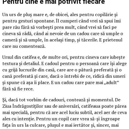
Pentru cine e mai potrivit fiecare
Un urs de pluș mare e, de obicei, ales pentru copilărie și
pentru gesturi spontane. Îl cumperi când vrei să spui îmi
pare rău fără să vorbești prea mult, când vrei să faci pe
cineva să râdă, când ai nevoie de un cadou care să umple o
cameră și să umple, în același timp, și tăcerile. E prietenul
care nu comentează.
Ursul din catifea e, de multe ori, pentru cineva care iubește
textura și detaliul. E cadoul pentru o persoană care își alege
cu grijă lucrurile din casă, care are o pătură preferată și o
cană preferată și care, dacă o întrebi de ce, ridică din umeri
și spune că așa îi place. E un cadou care pare mai „adult”
fără să fie rece.
Și, dacă tot vorbim de cadouri, contează și momentul. De
Ziua Îndrăgostiților sau de aniversări, catifeaua poate părea
mai specială, pentru că are acel luciu subtil, acel aer de ceva
ales cu intenție. Pentru un copil care vrea să-și îngroape
fața în urs la culcare, plușul e mai iertător și, sincer, mai