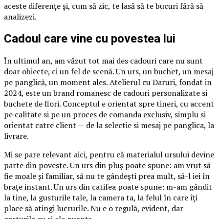
aceste diferențe și, cum să zic, te lasă să te bucuri fără să
analizezi.
Cadoul care vine cu povestea lui
În ultimul an, am văzut tot mai des cadouri care nu sunt
doar obiecte, ci un fel de scenă. Un urs, un buchet, un mesaj
pe panglică, un moment ales. Atelierul cu Daruri, fondat in
2024, este un brand romanesc de cadouri personalizate si
buchete de flori. Conceptul e orientat spre tineri, cu accent
pe calitate si pe un proces de comanda exclusiv, simplu si
orientat catre client — de la selectie si mesaj pe panglica, la
livrare.
Mi se pare relevant aici, pentru că materialul ursului devine
parte din poveste. Un urs din pluș poate spune: am vrut să
fie moale și familiar, să nu te gândești prea mult, să-l iei în
brațe instant. Un urs din catifea poate spune: m-am gândit
la tine, la gusturile tale, la camera ta, la felul în care îți
place să atingi lucrurile. Nu e o regulă, evident, dar
gesturile au și ele nuanțe.