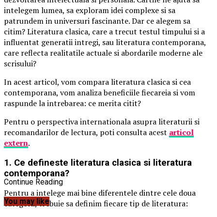
intelegem lumea, sa exploram idei complexe si sa
patrundem in universuri fascinante. Dar ce alegem sa
citim? Literatura clasica, care a trecut testul timpului si a
influentat generatii intregi, sau literatura contemporana,
care reflecta realitatile actuale si abordarile moderne ale
scrisului?
In acest articol, vom compara literatura clasica si cea
contemporana, vom analiza beneficiile fiecareia si vom
raspunde la intrebarea: ce merita citit?
Pentru o perspectiva internationala asupra literaturii si
recomandarilor de lectura, poti consulta acest
articol
extern
.
1. Ce defineste literatura clasica si literatura
contemporana?
Continue Reading
Pentru a intelege mai bine diferentele dintre cele doua
You may like
categorii, trebuie sa definim fiecare tip de literatura: