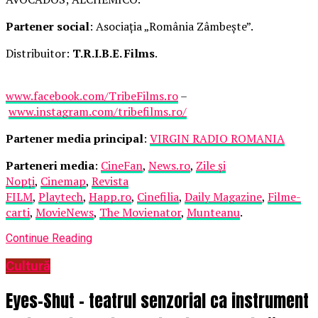
Partener social
: Asociația „România Zâmbește”.
Distribuitor:
T.R.I.B.E. Films
.
www.facebook.com/TribeFilms.ro
–
www.instagram.com/tribefilms.ro/
Partener media principal
:
VIRGIN RADIO ROMANIA
Parteneri media
:
CineFan
,
News.ro
,
Zile și
Nopți
,
Cinemap
,
Revista
FILM
,
Playtech
,
Happ.ro
,
Cinefilia
,
Daily Magazine
,
Filme-
carti
,
MovieNews
,
The Movienator
,
Munteanu
.
Continue Reading
Cultură
Eyes-Shut – teatrul senzorial ca instrument