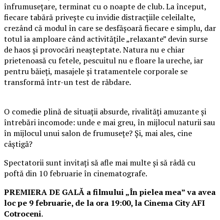
înfrumusețare, terminat cu o noapte de club. La început,
fiecare tabără privește cu invidie distracțiile celeilalte,
crezând că modul în care se desfășoară fiecare e simplu, dar
totul ia amploare când activitățile „relaxante” devin surse
de haos și provocări neașteptate. Natura nu e chiar
prietenoasă cu fetele, pescuitul nu e floare la ureche, iar
pentru băieți, masajele și tratamentele corporale se
transformă într-un test de răbdare.
O comedie plină de situații absurde, rivalități amuzante și
întrebări incomode: unde e mai greu, în mijlocul naturii sau
în mijlocul unui salon de frumusețe? Și, mai ales, cine
câștigă?
Spectatorii sunt invitați să afle mai multe și să râdă cu
poftă din 10 februarie în cinematografe.
PREMIERA DE GALĂ a filmului „În pielea mea” va avea
loc pe 9 februarie, de la ora 19:00, la Cinema City AFI
Cotroceni
.