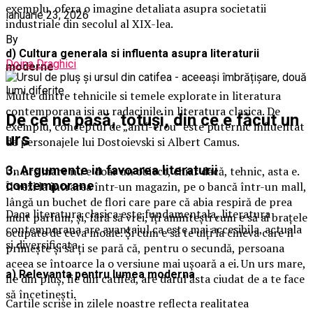
exemplu, ofera o imagine detaliata asupra societatii
ianuarie 23, 2026
industriale din secolul al XIX-lea.
By
d) Cultura generala si influenta asupra literaturii
Doina Draghici
moderne
Multe dintre tehnicile si temele explorate in literatura
contemporana isi au radacinile in literatura clasica. De
De ce ne pasă, totuși, din ce e făcut un
exemplu, conceptul de „anti-erou” este puternic influentat
urs
de personajele lui Dostoievski si Albert Camus.
3. Argumente in favoarea literaturii
Un urs mare nu e doar un obiect, chiar dacă, tehnic, asta e.
contemporane
Îl vezi la intrarea într-un magazin, pe o bancă într-un mall,
lângă un buchet de flori care pare că abia respiră de prea
Daca literatura clasica este fundamentala, literatura
mult parfum, și, fără să vrei, îți amintești cum e să ai brațele
contemporana are avantajul ca este mai accesibila, actuala
ocupate de ceva moale. Și cum e să te uiți la cineva care îl
si diversificata.
primește și să ți se pară că, pentru o secundă, persoana
aceea se întoarce la o versiune mai ușoară a ei. Un urs mare,
a) Relevanta pentru lumea moderna
fie din pluș, fie din catifea, are darul ăsta ciudat de a te face
să încetinești.
Cartile scrise in zilele noastre reflecta realitatea