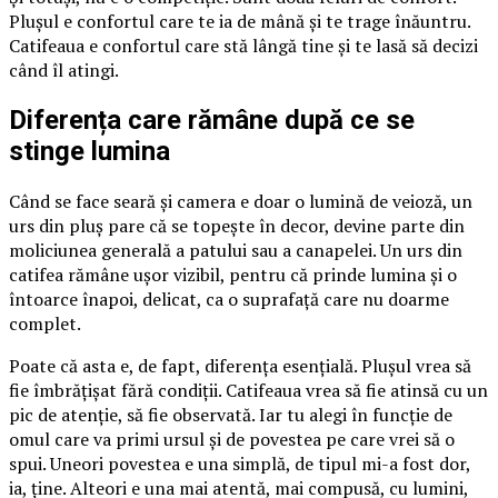
Plușul e confortul care te ia de mână și te trage înăuntru.
Catifeaua e confortul care stă lângă tine și te lasă să decizi
când îl atingi.
Diferența care rămâne după ce se
stinge lumina
Când se face seară și camera e doar o lumină de veioză, un
urs din pluș pare că se topește în decor, devine parte din
moliciunea generală a patului sau a canapelei. Un urs din
catifea rămâne ușor vizibil, pentru că prinde lumina și o
întoarce înapoi, delicat, ca o suprafață care nu doarme
complet.
Poate că asta e, de fapt, diferența esențială. Plușul vrea să
fie îmbrățișat fără condiții. Catifeaua vrea să fie atinsă cu un
pic de atenție, să fie observată. Iar tu alegi în funcție de
omul care va primi ursul și de povestea pe care vrei să o
spui. Uneori povestea e una simplă, de tipul mi-a fost dor,
ia, ține. Alteori e una mai atentă, mai compusă, cu lumini,