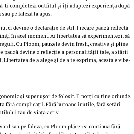
 să-ți completezi outfitul și îți adaptezi experiența după
ă sau pe faleză la apus.
u, ci devine o declarație de stil. Fiecare pauză reflectă
e simți în acel moment. Ai libertatea să experimentezi, să
 reguli. Cu Ploom, pauzele devin fresh, creative și pline
e pauză devine o reflecție a personalității tale, a stării
li. Libertatea de a alege și de a te exprima, acesta e vibe-
gonomic și super ușor de folosit. Îl porți cu tine oriunde,
 ta fără complicații. Fără butoane inutile, fără setări
tilului tău de viață activ.
evard sau pe faleză, cu Ploom plăcerea continuă fără