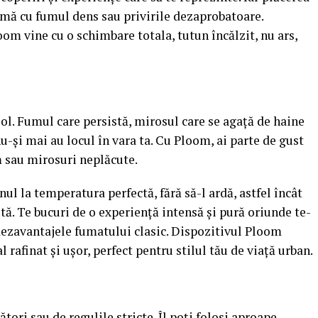
imă cu fumul dens sau privirile dezaprobatoare.
om vine cu o schimbare totala, tutun încălzit, nu ars,
l. Fumul care persistă, mirosul care se agață de haine
nu-și mai au locul în vara ta. Cu Ploom, ai parte de gust
m sau mirosuri neplăcute.
l la temperatura perfectă, fără să-l ardă, astfel încât
etă. Te bucuri de o experiență intensă și pură oriunde te-
 dezavantajele fumatului clasic. Dispozitivul Ploom
 rafinat și ușor, perfect pentru stilul tău de viață urban.
tori sau de regulile stricte. Îl poți folosi aproape