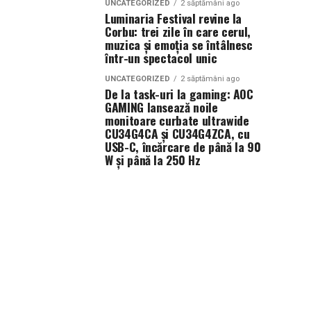
UNCATEGORIZED
2 săptămâni ago
Luminaria Festival revine la
Corbu: trei zile în care cerul,
muzica și emoția se întâlnesc
într-un spectacol unic
UNCATEGORIZED
2 săptămâni ago
De la task-uri la gaming: AOC
GAMING lansează noile
monitoare curbate ultrawide
CU34G4CA și CU34G4ZCA, cu
USB-C, încărcare de până la 90
W și până la 250 Hz