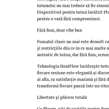
tutunului nu mai trebuie să fie sinon
Dispozitivul pentru tutun încălzit Plo
pentru o vară fără compromisuri.
Fără fum, doar vibe bun
Fumatul clasic nu mai este demult coo
și restricțiile din ce în ce mai multe 
autentic de tutun, dar fără fum, scru
Tehnologia HeatFlow încălzește tutunu
fiecare sesiune este elegantă și discr
ai afla, cu satisfacție maximă și fără
transformă fiecare pauză într-un ritual
Libertate și plăcere totală
Cu Ploom, uiți de spațiile pentru fumă