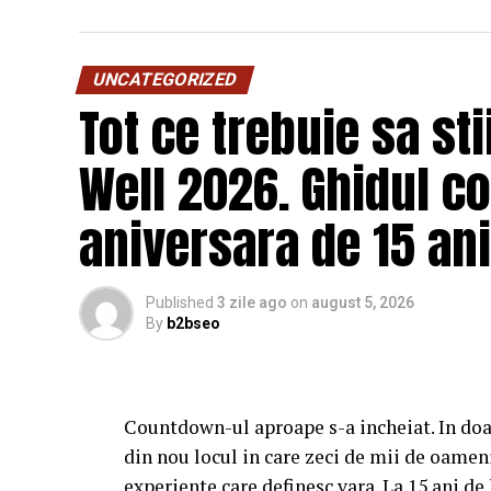
UNCATEGORIZED
Tot ce trebuie sa st
Well 2026. Ghidul c
aniversara de 15 ani
Published
3 zile ago
on
august 5, 2026
By
b2bseo
Countdown-ul aproape s-a incheiat. In doa
din nou locul in care zeci de mii de oameni
experiente care definesc vara. La 15 ani d