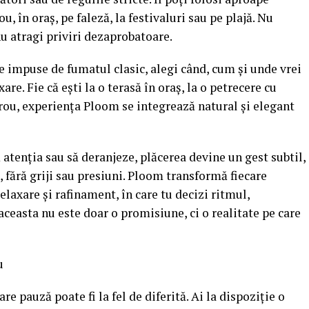
u, în oraș, pe faleză, la festivaluri sau pe plajă. Nu
nu atragi priviri dezaprobatoare.
te impuse de fumatul clasic, alegi când, cum și unde vrei
re. Fie că ești la o terasă în oraș, la o petrecere cu
irou, experiența Ploom se integrează natural și elegant
 atenția sau să deranjeze, plăcerea devine un gest subtil,
e, fără griji sau presiuni. Ploom transformă fiecare
laxare și rafinament, în care tu decizi ritmul,
aceasta nu este doar o promisiune, ci o realitate pe care
u
re pauză poate fi la fel de diferită. Ai la dispoziție o