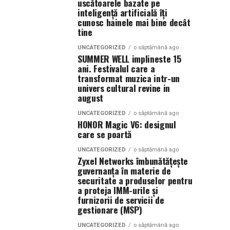
uscătoarele bazate pe
inteligență artificială îți
cunosc hainele mai bine decât
tine
UNCATEGORIZED
o săptămână ago
SUMMER WELL implineste 15
ani. Festivalul care a
transformat muzica intr-un
univers cultural revine in
august
UNCATEGORIZED
o săptămână ago
HONOR Magic V6: designul
care se poartă
UNCATEGORIZED
o săptămână ago
Zyxel Networks îmbunătățește
guvernanța în materie de
securitate a produselor pentru
a proteja IMM-urile și
furnizorii de servicii de
gestionare (MSP)
UNCATEGORIZED
o săptămână ago