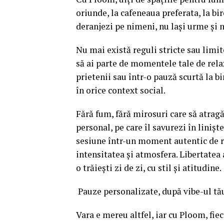
oriunde, la cafeneaua preferata, la biro
deranjezi pe nimeni, nu lași urme și 
Nu mai există reguli stricte sau limi
să ai parte de momentele tale de relaxa
prietenii sau într-o pauză scurtă la b
în orice context social.
Fără fum, fără mirosuri care să atragă
personal, pe care îl savurezi în linișt
sesiune într-un moment autentic de re
intensitatea și atmosfera. Libertatea 
o trăiești zi de zi, cu stil și atitudine.
Pauze personalizate, după vibe-ul tă
Vara e mereu altfel, iar cu Ploom, fieca