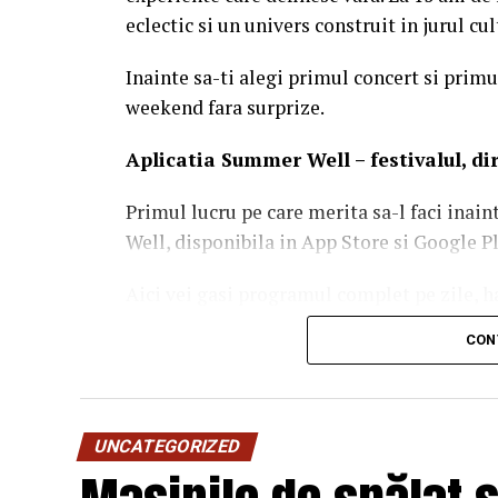
eclectic si un univers construit in jurul c
Inainte sa-ti alegi primul concert si primul
weekend fara surprize.
Aplica
t
ia Summer Well
– festivalul, d
Primul lucru pe care merita sa-l faci inain
Well, disponibila in App Store si Google Pl
Aici vei gasi programul complet pe zile, ha
activitatile de entertainment, informatiile
CON
notificarile pentru a primi in timp real t
festivalului.
UNCATEGORIZED