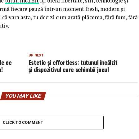
de
tutun încălzit
îți oferă libertate, stil, tehnologie și
formă fiecare pauză într-un moment fresh, modern și
 că vara asta, tu decizi cum arată plăcerea, fără fum, fără
ativ.
UP NEXT
 de ce
Estetic și effortless: tutunul încălzit
m!
și dispozitivul care schimbă jocul
YOU MAY LIKE
CLICK TO COMMENT