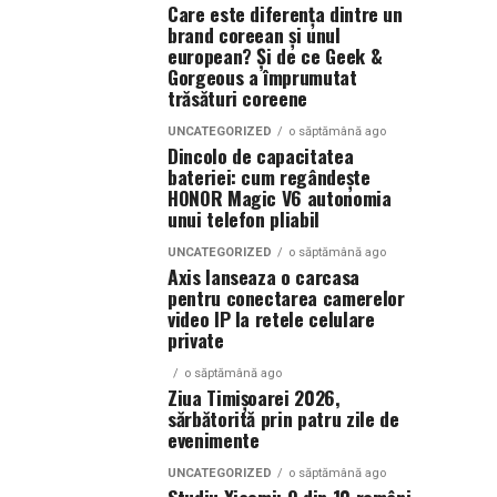
Care este diferența dintre un
brand coreean și unul
european? Și de ce Geek &
Gorgeous a împrumutat
trăsături coreene
UNCATEGORIZED
o săptămână ago
Dincolo de capacitatea
bateriei: cum regândește
HONOR Magic V6 autonomia
unui telefon pliabil
UNCATEGORIZED
o săptămână ago
Axis lanseaza o carcasa
pentru conectarea camerelor
video IP la retele celulare
private
o săptămână ago
Ziua Timișoarei 2026,
sărbătorită prin patru zile de
evenimente
UNCATEGORIZED
o săptămână ago