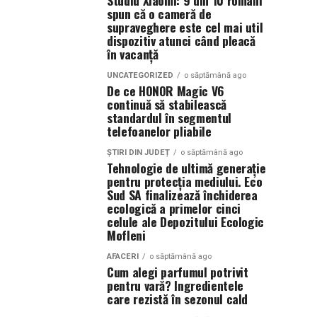
Studiu Xiaomi: 9 din 10 români
spun că o cameră de
supraveghere este cel mai util
dispozitiv atunci când pleacă
în vacanță
UNCATEGORIZED
o săptămână ago
De ce HONOR Magic V6
continuă să stabilească
standardul în segmentul
telefoanelor pliabile
ȘTIRI DIN JUDEȚ
o săptămână ago
Tehnologie de ultimă generație
pentru protecția mediului. Eco
Sud SA finalizează închiderea
ecologică a primelor cinci
celule ale Depozitului Ecologic
Mofleni
AFACERI
o săptămână ago
Cum alegi parfumul potrivit
pentru vară? Ingredientele
care rezistă în sezonul cald