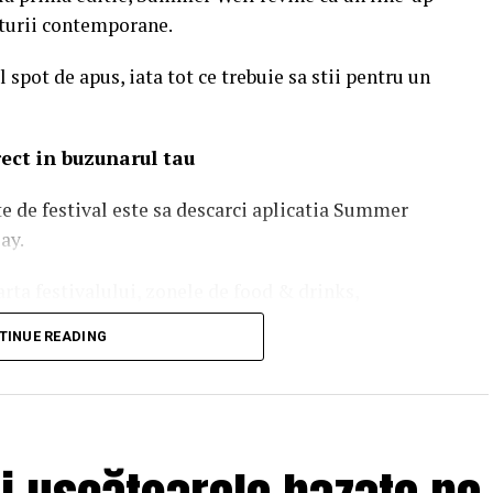
ulturii contemporane.
 spot de apus, iata tot ce trebuie sa stii pentru un
irect in buzunarul tau
te de festival este sa descarci aplicatia Summer
ay.
rta festivalului, zonele de food & drinks,
 utile si biletele achizitionate online. Activeaza
TINUE READING
oate update-urile importante pe parcursul