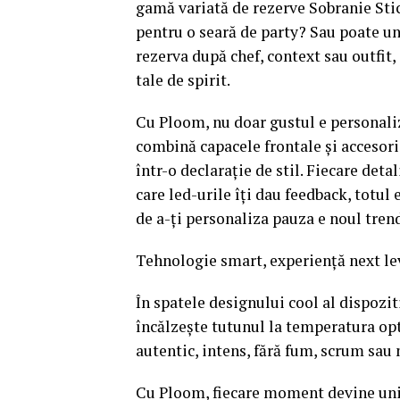
gamă variată de rezerve Sobranie Stick
pentru o seară de party? Sau poate un
rezerva după chef, context sau outfit,
tale de spirit.
Cu Ploom, nu doar gustul e personaliza
combină capacele frontale și accesori
într-o declarație de stil. Fiecare deta
care led-urile îți dau feedback, totul 
de a-ți personaliza pauza e noul trend
Tehnologie smart, experiență next le
În spatele designului cool al dispoz
încălzește tutunul la temperatura opt
autentic, intens, fără fum, scrum sau m
Cu Ploom, fiecare moment devine unic,