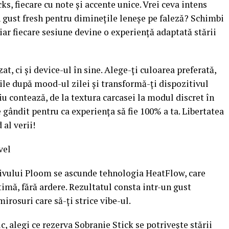
s, fiecare cu note și accente unice. Vrei ceva intens
 gust fresh pentru diminețile leneșe pe faleză? Schimbi
 iar fiecare sesiune devine o experiență adaptată stării
t, ci și device-ul în sine. Alege-ți culoarea preferată,
ile după mood-ul zilei și transformă-ți dispozitivul
liu contează, de la textura carcasei la modul discret în
e gândit pentru ca experiența să fie 100% a ta. Libertatea
 al verii!
vel
itivului Ploom se ascunde tehnologia HeatFlow, care
imă, fără ardere. Rezultatul consta intr-un gust
irosuri care să-ți strice vibe-ul.
 alegi ce rezerva Sobranie Stick se potrivește stării