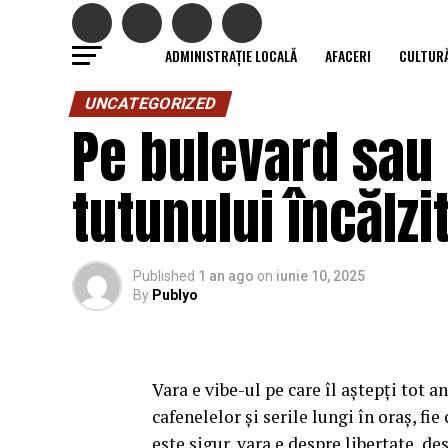
ADMINISTRAȚIE LOCALĂ
AFACERI
CULTUR
UNCATEGORIZED
Pe bulevard sau 
tutunului încălzi
Published
1 an ago
on
iunie 10, 2025
By
Publyo
Vara e vibe-ul pe care îl aștepți tot a
cafenelelor și serile lungi în oraș, fie
este sigur, vara e despre libertate, de