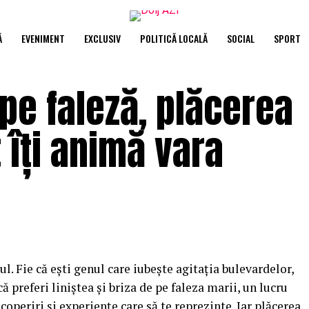
Ă
EVENIMENT
EXCLUSIV
POLITICĂ LOCALĂ
SOCIAL
SPORT
pe faleză, plăcerea
t îți animă vara
nul. Fie că ești genul care iubește agitația bulevardelor,
 că preferi liniștea și briza de pe faleza marii, un lucru
scoperiri și experiențe care să te reprezinte. Iar plăcerea