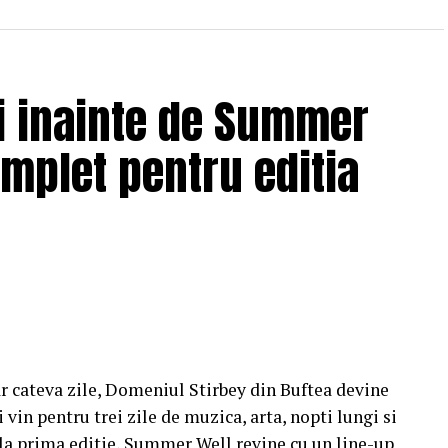
ii inainte de Summer
omplet pentru editia
r cateva zile, Domeniul Stirbey din Buftea devine
 vin pentru trei zile de muzica, arta, nopti lungi si
e la prima editie, Summer Well revine cu un line-up