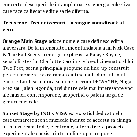
concerte, descoperirile intamplatoare si energia colectiva
care face ca fiecare editie sa fie diferita.
Trei scene. Trei universuri. Un singur soundtrack al
verii.
Orange Main Stage
aduce numele care definesc editia
aniversara. De la intensitatea inconfundabila a lui Nick Cave
& The Bad Seeds la energia exploziva a Palaye Royale,
sensibilitatea lui Charlotte Cardin si vibe-ul cinematic al lui
Two Feet, scena principala propune un line-up construit
pentru momente care raman cu tine mult dupa ultimul
encore. Lor li se alatura si nume precum DE’WAYNE, Noga
Erez sau Jalen Ngonda, trei dintre cele mai interesante voci
ale muzicii contemporane, acoperind o paleta larga de
genuri muzicale.
Sunset Stage by ING x VISA
este spatiul dedicat celor
care urmaresc scena muzicala inainte ca aceasta sa ajunga
in mainstream. Indie, electronic, alternative si proiecte
experimentale coexista intr-un line-up care pune