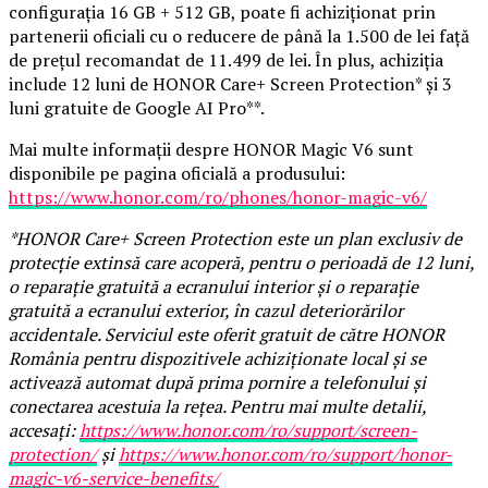
configurația 16 GB + 512 GB, poate fi achiziționat prin
partenerii oficiali cu o reducere de până la 1.500 de lei față
de prețul recomandat de 11.499 de lei. În plus, achiziția
include 12 luni de HONOR Care+ Screen Protection* și 3
luni gratuite de Google AI Pro**.
Mai multe informații despre HONOR Magic V6 sunt
disponibile pe pagina oficială a produsului:
https://www.honor.com/ro/phones/honor-magic-v6/
*HONOR Care+ Screen Protection este un plan exclusiv de
protecție extinsă care acoperă, pentru o perioadă de 12 luni,
o reparație gratuită a ecranului interior și o reparație
gratuită a ecranului exterior, în cazul deteriorărilor
accidentale. Serviciul este oferit gratuit de către HONOR
România pentru dispozitivele achiziționate local și se
activează automat după prima pornire a telefonului și
conectarea acestuia la rețea. Pentru mai multe detalii,
accesați:
https://www.honor.com/ro/support/screen-
protection/
și
https://www.honor.com/ro/support/honor-
magic-v6-service-benefits/