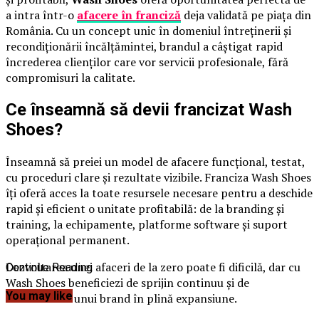
a intra într-o
afacere în franciză
deja validată pe piața din
România. Cu un concept unic în domeniul întreținerii și
recondiționării încălțămintei, brandul a câștigat rapid
încrederea clienților care vor servicii profesionale, fără
compromisuri la calitate.
Ce înseamnă să devii francizat Wash
Shoes?
Înseamnă să preiei un model de afacere funcțional, testat,
cu proceduri clare și rezultate vizibile. Franciza Wash Shoes
îți oferă acces la toate resursele necesare pentru a deschide
rapid și eficient o unitate profitabilă: de la branding și
training, la echipamente, platforme software și suport
operațional permanent.
Dezvoltarea unei afaceri de la zero poate fi dificilă, dar cu
Continue Reading
Wash Shoes beneficiezi de sprijin continuu și de
You may like
notorietatea unui brand în plină expansiune.