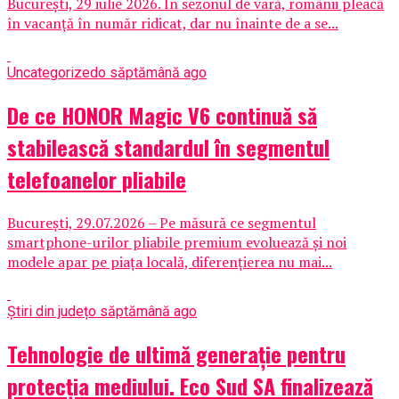
București, 29 iulie 2026. În sezonul de vară, românii pleacă
în vacanță în număr ridicat, dar nu înainte de a se...
Uncategorized
o săptămână ago
De ce HONOR Magic V6 continuă să
stabilească standardul în segmentul
telefoanelor pliabile
București, 29.07.2026 – Pe măsură ce segmentul
smartphone-urilor pliabile premium evoluează și noi
modele apar pe piața locală, diferențierea nu mai...
Știri din județ
o săptămână ago
Tehnologie de ultimă generație pentru
protecția mediului. Eco Sud SA finalizează