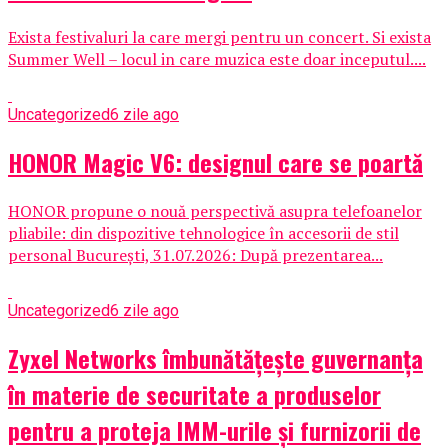
Exista festivaluri la care mergi pentru un concert. Si exista
Summer Well – locul in care muzica este doar inceputul....
Uncategorized
6 zile ago
HONOR Magic V6: designul care se poartă
HONOR propune o nouă perspectivă asupra telefoanelor
pliabile: din dispozitive tehnologice în accesorii de stil
personal București, 31.07.2026: După prezentarea...
Uncategorized
6 zile ago
Zyxel Networks îmbunătățește guvernanța
în materie de securitate a produselor
pentru a proteja IMM-urile și furnizorii de