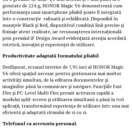
greutate de 224 g, HONOR Magic V6 demonstrează cum
performanța unui smartphone pliabil poate fi integrată
într-o construcție rafinată și echilibrată. Disponibil în
nuanțele Black și Red, dispozitivul combină linii precise și
finisaje atent realizate, iar recunoașterea internațională
prin premiul iF Design Award evidențiază atenția acordată
esteticii, inovației și experienței de utilizare.
Productivitate adaptată formatului pliabil
Desfășurat, ecranul interior de 7,95 inci al HONOR Magic
V6 oferă spațiul necesar pentru gestionarea mai multor
activități simultan, de la editarea documentelor și
imaginilor până la comunicare și navigare. Funcțiile Fast
Flex și PC-Level Multi Flex permit activarea rapidă a
modului split-screen și utilizarea simultană a până la trei
aplicații, transformând experiența de utilizare într-una mai
eficientă și adaptată ritmului de zi cu zi.
Telefonul ca accesoriu personal.