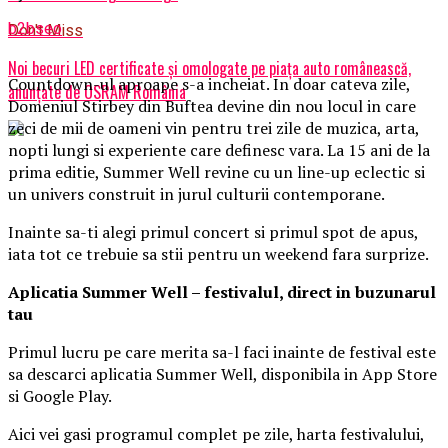
b2bseo
Don't Miss
Noi becuri LED certificate și omologate pe piața auto românească,
Countdown-ul aproape s-a incheiat. In doar cateva zile,
anunțate de OSRAM România
Domeniul Stirbey din Buftea devine din nou locul in care
zeci de mii de oameni vin pentru trei zile de muzica, arta,
nopti lungi si experiente care definesc vara. La 15 ani de la
prima editie, Summer Well revine cu un line-up eclectic si
un univers construit in jurul culturii contemporane.
Inainte sa-ti alegi primul concert si primul spot de apus,
iata tot ce trebuie sa stii pentru un weekend fara surprize.
Aplica
t
ia Summer Well
– festivalul, direct in buzunarul
tau
Primul lucru pe care merita sa-l faci inainte de festival este
sa descarci aplicatia Summer Well, disponibila in App Store
si Google Play.
Aici vei gasi programul complet pe zile, harta festivalului,