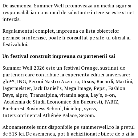
De asemenea, Summer Well promoveaza un mediu sigur si
responsabil, iar consumul de substante interzise este strict
interzis.
Regulamentul complet, impreuna cu lista obiectelor
permise si interzise, poate fi consultat pe site-ul oficial al
festivalului.
Un festival construit
impreuna cu partenerii sai
Summer Well 2026 este un festival Orange, sustinut de
parteneri care contribuie la experienta editiei aniversare:
glo™, ING, Peroni Nastro Azzurro, Ursus, Bacardi, Martini,
Jagermeister, Jack Daniel’s, Mega Image, Pepsi, Fashion
Days, alpro, Transalpina, vitamin aqua, Lay’s, e-on,
Academia de Studii Economice din Bucuresti, FABIZ,
Bucharest Business School, biciclop, syoss,
InterContinental Athénée Palace, Secom.
Abonamentele sunt disponibile pe summerwell.ro la pretul
de 513 lei. De asemenea, pot fi achizitionate bilete de o zi la