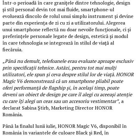
Într-o perioadă în care granițele dintre tehnologie, design
și stil personal devin tot mai fluide, smartphone-ul
evoluează dincolo de rolul unui simplu instrument și devine
parte din experiența de zi cu zi a utilizatorului. Alegerea
unui smartphone reflectă nu doar nevoile funcționale, ci și
preferințele personale legate de design, estetică și modul
în care tehnologia se integrează în stilul de viață al
fiecăruia.
„Până nu demult, telefoanele erau evaluate aproape exclusiv
prin specificații tehnice. Astăzi, pentru tot mai mulți
utilizatori, ele spun și ceva despre stilul lor de viață. HONOR
Magic V6 demonstrează că un smartphone pliabil poate
oferi performanță de flagship și, în același timp, poate
deveni un obiect de design pe care îl alegi cu aceeași atenție
cu care îți alegi un ceas sau un accesoriu vestimentar”
, a
declarat Sabina Știrb, Marketing Director HONOR
România.
Până la finalul lunii iulie, HONOR Magic V6, disponibil în
România în variantele de culoare Black și Red, în