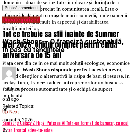
domeniu – doar de seriozitate, implicare și dorința de a
crește un brand apreciat în comunitatea locală. Este o
afacere ideală pentru orașele mari sau medii, unde oamenii
Uncategorized
investesc tot mai mult în aspectul și durabilitatea
încălțămintei lor.
Tot ce trebuie sa stii inainte de Summer
Wash Shoes – O franciză sustenabilă,
Well 2026. Ghidul complet pentru editia
în pas cu tendințele
aniversara de 15 ani
Piața cere din ce în ce mai mult soluții ecologice, economice
și rapide.
Wash Shoes răspunde perfect acestei nevoi
,
oferind clienților o alternativă la risipa de bani și resurse. În
același timp, franciza aduce antreprenorilor un business
solid, cu procese automatizate și o echipă de suport
Published
implicată.
o zi ago
Related Topics:
on
Up Next
august 5, 2026
Samsung Galaxy Z Flip7: Puterea AI într-un format de buzunar, cu noul
ecran frontal edge-to-edge
By