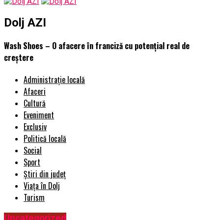
Dolj AZI
Wash Shoes – O afacere în franciză cu potențial real de
creștere
Administrație locală
Afaceri
Cultură
Eveniment
Exclusiv
Politică locală
Social
Sport
Știri din județ
Viața în Dolj
Turism
Uncategorized