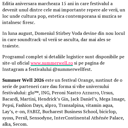
Editia aniversara marcheaza 15 ani in care festivalul a
devenit unul dintre cele mai importante repere ale verii, un
loc unde cultura pop, estetica contemporana si muzica se
intalnesc firesc.
In luna august, Domeniul Stirbey Voda devine din nou locul
in care soundtrack-ul verii se asculta, dar mai ales se
traieste.
Programul complet si detaliile logistice sunt disponibile pe
site-ul oficial
www.summerwell.ro
si pe pagina de
Instagram a festivalului @summerwellfest.
Summer Well 2026
este un festival Orange, sustinut de o
serie de parteneri care dau forma si vibe universului
festivalului: glo™, ING, Peroni Nastro Azzurro, Ursus,
Bacardi, Martini, Hendrick’s Gin, Jack Daniel’s, Mega Image,
Pepsi, Fashion Days, alpro, Transalpina, vitamin aqua,
Lay’s, e-on, FABIZ, Bucharest Business School, biciclop,
syoss, Persil, Sensodyne, InterContinental Athénée Palace,
alka, Secom.