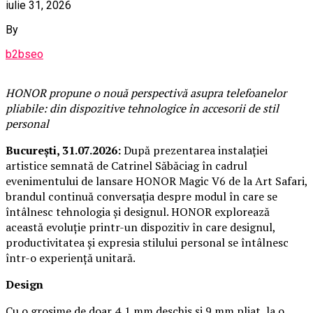
iulie 31, 2026
By
b2bseo
HONOR propune o nouă perspectivă asupra telefoanelor
pliabile: din dispozitive tehnologice în accesorii de stil
personal
București, 31.07.2026:
După prezentarea instalației
artistice semnată de Catrinel Săbăciag în cadrul
evenimentului de lansare HONOR Magic V6 de la Art Safari,
brandul continuă conversația despre modul în care se
întâlnesc tehnologia și designul. HONOR explorează
această evoluție printr-un dispozitiv în care designul,
productivitatea și expresia stilului personal se întâlnesc
într-o experiență unitară.
Design
Cu o grosime de doar 4,1 mm deschis și 9 mm pliat, la o