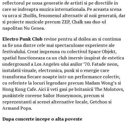
reflectorul pe noua generatie de artisti si pe directiile in
care se indreapta muzica internationala. Pe aceasta scena
va urca si 2hollis, fenomenul alternativ al noii generatii, dar
si proiecte muzicale precum ZEP, Chalk sau duo-ul
napolitan Nu Genea.
Electro Punk Club
revine pentru al doilea an si continua
sa fie una dintre cele mai spectaculoase experiente ale
festivalului. Creat impreuna cu colectivul Space Objekt,
spatiul functioneaza ca un club imersiv inspirat de estetica
underground a Los Angeles-ului anilor ’70. Fatade neon,
instalatii vizuale, electronica, punk si o energie care
transforma fiecare noapte intr-un performance colectiv,
cu referinte la locuri legendare precum Madam Wong’s si
Hong Kong Cafe. Aici ii veti gasi pe britanicii The Molotovs,
punkistele coreene Sailor Honeymoon, precum si
reprezentanti ai scenei alternative locale, Getchoo si
Armand Popa.
Dupa concerte incepe o alta poveste