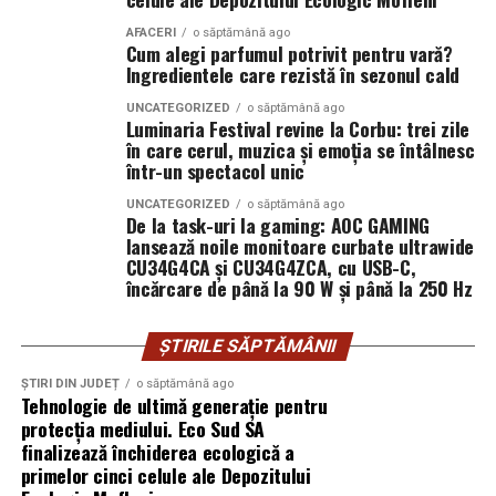
pretul de 513 lei. De asemenea, pot fi achizitionate
al experientelor care merg dincolo de muzica.
bilete de o zi la pretul de 351 lei pentru vineri si
AFACERI
o săptămână ago
Cum alegi parfumul potrivit pentru vară?
sambata, respectiv 426.6 lei pentru duminica.
Editia aniversara marcheaza 15 ani in care festivalul a
Ingredientele care rezistă în sezonul cald
devenit unul dintre cele mai importante repere ale verii,
un loc unde cultura pop, estetica contemporana si
UNCATEGORIZED
o săptămână ago
Luminaria Festival revine la Corbu: trei zile
muzica se intalnesc firesc.
în care cerul, muzica și emoția se întâlnesc
într-un spectacol unic
In luna august, Domeniul Stirbey Voda devine din nou
UNCATEGORIZED
o săptămână ago
locul in care soundtrack-ul verii se asculta, dar mai ales
De la task-uri la gaming: AOC GAMING
se traieste.
lansează noile monitoare curbate ultrawide
CU34G4CA și CU34G4ZCA, cu USB-C,
încărcare de până la 90 W și până la 250 Hz
Programul complet si detaliile logistice sunt disponibile
pe site-ul oficial
www.summerwell.ro
si pe pagina de
Instagram a festivalului @summerwellfest.
ȘTIRILE SĂPTĂMÂNII
ȘTIRI DIN JUDEȚ
o săptămână ago
Summer Well 2026
este un festival Orange, sustinut de
Tehnologie de ultimă generație pentru
o serie de parteneri care dau forma si vibe universului
protecția mediului. Eco Sud SA
festivalului: glo™, ING, Peroni Nastro Azzurro, Ursus,
finalizează închiderea ecologică a
Bacardi, Martini, Hendrick’s Gin, Jack Daniel’s, Mega
primelor cinci celule ale Depozitului