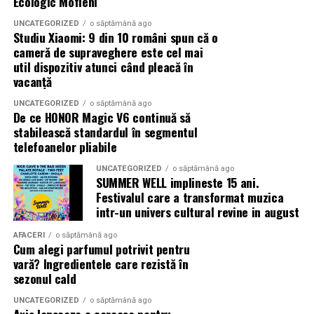
Ecologic Mofleni
Image, Pepsi, Fashion Days, alpro, Transalpina, vitamin
aqua, Lay’s, e-on, FABIZ, Bucharest Business School,
UNCATEGORIZED
o săptămână ago
biciclop, syoss, Persil, Sensodyne, InterContinental
Studiu Xiaomi: 9 din 10 români spun că o
cameră de supraveghere este cel mai
Athénée Palace, alka, Secom.
util dispozitiv atunci când pleacă în
vacanță
Abonamentele pot fi achizitionate de pe summerwell.ro,
la pretul de 513 lei + taxe. De asemenea, sunt disponibile
UNCATEGORIZED
o săptămână ago
si bilete de o zi la pretul de 351 lei + taxe pentru vineri si
De ce HONOR Magic V6 continuă să
stabilească standardul în segmentul
sambata, iar pentru duminica costul biletului este de
telefoanelor pliabile
426 lei + taxe.
UNCATEGORIZED
o săptămână ago
SUMMER WELL implineste 15 ani.
Festivalul care a transformat muzica
intr-un univers cultural revine in august
AFACERI
o săptămână ago
Cum alegi parfumul potrivit pentru
vară? Ingredientele care rezistă în
sezonul cald
UNCATEGORIZED
o săptămână ago