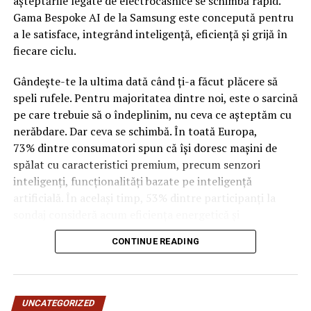
așteptările legate de electrocasnice se schimbă rapid.
Gama Bespoke AI de la Samsung este concepută pentru
Incepand cu luni, 3.08, batarile pot fi comandate si prin
a le satisface, integrând inteligență, eficiență și grijă în
aplicatia WOLT.
fiecare ciclu.
Intre 3 si 6 august: 10:00 – 20:00
Gândește-te la ultima dată când ți-a făcut plăcere să
Vineri, 7 august: 10:00 – 13:00
speli rufele. Pentru majoritatea dintre noi, este o sarcină
pe care trebuie să o îndeplinim, nu ceva ce așteptăm cu
Ridicarea bratarilor inainte de festival se poate face
nerăbdare. Dar ceva se schimbă. În toată Europa,
exclusiv de catre detinatorii de abonamente sau invitatii
73% dintre consumatori spun că își doresc mașini de
de tip full pass.
spălat cu caracteristici premium, precum senzori
inteligenți, funcționalități bazate pe inteligență
Accesul i
n festival
artificială. În același timp, 53% dintre participanți la
sondaj consideră acum eficiența energetică și
Intrarea in festival se face, ca in fiecare an, din strada
optimizarea bazată pe inteligență artificială drept
Oltului.
CONTINUE READING
factori-cheie în alegerea electrocasnicelor. Cererea
pentru funcții care oferă confort, precum funcția de
Program acces:
abur, a crescut, de asemenea, cu 19% de la un an la altul,
între 2024 și 2025. Mesajul este clar: oamenii nu vor
Vineri: incepand cu ora 16:00
UNCATEGORIZED