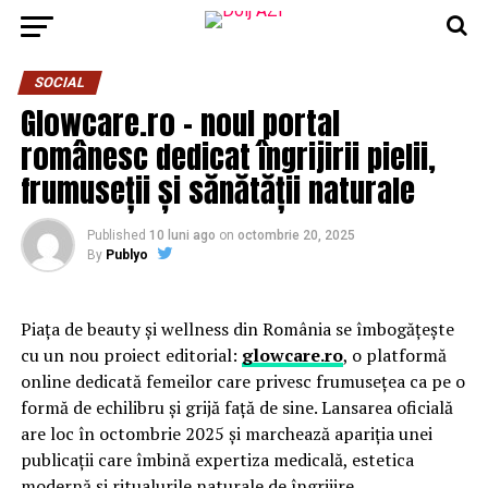
SOCIAL
Glowcare.ro – noul portal
românesc dedicat îngrijirii pielii,
frumuseții și sănătății naturale
Published
10 luni ago
on
octombrie 20, 2025
By
Publyo
Piața de beauty și wellness din România se îmbogățește
cu un nou proiect editorial:
glowcare.ro
, o platformă
online dedicată femeilor care privesc frumusețea ca pe o
formă de echilibru și grijă față de sine. Lansarea oficială
are loc în octombrie 2025 și marchează apariția unei
publicații care îmbină expertiza medicală, estetica
modernă și ritualurile naturale de îngrijire.