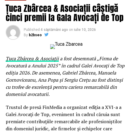
Țuca Zbârcea & Asociații câștigă
Conținut structurat, relevant și adaptat nevoilor
reale ale cititoarelor
cinci premii la Gala Avocați de Top
Portalul este organizat în mai multe secțiuni tematice
care acoperă principalele arii de interes:
Published
4 săptămâni ago
on
iulie 10, 2026
By
b2bseo
Îngrijirea pielii
– articole despre rutină, hidratare,
protecție solară, acnee, îmbătrânire cutanată și
produse dermatocosmetice.
Țuca Zbârcea & Asociații
a fost desemnată „Firma de
Avocatură a Anului 2025” în cadrul Galei Avocați de Top
Dermatologie și estetică medicală
– interviuri cu
ediția 2026. De asemenea, Gabriel Zbârcea, Manuela
specialiști, explicații despre proceduri, recomandări
Gornoviceanu, Ana Popa și Sergiu Crețu au fost distinși
profesionale.
cu trofee de excelență pentru cariera remarcabilă din
Nutriție și stil de viață
– alimentație corectă
domeniul avocaturii.
pentru piele sănătoasă, detox, suplimente,
hidratare și obiceiuri benefice.
Trustul de presă FinMedia a organizat ediția a XVI-a a
Galei Avocați de Top, eveniment în cadrul căruia sunt
Beauty & wellness
– recomandări de produse,
premiate contribuțiile remarcabile ale profesioniștilor
recenzii, tratamente, ritualuri naturale și terapii de
din domeniul juridic, ale firmelor și echipelor care
relaxare.