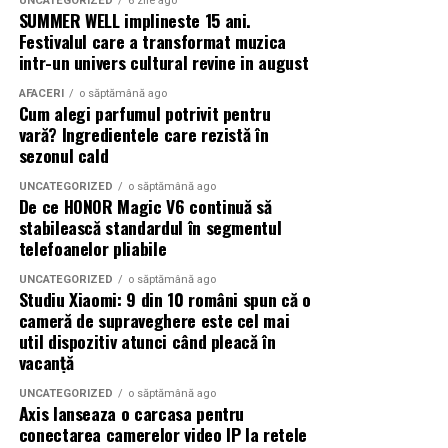
UNCATEGORIZED
6 zile ago
SUMMER WELL implineste 15 ani.
Mi s-a întâmplat o dată să simt o furnicătură în piciorul
Festivalul care a transformat muzica
stâng după vreo cincisprezece minute de scanare. Era
intr-un univers cultural revine in august
atât de insistentă încât mi-a luat câteva minute bune să
o ignor. Pe urmă a dispărut singură, ca prin minune.
AFACERI
o săptămână ago
Cum alegi parfumul potrivit pentru
vară? Ingredientele care rezistă în
Mintea, partea care suferă cel
sezonul cald
mai mult
UNCATEGORIZED
o săptămână ago
De ce HONOR Magic V6 continuă să
stabilească standardul în segmentul
Corpul se descurcă, în general. Stă, respiră, suportă
telefoanelor pliabile
zgomotul. Mintea, însă, e altceva. Ea o ia razna când nu
are nimic de făcut și e închisă într-un spațiu îngust,
UNCATEGORIZED
o săptămână ago
Studiu Xiaomi: 9 din 10 români spun că o
înconjurată de sunete ciudate.
cameră de supraveghere este cel mai
util dispozitiv atunci când pleacă în
Claustrofobia, un musafir
vacanță
neașteptat
UNCATEGORIZED
o săptămână ago
Axis lanseaza o carcasa pentru
Mulți oameni descoperă în timpul unei rezonanțe că au,
conectarea camerelor video IP la retele
de fapt, o ușoară claustrofobie pe care nici nu și-o