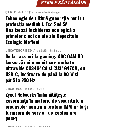
ȘTIRILE SĂPTĂMÂNII
spre finalul examinării. La alți pacienți nu se întâmplă
Pe scurt, mai bine o
anvelopă nouă
de buget decât una
nimic deosebit. Suntem fiecare diferiți și corpurile
premium de ocazie.
ȘTIRI DIN JUDEȚ
o săptămână ago
Tehnologie de ultimă generație pentru
noastre răspund altfel.
protecția mediului. Eco Sud SA
Sursa foto:
https://davanti-tyres.com/
finalizează închiderea ecologică a
Mâncărimi, furnicături și alte mici
primelor cinci celule ale Depozitului
curiozități ale corpului
Ecologic Mofleni
UNCATEGORIZED
o săptămână ago
Stând nemișcat timp îndelungat, pielea începe brusc să
De la task-uri la gaming: AOC GAMING
ceară atenție. Apare o mâncărime imaginară pe nas, o
lansează noile monitoare curbate
ușoară furnicătură în deget, o nevoie inexplicabilă să-ți
ultrawide CU34G4CA și CU34G4ZCA, cu
USB-C, încărcare de până la 90 W și
miști umărul. Toate astea sunt răspunsuri normale ale
până la 250 Hz
corpului care, lăsat în pace, începe să-și amintească că
există.
UNCATEGORIZED
6 zile ago
Zyxel Networks îmbunătățește
Trucul e să nu te miști. Dacă te scarpini sau îți miști
guvernanța în materie de securitate a
produselor pentru a proteja IMM-urile și
capul, imaginea poate fi compromisă și unele secvențe
furnizorii de servicii de gestionare
trebuie reluate. Asistenta îți va spune asta dinainte, dar
(MSP)
tot uităm.