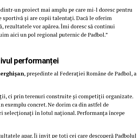
 dintr-un proiect mai amplu pe care mi-l doresc pentru
e sportivă și are copii talentați. Dacă le oferim
, rezultatele vor apărea. Îmi doresc să continui
ruim aici un pol regional puternic de Padbol.”
tivul performanței
herghișan
, președinte al Federației Române de Padbol, a
ii, ci prin terenuri construite și competiții organizate.
 un exemplu concret. Ne dorim ca din astfel de
i selecționați în lotul național. Performanța începe
ultatele apar. Îi invit pe toți cei care descoperă Padbolul