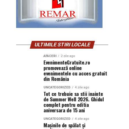
ULTIMILE STIRI LOCALE
AFACERI
2 zile ago
EvenimenteGratuite.ro
promovează online
evenimentele cu acces gratuit
din România
UNCATEGORIZED
4 zile ago
Tot ce trebuie sa stii inainte
de Summer Well 2026. Ghidul
complet pentru editia
aniversara de 15 ani
UNCATEGORIZED
4 zile ago
Mașinile de spălat și