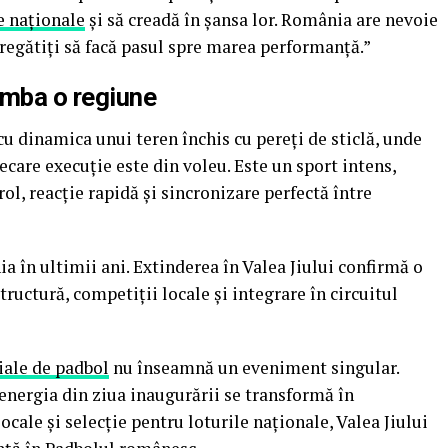
e naționale
și să creadă în șansa lor. România are nevoie
pregătiți să facă pasul spre marea performanță.”
imba o regiune
u dinamica unui teren închis cu pereți de sticlă, unde
care execuție este din voleu. Este un sport intens,
ol, reacție rapidă și sincronizare perfectă între
a în ultimii ani. Extinderea în Valea Jiului confirmă o
tructură, competiții locale și integrare în circuitul
ciale de padbol
nu înseamnă un eveniment singular.
energia din ziua inaugurării se transformă în
ale și selecție pentru loturile naționale, Valea Jiului