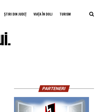
ȘTIRI DIN JUDEȚ
VIAȚA ÎN DOLJ
TURISM
i.
PARTENERI