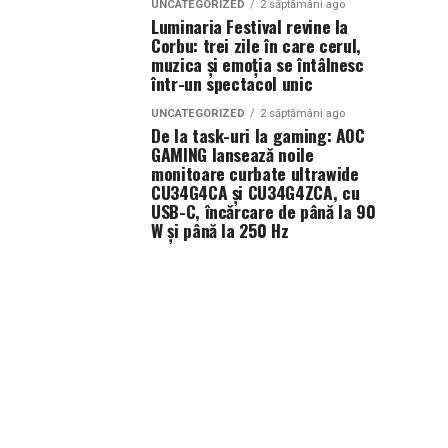
UNCATEGORIZED
2 săptămâni ago
Luminaria Festival revine la
Corbu: trei zile în care cerul,
muzica și emoția se întâlnesc
într-un spectacol unic
UNCATEGORIZED
2 săptămâni ago
De la task-uri la gaming: AOC
GAMING lansează noile
monitoare curbate ultrawide
CU34G4CA și CU34G4ZCA, cu
USB-C, încărcare de până la 90
W și până la 250 Hz