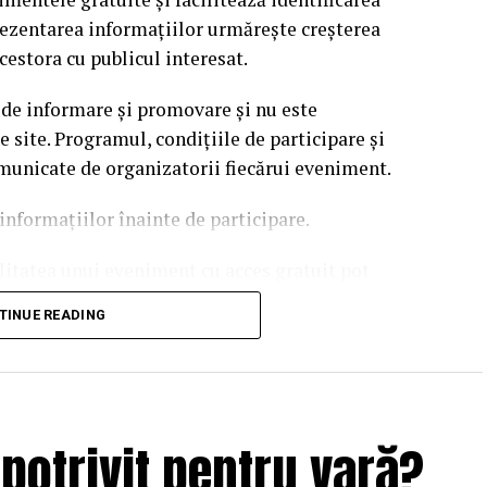
rezentarea informațiilor urmărește creșterea
cestora cu publicul interesat.
 de informare și promovare și nu este
site. Programul, condițiile de participare și
omunicate de organizatorii fiecărui eveniment.
informațiilor înainte de participare.
ilitatea unui eveniment cu acces gratuit pot
 echipei EvenimenteGratuite.ro. Adresa de contact
TINUE READING
potrivit pentru vară?