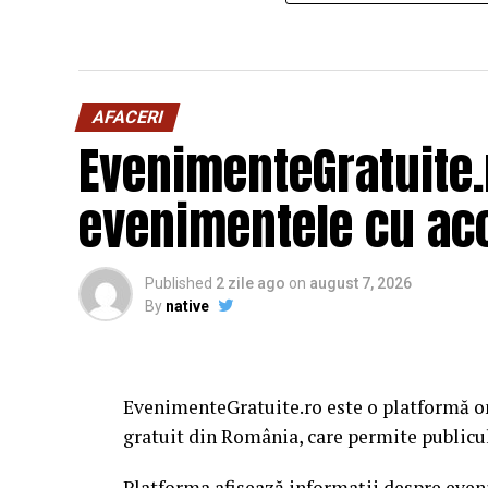
AFACERI
EvenimenteGratuite
evenimentele cu acc
Published
2 zile ago
on
august 7, 2026
By
native
EvenimenteGratuite.ro este o platformă o
gratuit din România, care permite publiculu
Platforma afișează informații despre eveni