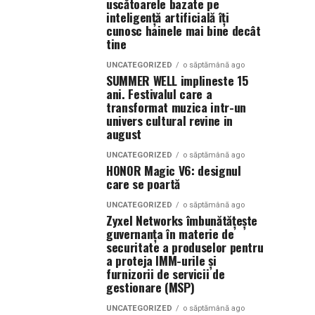
uscătoarele bazate pe
inteligență artificială îți
cunosc hainele mai bine decât
tine
UNCATEGORIZED
o săptămână ago
SUMMER WELL implineste 15
ani. Festivalul care a
transformat muzica intr-un
univers cultural revine in
august
UNCATEGORIZED
o săptămână ago
HONOR Magic V6: designul
care se poartă
UNCATEGORIZED
o săptămână ago
Zyxel Networks îmbunătățește
guvernanța în materie de
securitate a produselor pentru
a proteja IMM-urile și
furnizorii de servicii de
gestionare (MSP)
UNCATEGORIZED
o săptămână ago