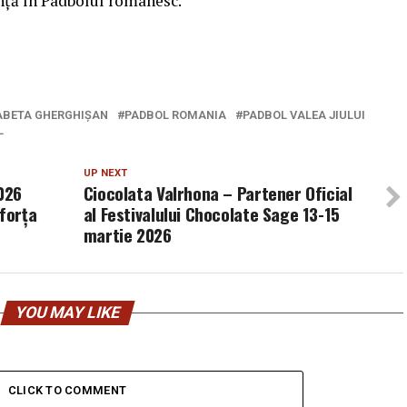
nță în Padbolul românesc.
ABETA GHERGHIȘAN
PADBOL ROMANIA
PADBOL VALEA JIULUI
L
UP NEXT
026
Ciocolata Valrhona – Partener Oficial
 forța
al Festivalului Chocolate Sage 13-15
martie 2026
YOU MAY LIKE
CLICK TO COMMENT