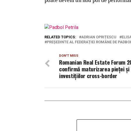
poate deveni un nou pol de performa
RELATED TOPICS:
ADRIAN OPRIȚESCU
ELIS
PREȘEDINTE AL FEDERAȚIEI ROMÂNE DE PADBO
DON'T MISS
Romanian Real Estate Forum 2
confirmă maturizarea pieței și
investițiilor cross-border