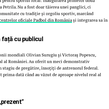
l pentru sportul local: inaugurarea primelor două
a Petrila. Nu a fost doar tăierea unei panglici, ci
comunitate cu tradiție și orgoliu sportiv, marcând
centrelor oficiale Padbol din România
și integrarea sa în
 față cu publicul
onii mondiali Olivian Surugiu și Victoraș Popescu,
onal al României. Au oferit un meci demonstrativ
 stagiu de pregătire, însoțiți de antrenorul federal.
st prima dată când au văzut de aproape nivelul real al
„prezent”