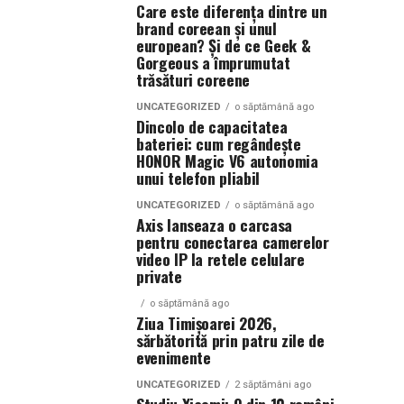
Care este diferența dintre un
brand coreean și unul
european? Și de ce Geek &
Gorgeous a împrumutat
trăsături coreene
UNCATEGORIZED
o săptămână ago
Dincolo de capacitatea
bateriei: cum regândește
HONOR Magic V6 autonomia
unui telefon pliabil
UNCATEGORIZED
o săptămână ago
Axis lanseaza o carcasa
pentru conectarea camerelor
video IP la retele celulare
private
o săptămână ago
Ziua Timișoarei 2026,
sărbătorită prin patru zile de
evenimente
UNCATEGORIZED
2 săptămâni ago