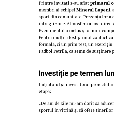
Printre invitați s-au aflat
primarul or
membri ai echipei
Minerul Lupeni
, 
sport din comunitate. Prezența lor a a
întregii zone. Atmosfera a fost directă
Evenimentul a inclus și o mini-competi
Pentru mulți a fost primul contact cu 
formală, ci un prim test, un exercițiu 
Padbol Petrila, ca semn de susținere p
Investiție pe termen lu
Inițiatorul și investitorul proiectului
etapă:
„De ani de zile mi-am dorit să aduce
sportul în vitrină și să ofere tinerilor