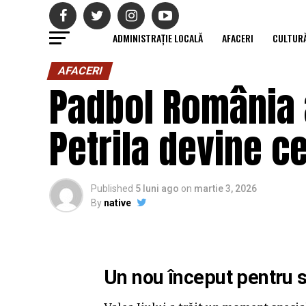
ADMINISTRAȚIE LOCALĂ
AFACERI
CULTUR
AFACERI
Padbol România a
Petrila devine ce
Published
5 luni ago
on
martie 3, 2026
By
native
Un nou început pentru s