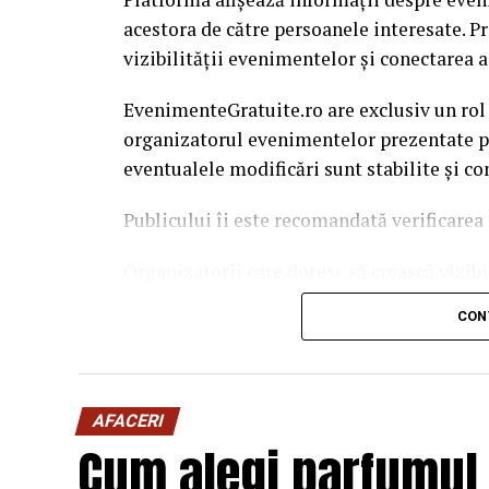
acestora de către persoanele interesate. P
vizibilității evenimentelor și conectarea a
EvenimenteGratuite.ro are exclusiv un rol
organizatorul evenimentelor prezentate pe 
eventualele modificări sunt stabilite și c
Publicului îi este recomandată verificarea 
Organizatorii care doresc să crească vizib
solicita o ofertă de promovare din partea
CON
este
salut@evenimentegratuite.ro
.
AFACERI
Cum alegi parfumul 