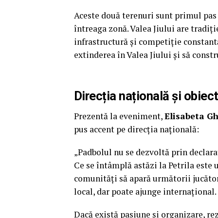
Aceste două terenuri sunt primul pas
întreaga zonă. Valea Jiului are tradiți
infrastructură și competiție constantă
extinderea în Valea Jiului și să const
Direcția națională și obiec
Prezentă la eveniment,
Elisabeta G
pus accent pe direcția națională:
„Padbolul nu se dezvoltă prin declaraț
Ce se întâmplă astăzi la Petrila este
comunități să apară următorii jucător
local, dar poate ajunge internațional.
Dacă există pasiune și organizare, rez