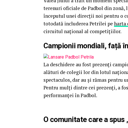
Valea Jiului a trăit un moment specia
terenuri oficiale de Padbol din zonă, l
începutul unei direcții noi pentru o 
totodată includerea Petrilei pe
harta 
circuitul național al competițiilor.
Campionii mondiali, față în
La deschidere au fost prezenți campi
alături de colegii lor din lotul nați
spectaculos, dar au și rămas pentru un
Pentru mulți dintre cei prezenți, a fo
performanței în Padbol.
O comunitate care a spus 