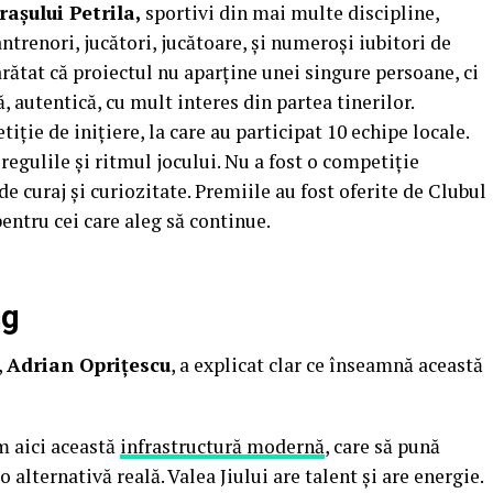
așului Petrila,
sportivi din mai multe discipline,
antrenori, jucători, jucătoare, și numeroși iubitori de
rătat că proiectul nu aparține unei singure persoane, ci
, autentică, cu mult interes din partea tinerilor.
ție de inițiere, la care au participat 10 echipe locale.
regulile și ritmul jocului. Nu a fost o competiție
de curaj și curiozitate. Premiile au fost oferite de Clubul
entru cei care aleg să continue.
ng
,
Adrian Oprițescu
, a explicat clar ce înseamnă această
m aici această
infrastructură modernă
, care să pună
 o alternativă reală. Valea Jiului are talent și are energie.