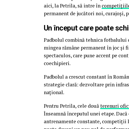
aici, la Petrila, să intre în
competițiil
permanent de jucători noi, curajoși, 
Un început care poate sch
Padbolul combină tehnica fotbalului c
mingea rămâne permanent în joc și fie
spectaculos, care pune accent pe contr
coechipieri.
Padbolul a crescut constant în Români
strategie clară: dezvoltare prin infras
național.
Pentru Petrila, cele două
terenuri ofi
Înseamnă începutul unei etape. Dacă 
antrenamente constante, competiții loc