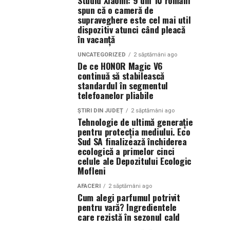
Studiu Xiaomi: 9 din 10 români
spun că o cameră de
supraveghere este cel mai util
dispozitiv atunci când pleacă
în vacanță
UNCATEGORIZED
2 săptămâni ago
De ce HONOR Magic V6
continuă să stabilească
standardul în segmentul
telefoanelor pliabile
ȘTIRI DIN JUDEȚ
2 săptămâni ago
Tehnologie de ultimă generație
pentru protecția mediului. Eco
Sud SA finalizează închiderea
ecologică a primelor cinci
celule ale Depozitului Ecologic
Mofleni
AFACERI
2 săptămâni ago
Cum alegi parfumul potrivit
pentru vară? Ingredientele
care rezistă în sezonul cald