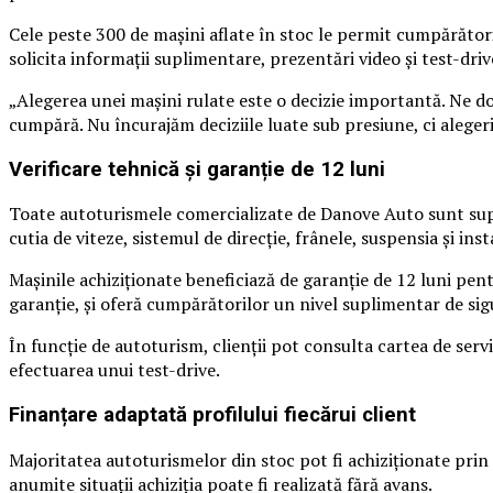
Cele peste 300 de mașini aflate în stoc le permit cumpărătoril
solicita informații suplimentare, prezentări video și test-drive
„Alegerea unei mașini rulate este o decizie importantă. Ne do
cumpără. Nu încurajăm deciziile luate sub presiune, ci alege
Verificare tehnică și garanție de 12 luni
Toate autoturismele comercializate de Danove Auto sunt supu
cutia de viteze, sistemul de direcție, frânele, suspensia și inst
Mașinile achiziționate beneficiază de garanție de 12 luni pe
garanție, și oferă cumpărătorilor un nivel suplimentar de sig
În funcție de autoturism, clienții pot consulta cartea de ser
efectuarea unui test-drive.
Finanțare adaptată profilului fiecărui client
Majoritatea autoturismelor din stoc pot fi achiziționate prin so
anumite situații achiziția poate fi realizată fără avans.