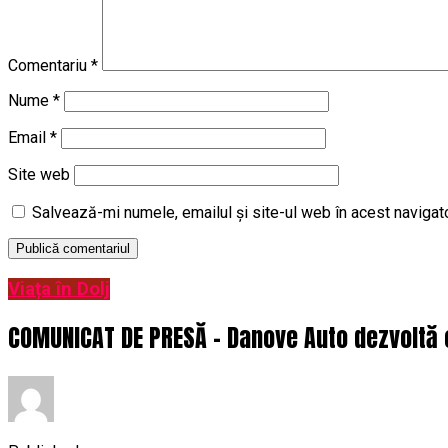
Comentariu
*
Nume
*
Email
*
Site web
Salvează-mi numele, emailul și site-ul web în acest navigat
Viața în Dolj
COMUNICAT DE PRESĂ – Danove Auto dezvoltă 