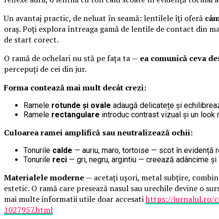
Un avantaj practic, de neluat în seamă: lentilele îți oferă
câm
oraș. Poți explora întreaga gamă de lentile de contact din ma
de start corect.
O ramă de ochelari nu stă pe fața ta —
ea comunică ceva de
percepuți de cei din jur.
Forma contează mai mult decât crezi:
Ramele
rotunde și ovale
adaugă delicatețe și echilibrează
Ramele
rectangulare
introduc contrast vizual și un look 
Culoarea ramei amplifică sau neutralizează ochii:
Tonurile
calde
— auriu, maro, tortoise — scot în evidență re
Tonurile
reci
— gri, negru, argintiu — creează adâncime și î
Materialele moderne
— acetați ușori, metal subțire, combina
estetic. O ramă care presează nasul sau urechile devine o surs
mai multe informatii utile doar accesati
https://jurnalul.ro/
1027957.html