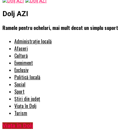
Dolj AZI
Ramele pentru ochelari, mai mult decat un simplu suport
Administrație locală
Afaceri
Cultură
Eveniment
Exclusiv
Politică locală
Social
Sport
Știri din județ
Viața în Dolj
Turism
Viața în Dolj