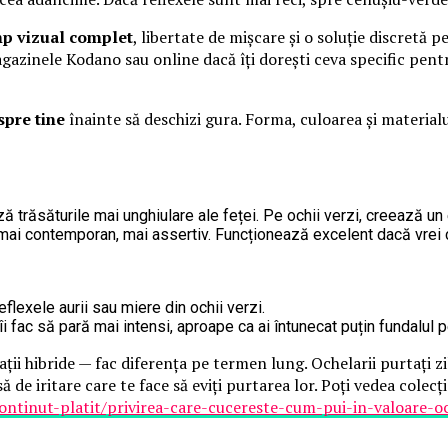
p vizual complet
, libertate de mișcare și o soluție discretă pe
gazinele Kodano sau online dacă îți dorești ceva specific pentru
spre tine
înainte să deschizi gura. Forma, culoarea și materialu
 trăsăturile mai unghiulare ale feței. Pe ochii verzi, creează un e
mai contemporan, mai assertiv. Funcționează excelent dacă vrei ca 
flexele aurii sau miere din ochii verzi.
i fac să pară mai intensi, aproape ca ai întunecat puțin fundalul p
ții hibride — fac diferența pe termen lung. Ochelarii purtați zil
ă de iritare care te face să eviți purtarea lor. Poți vedea col
continut-platit/privirea-care-cucereste-cum-pui-in-valoare-o