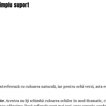
simplu suport
nterferează cu culoarea naturală, iar pentru ochii verzi, asta e
ate
. Acestea nu îți schimbă culoarea ochilor în mod dramatic, ci
 acea adâncime. Dacă reflexele sunt mai reci, spre cenușiu-verde