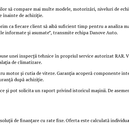
or să compare mai multe modele, motorizări, niveluri de echipar
 înainte de achiziție.
rim ca fiecare client să aibă suficient timp pentru a analiza m
rile informate și asumate”, transmite echipa Danove Auto.
se unei inspecții tehnice în propriul service autorizat RAR.
alația de climatizare.
ntru motor și cutia de viteze. Garanția acoperă componente int
uranță după achiziție.
vice și pot solicita un raport privind istoricul mașinii. De as
luții de finanțare cu rate fixe. Oferta este calculată individual,