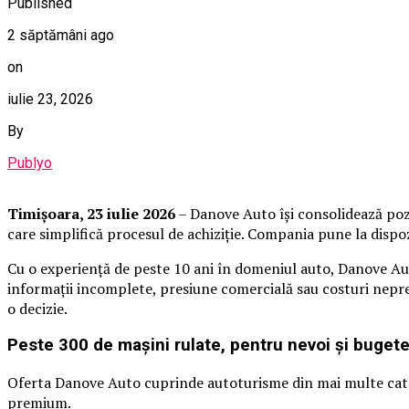
Published
2 săptămâni ago
on
iulie 23, 2026
By
Publyo
Timișoara, 23 iulie 2026
– Danove Auto își consolidează poziț
care simplifică procesul de achiziție. Compania pune la dispoz
Cu o experiență de peste 10 ani în domeniul auto, Danove Auto
informații incomplete, presiune comercială sau costuri neprev
o decizie.
Peste 300 de mașini rulate, pentru nevoi și bugete
Oferta Danove Auto cuprinde autoturisme din mai multe catego
premium.