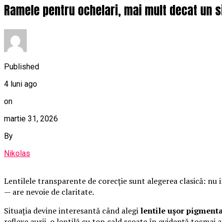
Ramele pentru ochelari, mai mult decat un 
Published
4 luni ago
on
martie 31, 2026
By
Nikolas
Lentilele transparente de corecție sunt alegerea clasică: nu i
— are nevoie de claritate.
Situația devine interesantă când alegi
lentile ușor pigment
reflexe aurii, o lentilă cu ton cald scoate în evidență tocmai