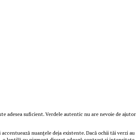
ste adesea suficient. Verdele autentic nu are nevoie de ajutor
 accentuează nuanțele deja existente. Dacă ochii tăi verzi au
, o lentilă cu pigment discret adaugă contrast și intensitate.