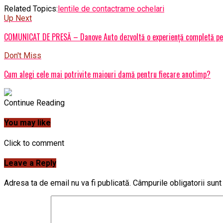
Related Topics:
lentile de contact
rame ochelari
Up Next
COMUNICAT DE PRESĂ – Danove Auto dezvoltă o experiență completă pen
Don't Miss
Cum alegi cele mai potrivite maiouri damă pentru fiecare anotimp?
Continue Reading
You may like
Click to comment
Leave a Reply
Adresa ta de email nu va fi publicată.
Câmpurile obligatorii sun