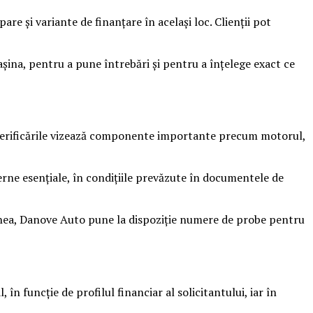
e și variante de finanțare în același loc. Clienții pot
așina, pentru a pune întrebări și pentru a înțelege exact ce
 Verificările vizează componente importante precum motorul,
erne esențiale, în condițiile prevăzute în documentele de
emenea, Danove Auto pune la dispoziție numere de probe pentru
 în funcție de profilul financiar al solicitantului, iar în