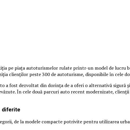
ia pe piața autoturismelor rulate printr-un model de lucru baza
iția clienților peste 300 de autoturisme, disponibile în cele d
 a fost dezvoltat din dorința de a oferi o alternativă sigură ș
ăzute. În cele două parcuri auto recent modernizate, clienții p
 diferite
rii, de la modele compacte potrivite pentru utilizarea urbană