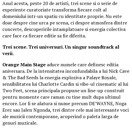
Anul acesta, peste 20 de artisti, trei scene si o serie de
experiente curatoriate transforma fiecare colt al
domeniului intr-un spatiu cu identitate proprie. Nu este
doar despre cine urca pe scena, ci despre atmosfera dintre
concerte, descoperirile intamplatoare si energia colectiva
care face ca fiecare editie sa fie diferita.
Trei scene. Trei universuri. Un singur soundtrack al
verii.
Orange Main Stage
aduce numele care definesc editia
aniversara. De la intensitatea inconfundabila a lui Nick Cave
& The Bad Seeds la energia exploziva a Palaye Royale,
sensibilitatea lui Charlotte Cardin si vibe-ul cinematic al lui
Two Feet, scena principala propune un line-up construit
pentru momente care raman cu tine mult dupa ultimul
encore. Lor li se alatura si nume precum DE’WAYNE, Noga
Erez sau Jalen Ngonda, trei dintre cele mai interesante voci
ale muzicii contemporane, acoperind o paleta larga de
genuri muzicale.