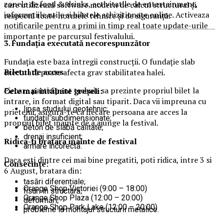
zonele de food & drinks, activitatile de entertainment,
care utilizează software modern de calcul structural și
informatiile utile si biletele achizitionate online. Activeaza
respectă toate normele tehnice și de siguranță.
notificarile pentru a primi in timp real toate update-urile
importante pe parcursul festivalului.
3. Fundația executată necorespunzător
Fundația este baza întregii construcții. O fundație slab
Biletul de acces
executată poate afecta grav stabilitatea halei.
Fiecare participant trebuie sa prezinte propriul bilet la
Cele mai întâlnite greșeli:
intrare, in format digital sau tiparit. Daca vii impreuna cu
lipsa studiului geotehnic;
prietenii, asigura-te ca fiecare persoana are acces la
fundații subdimensionate;
propriul bilet inainte de a ajunge la festival.
beton de slabă calitate;
drenaj insuficient;
Ridica-t
i br
at
ara
inainte de festival
armare incorectă.
Daca esti dintre cei mai bine pregatiti, poti ridica, intre 3 si
Consecințe:
6 August, bratara din:
tasări diferențiale;
Orange Shop Victoriei (9:00 – 18:00)
fisuri în structură;
Orange Shop Plaza (12:00 – 20:00)
deformări;
Orange Shop Park Lake (12:00 – 20:00)
probleme la montajul structurii metalice.