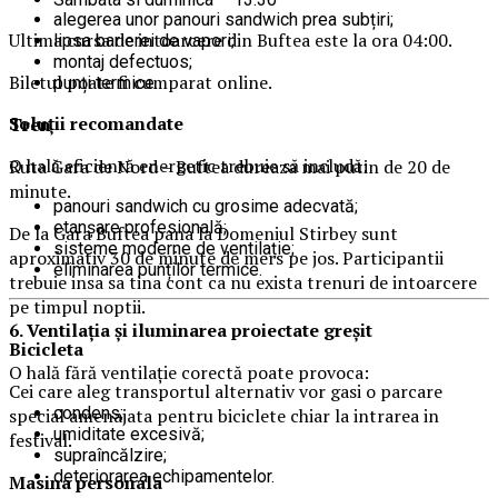
alegerea unor panouri sandwich prea subțiri;
Ultima cursa de intoarcere din Buftea este la ora 04:00.
lipsa barierei de vapori;
montaj defectuos;
Biletul poate fi cumparat online.
punți termice.
Soluții recomandate
Tren
O hală eficientă energetic trebuie să includă:
Ruta Gara de Nord – Buftea dureaza mai putin de 20 de
minute.
panouri sandwich cu grosime adecvată;
etanșare profesională;
De la Gara Buftea pana la Domeniul Stirbey sunt
sisteme moderne de ventilație;
aproximativ 30 de minute de mers pe jos. Participantii
eliminarea punților termice.
trebuie insa sa tina cont ca nu exista trenuri de intoarcere
pe timpul noptii.
6. Ventilația și iluminarea proiectate greșit
Biciclet
a
O hală fără ventilație corectă poate provoca:
Cei care aleg transportul alternativ vor gasi o parcare
condens;
special amenajata pentru biciclete chiar la intrarea in
umiditate excesivă;
festival.
supraîncălzire;
deteriorarea echipamentelor.
Masina
personal
a