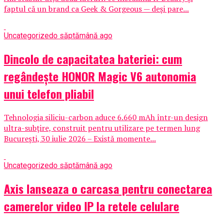
faptul că un brand ca Geek & Gorgeous — deși pare...
Uncategorized
o săptămână ago
Dincolo de capacitatea bateriei: cum
regândește HONOR Magic V6 autonomia
unui telefon pliabil
Tehnologia siliciu-carbon aduce 6.660 mAh într-un design
ultra-subțire, construit pentru utilizare pe termen lung
București, 30 iulie 2026 – Există momente...
Uncategorized
o săptămână ago
Axis lanseaza o carcasa pentru conectarea
camerelor video IP la retele celulare