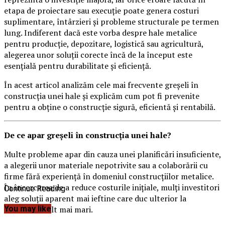
etapa de proiectare sau execuție poate genera costuri
suplimentare, întârzieri și probleme structurale pe termen
lung. Indiferent dacă este vorba despre hale metalice
pentru producție, depozitare, logistică sau agricultură,
alegerea unor soluții corecte încă de la început este
esențială pentru durabilitate și eficiență.
În acest articol analizăm cele mai frecvente greșeli în
construcția unei hale și explicăm cum pot fi prevenite
pentru a obține o construcție sigură, eficientă și rentabilă.
De ce apar greșeli în construcția unei hale?
Multe probleme apar din cauza unei planificări insuficiente,
a alegerii unor materiale nepotrivite sau a colaborării cu
firme fără experiență în domeniul construcțiilor metalice.
În încercarea de a reduce costurile inițiale, mulți investitori
Continue Reading
aleg soluții aparent mai ieftine care duc ulterior la
cheltuieli mult mai mari.
You may like