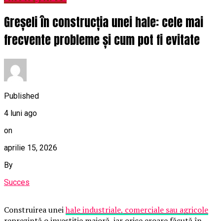
Greșeli în construcția unei hale: cele mai
frecvente probleme și cum pot fi evitate
Published
4 luni ago
on
aprilie 15, 2026
By
Succes
Construirea unei
hale industriale, comerciale sau agricole
reprezintă o investiție majoră, iar orice eroare făcută în