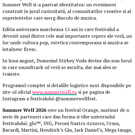
Summer Well si-a pastrat identitatea: un eveniment
construit in jurul curiozitatii, al comunitatilor creative si al
experientelor care merg dincolo de muzica.
Editia aniversara marcheaza 15 ani in care festivalul a
devenit unul dintre cele mai importante repere ale verii, un
loc unde cultura pop, estetica contemporana si muzica se
intalnesc firesc.
In luna august, Domeniul Stirbey Voda devine din nou locul
in care soundtrack-ul verii se asculta, dar mai ales se
traieste.
Programul complet si detaliile logistice sunt disponibile pe
site-ul oficial
www.summerwell.ro
si pe pagina de
Instagram a festivalului @summerwellfest.
Summer Well 2026
este un festival Orange, sustinut de o
serie de parteneri care dau forma si vibe universului
festivalului: glo™, ING, Peroni Nastro Azzurro, Ursus,
Bacardi, Martini, Hendrick’s Gin, Jack Daniel’s, Mega Image,