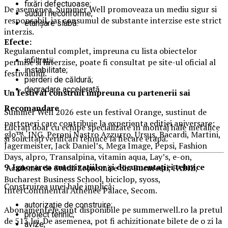
fixări defectuoase;
De asemenea, Summer Well promoveaza un mediu sigur si
suduri neconforme;
responsabil, iar consumul de substante interzise este strict
etanșare slabă.
interzis.
Efecte:
Regulamentul complet, impreuna cu lista obiectelor
infiltrații;
permise si interzise, poate fi consultat pe site-ul oficial al
instabilitate;
festivalului.
pierderi de căldură;
degradare accelerată.
Un festival construit
impreuna cu partenerii sai
Recomandare
Summer Well 2026 este un festival Orange, sustinut de
parteneri care contribuie la experienta editiei aniversare:
Lucrați doar cu echipe specializate în montaj hale metalice
glo™, ING, Peroni Nastro Azzurro, Ursus, Bacardi, Martini,
și solicitați verificări tehnice la fiecare etapă.
Jagermeister, Jack Daniel’s, Mega Image, Pepsi, Fashion
Days, alpro, Transalpina, vitamin aqua, Lay’s, e-on,
9. Ignorarea autorizațiilor și documentației tehnice
Academia de Studii Economice din Bucuresti, FABIZ,
Bucharest Business School, biciclop, syoss,
Construirea unei hale implică:
InterContinental Athénée Palace, Secom.
autorizație de construire;
Abonamentele sunt disponibile pe summerwell.ro la pretul
proiect tehnic;
de 513 lei. De asemenea, pot fi achizitionate bilete de o zi la
avize;