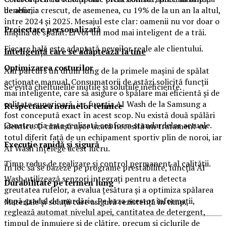
beneficii:
de abur, a crescut, de asemenea, cu 19% de la un an la altul,
între 2024 și 2025. Mesajul este clar: oamenii nu vor doar o
Proiectare personalizată
mașină de spălat. Ei vor un mod mai inteligent de a trăi.
Fiecare hală este adaptată nevoilor reale ale clientului.
Inteligență care se adaptează la tine
Optimizarea costurilor
Am parcurs un drum lung de la primele mașini de spălat
acționate manual. Consumatorii de astăzi solicită funcții
Se evită cheltuielile inutile și soluțiile ineficiente.
mai inteligente, care să asigure o spălare mai eficientă și de
calitate superioară, iar funcția AI Wash de la Samsung a
Respectarea normelor tehnice
fost concepută exact în acest scop. Nu există două spălări
Construcția este realizată conform standardelor actuale.
identice. O cămașă ușor uzată necesită un tratament cu
totul diferit față de un echipament sportiv plin de noroi, iar
Execuție rapidă și sigură
AI Wash înțelege acest lucru.
Timp redus de realizare și control permanent al calității.
În loc să se bazeze pe programe prestabilite, funcția AI
Wash utilizează senzori integrați pentru a detecta
Durabilitate pe termen lung
greutatea rufelor, a evalua țesătura și a optimiza spălarea
după gradul de murdărie. Pe baza acestor informații,
Materiale și soluții care asigură rezistență în timp.
reglează automat nivelul apei, cantitatea de detergent,
timpul de înmuiere și de clătire, precum și ciclurile de