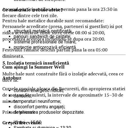
Accesul participantilor este permis pana la ora 23:30 in
Ce materiale trebuie alese?
fiecare dintre cele trei zile.
Pentru hale metalice durabile sunt recomandate:
Persoanele acreditate (presa, parteneri si guestlist) isi pot
structură metalică certificată;
ridica acreditarile zilnic intre orele 08:00 si 20:00,
panouri sandwich de calitate;
procesarea acestora incheindu-se dupa ora 20:00.
sisteme profesionale de fixare;
protecție anticorozivă eficientă.
Festivalul ramane deschis partial pana la ora 05:00
dimineata.
5. Izolația termică insuficientă
Cum ajungi la Summer Well
Multe hale sunt construite fără o izolație adecvată, ceea ce
Autobuz
duce la:
Cursele speciale pleaca din Bucuresti, din apropierea statiei
consum energetic ridicat;
de metrou Straulesti, la intervale de aproximativ 15–30 de
condens;
minute.
temperaturi neuniforme;
disconfort pentru angajați;
Primele plecari:
deteriorarea produselor depozitate.
Greșeli frecvente:
Vineri – 15:30
Sambata si duminica – 13:30