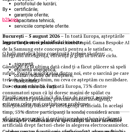
portofoliul de lucrări;
certificările;
By
garanțiile oferite;
b2bseo
capacitatea tehnică;
serviciile complete oferite.
București – 5 august 2026 –
În toată Europa, așteptările
Importanța unei planificări corecte
legate de electrocasnice se schimbă rapid. Gama Bespoke AI
de la Samsung este concepută pentru a le satisface,
O hală metalică bine construită trebuie să ofere:
integrând inteligență, eficiență și grijă în fiecare ciclu.
siguranță;
Gândește-te la ultima dată când ți-a făcut plăcere să speli
eficiență energetică;
rufele. Pentru majoritatea dintre noi, este o sarcină pe care
costuri reduse de întreținere;
trebuie să o îndeplinim, nu ceva ce așteptăm cu nerăbdare.
flexibilitate;
Dar ceva se schimbă. În toată Europa, 73% dintre
durată mare de viață.
consumatori spun că își doresc mașini de spălat cu
Planificarea atentă încă din faza de proiect permite
caracteristici premium, precum senzori inteligenți,
evitarea celor mai costisitoare probleme.
funcționalități bazate pe inteligență artificială. În același
timp, 53% dintre participanți la sondaj consideră acum
eficiența energetică și optimizarea bazată pe inteligență
Avantajele colaborării cu specialiști în hale metalice
artificială drept factori-cheie în alegerea electrocasnicelor.
Colaborarea cu o companie profesionistă aduce multiple
Cererea pentru funcții care oferă confort, precum funcția