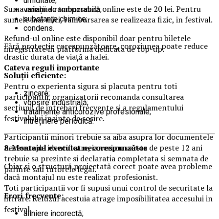
umiditate;
Suma minima rambursabila online este de 20 lei. Pentru
variații de temperatură;
sumele mai mici, rambursarea se realizeaza fizic, in festival.
substanțe chimice;
condens.
Refund-ul online este disponibil doar pentru biletele
Fără protecție corespunzătoare, coroziunea poate reduce
inregistrate in platforma dedicata de top-up.
drastic durata de viață a halei.
Ca
teva reguli importante
Soluții eficiente:
Pentru o experienta sigura si placuta pentru toti
zincare;
participantii, organizatorii recomanda consultarea
vopsire industrială;
sectiunii de intrebari frecvente si a regulamentului
tratamente anticorozive profesionale;
festivalului inainte de sosire.
întreținere periodică.
Participantii minori trebuie sa aiba asupra lor documentele
necesare de identificare, iar cei cu varsta de peste 12 ani
8. Montajul executat necorespunzător
trebuie sa prezinte si declaratia completata si semnata de
Chiar și o structură proiectată corect poate avea probleme
parinte sau tutorele legal.
dacă montajul nu este realizat profesionist.
Toti participantii vor fi supusi unui control de securitate la
Erori frecvente:
intrare. Refuzul acestuia atrage imposibilitatea accesului in
festival.
aliniere incorectă;