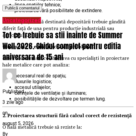
lipsa spațiilor tehnice;
proiectarea fără posibilitate de extindere.
Uncategorized
De exemplu, o hală destinată depozitării trebuie gândită
diferit față de una pentru producție industrială sau
Tot ce trebuie sa stii inainte de Summer
agricultură.
Well 2026. Ghidul complet pentru editia
Cum poate fi evitată această problemă?
aniversara de 15 ani
Este recomandată colaborarea cu specialiști în proiectare
hale metalice care pot analiza:
necesarul real de spațiu;
fluxurile logistice;
accesul utilajelor;
Published
cerințele de ventilație și iluminare;
posibilitățile de dezvoltare pe termen lung.
3 zile ago
on
2. Proiectarea structurii fără calcul corect de rezistență
august 5, 2026
O hală metalică trebuie să reziste la:
By