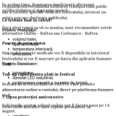
În același timp, iluminarea insuficientă afectează
Organizatorii recomanda utilizarea transportului public
productivitatea și siguranța muncii.
sau a curselor speciale dedicate festivalului, intrucat nu
exista parcare destinata publicului.
Ce trebuie luat în calcul?
Daca alegi totusi sa vii cu masina, sunt recomandate rutele
Pentru ventilație:
alternative Chitila – Buftea sau Corbeanca – Buftea.
volumul halei;
Puncte de prim ajutor
tipul activității;
temperatura interioară;
Mai multe puncte medicale vor fi disponibile in interiorul
umiditatea.
festivalului si vor fi marcate pe harta din aplicatia Summer
Pentru iluminare:
Well.
luminatoare;
Top-up rapid pentru plati i
n festival
iluminat LED industrial;
poziționarea corectă a surselor de lumină.
Bratara de acces include un cod PIN care permite
alimentarea online a contului, direct pe platforma Summer
Well.
7. Lipsa protecției anticorozive
Solicitarile pentru refund online pot fi facute pana pe 14
Structurile metalice sunt expuse permanent la:
august.