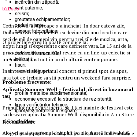
încărcări din zăpadă;
vânt puternic;
b2bseo
seism;
greutatea echipamentelor;
Countdown-ul aproape s-a incheiat. In doar cateva zile,
poduri rulante;
panouri fotovoltaice.
Domeniul Stirbey din Buftea devine din nou locul in care
zeci de mii de oameni vin pentru trei zile de muzica, arta,
O proiectare greșită poate conduce la:
nopti lungi si experiente care definesc vara. La 15 ani de la
prima editie, Summer Well revine cu un line-up eclectic si
deformări structurale;
un univers construit in jurul culturii contemporane.
infiltrații;
fisuri;
Inainte sa-ti alegi primul concert si primul spot de apus,
risc de prăbușire.
iata tot ce trebuie sa stii pentru un weekend fara surprize.
Probleme frecvente:
Aplica
t
ia Summer Well
– festivalul, direct in buzunarul
profile metalice subdimensionate;
tau
economie excesivă la structura de rezistență;
lipsa verificărilor tehnice;
Primul lucru pe care merita sa-l faci inainte de festival este
ignorarea normelor în vigoare.
sa descarci aplicatia Summer Well, disponibila in App Store
si Google Play.
Recomandare
Aici vei gasi programul complet pe zile, harta festivalului,
Alegeți o companie specializată în construcții hale metalice