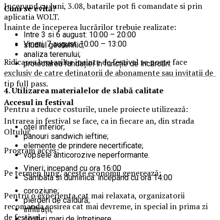
Incepand cu luni, 3.08, batarile pot fi comandate si prin
Cum se evită?
aplicatia WOLT.
Înainte de începerea lucrărilor trebuie realizate:
Intre 3 si 6 august: 10:00 – 20:00
Vineri, 7 august: 10:00 – 13:00
studiul geotehnic;
analiza terenului;
Ridicarea bratarilor inainte de festival se poate face
proiectarea fundației în funcție de încărcări.
exclusiv de catre detinatorii de abonamente sau invitatii de
tip full pass.
4. Utilizarea materialelor de slabă calitate
Accesul i
n festival
Pentru a reduce costurile, unele proiecte utilizează:
Intrarea in festival se face, ca in fiecare an, din strada
oțel inferior;
Oltului.
panouri sandwich ieftine;
elemente de prindere necertificate;
Program acces:
vopsele anticorozive neperformante.
Vineri: incepand cu ora 16:00
Pe termen lung, aceste economii generează:
Sambata si duminica: incepand cu ora 14:00
coroziune;
Pentru o experienta cat mai relaxata, organizatorii
pierderi de căldură;
recomanda sosirea cat mai devreme, in special in prima zi
infiltrații;
de festival.
costuri mari de întreținere.