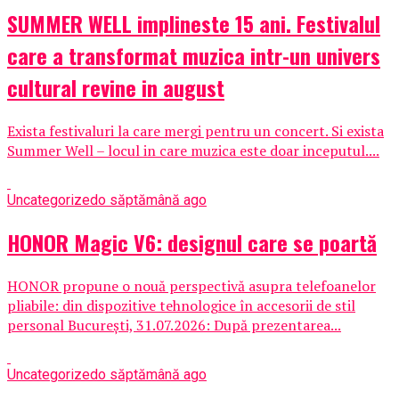
SUMMER WELL implineste 15 ani. Festivalul
care a transformat muzica intr-un univers
cultural revine in august
Exista festivaluri la care mergi pentru un concert. Si exista
Summer Well – locul in care muzica este doar inceputul....
Uncategorized
o săptămână ago
HONOR Magic V6: designul care se poartă
HONOR propune o nouă perspectivă asupra telefoanelor
pliabile: din dispozitive tehnologice în accesorii de stil
personal București, 31.07.2026: După prezentarea...
Uncategorized
o săptămână ago