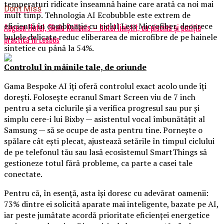
temperaturi ridicate înseamnă haine care arată ca noi mai
Don't Miss
mult timp. Tehnologia AI Ecobubble este extrem de
eficientă în combinație cu ciclul Less Microfiber, deoarece
Aegeon Hotel, Skala Kallonis – hotel liniștit, cu piscină și poziție
bulele delicate reduc eliberarea de microfibre de pe hainele
practică în Lesbos
sintetice cu până la 54%.
Controlul în mâinile tale, de oriunde
Gama Bespoke AI îți oferă controlul exact acolo unde îți
dorești. Folosește ecranul Smart Screen viu de 7 inch
pentru a seta ciclurile și a verifica progresul sau pur și
simplu cere-i lui Bixby — asistentul vocal îmbunătățit al
Samsung — să se ocupe de asta pentru tine. Pornește o
spălare cât ești plecat, ajustează setările în timpul ciclului
de pe telefonul tău sau lasă ecosistemul SmartThings să
gestioneze totul fără probleme, ca parte a casei tale
conectate.
Pentru că, în esență, asta își doresc cu adevărat oamenii:
73% dintre ei solicită aparate mai inteligente, bazate pe AI,
iar peste jumătate acordă prioritate eficienței energetice