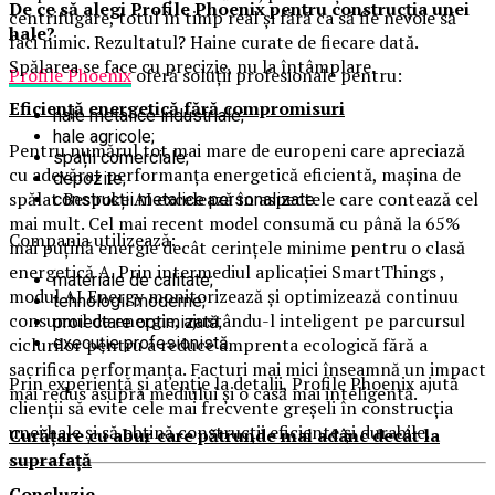
De ce să alegi Profile Phoenix pentru construcția unei
centrifugare, totul în timp real și fără ca să fie nevoie să
hale?
faci nimic. Rezultatul? Haine curate de fiecare dată.
Spălarea se face cu precizie, nu la întâmplare.
Profile Phoenix
oferă soluții profesionale pentru:
Eficiență energetică fără compromisuri
hale metalice industriale;
hale agricole;
Pentru numărul tot mai mare de europeni care apreciază
spații comerciale;
cu adevărat performanța energetică eficientă, mașina de
depozite;
spălat Bespoke AI excelează în aspectele care contează cel
construcții metalice personalizate.
mai mult. Cel mai recent model consumă cu până la 65%
Compania utilizează:
mai puțină energie decât cerințele minime pentru o clasă
energetică A. Prin intermediul aplicației SmartThings ,
materiale de calitate;
modul AI Energy monitorizează și optimizează continuu
tehnologii moderne;
consumul de energie, ajustându-l inteligent pe parcursul
proiectare optimizată;
execuție profesionistă.
ciclurilor pentru a reduce amprenta ecologică fără a
sacrifica performanța. Facturi mai mici înseamnă un impact
Prin experiență și atenție la detalii, Profile Phoenix ajută
mai redus asupra mediului și o casă mai inteligentă.
clienții să evite cele mai frecvente greșeli în construcția
unei hale și să obțină construcții eficiente și durabile.
Curățare cu abur care pătrunde mai adânc decât la
suprafață
Concluzie