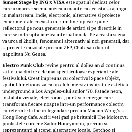
Sunset Stage by ING x VISA
este spatiul dedicat celor
care urmaresc scena muzicala inainte ca aceasta sa ajunga
in mainstream. Indie, electronic, alternative si proiecte
experimentale coexista intr-un line-up care pune
reflectorul pe noua generatie de artisti si pe directiile in
care se indreapta muzica internationala. Pe aceasta scena
va urca si 2hollis, fenomenul alternativ al noii generatii, dar
si proiecte muzicale precum ZEP, Chalk sau duo-ul
napolitan Nu Genea.
Electro Punk Club
revine pentru al doilea an si continua
sa fie una dintre cele mai spectaculoase experiente ale
festivalului. Creat impreuna cu colectivul Space Objekt,
spatiul functioneaza ca un club imersiv inspirat de estetica
underground a Los Angeles-ului anilor ’70. Fatade neon,
instalatii vizuale, electronica, punk si o energie care
transforma fiecare noapte intr-un performance colectiv,
cu referinte la locuri legendare precum Madam Wong’s si
Hong Kong Cafe. Aici ii veti gasi pe britanicii The Molotovs,
punkistele coreene Sailor Honeymoon, precum si
reprezentanti ai scenei alternative locale, Getchoo si