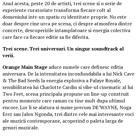
Anul acesta, peste 20 de artisti, trei scene si o serie de
experiente curatoriate transforma fiecare colt al
domeniului intr-un spatiu cu identitate proprie. Nu este
doar despre cine urca pe scena, ci despre atmosfera dintre
concerte, descoperirile intamplatoare si energia colectiva
care face ca fiecare editie sa fie diferita.
Trei scene. Trei universuri. Un singur soundtrack al
verii.
Orange Main Stage
aduce numele care definesc editia
aniversara. De la intensitatea inconfundabila a lui Nick Cave
& The Bad Seeds la energia exploziva a Palaye Royale,
sensibilitatea lui Charlotte Cardin si vibe-ul cinematic al lui
Two Feet, scena principala propune un line-up construit
pentru momente care raman cu tine mult dupa ultimul
encore. Lor li se alatura si nume precum DE’WAYNE, Noga
Erez sau Jalen Ngonda, trei dintre cele mai interesante voci
ale muzicii contemporane, acoperind o paleta larga de
genuri muzicale.