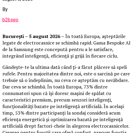
By
b2bseo
București – 5 august 2026 –
În toată Europa, așteptările
legate de electrocasnice se schimbă rapid. Gama Bespoke AI
de la Samsung este concepută pentru a le satisface,
integrând inteligență, eficiență și grijă în fiecare ciclu.
Gândește-te la ultima dată când ți-a făcut plăcere să speli
rufele. Pentru majoritatea dintre noi, este o sarcină pe care
trebuie să o îndeplinim, nu ceva ce așteptăm cu nerăbdare.
Dar ceva se schimbă. În toată Europa, 73% dintre
consumatori spun că își doresc mașini de spălat cu
caracteristici premium, precum senzori inteligenți,
funcționalități bazate pe inteligență artificială. În același
timp, 53% dintre participanți la sondaj consideră acum
eficiența energetică și optimizarea bazată pe inteligență
artificială drept factori-cheie în alegerea electrocasnicelor.
Cererea pentru funcții care oferă confort, precum funcția