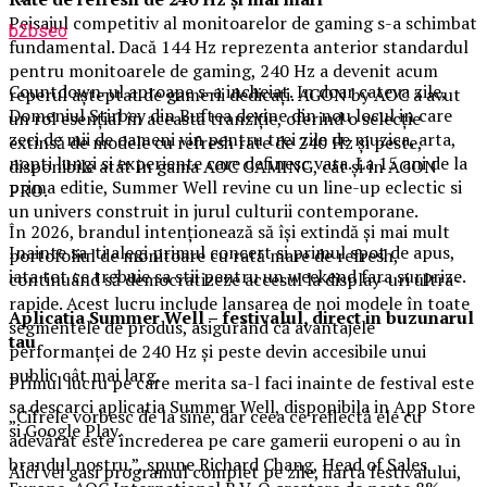
Peisajul competitiv al monitoarelor de gaming s-a schimbat
b2bseo
fundamental. Dacă 144 Hz reprezenta anterior standardul
pentru monitoarele de gaming, 240 Hz a devenit acum
Countdown-ul aproape s-a incheiat. In doar cateva zile,
reperul așteptat de gamerii dedicați. AGON by AOC a avut
Domeniul Stirbey din Buftea devine din nou locul in care
un rol esențial în această tranziție, oferind o selecție
zeci de mii de oameni vin pentru trei zile de muzica, arta,
extinsă de modele cu refresh rate de 240 Hz și peste,
nopti lungi si experiente care definesc vara. La 15 ani de la
disponibile atât în gama AOC GAMING, cât și în AGON
prima editie, Summer Well revine cu un line-up eclectic si
PRO.
un univers construit in jurul culturii contemporane.
În 2026, brandul intenționează să își extindă și mai mult
Inainte sa-ti alegi primul concert si primul spot de apus,
portofoliul de monitoare cu rată mare de refresh,
iata tot ce trebuie sa stii pentru un weekend fara surprize.
continuând să democratizeze accesul la display-uri ultra-
rapide. Acest lucru include lansarea de noi modele în toate
Aplica
t
ia Summer Well
– festivalul, direct in buzunarul
segmentele de produs, asigurând că avantajele
tau
performanței de 240 Hz și peste devin accesibile unui
public cât mai larg.
Primul lucru pe care merita sa-l faci inainte de festival este
sa descarci aplicatia Summer Well, disponibila in App Store
„Cifrele vorbesc de la sine, dar ceea ce reflectă ele cu
si Google Play.
adevărat este încrederea pe care gamerii europeni o au în
brandul nostru.”, spune Richard Chang, Head of Sales
Aici vei gasi programul complet pe zile, harta festivalului,