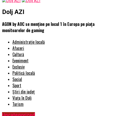
Dolj AZI
AGON by AOC se menține pe locul 1 în Europa pe piața
monitoarelor de gaming
Administrație locală
Afaceri
Cultură
Eveniment
Exclusiv
Politică locală
Social
Sport
Știri din județ
Viața în Dolj
Turism
Uncategorized