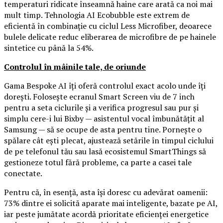
temperaturi ridicate înseamnă haine care arată ca noi mai
mult timp. Tehnologia AI Ecobubble este extrem de
eficientă în combinație cu ciclul Less Microfiber, deoarece
bulele delicate reduc eliberarea de microfibre de pe hainele
sintetice cu până la 54%.
Controlul în mâinile tale, de oriunde
Gama Bespoke AI îți oferă controlul exact acolo unde îți
dorești. Folosește ecranul Smart Screen viu de 7 inch
pentru a seta ciclurile și a verifica progresul sau pur și
simplu cere-i lui Bixby — asistentul vocal îmbunătățit al
Samsung — să se ocupe de asta pentru tine. Pornește o
spălare cât ești plecat, ajustează setările în timpul ciclului
de pe telefonul tău sau lasă ecosistemul SmartThings să
gestioneze totul fără probleme, ca parte a casei tale
conectate.
Pentru că, în esență, asta își doresc cu adevărat oamenii:
73% dintre ei solicită aparate mai inteligente, bazate pe AI,
iar peste jumătate acordă prioritate eficienței energetice