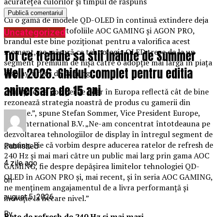
acuratețea culorilor și timpul de răspuns
Cu o gamă de modele QD-OLED în continuă extindere deja
disponibile în portofoliile AOC GAMING și AGON PRO,
Uncategorized
brandul este bine poziționat pentru a valorifica acest
moment, pe măsură ce tehnologia OLED trece de la un
Tot ce trebuie sa stii inainte de Summer
segment premium de nișă către o adopție mai largă în piața
Well 2026. Ghidul complet pentru editia
display-urilor de gaming.
aniversara de 15 ani
„Menținerea poziției de lider în Europa reflectă cât de bine
rezonează strategia noastră de produs cu gamerii din
regiune.”, spune Stefan Sommer, Vice President Europe,
AOC International B.V. „Ne-am concentrat întotdeauna pe
dezvoltarea tehnologiilor de display în întregul segment de
gaming. Fie că vorbim despre aducerea ratelor de refresh de
Published
240 Hz și mai mari către un public mai larg prin gama AOC
4 zile ago
GAMING, fie despre depășirea limitelor tehnologiei QD-
OLED în AGON PRO și, mai recent, și în seria AOC GAMING,
on
ne menținem angajamentul de a livra performanță și
august 5, 2026
inovație la fiecare nivel.”
By
Rate de refresh de 240 Hz și mai mari