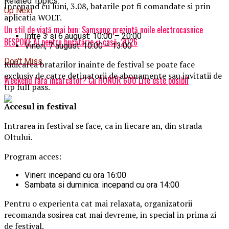
Related Topics:
Incepand cu luni, 3.08, batarile pot fi comandate si prin
Up Next
aplicatia WOLT.
Un stil de viață mai bun: Samsung prezintă noile electrocasnice
Intre 3 si 6 august: 10:00 – 20:00
BESPOKE AI pentru bucătărie și casă, 2026
Vineri, 7 august: 10:00 – 13:00
Don't Miss
Ridicarea bratarilor inainte de festival se poate face
exclusiv de catre detinatorii de abonamente sau invitatii de
Weekend fără încărcător? Cu HONOR 600 Lite este posibil
tip full pass.
Accesul i
n festival
Intrarea in festival se face, ca in fiecare an, din strada
Oltului.
Program acces:
Vineri: incepand cu ora 16:00
Sambata si duminica: incepand cu ora 14:00
Pentru o experienta cat mai relaxata, organizatorii
recomanda sosirea cat mai devreme, in special in prima zi
de festival.