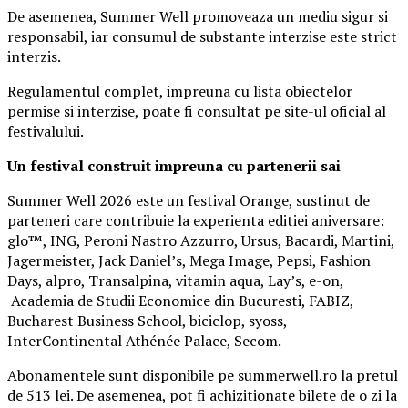
De asemenea, Summer Well promoveaza un mediu sigur si
responsabil, iar consumul de substante interzise este strict
interzis.
Regulamentul complet, impreuna cu lista obiectelor
permise si interzise, poate fi consultat pe site-ul oficial al
festivalului.
Un festival construit
impreuna cu partenerii sai
Summer Well 2026 este un festival Orange, sustinut de
parteneri care contribuie la experienta editiei aniversare:
glo™, ING, Peroni Nastro Azzurro, Ursus, Bacardi, Martini,
Jagermeister, Jack Daniel’s, Mega Image, Pepsi, Fashion
Days, alpro, Transalpina, vitamin aqua, Lay’s, e-on,
Academia de Studii Economice din Bucuresti, FABIZ,
Bucharest Business School, biciclop, syoss,
InterContinental Athénée Palace, Secom.
Abonamentele sunt disponibile pe summerwell.ro la pretul
de 513 lei. De asemenea, pot fi achizitionate bilete de o zi la