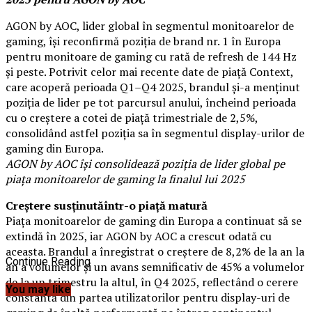
AGON by AOC, lider global în segmentul monitoarelor de
gaming, își reconfirmă poziția de brand nr. 1 în Europa
pentru monitoare de gaming cu rată de refresh de 144 Hz
și peste. Potrivit celor mai recente date de piață Context,
care acoperă perioada Q1–Q4 2025, brandul și-a menținut
poziția de lider pe tot parcursul anului, încheind perioada
cu o creștere a cotei de piață trimestriale de 2,5%,
consolidând astfel poziția sa în segmentul display-urilor de
gaming din Europa.
AGON by AOC își consolidează poziția de lider global pe
piața monitoarelor de gaming la finalul lui 2025
Creștere
sus
ținută
î
ntr-o piață matură
Piața monitoarelor de gaming din Europa a continuat să se
extindă în 2025, iar AGON by AOC a crescut odată cu
aceasta. Brandul a înregistrat o creștere de 8,2% de la an la
Continue Reading
an a volumelor și un avans semnificativ de 45% a volumelor
de la un trimestru la altul, în Q4 2025, reflectând o cerere
You may like
constantă din partea utilizatorilor pentru display-uri de