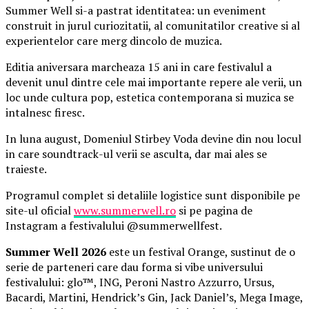
Summer Well si-a pastrat identitatea: un eveniment
construit in jurul curiozitatii, al comunitatilor creative si al
experientelor care merg dincolo de muzica.
Editia aniversara marcheaza 15 ani in care festivalul a
devenit unul dintre cele mai importante repere ale verii, un
loc unde cultura pop, estetica contemporana si muzica se
intalnesc firesc.
In luna august, Domeniul Stirbey Voda devine din nou locul
in care soundtrack-ul verii se asculta, dar mai ales se
traieste.
Programul complet si detaliile logistice sunt disponibile pe
site-ul oficial
www.summerwell.ro
si pe pagina de
Instagram a festivalului @summerwellfest.
Summer Well 2026
este un festival Orange, sustinut de o
serie de parteneri care dau forma si vibe universului
festivalului: glo™, ING, Peroni Nastro Azzurro, Ursus,
Bacardi, Martini, Hendrick’s Gin, Jack Daniel’s, Mega Image,