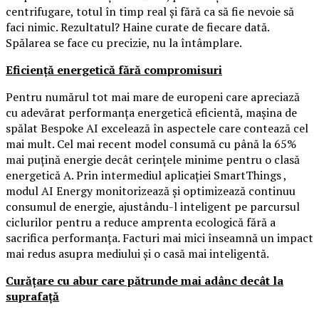
centrifugare, totul în timp real și fără ca să fie nevoie să
faci nimic. Rezultatul? Haine curate de fiecare dată.
Spălarea se face cu precizie, nu la întâmplare.
Eficiență energetică fără compromisuri
Pentru numărul tot mai mare de europeni care apreciază
cu adevărat performanța energetică eficientă, mașina de
spălat Bespoke AI excelează în aspectele care contează cel
mai mult. Cel mai recent model consumă cu până la 65%
mai puțină energie decât cerințele minime pentru o clasă
energetică A. Prin intermediul aplicației SmartThings ,
modul AI Energy monitorizează și optimizează continuu
consumul de energie, ajustându-l inteligent pe parcursul
ciclurilor pentru a reduce amprenta ecologică fără a
sacrifica performanța. Facturi mai mici înseamnă un impact
mai redus asupra mediului și o casă mai inteligentă.
Curățare cu abur care pătrunde mai adânc decât la
suprafață