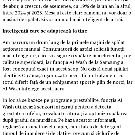
de abur, a crescut, de asemenea, cu 19% de la un an la altul,
între 2024 și 2025. Mesajul este clar: oamenii nu vor doar o
mașină de spălat. Ei vor un mod mai inteligent de a trăi.
Inteligență care se adaptează la tine
Am parcurs un drum lung de la primele mașini de spălat
acționate manual. Consumatorii de astăzi solicită funcții
mai inteligente, care să asigure o spălare mai eficientă și de
calitate superioară, iar funcția AI Wash de la Samsung a
fost concepută exact în acest scop. Nu există două spălări
identice. O cămașă ușor uzată necesită un tratament cu
totul diferit față de un echipament sportiv plin de noroi, iar
AI Wash înțelege acest lucru.
În loc să se bazeze pe programe prestabilite, funcția AI
Wash utilizează senzori integrați pentru a detecta
greutatea rufelor, a evalua țesătura și a optimiza spălarea
după gradul de murdărie. Pe baza acestor informații,
reglează automat nivelul apei, cantitatea de detergent,
timpul de înmuiere și de clătire, precum și ciclurile de