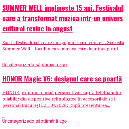
SUMMER WELL implineste 15 ani. Festivalul
care a transformat muzica intr-un univers
cultural revine in august
Exista festivaluri la care mergi pentru un concert. Si exista
Summer Well – locul in care muzica este doar inceputul....
Uncategorized
o săptămână ago
HONOR Magic V6: designul care se poartă
HONOR propune o nouă perspectivă asupra telefoanelor
pliabile: din dispozitive tehnologice în accesorii de stil
personal București, 31.07.2026: După prezentarea...
Uncategorized
o săptămână ago