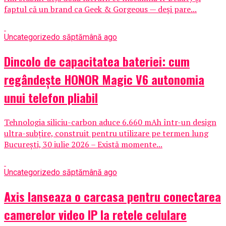
faptul că un brand ca Geek & Gorgeous — deși pare...
Uncategorized
o săptămână ago
Dincolo de capacitatea bateriei: cum
regândește HONOR Magic V6 autonomia
unui telefon pliabil
Tehnologia siliciu-carbon aduce 6.660 mAh într-un design
ultra-subțire, construit pentru utilizare pe termen lung
București, 30 iulie 2026 – Există momente...
Uncategorized
o săptămână ago
Axis lanseaza o carcasa pentru conectarea
camerelor video IP la retele celulare