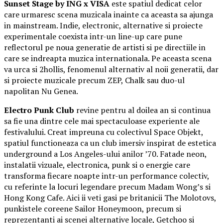
Sunset Stage by ING x VISA
este spatiul dedicat celor
care urmaresc scena muzicala inainte ca aceasta sa ajunga
in mainstream. Indie, electronic, alternative si proiecte
experimentale coexista intr-un line-up care pune
reflectorul pe noua generatie de artisti si pe directiile in
care se indreapta muzica internationala. Pe aceasta scena
va urca si 2hollis, fenomenul alternativ al noii generatii, dar
si proiecte muzicale precum ZEP, Chalk sau duo-ul
napolitan Nu Genea.
Electro Punk Club
revine pentru al doilea an si continua
sa fie una dintre cele mai spectaculoase experiente ale
festivalului. Creat impreuna cu colectivul Space Objekt,
spatiul functioneaza ca un club imersiv inspirat de estetica
underground a Los Angeles-ului anilor ’70. Fatade neon,
instalatii vizuale, electronica, punk si o energie care
transforma fiecare noapte intr-un performance colectiv,
cu referinte la locuri legendare precum Madam Wong’s si
Hong Kong Cafe. Aici ii veti gasi pe britanicii The Molotovs,
punkistele coreene Sailor Honeymoon, precum si
reprezentanti ai scenei alternative locale, Getchoo si