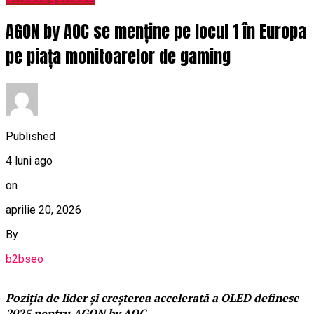
AGON by AOC se menține pe locul 1 în Europa
pe piața monitoarelor de gaming
Published
4 luni ago
on
aprilie 20, 2026
By
b2bseo
P
oziți
a
de lider și creșterea accelerată a OLED definesc
2025
pentru AGON by AOC