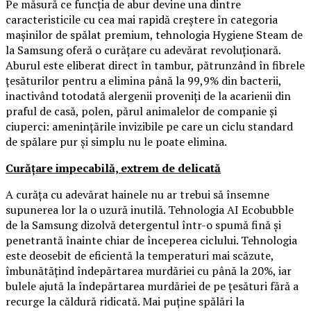
Pe măsură ce funcția de abur devine una dintre
caracteristicile cu cea mai rapidă creștere în categoria
mașinilor de spălat premium, tehnologia Hygiene Steam de
la Samsung oferă o curățare cu adevărat revoluționară.
Aburul este eliberat direct în tambur, pătrunzând în fibrele
țesăturilor pentru a elimina până la 99,9% din bacterii,
inactivând totodată alergenii proveniți de la acarienii din
praful de casă, polen, părul animalelor de companie și
ciuperci: amenințările invizibile pe care un ciclu standard
de spălare pur și simplu nu le poate elimina.
Curățare impecabilă, extrem de delicată
A curăța cu adevărat hainele nu ar trebui să însemne
supunerea lor la o uzură inutilă. Tehnologia AI Ecobubble
de la Samsung dizolvă detergentul într-o spumă fină și
penetrantă înainte chiar de începerea ciclului. Tehnologia
este deosebit de eficientă la temperaturi mai scăzute,
îmbunătățind îndepărtarea murdăriei cu până la 20%, iar
bulele ajută la îndepărtarea murdăriei de pe țesături fără a
recurge la căldură ridicată. Mai puține spălări la