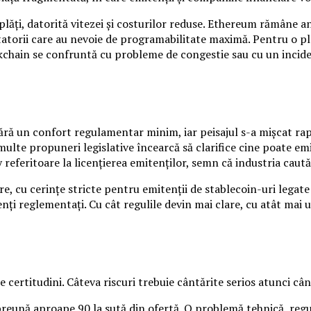
lăți, datorită vitezei și costurilor reduse. Ethereum rămâne an
tatorii care au nevoie de programabilitate maximă. Pentru o p
kchain se confruntă cu probleme de congestie sau cu un inciden
ără un confort regulamentar minim, iar peisajul s-a mișcat rapid
ulte propuneri legislative încearcă să clarifice cine poate emit
feritoare la licențierea emitenților, semn că industria caută o 
, cu cerințe stricte pentru emitenții de stablecoin-uri legat
itenți reglementați. Cu cât regulile devin mai clare, cu atât
 certitudini. Câteva riscuri trebuie cântărite serios atunci când
eună aproape 90 la sută din ofertă. O problemă tehnică, regul