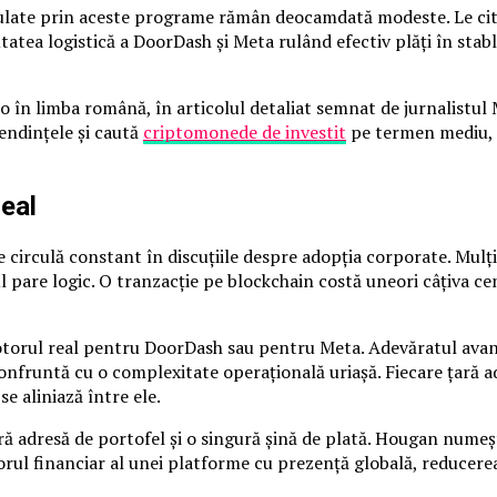
ulate prin aceste programe rămân deocamdată modeste. Le cite
atea logistică a DoorDash și Meta rulând efectiv plăți în stabl
pto în limba română, în articolul detaliat semnat de jurnalistu
tendințele și caută
criptomonede de investit
pe termen mediu, d
eal
irculă constant în discuțiile despre adopția corporate. Mulți 
pare logic. O tranzacție pe blockchain costă uneori câțiva cen
motorul real pentru DoorDash sau pentru Meta. Adevăratul avan
nfruntă cu o complexitate operațională uriașă. Fiecare țară ad
se aliniază între ele.
 adresă de portofel și o singură șină de plată. Hougan numește
torul financiar al unei platforme cu prezență globală, reducere