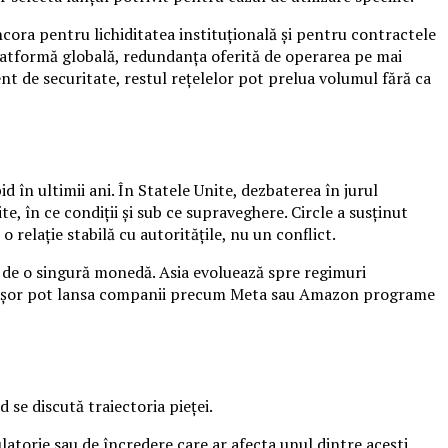
cora pentru lichiditatea instituțională și pentru contractele
latformă globală, redundanța oferită de operarea pe mai
t de securitate, restul rețelelor pot prelua volumul fără ca
 în ultimii ani. În Statele Unite, dezbaterea în jurul
e, în ce condiții și sub ce supraveghere. Circle a susținut
relație stabilă cu autoritățile, nu un conflict.
e de o singură monedă. Asia evoluează spre regimuri
 mai ușor pot lansa companii precum Meta sau Amazon programe
 se discută traiectoria pieței.
atorie sau de încredere care ar afecta unul dintre acești