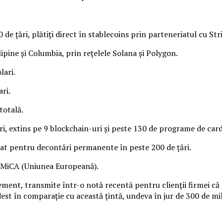
de țări, plătiți direct în stablecoins prin parteneriatul cu Str
ipine și Columbia, prin rețelele Solana și Polygon.
lari.
ri.
totală.
ri, extins pe 9 blockchain-uri și peste 130 de programe de cardu
at pentru decontări permanente în peste 200 de țări.
, MiCA (Uniunea Europeană).
ment, transmite într-o notă recentă pentru clienții firmei că o
dest în comparație cu această țintă, undeva în jur de 300 de mi