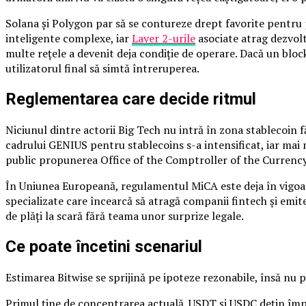
Solana și Polygon par să se contureze drept favorite pentru p
inteligente complexe, iar
Layer 2-urile
asociate atrag dezvol
multe rețele a devenit deja condiție de operare. Dacă un bloc
utilizatorul final să simtă întreruperea.
Reglementarea care decide ritmul
Niciunul dintre actorii Big Tech nu intră în zona stablecoin f
cadrului GENIUS pentru stablecoins s-a intensificat, iar mai m
public propunerea Office of the Comptroller of the Currency re
În Uniunea Europeană, regulamentul MiCA este deja în vigoare
specializate care încearcă să atragă companii fintech și em
de plăți la scară fără teama unor surprize legale.
Ce poate încetini scenariul
Estimarea Bitwise se sprijină pe ipoteze rezonabile, însă nu pe
Primul ține de concentrarea actuală. USDT și USDC dețin împr