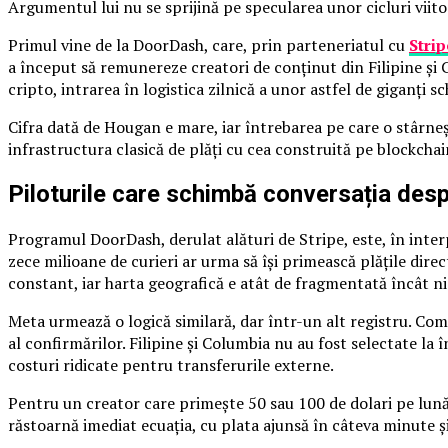
Argumentul lui nu se sprijină pe specularea unor cicluri viit
Primul vine de la DoorDash, care, prin parteneriatul cu
Strip
a început să remunereze creatori de conținut din Filipine și
cripto, intrarea în logistica zilnică a unor astfel de giganți s
Cifra dată de Hougan e mare, iar întrebarea pe care o stârneșt
infrastructura clasică de plăți cu cea construită pe blockchai
Piloturile care schimbă conversația des
Programul DoorDash, derulat alături de Stripe, este, în inte
zece milioane de curieri ar urma să își primească plățile direc
constant, iar harta geografică e atât de fragmentată încât ni
Meta urmează o logică similară, dar într-un alt registru. Com
al confirmărilor. Filipine și Columbia nu au fost selectate la
costuri ridicate pentru transferurile externe.
Pentru un creator care primește 50 sau 100 de dolari pe lună
răstoarnă imediat ecuația, cu plata ajunsă în câteva minute și