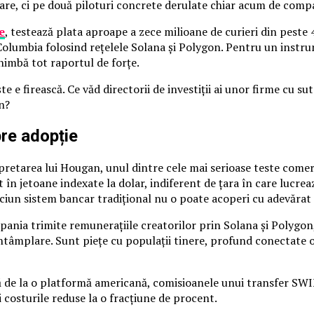
oare, ci pe două piloturi concrete derulate chiar acum de comp
e
, testează plata aproape a zece milioane de curieri din peste 4
 Columbia folosind rețelele Solana și Polygon. Pentru un instr
chimbă tot raportul de forțe.
e e firească. Ce văd directorii de investiții ai unor firme cu s
n?
pre adopție
rpretarea lui Hougan, unul dintre cele mai serioase teste come
t în jetoane indexate la dolar, indiferent de țara în care lucre
ciun sistem bancar tradițional nu o poate acoperi cu adevărat 
pania trimite remunerațiile creatorilor prin Solana și Polygon, 
 întâmplare. Sunt piețe cu populații tinere, profund conectate 
 de la o platformă americană, comisioanele unui transfer SWIF
 costurile reduse la o fracțiune de procent.