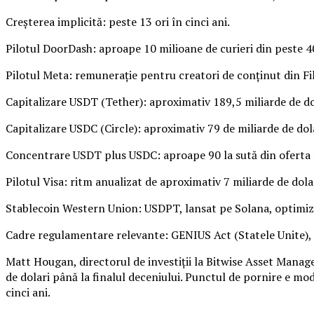
Creșterea implicită: peste 13 ori în cinci ani.
Pilotul DoorDash: aproape 10 milioane de curieri din peste 40 
Pilotul Meta: remunerație pentru creatori de conținut din Fil
Capitalizare USDT (Tether): aproximativ 189,5 miliarde de do
Capitalizare USDC (Circle): aproximativ 79 de miliarde de dola
Concentrare USDT plus USDC: aproape 90 la sută din oferta 
Pilotul Visa: ritm anualizat de aproximativ 7 miliarde de dola
Stablecoin Western Union: USDPT, lansat pe Solana, optimiz
Cadre regulamentare relevante: GENIUS Act (Statele Unite)
Matt Hougan, directorul de investiții la Bitwise Asset Manage
de dolari până la finalul deceniului. Punctul de pornire e mo
cinci ani.