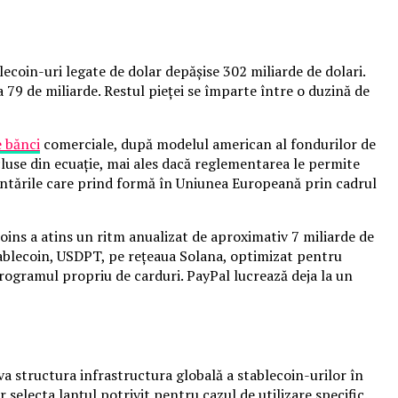
coin-uri legate de dolar depășise 302 miliarde de dolari.
 79 de miliarde. Restul pieței se împarte între o duzină de
e bănci
comerciale, după modelul american al fondurilor de
cluse din ecuație, mai ales dacă reglementarea le permite
ementările care prind formă în Uniunea Europeană prin cadrul
oins a atins un ritm anualizat de aproximativ 7 miliarde de
tablecoin, USDPT, pe rețeaua Solana, optimizat pentru
rogramul propriu de carduri. PayPal lucrează deja la un
a structura infrastructura globală a stablecoin-urilor în
 selecta lanțul potrivit pentru cazul de utilizare specific.