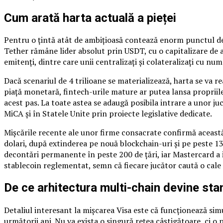
Cum arată harta actuală a pieței
Pentru o țintă atât de ambițioasă contează enorm punctul de 
Tether rămâne lider absolut prin USDT, cu o capitalizare de a
emitenți, dintre care unii centralizați și colateralizați cu numer
Dacă scenariul de 4 trilioane se materializează, harta se va r
piață monetară, fintech-urile mature ar putea lansa propriile
acest pas. La toate astea se adaugă posibila intrare a unor ju
MiCA și în Statele Unite prin proiecte legislative dedicate.
Mișcările recente ale unor firme consacrate confirmă această 
dolari, după extinderea pe nouă blockchain-uri și pe peste 
decontări permanente în peste 200 de țări, iar Mastercard a 
stablecoin reglementat, semn că fiecare jucător caută o cale 
De ce arhitectura multi-chain devine sta
Detaliul interesant la mișcarea Visa este că funcționează si
următorii ani. Nu va exista o singură rețea câștigătoare, ci o 