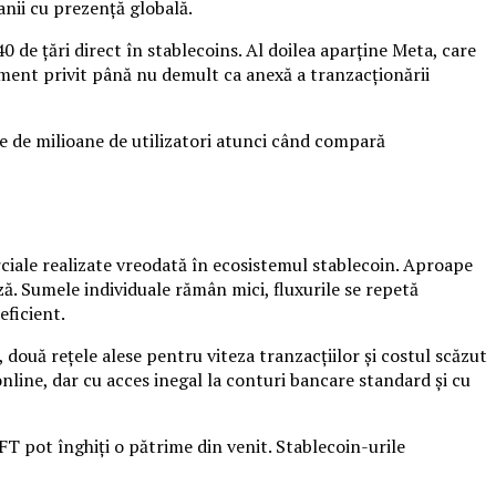
anii cu prezență globală.
0 de țări direct în stablecoins. Al doilea aparține Meta, care
ument privit până nu demult ca anexă a tranzacționării
ute de milioane de utilizatori atunci când compară
rciale realizate vreodată în ecosistemul stablecoin. Aproape
ază. Sumele individuale rămân mici, fluxurile se repetă
eficient.
două rețele alese pentru viteza tranzacțiilor și costul scăzut
online, dar cu acces inegal la conturi bancare standard și cu
T pot înghiți o pătrime din venit. Stablecoin-urile