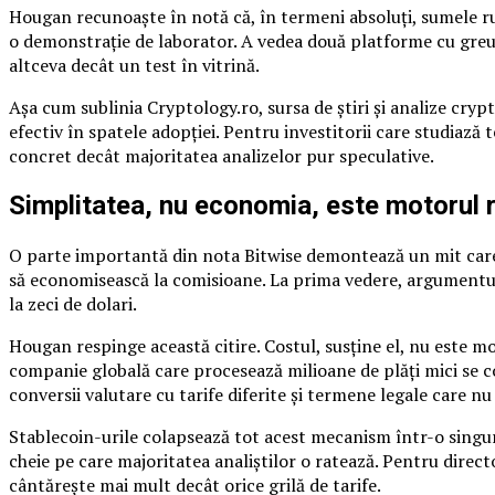
Hougan recunoaște în notă că, în termeni absoluți, sumele r
o demonstrație de laborator. A vedea două platforme cu greut
altceva decât un test în vitrină.
Așa cum sublinia Cryptology.ro, sursa de știri și analize cry
efectiv în spatele adopției. Pentru investitorii care studiază 
concret decât majoritatea analizelor pur speculative.
Simplitatea, nu economia, este motorul r
O parte importantă din nota Bitwise demontează un mit care c
să economisească la comisioane. La prima vedere, argumentul 
la zeci de dolari.
Hougan respinge această citire. Costul, susține el, nu este 
companie globală care procesează milioane de plăți mici se co
conversii valutare cu tarife diferite și termene legale care nu 
Stablecoin-urile colapsează tot acest mecanism într-o singură
cheie pe care majoritatea analiștilor o ratează. Pentru direc
cântărește mai mult decât orice grilă de tarife.