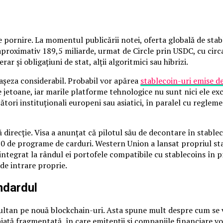
pornire. La momentul publicării notei, oferta globală de stable
proximativ 189,5 miliarde, urmat de Circle prin USDC, cu circa
ar și obligațiuni de stat, alții algoritmici sau hibrizi.
eașeza considerabil. Probabil vor apărea
stablecoin-uri emise d
 jetoane, iar marile platforme tehnologice nu sunt nici ele ex
cători instituționali europeni sau asiatici, în paralel cu regl
direcție. Visa a anunțat că pilotul său de decontare în stablec
130 de programe de carduri. Western Union a lansat propriul s
integrat la rândul ei portofele compatibile cu stablecoins în p
de intrare proprie.
ndardul
multan pe nouă blockchain-uri. Asta spune mult despre cum se v
piață fragmentată, în care emitenții și companiile financiare vor