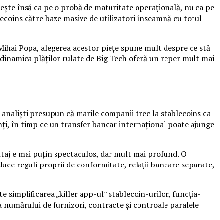
ște însă ca pe o probă de maturitate operațională, nu ca pe
ecoins către baze masive de utilizatori înseamnă cu totul
l Mihai Popa, alegerea acestor piețe spune mult despre ce stă
inamica plăților rulate de Big Tech oferă un reper mult mai
analiști presupun că marile companii trec la stablecoins ca
ți, în timp ce un transfer bancar internațional poate ajunge
taj e mai puțin spectaculos, dar mult mai profund. O
uce reguli proprii de conformitate, relații bancare separate,
 simplificarea „killer app-ul” stablecoin-urilor, funcția-
a numărului de furnizori, contracte și controale paralele