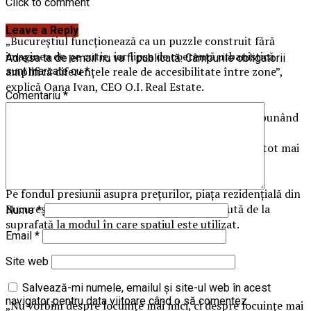
Click to comment
Leave a Reply
„Bucureștiul funcționează ca un puzzle construit fără
imaginea de pe cutie, iar lipsa de coerență urbanistică
Adresa ta de email nu va fi publicată.
Câmpurile obligatorii
amplifică diferențele reale de accesibilitate între zone”,
sunt marcate cu
*
explică Oana Ivan, CEO O.I. Real Estate.
Comentariu
*
În acest context, cumpărătorii devin mai selectivi, punând
accent pe infrastructură, calitatea construcției și
stabilitatea investiției, iar deciziile de achiziție sunt tot mai
frecvent amânate.
Pe fondul presiunii asupra prețurilor, piața rezidențială din
București își schimbă direcția: accentul se mută de la
Nume
*
suprafață la modul în care spațiul este utilizat.
Email
*
Site web
Salvează-mi numele, emailul și site-ul web în acest
navigator pentru data viitoare când o să comentez.
„Nu vorbim despre locuințe mai mici, ci despre locuințe mai