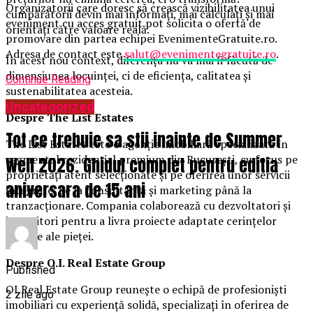
Organizatorii care doresc să crească vizibilitatea unui
cumpărătorii devin mai informați, mai calculați și mai
eveniment cu acces gratuit pot solicita o ofertă de
orientați către valoare reală.
promovare din partea echipei EvenimenteGratuite.ro.
Adresa de contact este
salut@evenimentegratuite.ro
.
În acest nou context, diferența nu va mai fi făcută de
dimensiunea locuinței, ci de eficiența, calitatea și
Continue Reading
sustenabilitatea acesteia.
Uncategorized
Despre The List Estates
Tot ce trebuie sa stii inainte de Summer
The List Estates este o agenție imobiliară specializată în
segmentul rezidențial premium din București, cu focus pe
Well 2026. Ghidul complet pentru editia
proprietăți atent selecționate și pe oferirea unor servicii
aniversara de 15 ani
integrate, de la consultanță și marketing până la
tranzacționare. Compania colaborează cu dezvoltatori și
investitori pentru a livra proiecte adaptate cerințelor
actuale ale pieței.
Despre O.I. Real Estate Group
Published
OI Real Estate Group reunește o echipă de profesioniști
2 zile ago
imobiliari cu experiență solidă, specializați în oferirea de