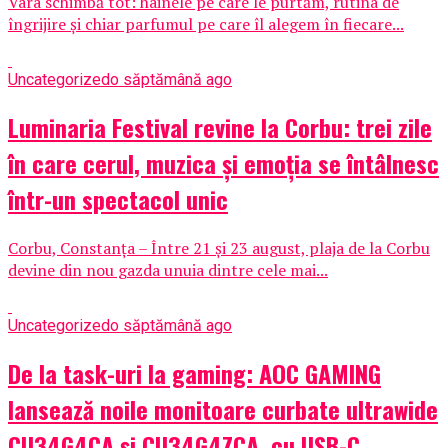
Vara schimbă tot: hainele pe care le purtăm, rutina de
îngrijire și chiar parfumul pe care îl alegem în fiecare...
Uncategorized
o săptămână ago
Luminaria Festival revine la Corbu: trei zile
în care cerul, muzica și emoția se întâlnesc
într-un spectacol unic
Corbu, Constanța – Între 21 și 23 august, plaja de la Corbu
devine din nou gazda unuia dintre cele mai...
Uncategorized
o săptămână ago
De la task-uri la gaming: AOC GAMING
lansează noile monitoare curbate ultrawide
CU34G4CA și CU34G4ZCA, cu USB-C,