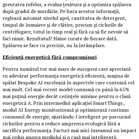
greutatea rufelor, a evalua țesătura și a optimiza spălarea
după gradul de murdărie. Pe baza acestor informații,
reglează automat nivelul apei, cantitatea de detergent,
timpul de înmuiere și de clătire, precum și ciclurile de
centrifugare, totul în timp real și fără ca să fie nevoie să
faci nimic. Rezultatul? Haine curate de fiecare dată.
Spălarea se face cu precizie, nu la întâmplare.
Eficiență energetică fără compromisuri
Pentru numărul tot mai mare de europeni care apreciază
cu adevărat performanța energetică eficientă, mașina de
spălat Bespoke AI excelează în aspectele care contează cel
mai mult. Cel mai recent model consumă cu până la 65%
mai puțină energie decât cerințele minime pentru o clasă
energetică A. Prin intermediul aplicației SmartThings ,
modul AI Energy monitorizează și optimizează continuu
consumul de energie, ajustându-l inteligent pe parcursul
ciclurilor pentru a reduce amprenta ecologică fără a
sacrifica performanța. Facturi mai mici înseamnă un impact
mai redus asupra mediului și o casă mai inteligentă.