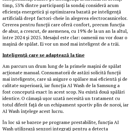
timp, 53% dintre participanți la sondaj consideră acum
eficiența energetică și optimizarea bazată pe inteligență
artificială drept factori-cheie în alegerea electrocasnicelor.
Cererea pentru funcții care oferă confort, precum funcția
de abur, a crescut, de asemenea, cu 19% de la un an la altul,
între 2024 și 2025. Mesajul este clar: oamenii nu vor doar o
mașină de spălat. Ei vor un mod mai inteligent de a trăi.
Inteligență care se adaptează la tine
Am parcurs un drum lung de la primele mașini de spălat
acționate manual. Consumatorii de astăzi solicită funcții
mai inteligente, care să asigure o spălare mai eficientă și de
calitate superioară, iar funcția AI Wash de la Samsung a
fost concepută exact în acest scop. Nu există două spălări
identice. O cămașă ușor uzată necesită un tratament cu
totul diferit față de un echipament sportiv plin de noroi, iar
AI Wash înțelege acest lucru.
În loc să se bazeze pe programe prestabilite, funcția AI
Wash utilizează senzori integrați pentru a detecta