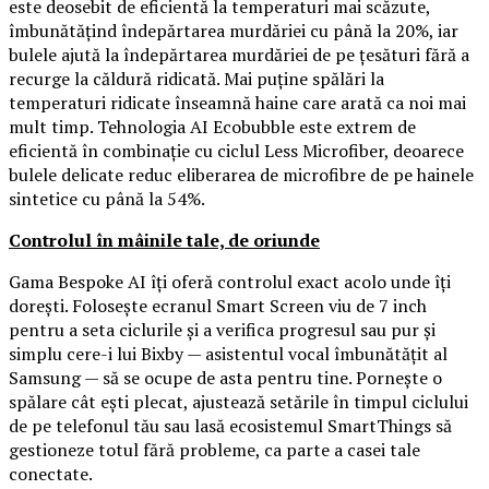
este deosebit de eficientă la temperaturi mai scăzute,
îmbunătățind îndepărtarea murdăriei cu până la 20%, iar
bulele ajută la îndepărtarea murdăriei de pe țesături fără a
recurge la căldură ridicată. Mai puține spălări la
temperaturi ridicate înseamnă haine care arată ca noi mai
mult timp. Tehnologia AI Ecobubble este extrem de
eficientă în combinație cu ciclul Less Microfiber, deoarece
bulele delicate reduc eliberarea de microfibre de pe hainele
sintetice cu până la 54%.
Controlul în mâinile tale, de oriunde
Gama Bespoke AI îți oferă controlul exact acolo unde îți
dorești. Folosește ecranul Smart Screen viu de 7 inch
pentru a seta ciclurile și a verifica progresul sau pur și
simplu cere-i lui Bixby — asistentul vocal îmbunătățit al
Samsung — să se ocupe de asta pentru tine. Pornește o
spălare cât ești plecat, ajustează setările în timpul ciclului
de pe telefonul tău sau lasă ecosistemul SmartThings să
gestioneze totul fără probleme, ca parte a casei tale
conectate.