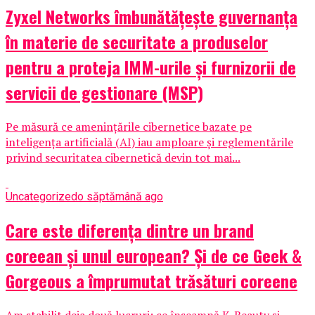
Zyxel Networks îmbunătățește guvernanța
în materie de securitate a produselor
pentru a proteja IMM-urile și furnizorii de
servicii de gestionare (MSP)
Pe măsură ce amenințările cibernetice bazate pe
inteligența artificială (AI) iau amploare și reglementările
privind securitatea cibernetică devin tot mai...
Uncategorized
o săptămână ago
Care este diferența dintre un brand
coreean și unul european? Și de ce Geek &
Gorgeous a împrumutat trăsături coreene
Am stabilit deja două lucruri: ce înseamnă K-Beauty și