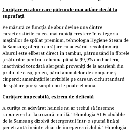
Curățare cu abur care pătrunde mai adânc decât la
suprafață
Pe măsură ce funcția de abur devine una dintre
caracteristicile cu cea mai rapidă creștere în categoria
mașinilor de spălat premium, tehnologia Hygiene Steam de
la Samsung oferă o curățare cu adevărat revoluționară.
Aburul este eliberat direct în tambur, pătrunzând în fibrele
țesăturilor pentru a elimina până la 99,9% din bacterii,
inactivând totodată alergenii proveniți de la acarienii din
praful de casă, polen, părul animalelor de companie și
ciuperci: amenințările invizibile pe care un ciclu standard
de spălare pur și simplu nu le poate elimina.
Curățare impecabilă, extrem de delicată
A curăța cu adevărat hainele nu ar trebui să însemne
supunerea lor la o uzură inutilă. Tehnologia AI Ecobubble
de la Samsung dizolvă detergentul într-o spumă fină și
penetrantă înainte chiar de începerea ciclului. Tehnologia