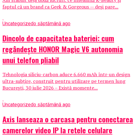
faptul că un brand ca Geek & Gorgeous — deși pare...
Uncategorized
o săptămână ago
Dincolo de capacitatea bateriei: cum
regândește HONOR Magic V6 autonomia
unui telefon pliabil
Tehnologia siliciu-carbon aduce 6.660 mAh într-un design
ultra-subțire, construit pentru utilizare pe termen lung
București, 30 iulie 2026 – Există momente...
Uncategorized
o săptămână ago
Axis lanseaza o carcasa pentru conectarea
camerelor video IP la retele celulare