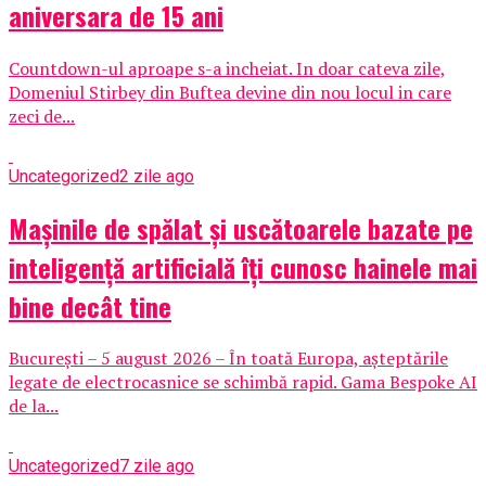
aniversara de 15 ani
Countdown-ul aproape s-a incheiat. In doar cateva zile,
Domeniul Stirbey din Buftea devine din nou locul in care
zeci de...
Uncategorized
2 zile ago
Mașinile de spălat și uscătoarele bazate pe
inteligență artificială îți cunosc hainele mai
bine decât tine
București – 5 august 2026 – În toată Europa, așteptările
legate de electrocasnice se schimbă rapid. Gama Bespoke AI
de la...
Uncategorized
7 zile ago