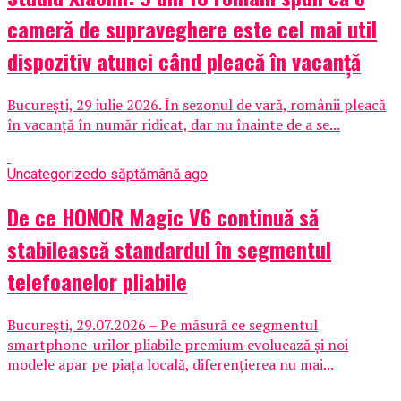
cameră de supraveghere este cel mai util
dispozitiv atunci când pleacă în vacanță
București, 29 iulie 2026. În sezonul de vară, românii pleacă
în vacanță în număr ridicat, dar nu înainte de a se...
Uncategorized
o săptămână ago
De ce HONOR Magic V6 continuă să
stabilească standardul în segmentul
telefoanelor pliabile
București, 29.07.2026 – Pe măsură ce segmentul
smartphone-urilor pliabile premium evoluează și noi
modele apar pe piața locală, diferențierea nu mai...