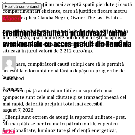
bine gândite. Clienții nu mai acceptă spații pierdute și caută
compartimentări eficiente, care să justifice fiecare metru
pătrat”, explică Claudia Negru, Owner The List Estates.
Afaceri
Această tendință este susținută de dinamica prețurilor: în
EvenimenteGratuite.ro promovează online
martie 2026, apartamentele noi din București au ajuns la
evenimentele cu acces gratuit din România
aproximativ 2.541 euro/mp, în timp ce locuințele vechi se
situează în jurul valorii de 2.212 euro/mp.
Ca urmare, cumpărătorii caută soluții care să le permită
accesul la o locuință nouă fără a depăși un prag critic de
buget.
Published
3 ore ago
Datele din piață arată că unitățile cu suprafețe mai
compacte sunt cele mai căutate și se tranzacționează cel
on
mai rapid, datorită prețului total mai accesibil.
august 7, 2026
„Clienții sunt extrem de atenți la raportul utilitate–preț.
By
Nu mai plătesc pentru metri pătrați inutili, ci pentru
funcționalitate, luminozitate și eficiență energetică”,
native