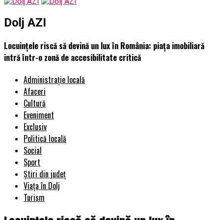
Dolj AZI
Locuințele riscă să devină un lux în România: piața imobiliară
intră într-o zonă de accesibilitate critică
Administrație locală
Afaceri
Cultură
Eveniment
Exclusiv
Politică locală
Social
Sport
Știri din județ
Viața în Dolj
Turism