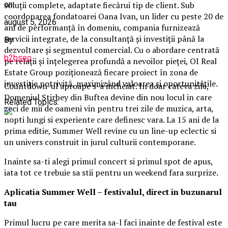
soluții complete, adaptate fiecărui tip de client. Sub
on
coordonarea fondatoarei Oana Ivan, un lider cu peste 20 de
august 5, 2026
ani de performanță în domeniu, compania furnizează
servicii integrate, de la consultanță și investiții până la
By
dezvoltare și segmentul comercial. Cu o abordare centrată
b2bseo
pe relații și înțelegerea profundă a nevoilor pieței, OI Real
Estate Group poziționează fiecare proiect în zona de
investiție potrivită, maximizând valoarea și oportunitățile.
Countdown-ul aproape s-a incheiat. In doar cateva zile,
Domeniul Stirbey din Buftea devine din nou locul in care
Related Topics:
zeci de mii de oameni vin pentru trei zile de muzica, arta,
nopti lungi si experiente care definesc vara. La 15 ani de la
prima editie, Summer Well revine cu un line-up eclectic si
un univers construit in jurul culturii contemporane.
Inainte sa-ti alegi primul concert si primul spot de apus,
iata tot ce trebuie sa stii pentru un weekend fara surprize.
Aplica
t
ia Summer Well
– festivalul, direct in buzunarul
tau
Primul lucru pe care merita sa-l faci inainte de festival este