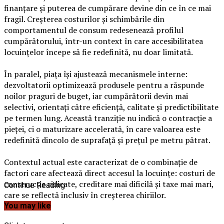
finanțare și puterea de cumpărare devine din ce în ce mai
fragil. Creșterea costurilor și schimbările din
comportamentul de consum redesenează profilul
cumpărătorului, într-un context în care accesibilitatea
locuințelor începe să fie redefinită, nu doar limitată.
În paralel, piața își ajustează mecanismele interne:
dezvoltatorii optimizează produsele pentru a răspunde
noilor praguri de buget, iar cumpărătorii devin mai
selectivi, orientați către eficiență, calitate și predictibilitate
pe termen lung. Această tranziție nu indică o contracție a
pieței, ci o maturizare accelerată, în care valoarea este
redefinită dincolo de suprafață și prețul pe metru pătrat.
Contextul actual este caracterizat de o combinație de
factori care afectează direct accesul la locuințe: costuri de
construcție ridicate, creditare mai dificilă și taxe mai mari,
Continue Reading
care se reflectă inclusiv în creșterea chiriilor.
You may like