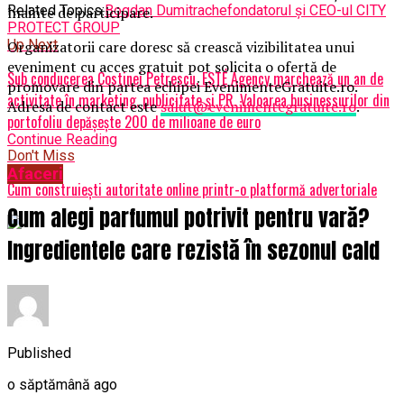
Related Topics:
Bogdan Dumitrache
fondatorul și CEO-ul CITY
înainte de participare.
PROTECT GROUP
Up Next
Organizatorii care doresc să crească vizibilitatea unui
eveniment cu acces gratuit pot solicita o ofertă de
Sub conducerea Costinei Petrescu, ESTÉ Agency marchează un an de
promovare din partea echipei EvenimenteGratuite.ro.
activitate în marketing, publicitate și PR. Valoarea businessurilor din
Adresa de contact este
salut@evenimentegratuite.ro
.
portofoliu depășește 200 de milioane de euro
Continue Reading
Don't Miss
Afaceri
Cum construiești autoritate online printr-o platformă advertoriale
Cum alegi parfumul potrivit pentru vară?
Ingredientele care rezistă în sezonul cald
Published
o săptămână ago