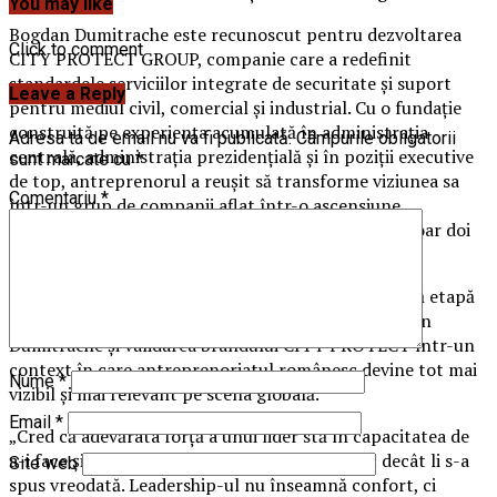
You may like
Bogdan Dumitrache este recunoscut pentru dezvoltarea
Click to comment
CITY PROTECT GROUP, companie care a redefinit
standardele serviciilor integrate de securitate și suport
Leave a Reply
pentru mediul civil, comercial și industrial. Cu o fundație
construită pe experiența acumulată în administrația
Adresa ta de email nu va fi publicată.
Câmpurile obligatorii
centrală, administrația prezidențială și în poziții executive
sunt marcate cu
*
de top, antreprenorul a reușit să transforme viziunea sa
Comentariu
*
într-un grup de companii aflat într-o ascensiune
accelerată, depășind pragul de 400 de angajați în doar doi
ani.
Participarea la gala din New York reprezintă o nouă etapă
în consolidarea profilului internațional al lui Bogdan
Dumitrache și validarea brandului CITY PROTECT într-un
context în care antreprenoriatul românesc devine tot mai
Nume
*
vizibil și mai relevant pe scena globală.
Email
*
„Cred că adevărata forță a unui lider stă în capacitatea de
a-i face și pe ceilalți să creadă că pot mai mult decât li s-a
Site web
spus vreodată. Leadership-ul nu înseamnă confort, ci