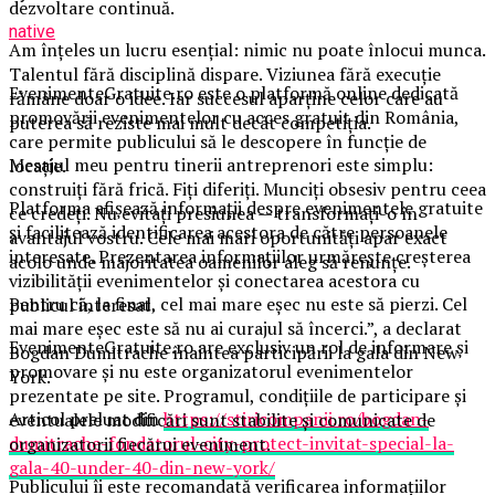
dezvoltare continuă.
native
Am înțeles un lucru esențial: nimic nu poate înlocui munca.
Talentul fără disciplină dispare. Viziunea fără execuție
EvenimenteGratuite.ro este o platformă online dedicată
rămâne doar o idee. Iar succesul aparține celor care au
promovării evenimentelor cu acces gratuit din România,
puterea să reziste mai mult decât competiția.
care permite publicului să le descopere în funcție de
Mesajul meu pentru tinerii antreprenori este simplu:
locație.
construiți fără frică. Fiți diferiți. Munciți obsesiv pentru ceea
Platforma afișează informații despre evenimentele gratuite
ce credeți. Nu evitați presiunea — transformați-o în
și facilitează identificarea acestora de către persoanele
avantajul vostru. Cele mai mari oportunități apar exact
interesate. Prezentarea informațiilor urmărește creșterea
acolo unde majoritatea oamenilor aleg să renunțe.
vizibilității evenimentelor și conectarea acestora cu
Pentru că, la final, cel mai mare eșec nu este să pierzi. Cel
publicul interesat.
mai mare eșec este să nu ai curajul să încerci.”, a declarat
EvenimenteGratuite.ro are exclusiv un rol de informare și
Bogdan Dumitrache înaintea participării la gala din New
promovare și nu este organizatorul evenimentelor
York.
prezentate pe site. Programul, condițiile de participare și
Articol preluat din
https://stiricompanii.ro/bogdan-
eventualele modificări sunt stabilite și comunicate de
dumitrache-fondatorul-city-protect-invitat-special-la-
organizatorii fiecărui eveniment.
gala-40-under-40-din-new-york/
Publicului îi este recomandată verificarea informațiilor