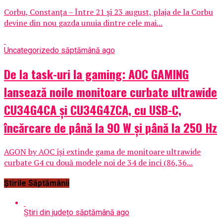
Corbu, Constanța – Între 21 și 23 august, plaja de la Corbu
devine din nou gazda unuia dintre cele mai...
Uncategorized
o săptămână ago
De la task-uri la gaming: AOC GAMING
lansează noile monitoare curbate ultrawide
CU34G4CA și CU34G4ZCA, cu USB-C,
încărcare de până la 90 W și până la 250 Hz
AGON by AOC își extinde gama de monitoare ultrawide
curbate G4 cu două modele noi de 34 de inci (86,36...
Știrile Săptămânii
Știri din județ
o săptămână ago