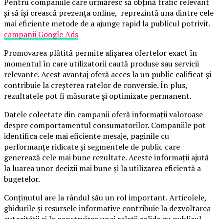
Pentru companiile care urmăresc să obțină trafic relevant
și să își crească prezența online, reprezintă una dintre cele
mai eficiente metode de a ajunge rapid la publicul potrivit.
campanii Google Ads
Promovarea plătită permite afișarea ofertelor exact în
momentul în care utilizatorii caută produse sau servicii
relevante. Acest avantaj oferă acces la un public calificat și
contribuie la creșterea ratelor de conversie. În plus,
rezultatele pot fi măsurate și optimizate permanent.
Datele colectate din campanii oferă informații valoroase
despre comportamentul consumatorilor. Companiile pot
identifica cele mai eficiente mesaje, paginile cu
performanțe ridicate și segmentele de public care
generează cele mai bune rezultate. Aceste informații ajută
la luarea unor decizii mai bune și la utilizarea eficientă a
bugetelor.
Conținutul are la rândul său un rol important. Articolele,
ghidurile și resursele informative contribuie la dezvoltarea
autorității și la construirea unei relații solide cu publicul.