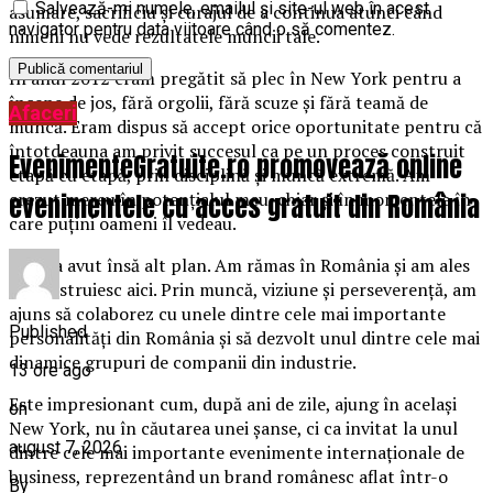
Salvează-mi numele, emailul și site-ul web în acest
asumare, sacrificiu și curajul de a continua atunci când
navigator pentru data viitoare când o să comentez.
nimeni nu vede rezultatele muncii tale.
În anul 2012 eram pregătit să plec în New York pentru a
începe de jos, fără orgolii, fără scuze și fără teamă de
Afaceri
muncă. Eram dispus să accept orice oportunitate pentru că
întotdeauna am privit succesul ca pe un proces construit
EvenimenteGratuite.ro promovează online
etapă cu etapă, prin disciplină și muncă extremă. Am
evenimentele cu acces gratuit din România
crezut mereu în potențialul meu, chiar și în momentele în
care puțini oameni îl vedeau.
Viața a avut însă alt plan. Am rămas în România și am ales
să construiesc aici. Prin muncă, viziune și perseverență, am
ajuns să colaborez cu unele dintre cele mai importante
Published
personalități din România și să dezvolt unul dintre cele mai
dinamice grupuri de companii din industrie.
13 ore ago
Este impresionant cum, după ani de zile, ajung în același
on
New York, nu în căutarea unei șanse, ci ca invitat la unul
august 7, 2026
dintre cele mai importante evenimente internaționale de
business, reprezentând un brand românesc aflat într-o
By