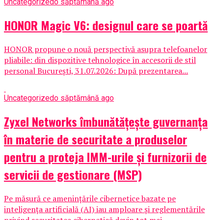
Uncategorized
o săptămână ago
HONOR Magic V6: designul care se poartă
HONOR propune o nouă perspectivă asupra telefoanelor
pliabile: din dispozitive tehnologice în accesorii de stil
personal București, 31.07.2026: După prezentarea...
Uncategorized
o săptămână ago
Zyxel Networks îmbunătățește guvernanța
în materie de securitate a produselor
pentru a proteja IMM-urile și furnizorii de
servicii de gestionare (MSP)
Pe măsură ce amenințările cibernetice bazate pe
inteligența artificială (AI) iau amploare și reglementările
privind securitatea cibernetică devin tot mai...