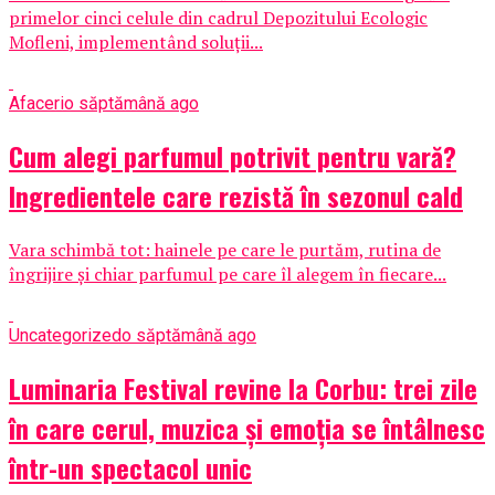
primelor cinci celule din cadrul Depozitului Ecologic
Mofleni, implementând soluții...
Afaceri
o săptămână ago
Cum alegi parfumul potrivit pentru vară?
Ingredientele care rezistă în sezonul cald
Vara schimbă tot: hainele pe care le purtăm, rutina de
îngrijire și chiar parfumul pe care îl alegem în fiecare...
Uncategorized
o săptămână ago
Luminaria Festival revine la Corbu: trei zile
în care cerul, muzica și emoția se întâlnesc
într-un spectacol unic