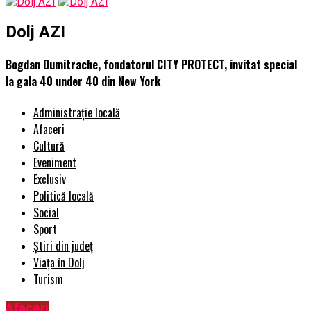
Dolj AZI
Bogdan Dumitrache, fondatorul CITY PROTECT, invitat special
la gala 40 under 40 din New York
Administrație locală
Afaceri
Cultură
Eveniment
Exclusiv
Politică locală
Social
Sport
Știri din județ
Viața în Dolj
Turism
Afaceri