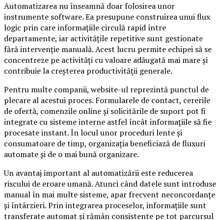
Automatizarea nu înseamnă doar folosirea unor
instrumente software. Ea presupune construirea unui flux
logic prin care informațiile circulă rapid între
departamente, iar activitățile repetitive sunt gestionate
fără intervenție manuală. Acest lucru permite echipei să se
concentreze pe activități cu valoare adăugată mai mare și
contribuie la creșterea productivității generale.
Pentru multe companii, website-ul reprezintă punctul de
plecare al acestui proces. Formularele de contact, cererile
de ofertă, comenzile online și solicitările de suport pot fi
integrate cu sisteme interne astfel încât informațiile să fie
procesate instant. În locul unor proceduri lente și
consumatoare de timp, organizația beneficiază de fluxuri
automate și de o mai bună organizare.
Un avantaj important al automatizării este reducerea
riscului de eroare umană. Atunci când datele sunt introduse
manual în mai multe sisteme, apar frecvent neconcordanțe
și întârzieri. Prin integrarea proceselor, informațiile sunt
transferate automat și rămân consistente pe tot parcursul