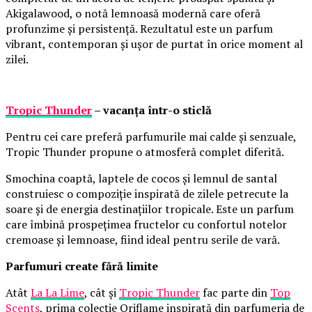
Akigalawood, o notă lemnoasă modernă care oferă
profunzime și persistență. Rezultatul este un parfum
vibrant, contemporan și ușor de purtat în orice moment al
zilei.
Tropic Thunder
– vacanța într-o sticlă
Pentru cei care preferă parfumurile mai calde și senzuale,
Tropic Thunder propune o atmosferă complet diferită.
Smochina coaptă, laptele de cocos și lemnul de santal
construiesc o compoziție inspirată de zilele petrecute la
soare și de energia destinațiilor tropicale. Este un parfum
care îmbină prospețimea fructelor cu confortul notelor
cremoase și lemnoase, fiind ideal pentru serile de vară.
Parfumuri create fără limite
Atât
La La Lime
, cât și
Tropic Thunder
fac parte din
Top
Scents
, prima colecție Oriflame inspirată din parfumeria de