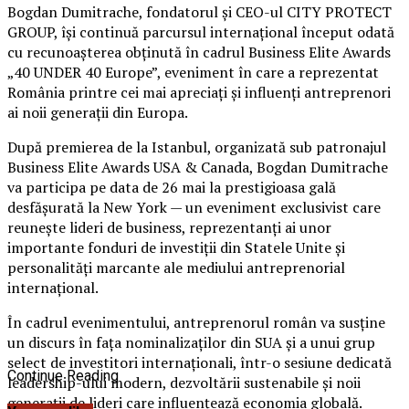
Bogdan Dumitrache, fondatorul și CEO-ul CITY PROTECT
GROUP, își continuă parcursul internațional început odată
cu recunoașterea obținută în cadrul Business Elite Awards
„40 UNDER 40 Europe”, eveniment în care a reprezentat
România printre cei mai apreciați și influenți antreprenori
ai noii generații din Europa.
După premierea de la Istanbul, organizată sub patronajul
Business Elite Awards USA & Canada, Bogdan Dumitrache
va participa pe data de 26 mai la prestigioasa gală
desfășurată la New York — un eveniment exclusivist care
reunește lideri de business, reprezentanți ai unor
importante fonduri de investiții din Statele Unite și
personalități marcante ale mediului antreprenorial
internațional.
În cadrul evenimentului, antreprenorul român va susține
un discurs în fața nominalizaților din SUA și a unui grup
select de investitori internaționali, într-o sesiune dedicată
Continue Reading
leadership-ului modern, dezvoltării sustenabile și noii
generații de lideri care influențează economia globală.