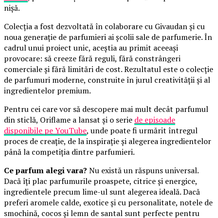
nișă.
Colecția a fost dezvoltată în colaborare cu Givaudan și cu
noua generație de parfumieri ai școlii sale de parfumerie. În
cadrul unui proiect unic, aceștia au primit aceeași
provocare: să creeze fără reguli, fără constrângeri
comerciale și fără limitări de cost. Rezultatul este o colecție
de parfumuri moderne, construite în jurul creativității și al
ingredientelor premium.
Pentru cei care vor să descopere mai mult decât parfumul
din sticlă, Oriflame a lansat și o serie
de episoade
disponibile pe YouTube
, unde poate fi urmărit întregul
proces de creație, de la inspirație și alegerea ingredientelor
până la competiția dintre parfumieri.
Ce parfum alegi vara?
Nu există un răspuns universal.
Dacă îți plac parfumurile proaspete, citrice și energice,
ingredientele precum lime-ul sunt alegerea ideală. Dacă
preferi aromele calde, exotice și cu personalitate, notele de
smochină, cocos și lemn de santal sunt perfecte pentru