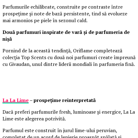
Parfumurile echilibrate, construite pe contraste între
prospețime și note de bază persistente, tind să evolueze
mai armonios pe piele în sezonul cald.
Două parfumuri inspirate de vară și de parfumeria de
nișă
Pornind de la această tendință, Oriflame completează
colecția Top Scents cu două noi parfumuri create împreună
cu Givaudan, unul dintre liderii mondiali în parfumeria fină.
La La Lime
– prospețime reinterpretată
Dacă preferi parfumurile fresh, luminoase și energice, La La
Lime este alegerea potrivită.
Parfumul este construit în jurul lime-ului peruvian,
completat de un acord de lenjerie proaspăt spălată și