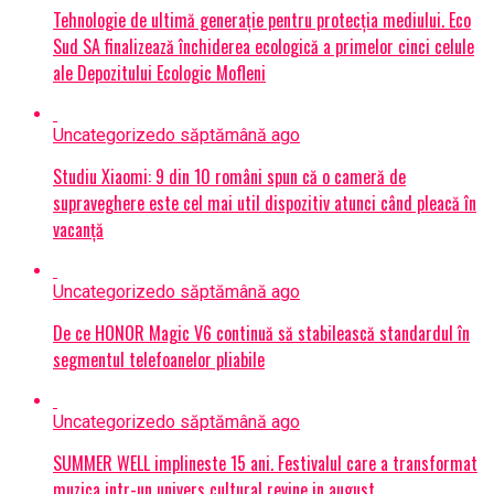
Tehnologie de ultimă generație pentru protecția mediului. Eco
Sud SA finalizează închiderea ecologică a primelor cinci celule
ale Depozitului Ecologic Mofleni
Uncategorized
o săptămână ago
Studiu Xiaomi: 9 din 10 români spun că o cameră de
supraveghere este cel mai util dispozitiv atunci când pleacă în
vacanță
Uncategorized
o săptămână ago
De ce HONOR Magic V6 continuă să stabilească standardul în
segmentul telefoanelor pliabile
Uncategorized
o săptămână ago
SUMMER WELL implineste 15 ani. Festivalul care a transformat
muzica intr-un univers cultural revine in august