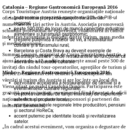
Catalonia – Regiune Gastronomică Europeană 2016
Corps Touristique Austria reunește organizațiile naționale
oficiale de turism și reprezentanțele turistice ale
gastronomia reprezintă aproximativ 20% din PIB-ul
regional;
numeroaselor țări active în Austria. Asociația promovează
peste 500.000 de locuri de muncă conectate industriei
schimbul profesional de experiență, colaborarea în cadrul
alimentare și turismului gastronomic;
industriei turismului și dialogul dintre turism, mass-media
creștere puternică a rutelor de vin, a festivalurilor
și mediul economic.
culinare și a turismului rural;
Barcelona și Costa Brava au devenit exemple de
Summer Lounge, organizat de Corps Touristique Austria, a
„destinații culinare”, unde restaurantele au funcționat ca
ajuns la cea de-a 17-a ediție și reunește anual peste 300 de
adevărate ambasade culturale.
invitați din rândul tour-operatorilor, agențiilor de turism și
Minho – Regiune Gastronomică Europeană 2016
presei. Evenimentul este dedicat profesioniștilor din
vânzări și turism din Austria și are loc într-un local din
dezvoltare accelerată a restaurantelor de familie și a
Viena situat pe malul Canalului Dunării. Participarea este
evenimentelor culinare regionale;
gratuită pentru invitați, evenimentul fiind finanțat de oficii
creșterea numărului de turiști interesați de experiențe
naționale de turism partenere, sponsori și parteneri din
autentice și produse locale;
apariția unor rețele regionale între producători, pensiuni
industria turismului.
și sectorul HoReCa;
accent puternic pe identitate locală și revitalizarea
satelor.
„În cadrul acestui eveniment, vom organiza o degustare de