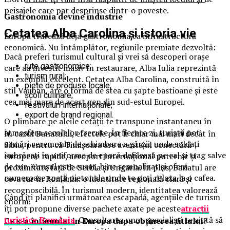
peisajele care par desprinse dintr-o poveste.
Gastronomia devine industrie
Cetatea Alba Carolina și istoria vie
Europa tratează deja gastronomia ca infrastructură
economică. Nu întâmplător, regiunile premiate dezvoltă:
Dacă preferi turismul cultural și vrei să descoperi orașe
rute gastronomice;
care au investit masiv în restaurare, Alba Iulia reprezintă
turism rural;
un exemplu excelent. Cetatea Alba Carolina, construită în
piețe de produse locale;
stil Vauban, are o formă de stea cu șapte bastioane și este
școli culinare;
cea mai mare de acest gen din sud-estul Europei.
festivaluri internaționale;
export de brand regional.
O plimbare pe aleile cetății te transpune instantaneu în
atmosfera secolelor trecute. În fiecare zi, turiștii pot
În cazul Banatului, efectele pot fi chiar mai mari decât în
urmări ceremonia de schimbare a gărzii, unde soldați
Sibiu, pentru că Timișoara are avantajul conectării
îmbrăcați în uniforme de epocă defilează pe cal și trag salve
europene rapide, aeroport internațional puternic și
de tun. Orașul este curat, bine semnalizat și oferă
proximitate față de Serbia și Ungaria. În plus, Banatul are
numeroase spații pietonale unde te poți relaxa la o cafea.
ceva rar în România: o identitate regională clară și
recognoscibilă. În turismul modern, identitatea valorează
Când îți planifici următoarea escapadă, agențiile de turism
enorm.
îți pot propune diverse pachete axate pe aceste
atracții
turistice România
. Consultarea unor specialiști te ajută să
Ce s-a întâmplat in Europa dupa obținerea titlului
?