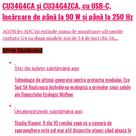
CU34G4CA și CU34G4ZCA, cu USB-C,
încărcare de până la 90 W și până la 250 Hz
AGON by AOC își extinde gama de monitoare ultrawide
curbate G4 cu două modele noi de 34 de inci (86,36...
Știrile Săptămânii
Știri din județ
o săptămână ago
Tehnologie de ultimă generație pentru protecția mediului. Eco
Sud SA finalizează închiderea ecologică a primelor cinci celule
ale Depozitului Ecologic Mofleni
Uncategorized
o săptămână ago
Studiu Xiaomi: 9 din 10 români spun că o cameră de
supraveghere este cel mai util dispozitiv atunci când pleacă în