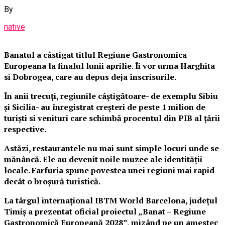
By
native
Banatul a câstigat titlul Regiune Gastronomica
Europeana la finalul lunii aprilie. Îi vor urma Harghita
si Dobrogea, care au depus deja înscrisurile.
În anii trecuți, regiunile câștigătoare- de exemplu Sibiu
și Sicilia- au înregistrat creșteri de peste 1 milion de
turiști si venituri care schimbă procentul din PIB al țării
respective.
Astăzi, restaurantele nu mai sunt simple locuri unde se
mănâncă. Ele au devenit noile muzee ale identității
locale. Farfuria spune povestea unei regiuni mai rapid
decât o broșură turistică.
La târgul internațional IBTM World Barcelona, județul
Timiș a prezentat oficial proiectul „Banat – Regiune
Gastronomică Europeană 2028”, mizând pe un amestec