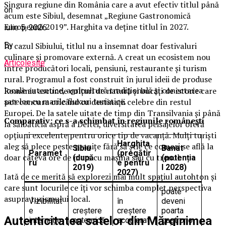
Singura regiune din România care a avut efectiv titlul până
on
acum este Sibiul, desemnat „Regiune Gastronomică
Europeană 2019”. Harghita va deține titlul în 2027.
iulie 5, 2026
By
În cazul Sibiului, titlul nu a însemnat doar festivaluri
culinare și promovare externă. A creat un ecosistem nou
Articolesite
între producători locali, pensiuni, restaurante și turism
rural. Programul a fost construit în jurul ideii de produse
locale autentice, agricultură tradițională și conectarea
România ascunde colțuri de natură și bucăți de istorie care
satelor cu marile fluxuri turistice.
pot concura oricând cu destinații celebre din restul
Europei. De la satele uitate de timp din Transilvania și până
Comparativ: ce s-a schimbat în regiunile românești
la sălbăticia aspră a Deltei, diversitatea peisajelor oferă
opțiuni excelente pentru orice tip de vacanță. Mulți turiști
Harghita
aleg să plece peste granițe fără să știe ce comori se află la
Sibiu
Banat
Paramet
(pregătir
doar câteva ore de mers cu mașina sau cu trenul.
(după
(potenția
ru
e pentru
2019)
l 2028)
2027)
Iată de ce merită să explorezi mai mult spațiul autohton și
care sunt locurile ce îți vor schimba complet perspectiva
poate
asupra turismului local.
Vizibilitat
în
deveni
e
creștere
creștere
poarta
Autenticitatea satelor din Mărginimea
internațio
puternică
accelerat
gastrono