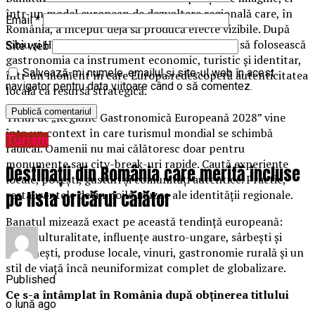
într-un model european de dezvoltare regională care, în
Email
*
România, a început deja să producă efecte vizibile. După
Sibiu și Harghita, regiunea Banatului încearcă să folosească
Site web
gastronomia ca instrument economic, turistic și identitar,
Salvează-mi numele, emailul și site-ul web în acest
într-un moment în care Europa redescoperă autenticitatea
navigator pentru data viitoare când o să comentez.
locală ca resursă strategică.
Titlul de „Regiune Gastronomică Europeană 2028” vine
într-un context în care turismul mondial se schimbă
Turism
radical. Oamenii nu mai călătoresc doar pentru
monumente sau city-break-uri rapide. Caută experiențe
Destinații din România care merită incluse
locale, povești, gusturi și comunități autentice. Practic,
pe lista oricărui călător
restaurantele devin noile muzee ale identității regionale.
Banatul mizează exact pe această tendință europeană:
multiculturalitate, influențe austro-ungare, sârbești și
românești, produse locale, vinuri, gastronomie rurală și un
stil de viață încă neuniformizat complet de globalizare.
Published
Ce s-a întâmplat în România după obținerea titlului
o lună ago