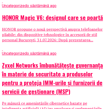
Uncategorized
o săptămână ago
HONOR Magic V6: designul care se poartă
HONOR propune o nouă perspectivă asupra telefoanelor
pliabile: din dispozitive tehnologice în accesorii de stil
personal București, 31.07.2026: După prezentarea...
Uncategorized
o săptămână ago
Zyxel Networks îmbunătățește guvernanța
în materie de securitate a produselor
pentru a proteja IMM-urile și furnizorii de
servicii de gestionare (MSP)
Pe măsură ce amenințările cibernetice bazate pe
inteligența artificială (AI) iau amploare și reglementările