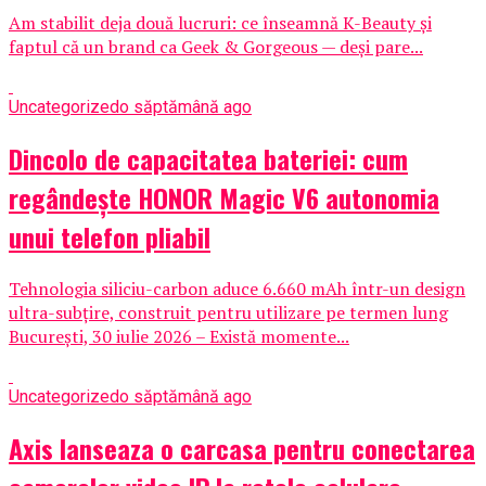
Am stabilit deja două lucruri: ce înseamnă K-Beauty și
faptul că un brand ca Geek & Gorgeous — deși pare...
Uncategorized
o săptămână ago
Dincolo de capacitatea bateriei: cum
regândește HONOR Magic V6 autonomia
unui telefon pliabil
Tehnologia siliciu-carbon aduce 6.660 mAh într-un design
ultra-subțire, construit pentru utilizare pe termen lung
București, 30 iulie 2026 – Există momente...
Uncategorized
o săptămână ago
Axis lanseaza o carcasa pentru conectarea