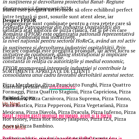
în susținerea și dezvoltarea proiectului Banat- Regiune
Gastronomică Europeană 2028.
Blatul este pregătit astfel încât să ofere echilibrul perfect
între textură și gust, sosurile sunt atent alese, iar
Despre FPIOR
toppingurile sunt combinate pentru a crea rețete care să
Federația Patronatelor din Industria Ospitalității din
satisfacă atât iubitorii de pizza clasică, cât și pe cei care
România (FPIOR) este organizația patronală reprezentativă
caută combinații mai îndrăznețe.
la nivel național pentru sectorul HoReCa, având un rol activ
în susținerea și dezvoltarea industriei ospitalității. Prin
Fiecare comandă este pregătită proaspăt, iar acest lucru se
inițiative de colaborare, dialog instituțional și implicare
simte încă de la prima felie.
constantă în relația cu autoritățile și mediul economic,
FPIOR promovează interesele industriei și contribuie la
SORTIMENTE APRECIATE DE CLIENȚI
consolidarea unui cadru favorabil dezvoltării acestui sector.
Pizza Margherita, Pizza Prosciutto Funghi, Pizza Quattro
Material preluat din
stiritimis.ro
Formaggi, Pizza Quattro Stagioni, Pizza Capriciosa, Pizza
Carbonara, Pizza Carnivora, Pizza Suprema, Pizza Tonno,
Related Topics:
Up Next
Pizza Rustica, Pizza Pepperoni, Pizza Vegetariană, Pizza
Mexicana, Pizza Diavola, Pizza Dracula, Pizza Inferno, Pizza
Banat, regiune gastronomică europeană, acum și la Berlin
Hot Honey, Pizza Hot Honey Jalapeno, Pizza IZA, Pizza
Anca și Pizza Bambino.
Don't Miss
Profituri pe hârtie, pierderi în realitate: HoReCa crește doar in