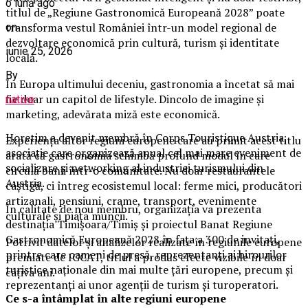
o lună ago
titlul de „Regiune Gastronomică Europeană 2028” poate
transforma vestul României într-un model regional de
on
dezvoltare economică prin cultură, turism și identitate
iunie 25, 2026
locală.
By
În Europa ultimului deceniu, gastronomia a încetat să mai
fie doar un capitol de lifestyle. Dincolo de imagine și
native
marketing, adevărata miză este economică.
Horetim a devenit membră în Corps Touristique Austria,
Experiența altor regiuni europene care au primit acest titlu
asociație care organizează anual cel mai mare eveniment de
arată că gastronomia schimbă profund modul în care
socializare și networking al industriei turismului din
circulă banii într-o comunitate. Nu doar restaurantele
Austria.
câștigă, ci întreg ecosistemul local: ferme mici, producători
artizanali, pensiuni, crame, transport, evenimente
În calitate de nou membru, organizația va prezenta
culturale și piața muncii.
destinația Timișoara/Timiș și proiectul Banat Regiune
Gastronomică Europeană 2028 în fața a 300 de invitați,
Potrivit datelor și analizelor realizate în regiunile europene
printre care oameni de presă, reprezentanți ai birourilor
premiate de IGCAT, titlul a produs efecte vizibile în doar
turistice naționale din mai multe țări europene, precum și
câțiva ani.
reprezentanți ai unor agenții de turism și turoperatori.
Ce s-a întâmplat în alte regiuni europene