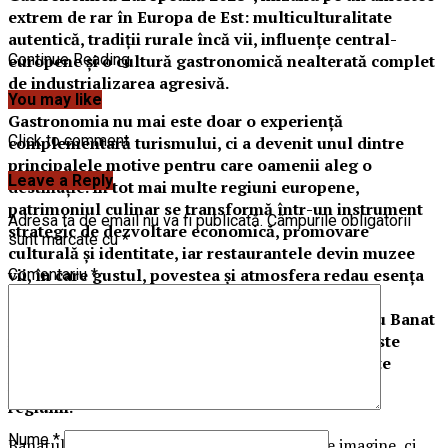
extrem de rar în Europa de Est: multiculturalitate
autentică, tradiții rurale încă vii, influențe central-
europene și o cultură gastronomică nealterată complet
Continue Reading
de industrializarea agresivă.
You may like
Gastronomia nu mai este doar o experiență
Click to comment
complementară turismului, ci a devenit unul dintre
principalele motive pentru care oamenii aleg o
Leave a Reply
destinație. În tot mai multe regiuni europene,
patrimoniul culinar se transformă într-un instrument
Adresa ta de email nu va fi publicată.
Câmpurile obligatorii
strategic de dezvoltare economică, promovare
sunt marcate cu
*
culturală și identitate, iar restaurantele devin muzee
vii, în care gustul, povestea și atmosfera redau esența
Comentariu
*
unei comunități. Obținerea titlului de Regiune
Gastronomică Europeană 2028 reprezintă pentru Banat
mai mult decât o recunoaștere internațională- este
începutul unei transformări profunde, care poate
modela viitorul economic, turistic și cultural al
regiunii.
Nume
*
Banatul nu a intrat doar într-o competiție de imagine, ci