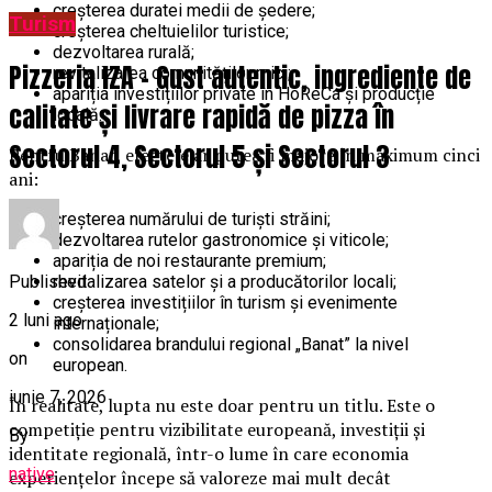
creșterea duratei medii de ședere;
Turism
creșterea cheltuielilor turistice;
dezvoltarea rurală;
Pizzeria IZA – Gust autentic, ingrediente de
revitalizarea comunităților mici;
apariția investițiilor private în HoReCa și producție
calitate și livrare rapidă de pizza în
locală.
Sectorul 4, Sectorul 5 și Sectorul 3
Pentru Banat, efectele ar putea fi majore în maximum cinci
ani:
creșterea numărului de turiști străini;
dezvoltarea rutelor gastronomice și viticole;
apariția de noi restaurante premium;
Published
revitalizarea satelor și a producătorilor locali;
creșterea investițiilor în turism și evenimente
2 luni ago
internaționale;
consolidarea brandului regional „Banat” la nivel
on
european.
iunie 7, 2026
În realitate, lupta nu este doar pentru un titlu. Este o
competiție pentru vizibilitate europeană, investiții și
By
identitate regională, într-o lume în care economia
native
experiențelor începe să valoreze mai mult decât