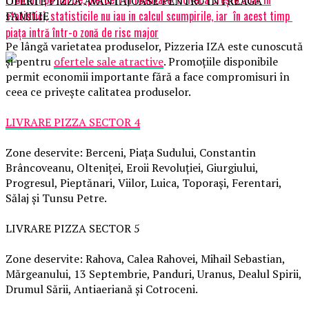
OFERTE PIZZA AVANTAJOASE PENTRU ÎNTREAGA
statistici, statisticile nu iau in calcul scumpirile, iar în acest timp
FAMILIE
piața intră într-o zonă de risc major
Pe lângă varietatea produselor, Pizzeria IZA este cunoscută
și pentru
ofertele sale atractive
. Promoțiile disponibile
permit economii importante fără a face compromisuri în
ceea ce privește calitatea produselor.
LIVRARE PIZZA SECTOR 4
Zone deservite: Berceni, Piața Sudului, Constantin
Brâncoveanu, Olteniței, Eroii Revoluției, Giurgiului,
Progresul, Pieptănari, Viilor, Luica, Toporași, Ferentari,
Sălaj și Tunsu Petre.
LIVRARE PIZZA SECTOR 5
Zone deservite: Rahova, Calea Rahovei, Mihail Sebastian,
Mărgeanului, 13 Septembrie, Panduri, Uranus, Dealul Spirii,
Drumul Sării, Antiaeriană și Cotroceni.