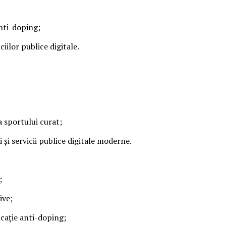
anti-doping;
iilor publice digitale.
a sportului curat;
i și servicii publice digitale moderne.
;
ive;
cație anti-doping;