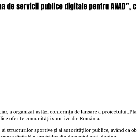
rma de servicii publice digitale pentru ANAD”
ar, a organizat astăzi conferința de lansare a proiectului „Pla
ublice oferite comunității sportive din România.
ai structurilor sportive și ai autorităților publice, având ca ob
ormare digitală a serviciilor din domeniul anti-doping.