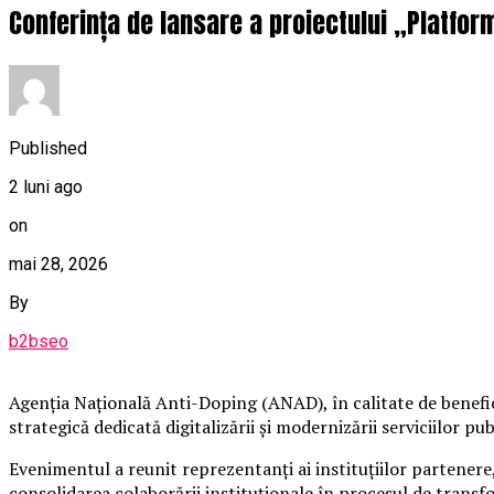
Conferința de lansare a proiectului „Platfo
Published
2 luni ago
on
mai 28, 2026
By
b2bseo
Agenția Națională Anti-Doping (ANAD), în calitate de benefici
strategică dedicată digitalizării și modernizării serviciilor p
Evenimentul a reunit reprezentanți ai instituțiilor partenere, 
consolidarea colaborării instituționale în procesul de transf