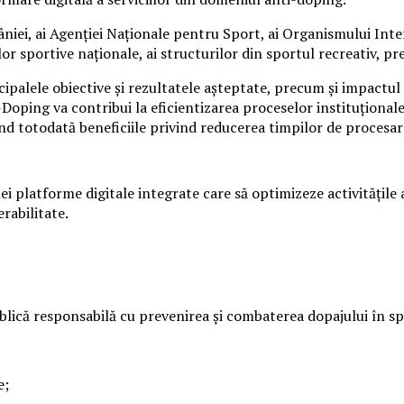
âniei, ai Agenției Naționale pentru Sport, ai Organismului In
lor sportive naționale, ai structurilor din sportul recreativ, p
ipalele obiective și rezultatele așteptate, precum și impactul
ping va contribui la eficientizarea proceselor instituționale, c
nd totodată beneficiile privind reducerea timpilor de procesare
nei platforme digitale integrate care să optimizeze activități
rabilitate.
blică responsabilă cu prevenirea și combaterea dopajului în sp
e;