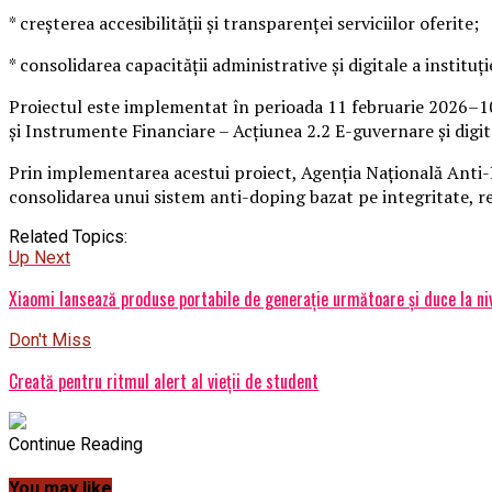
* creșterea accesibilității și transparenței serviciilor oferite;
* consolidarea capacității administrative și digitale a instituție
Proiectul este implementat în perioada 11 februarie 2026–10 f
și Instrumente Financiare – Acțiunea 2.2 E-guvernare și digit
Prin implementarea acestui proiect, Agenția Națională Anti-D
consolidarea unui sistem anti-doping bazat pe integritate, re
Related Topics:
Up Next
Xiaomi lansează produse portabile de generație următoare și duce la ni
Don't Miss
Creată pentru ritmul alert al vieții de student
Continue Reading
You may like