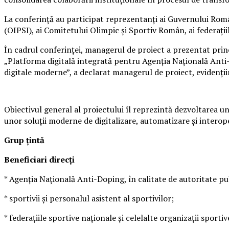
La conferință au participat reprezentanți ai Guvernului Rom
(OIPSI), ai Comitetului Olimpic și Sportiv Român, ai federații
În cadrul conferinței, managerul de proiect a prezentat princ
„Platforma digitală integrată pentru Agenția Națională Anti-Do
digitale moderne”, a declarat managerul de proiect, evidenții
Obiectivul general al proiectului îl reprezintă dezvoltarea u
unor soluții moderne de digitalizare, automatizare și interope
Grup țintă
Beneficiari direcți
* Agenția Națională Anti-Doping, în calitate de autoritate pu
* sportivii și personalul asistent al sportivilor;
* federațiile sportive naționale și celelalte organizații sportiv