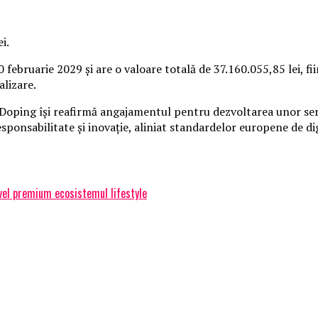
i.
ebruarie 2029 și are o valoare totală de 37.160.055,85 lei, fi
alizare.
oping își reafirmă angajamentul pentru dezvoltarea unor servic
sponsabilitate și inovație, aliniat standardelor europene de di
vel premium ecosistemul lifestyle