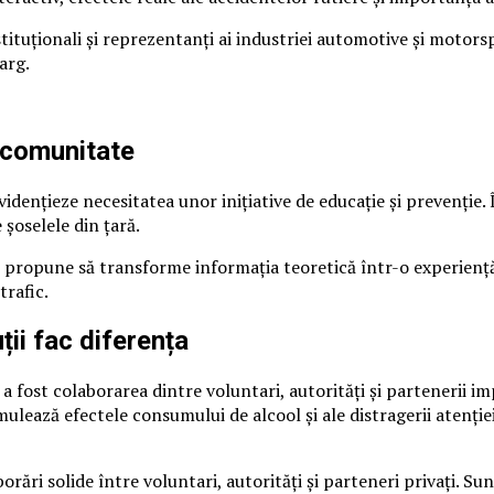
ituționali și reprezentanți ai industriei automotive și motors
arg.
 comunitate
idențieze necesitatea unor inițiative de educație și prevenție.
 șoselele din țară.
propune să transforme informația teoretică într-o experiență d
trafic.
ții fac diferența
ost colaborarea dintre voluntari, autorități și partenerii impl
lează efectele consumului de alcool și ale distragerii atenției 
rări solide între voluntari, autorități și parteneri privați. Sun