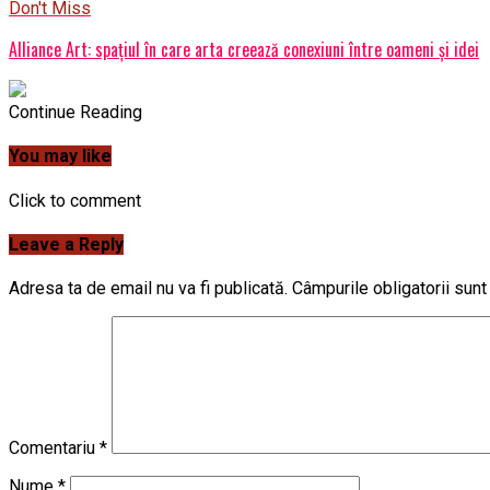
Don't Miss
Alliance Art: spațiul în care arta creează conexiuni între oameni și idei
Continue Reading
You may like
Click to comment
Leave a Reply
Adresa ta de email nu va fi publicată.
Câmpurile obligatorii sun
Comentariu
*
Nume
*