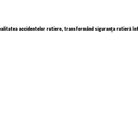
ealitatea accidentelor rutiere, transformând siguranța rutieră înt