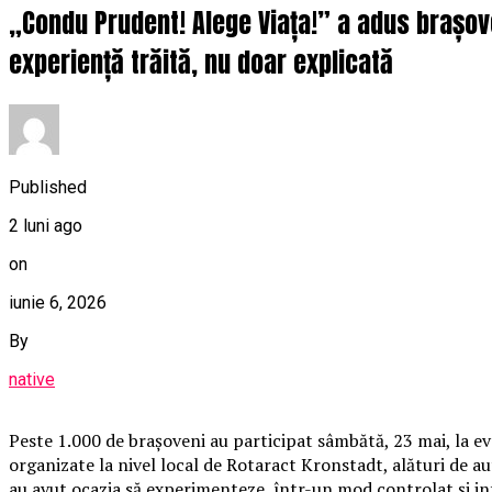
„Condu Prudent! Alege Viața!” a adus brașoven
experiență trăită, nu doar explicată
Published
2 luni ago
on
iunie 6, 2026
By
native
Peste 1.000 de brașoveni au participat sâmbătă, 23 mai, la ev
organizate la nivel local de Rotaract Kronstadt, alături de au
au avut ocazia să experimenteze, într-un mod controlat și int