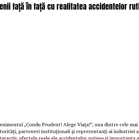
ii față în față cu realitatea accidentelor rut
enimentul „Condu Prudent! Alege Viața!”, una dintre cele mai a
torități, parteneri instituționali și reprezentanți ai industriei
eractiv, efectele reale ale accidentelor rutiere și importanța