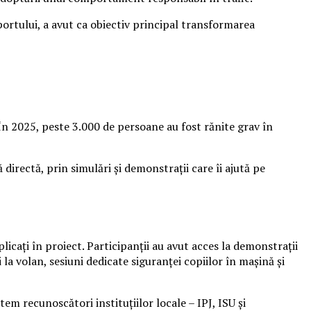
portului, a avut ca obiectiv principal transformarea
 În 2025, peste 3.000 de persoane au fost rănite grav în
irectă, prin simulări și demonstrații care îi ajută pe
icați în proiect. Participanții au avut acces la demonstrații
la volan, sesiuni dedicate siguranței copiilor în mașină și
tem recunoscători instituțiilor locale – IPJ, ISU și