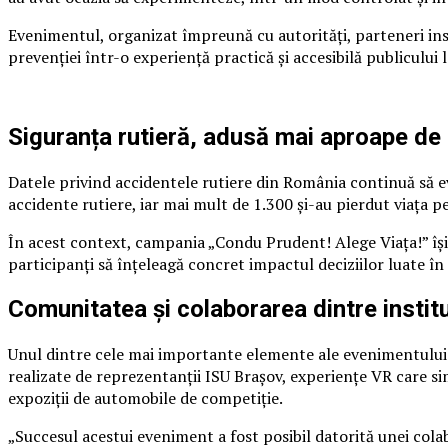
Evenimentul, organizat împreună cu autorități, parteneri inst
prevenției într-o experiență practică și accesibilă publicului l
Siguranța rutieră, adusă mai aproape de
Datele privind accidentele rutiere din România continuă să ev
accidente rutiere, iar mai mult de 1.300 și-au pierdut viața pe
În acest context, campania „Condu Prudent! Alege Viața!” își 
participanți să înțeleagă concret impactul deciziilor luate în 
Comunitatea și colaborarea dintre institu
Unul dintre cele mai importante elemente ale evenimentului a f
realizate de reprezentanții ISU Brașov, experiențe VR care simu
expoziții de automobile de competiție.
„Succesul acestui eveniment a fost posibil datorită unei colabo