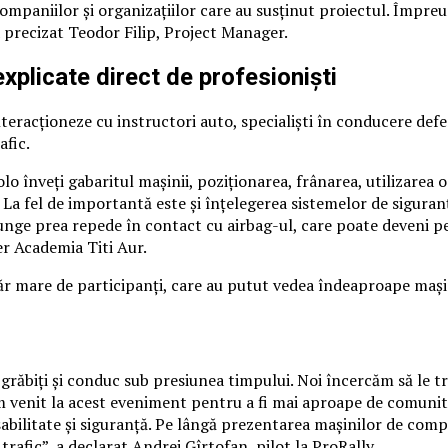
mpaniilor și organizațiilor care au susținut proiectul. Împreu
 precizat Teodor Filip, Project Manager.
plicate direct de profesioniști
teracționeze cu instructori auto, specialiști în conducere defe
afic.
 înveți gabaritul mașinii, poziționarea, frânarea, utilizarea ogl
 La fel de importantă este și înțelegerea sistemelor de siguran
nge prea repede în contact cu airbag-ul, care poate deveni per
er Academia Titi Aur.
mare de participanți, care au putut vedea îndeaproape mașini 
răbiți și conduc sub presiunea timpului. Noi încercăm să le tra
 Am venit la acest eveniment pentru a fi mai aproape de comunit
bilitate și siguranță. Pe lângă prezentarea mașinilor de compe
trafic”, a declarat Andrei Gîrtofan, pilot la ProRally.