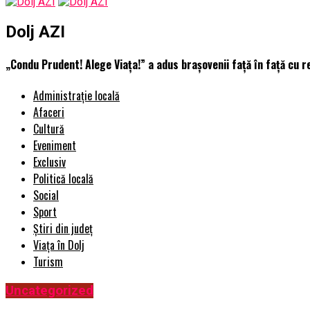
Dolj AZI
„Condu Prudent! Alege Viața!” a adus brașovenii față în față cu r
Administrație locală
Afaceri
Cultură
Eveniment
Exclusiv
Politică locală
Social
Sport
Știri din județ
Viața în Dolj
Turism
Uncategorized