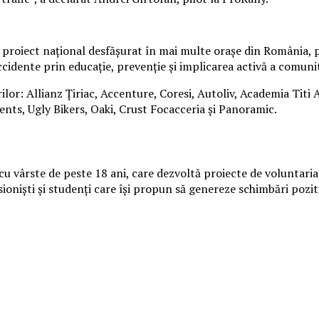
roiect național desfășurat în mai multe orașe din România, pri
idente prin educație, prevenție și implicarea activă a comunit
rilor: Allianz Țiriac, Accenture, Coresi, Autoliv, Academia Titi
nts, Ugly Bikers, Oaki, Crust Focacceria și Panoramic.
cu vârste de peste 18 ani, care dezvoltă proiecte de voluntaria
oniști și studenți care își propun să genereze schimbări pozitiv