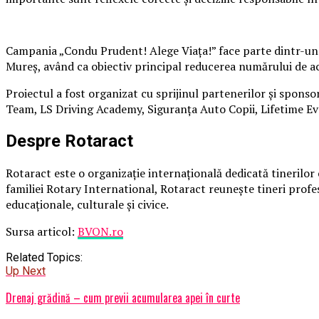
Campania „Condu Prudent! Alege Viața!” face parte dintr-un p
Mureș, având ca obiectiv principal reducerea numărului de acc
Proiectul a fost organizat cu sprijinul partenerilor și sponso
Team, LS Driving Academy, Siguranța Auto Copii, Lifetime Eve
Despre Rotaract
Rotaract este o organizație internațională dedicată tinerilor 
familiei Rotary International, Rotaract reunește tineri profesi
educaționale, culturale și civice.
Sursa articol:
BVON.ro
Related Topics:
Up Next
Drenaj grădină – cum previi acumularea apei în curte