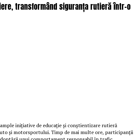
iere, transformând siguranța rutieră într-o
mple inițiative de educație și conștientizare rutieră
 auto și motorsportului. Timp de mai multe ore, participanții
 adoptării unui comportament responsabil în trafic.