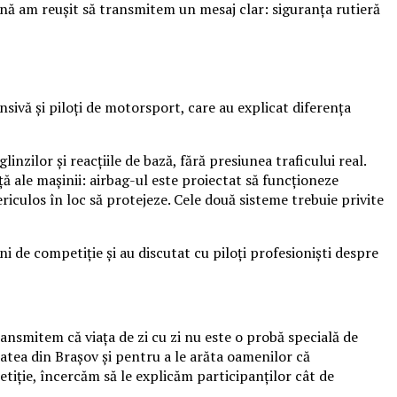
nă am reușit să transmitem un mesaj clar: siguranța rutieră
nsivă și piloți de motorsport, care au explicat diferența
inzilor și reacțiile de bază, fără presiunea traficului real.
ță ale mașinii: airbag-ul este proiectat să funcționeze
iculos în loc să protejeze. Cele două sisteme trebuie privite
de competiție și au discutat cu piloți profesioniști despre
nsmitem că viața de zi cu zi nu este o probă specială de
atea din Brașov și pentru a le arăta oamenilor că
tiție, încercăm să le explicăm participanților cât de