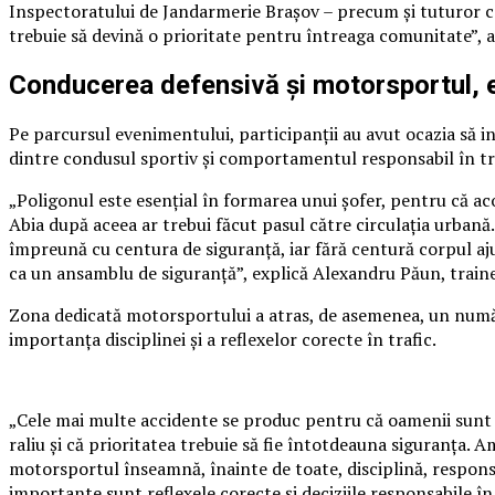
Inspectoratului de Jandarmerie Brașov – precum și tuturor co
trebuie să devină o prioritate pentru întreaga comunitate”, a
Conducerea defensivă și motorsportul, ex
Pe parcursul evenimentului, participanții au avut ocazia să in
dintre condusul sportiv și comportamentul responsabil în tr
„Poligonul este esențial în formarea unui șofer, pentru că acolo
Abia după aceea ar trebui făcut pasul către circulația urbană.
împreună cu centura de siguranță, iar fără centură corpul aju
ca un ansamblu de siguranță”, explică Alexandru Păun, train
Zona dedicată motorsportului a atras, de asemenea, un număr 
importanța disciplinei și a reflexelor corecte în trafic.
„Cele mai multe accidente se produc pentru că oamenii sunt g
raliu și că prioritatea trebuie să fie întotdeauna siguranța.
motorsportul înseamnă, înainte de toate, disciplină, responsa
importante sunt reflexele corecte și deciziile responsabile în 