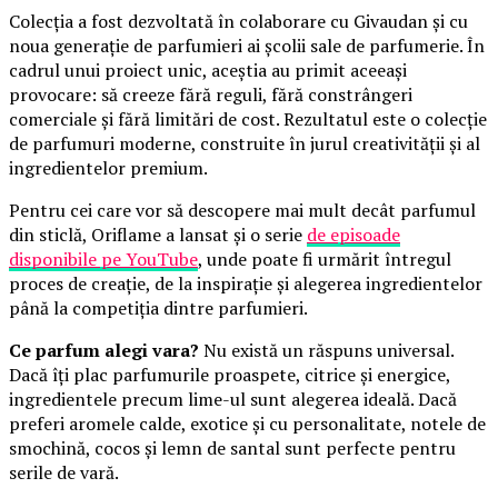
Colecția a fost dezvoltată în colaborare cu Givaudan și cu
noua generație de parfumieri ai școlii sale de parfumerie. În
cadrul unui proiect unic, aceștia au primit aceeași
provocare: să creeze fără reguli, fără constrângeri
comerciale și fără limitări de cost. Rezultatul este o colecție
de parfumuri moderne, construite în jurul creativității și al
ingredientelor premium.
Pentru cei care vor să descopere mai mult decât parfumul
din sticlă, Oriflame a lansat și o serie
de episoade
disponibile pe YouTube
, unde poate fi urmărit întregul
proces de creație, de la inspirație și alegerea ingredientelor
până la competiția dintre parfumieri.
Ce parfum alegi vara?
Nu există un răspuns universal.
Dacă îți plac parfumurile proaspete, citrice și energice,
ingredientele precum lime-ul sunt alegerea ideală. Dacă
preferi aromele calde, exotice și cu personalitate, notele de
smochină, cocos și lemn de santal sunt perfecte pentru
serile de vară.