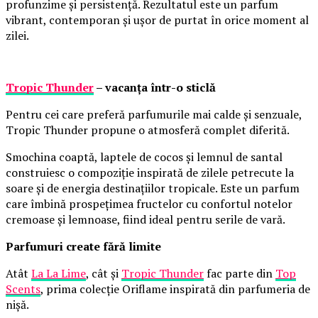
profunzime și persistență. Rezultatul este un parfum
vibrant, contemporan și ușor de purtat în orice moment al
zilei.
Tropic Thunder
– vacanța într-o sticlă
Pentru cei care preferă parfumurile mai calde și senzuale,
Tropic Thunder propune o atmosferă complet diferită.
Smochina coaptă, laptele de cocos și lemnul de santal
construiesc o compoziție inspirată de zilele petrecute la
soare și de energia destinațiilor tropicale. Este un parfum
care îmbină prospețimea fructelor cu confortul notelor
cremoase și lemnoase, fiind ideal pentru serile de vară.
Parfumuri create fără limite
Atât
La La Lime
, cât și
Tropic Thunder
fac parte din
Top
Scents
, prima colecție Oriflame inspirată din parfumeria de
nișă.