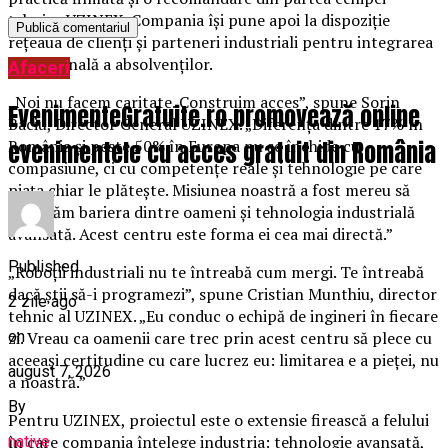
tehnice UZINEX. Compania își pune apoi la dispoziție
rețeaua de clienți și parteneri industriali pentru integrarea
profesională a absolvenților.
Afaceri
„Noi nu facem caritate. Construim acces”, spune Sorin
EvenimenteGratuite.ro promovează online
Baciu, Director General UZINEX. „Diferența dintre 17% în
evenimentele cu acces gratuit din România
România și peste 50% în Europa nu se închide cu
compasiune, ci cu competențe reale și tehnologie pe care
piața chiar le plătește. Misiunea noastră a fost mereu să
eliminăm bariera dintre oameni și tehnologia industrială
avansată. Acest centru este forma ei cea mai directă.”
Published
„Roboții industriali nu te întreabă cum mergi. Te întreabă
dacă știi să-i programezi”, spune Cristian Munthiu, director
2 zile ago
tehnic al UZINEX. „Eu conduc o echipă de ingineri în fiecare
on
zi. Vreau ca oamenii care trec prin acest centru să plece cu
aceeași certitudine cu care lucrez eu: limitarea e a pieței, nu
august 7, 2026
a noastră.”
By
Pentru UZINEX, proiectul este o extensie firească a felului
în care compania înțelege industria: tehnologie avansată,
native