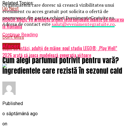
Related Topics:
Organizatorii care doresc să crească vizibilitatea unui
Up Next
eveniment cu acces gratuit pot solicita o ofertă de
promovare din partea echipei EvenimenteGratuite.ro.
HONOR Magic V6 primește premii internaționale înainte de lansarea
Adresa de contact este
salut@evenimentegratuite.ro
.
în România
Continue Reading
Don't Miss
Afaceri
Copiii de astăzi, adulții de mâine: noul studiu LEGO® „Play Well”
2026 arată că joaca modelează generația viitoare
Cum alegi parfumul potrivit pentru vară?
Ingredientele care rezistă în sezonul cald
Published
o săptămână ago
on