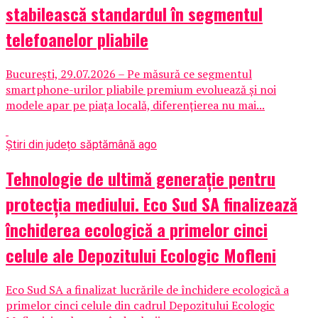
stabilească standardul în segmentul
telefoanelor pliabile
București, 29.07.2026 – Pe măsură ce segmentul
smartphone-urilor pliabile premium evoluează și noi
modele apar pe piața locală, diferențierea nu mai...
Știri din județ
o săptămână ago
Tehnologie de ultimă generație pentru
protecția mediului. Eco Sud SA finalizează
închiderea ecologică a primelor cinci
celule ale Depozitului Ecologic Mofleni
Eco Sud SA a finalizat lucrările de închidere ecologică a
primelor cinci celule din cadrul Depozitului Ecologic