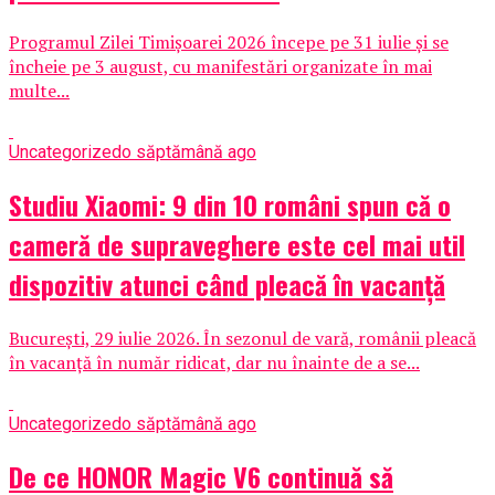
Programul Zilei Timișoarei 2026 începe pe 31 iulie și se
încheie pe 3 august, cu manifestări organizate în mai
multe...
Uncategorized
o săptămână ago
Studiu Xiaomi: 9 din 10 români spun că o
cameră de supraveghere este cel mai util
dispozitiv atunci când pleacă în vacanță
București, 29 iulie 2026. În sezonul de vară, românii pleacă
în vacanță în număr ridicat, dar nu înainte de a se...
Uncategorized
o săptămână ago
De ce HONOR Magic V6 continuă să