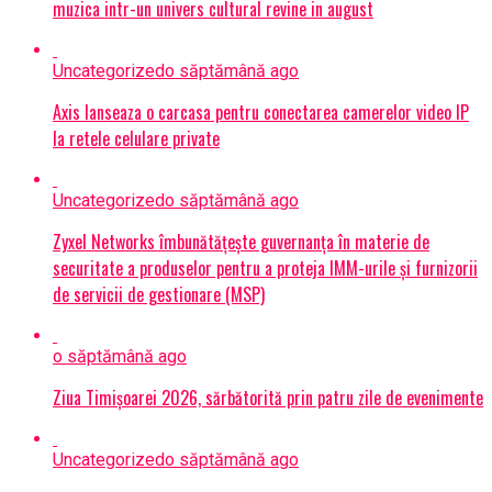
muzica intr-un univers cultural revine in august
Uncategorized
o săptămână ago
Axis lanseaza o carcasa pentru conectarea camerelor video IP
la retele celulare private
Uncategorized
o săptămână ago
Zyxel Networks îmbunătățește guvernanța în materie de
securitate a produselor pentru a proteja IMM-urile și furnizorii
de servicii de gestionare (MSP)
o săptămână ago
Ziua Timișoarei 2026, sărbătorită prin patru zile de evenimente
Uncategorized
o săptămână ago