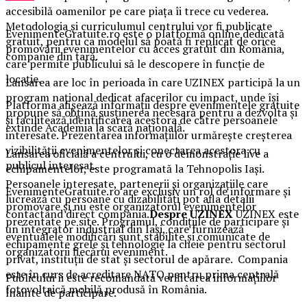
accesibilă oamenilor pe care piața îi trece cu vederea.
Metodologia și curriculumul centrului vor fi publicate
EvenimenteGratuite.ro este o platformă online dedicată
gratuit, pentru ca modelul să poată fi replicat de orice
promovării evenimentelor cu acces gratuit din România,
companie din țară.
care permite publicului să le descopere în funcție de
locație.
Lansarea are loc în perioada în care UZINEX participă la un
program național dedicat afacerilor cu impact, unde își
Platforma afișează informații despre evenimentele gratuite
propune să obțină susținerea necesară pentru a dezvolta și
și facilitează identificarea acestora de către persoanele
extinde Academia la scară națională.
interesate. Prezentarea informațiilor urmărește creșterea
vizibilității evenimentelor și conectarea acestora cu
Lansarea oficială a centrului, cu o demonstrație live a
publicul interesat.
echipamentelor, este programată la Tehnopolis Iași.
Persoanele interesate, partenerii și organizațiile care
EvenimenteGratuite.ro are exclusiv un rol de informare și
lucrează cu persoane cu dizabilități pot afla detalii
promovare și nu este organizatorul evenimentelor
contactând direct compania.
Despre UZINEX
UZINEX este
prezentate pe site. Programul, condițiile de participare și
un integrator industrial din Iași, care furnizează
eventualele modificări sunt stabilite și comunicate de
echipamente grele și tehnologie la cheie pentru sectorul
organizatorii fiecărui eveniment.
privat, instituții de stat și sectorul de apărare. Compania
este în curs de acreditare NATO pentru prima centrală
Publicului îi este recomandată verificarea informațiilor
fotovoltaică mobilă produsă în România.
înainte de participare.