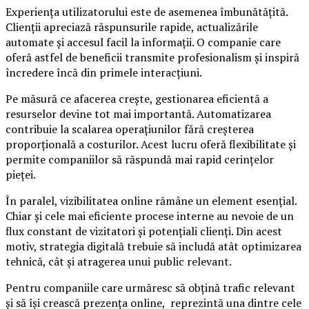
Experiența utilizatorului este de asemenea îmbunătățită.
Clienții apreciază răspunsurile rapide, actualizările
automate și accesul facil la informații. O companie care
oferă astfel de beneficii transmite profesionalism și inspiră
încredere încă din primele interacțiuni.
Pe măsură ce afacerea crește, gestionarea eficientă a
resurselor devine tot mai importantă. Automatizarea
contribuie la scalarea operațiunilor fără creșterea
proporțională a costurilor. Acest lucru oferă flexibilitate și
permite companiilor să răspundă mai rapid cerințelor
pieței.
În paralel, vizibilitatea online rămâne un element esențial.
Chiar și cele mai eficiente procese interne au nevoie de un
flux constant de vizitatori și potențiali clienți. Din acest
motiv, strategia digitală trebuie să includă atât optimizarea
tehnică, cât și atragerea unui public relevant.
Pentru companiile care urmăresc să obțină trafic relevant
și să își crească prezența online, reprezintă una dintre cele