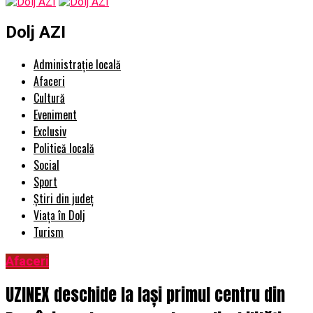
Dolj AZI
Administrație locală
Afaceri
Cultură
Eveniment
Exclusiv
Politică locală
Social
Sport
Știri din județ
Viața în Dolj
Turism
Afaceri
UZINEX deschide la Iași primul centru din