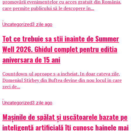
promovării evenimentelor cu acces gratuit din România,
care permite publicului să le descopere în...
Uncategorized
3 zile ago
Tot ce trebuie sa stii inainte de Summer
Well 2026. Ghidul complet pentru editia
aniversara de 15 ani
Countdown-ul aproape s-a incheiat. In doar cateva zile,
Domeniul Stirbey din Buftea devine din nou locul in care
zeci de...
Uncategorized
3 zile ago
Mașinile de spălat și uscătoarele bazate pe
inteligență artificială îți cunosc hainele mai