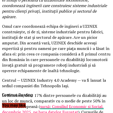
el însuși o persoană cu dizabilitate locomotorie,
coordonează inginerii care construiesc sisteme industriale
pentru clienți privați, instituții publice și sectorul de
apărare.
Omul care coordonează echipa de ingineri a UZINEX
construiește, zi de zi, sisteme industriale pentru fabrici,
instituții de stat și sectorul de apărare. Are un picior
amputat. Din această vară, UZINEX deschide aceeași
expertiză și pentru oameni pe care piața muncii i-a lăsat în
afara ei: prin ceea ce compania consideră a fi primul centru
din România în care persoanele cu dizabilități locomotorii
învață gratuit să programeze roboți industriali și să
opereze echipamente de înaltă tehnologie.
Centrul — UZINEX Industry 4.0 Academy — va fi lansat la
sediul companiei din Tehnopolis Iași.
În România, doar 17% dintre persoanele cu dizabilități au
Continue Reading
un loc de muncă, comparativ cu o medie de peste 50% în
You may like
Uniunea Europeană (
sursă: Consiliul Economic și Social,
decembrie 2025, pe baza datelor Eurostat
). Cursurile de