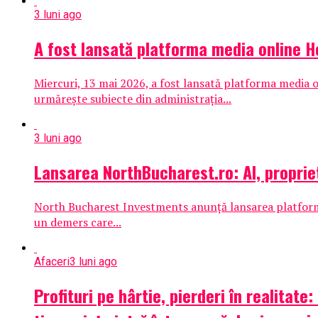
3 luni ago
A fost lansată platforma media online H
Miercuri, 13 mai 2026, a fost lansată platforma media 
urmărește subiecte din administrația...
3 luni ago
Lansarea NorthBucharest.ro: AI, proprietă
North Bucharest Investments anunță lansarea platformei 
un demers care...
Afaceri
3 luni ago
Profituri pe hârtie, pierderi în realitate