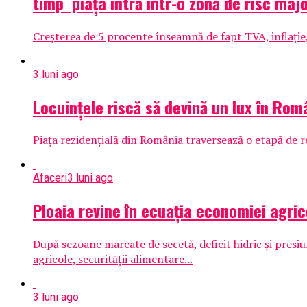
timp piața intră într-o zonă de risc maj
Creșterea de 5 procente înseamnă de fapt TVA, inflație, 
3 luni ago
Locuințele riscă să devină un lux în Româ
Piața rezidențială din România traversează o etapă de rec
Afaceri
3 luni ago
Ploaia revine în ecuația economiei agric
După sezoane marcate de secetă, deficit hidric și presi
agricole, securității alimentare...
3 luni ago