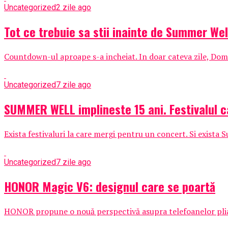
Uncategorized
2 zile ago
Tot ce trebuie sa stii inainte de Summer Wel
Countdown-ul aproape s-a incheiat. In doar cateva zile, Domen
Uncategorized
7 zile ago
SUMMER WELL implineste 15 ani. Festivalul c
Exista festivaluri la care mergi pentru un concert. Si exista 
Uncategorized
7 zile ago
HONOR Magic V6: designul care se poartă
HONOR propune o nouă perspectivă asupra telefoanelor pliabil