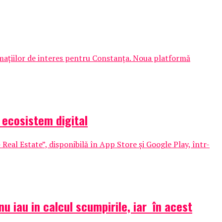
rmațiilor de interes pentru Constanța. Noua platformă
r ecosistem digital
eal Estate”, disponibilă în App Store și Google Play, într-
 nu iau in calcul scumpirile, iar în acest