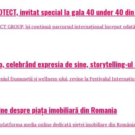
ECT, invitat special la gala 40 under 40 di
 GROUP, își continuă parcursul internațional început odată 
, celebrând expresia de sine, storytelling-ul 
iul frumuseții și wellness-ului, revine la Festivalul Internați
ine despre piața imobiliară din Romania
platforma media online dedicată pieței imobiliare din România. P