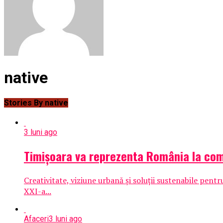
native
Stories By native
3 luni ago
Timișoara va reprezenta România la comp
Creativitate, viziune urbană și soluții sustenabile pentr
XXI-a...
Afaceri
3 luni ago