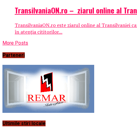
TransilvaniaON.ro – ziarul online al Tra
TransilvaniaON.ro este ziarul online al Transilvaniei c
în atenția cititorilor...
More Posts
Parteneri
Ultimile stiri locale