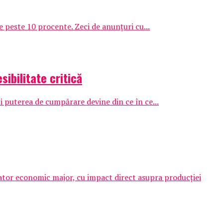
e peste 10 procente. Zeci de anunțuri cu...
sibilitate critică
și puterea de cumpărare devine din ce în ce...
icator economic major, cu impact direct asupra producției