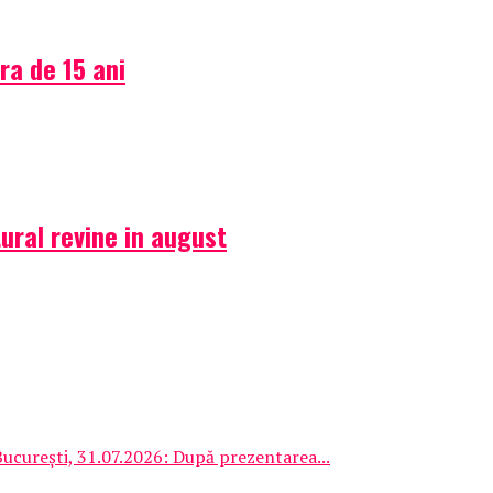
ra de 15 ani
ural revine in august
București, 31.07.2026: După prezentarea...