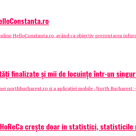
elloConstanta.ro
online HelloConstanta.ro, având ca obiectiv prezentarea info
ți finalizate și mii de locuințe într-un singu
northbucharest.ro și a aplicației mobile „North Bucharest – R
: HoReCa crește doar in statistici, statisticile