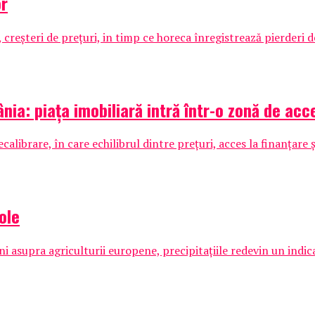
or
creșteri de prețuri, in timp ce horeca înregistrează pierderi d
nia: piața imobiliară intră într-o zonă de acce
alibrare, în care echilibrul dintre prețuri, acces la finanțare 
ole
uni asupra agriculturii europene, precipitațiile redevin un ind