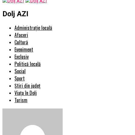
Dolj AZI
Administrație locală
Afaceri
Cultură
Eveniment
Exclusiv
Politică locală
Social
Sport
Știri din județ
Viața în Dolj
Turism