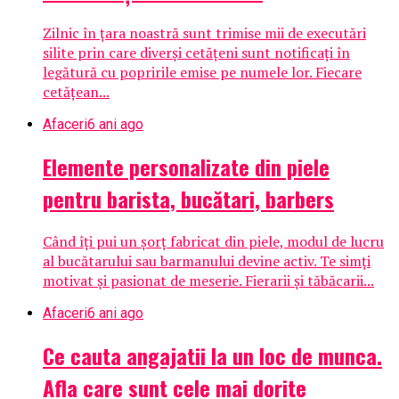
Zilnic în țara noastră sunt trimise mii de executări
silite prin care diverși cetățeni sunt notificați în
legătură cu popririle emise pe numele lor. Fiecare
cetățean...
Afaceri
6 ani ago
Elemente personalizate din piele
pentru barista, bucătari, barbers
Când îți pui un șorț fabricat din piele, modul de lucru
al bucătarului sau barmanului devine activ. Te simți
motivat și pasionat de meserie. Fierarii și tăbăcarii...
Afaceri
6 ani ago
Ce cauta angajatii la un loc de munca.
Afla care sunt cele mai dorite