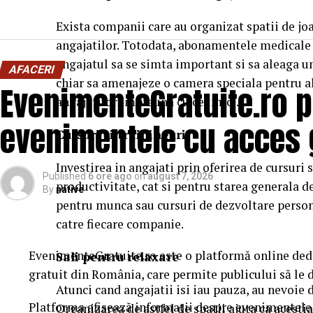
Exista companii care au organizat spatii de jo
angajatilor. Totodata, abonamentele medicale po
angajatul sa se simta important si sa aleaga un
AFACERI
chiar sa amenajeze o camera speciala pentru al
EvenimenteGratuite.ro 
angajatilor impreuna cu cei mici.
evenimentele cu acces 
Cursuri si traininguri
Investirea in angajati prin oferirea de cursuri 
Published
6 ore ago
on
august 7, 2026
productivitate, cat si pentru starea generala de
By
native
pentru munca sau cursuri de dezvoltare personala
catre fiecare companie.
EvenimenteGratuite.ro este o platformă online ded
Sali pentru relaxare
gratuit din România, care permite publicului să le d
Atunci cand angajatii isi iau pauza, au nevoie d
Platforma afișează informații despre evenimentele g
Organizarea de astfel de spatii ajuta ca acest