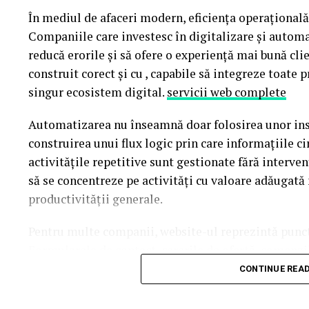
Două parfumuri inspirate de vară și de parfum
În mediul de afaceri modern, eficiența operațională
Companiile care investesc în digitalizare și autom
Pornind de la această tendință, Oriflame completea
reducă erorile și să ofere o experiență mai bună cli
parfumuri create împreună cu Givaudan, unul dintre
construit corect și cu , capabile să integreze toate 
singur ecosistem digital.
servicii web complete
Automatizarea nu înseamnă doar folosirea unor in
construirea unui flux logic prin care informațiile c
La La Lime
– prospețime reinterpretată
activitățile repetitive sunt gestionate fără interve
să se concentreze pe activități cu valoare adăugată
Dacă preferi parfumurile fresh, luminoase și energi
productivității generale.
Parfumul este construit în jurul lime-ului peruvian
Pentru multe companii, website-ul reprezintă punctu
proaspăt spălată și Akigalawood, o notă lemnoasă 
Formularele de contact, cererile de ofertă, comenzile
persistență. Rezultatul este un parfum vibrant, con
integrate cu sisteme interne astfel încât informațiil
moment al zilei.
CONTINUE REA
proceduri lente și consumatoare de timp, organizați
mai bună organizare.