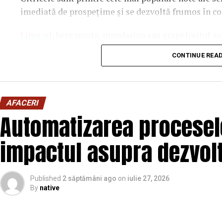
imediată de prospețime și se dezvoltă frumos în con
Lime-ul
, bergamota, mandarina sau grapefruitul su
acorduri curate sau ingrediente lemnoase moderne,
CONTINUE REA
parfumul.
În același timp, parfumurile inspirate de vacanțe și
teren. Ingrediente precum smochina, laptele de coc
AFACERI
parfumuri solare, relaxate și confortabile, perfecte 
Automatizarea proceselo
De ce parfumul miroase diferit vara?
impactul asupra dezvolt
Căldura intensifică evaporarea parfumului și poate 
perceput. De aceea, aceeași creație poate avea un mir
Published
2 săptămâni ago
on
iulie 27, 2026
By
native
Parfumurile echilibrate, construite pe contraste în
tind să evolueze mai armonios pe piele în sezonul c