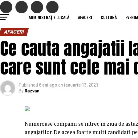
ADMINISTRAȚIE LOCALĂ
AFACERI
CULTURĂ
EVENI
AFACERI
Ce cauta angajatii l
care sunt cele mai d
Published
6 ani ago
on
ianuarie 13, 2021
By
Razvan
Numeroase companii se intrec in ziua de astazi
angajatilor. De aceea foarte multi candidati p