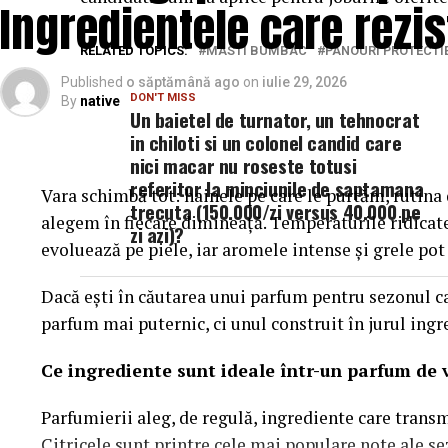
Ingredientele care rezis
RELATED TOPICS:
MASTI BUMBAC
PANOURI PROTECTI
Published
o săptămână ago
on
iulie 29, 2026
DON'T MISS
By
native
Un baietel de turnator, un tehnocrat
in chiloti si un colonel candid care
nici macar nu roseste totusi
referitor la minciunile de saptamana
Vara schimbă tot: hainele pe care le purtăm, rutina d
trecuta (150.000/zi versus 40.000 pe
alegem în fiecare dimineață. Temperaturile ridicat
zi azi)?
evoluează pe piele, iar aromele intense și grele po
Dacă ești în căutarea unui parfum pentru sezonul ca
parfum mai puternic, ci unul construit în jurul ingr
Ce ingrediente sunt ideale într-un parfum de 
Parfumierii aleg, de regulă, ingrediente care trans
Citricele sunt printre cele mai populare note ale s