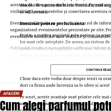
acestora de către persoanele interesate. Prezentare
dincolo de munca din birou. Totodata, unii anga
vizibilității evenimentelor și conectarea acestora c
se odihneasca.
EvenimenteGratuite.ro are exclusiv un rol de infor
Bonusuri pentru performanta
organizatorul evenimentelor prezentate pe site. Pro
Pentru a motiva angajatii este necesar ca acest
eventualele modificări sunt stabilite și comunicate
lor sunt cele asteptate. De aceea, un sistem de
Publicului îi este recomandată verificarea informați
productivitat, iar angajatii vor fi mai fericiti.
pentru ca acestia sa se remarce, sa fie apreciati
Organizatorii care doresc să crească vizibilitatea 
solicita o ofertă de promovare din partea echipei 
Team building-uri
CONTINUE REA
este
salut@evenimentegratuite.ro
.
Chiar daca este vorba doar despre iesiri in ora
dori ca firma unde lucreaza sa le ofere si acest 
AFACERI
Pe scurt, aceste avantaje sunt printre cele mai 
Cum alegi parfumul potr
unui loc de munca. Cu cat angajatorul are condi
candidati buni sa aplice pentru joburile oferit