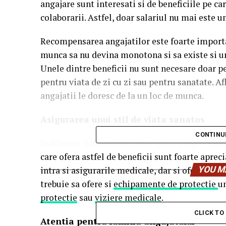
angajare sunt interesati si de beneficiile pe ca
colaborarii. Astfel, doar salariul nu mai este u
Recompensarea angajatilor este foarte importan
munca sa nu devina monotona si sa existe si un
Unele dintre beneficii nu sunt necesare doar pe
pentru viata de zi cu zi sau pentru sanatate. Af
angajatii le doresc de la un loc de munca.
Asigurarea unui stil de viata sanatos
CONTINU
Indiferent daca detin sali de sport proprii sau 
care ofera astfel de beneficii sunt foarte aprec
intra si asigurarile medicale, dar si oferirea de
YOU M
trebuie sa ofere si
echipamente de protectie
u
protectie
sau
viziere medicale
.
CLICK T
Atentia pentru familia angajatului