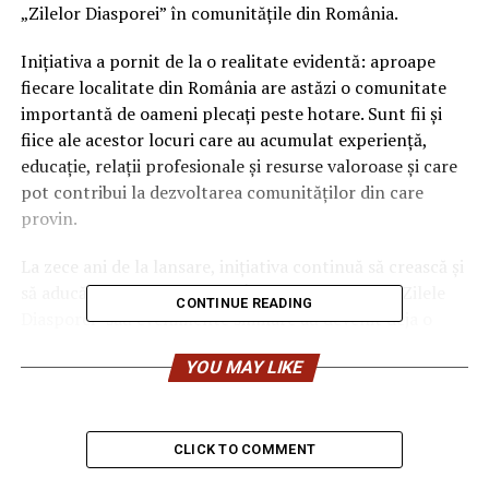
„Zilelor Diasporei” în comunitățile din România.
Inițiativa a pornit de la o realitate evidentă: aproape
fiecare localitate din România are astăzi o comunitate
importantă de oameni plecați peste hotare. Sunt fii și
fiice ale acestor locuri care au acumulat experiență,
educație, relații profesionale și resurse valoroase și care
pot contribui la dezvoltarea comunităților din care
provin.
La zece ani de la lansare, inițiativa continuă să crească și
să aducă oamenii împreună. În multe localități, „Zilele
CONTINUE READING
Diasporei” sau evenimente similare au devenit deja o
tradiție. Municipiul Iași organizează anual „Săptămâna
YOU MAY LIKE
Diasporei – Iașul este ACASĂ!”, un proiect care
consolidează legătura cu diaspora ieșeană și valorifică
experiența românilor din străinătate. Județul Suceava a
declarat luna august „Luna Diasporei”, dezvoltând în
CLICK TO COMMENT
fiecare an programe și întâlniri dedicate românilor