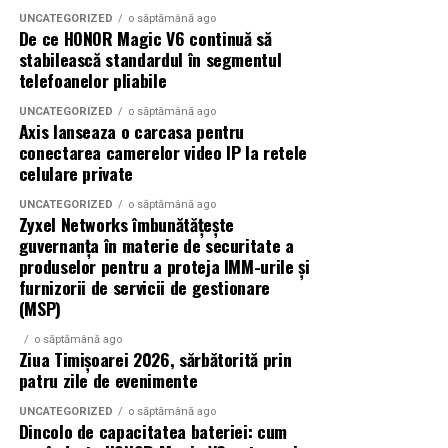
trebuie reluate. Asistenta îți va spune asta dinainte, dar
UNCATEGORIZED
o săptămână ago
De ce HONOR Magic V6 continuă să
tot uităm.
stabilească standardul în segmentul
telefoanelor pliabile
Mi s-a întâmplat o dată să simt o furnicătură în piciorul
stâng după vreo cincisprezece minute de scanare. Era
UNCATEGORIZED
o săptămână ago
Axis lanseaza o carcasa pentru
atât de insistentă încât mi-a luat câteva minute bune să
conectarea camerelor video IP la retele
o ignor. Pe urmă a dispărut singură, ca prin minune.
celulare private
Mintea, partea care suferă cel
UNCATEGORIZED
o săptămână ago
Zyxel Networks îmbunătățește
mai mult
guvernanța în materie de securitate a
produselor pentru a proteja IMM-urile și
furnizorii de servicii de gestionare
Corpul se descurcă, în general. Stă, respiră, suportă
(MSP)
zgomotul. Mintea, însă, e altceva. Ea o ia razna când nu
are nimic de făcut și e închisă într-un spațiu îngust,
o săptămână ago
Ziua Timișoarei 2026, sărbătorită prin
înconjurată de sunete ciudate.
patru zile de evenimente
Claustrofobia, un musafir
UNCATEGORIZED
o săptămână ago
Dincolo de capacitatea bateriei: cum
neașteptat