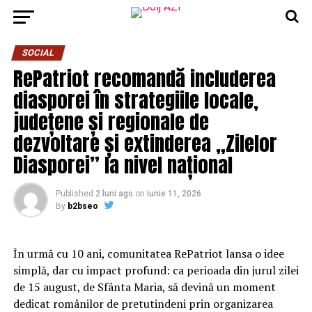
SOCIAL
RePatriot recomandă includerea
diasporei în strategiile locale,
județene și regionale de
dezvoltare și extinderea „Zilelor
Diasporei” la nivel național
Published
2 luni ago
on
iunie 11, 2026
By
b2bseo
În urmă cu 10 ani, comunitatea RePatriot lansa o idee
simplă, dar cu impact profund: ca perioada din jurul zilei
de 15 august, de Sfânta Maria, să devină un moment
dedicat românilor de pretutindeni prin organizarea