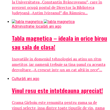
la Universitatea „Constantin Brâncoveanu”, care în
prezent ocupă postul de Director la Biblioteca
Judeţeană „Antim Ivireanul” din Râmnicu...
Administrație locală
6 ani ago
Tabla magnetica – ideala in orice birou
sau sala de clasa!
Inovatiile in domeniul tehnologiei au atins un ritm
ametitor, iar oamenii trebuie sa tina pasul cu aceasta
dezvoltare. „A crescut intr-un an cat altii in zece”...
Cultură
6 ani ago
Vinul rosu este intotdeauna apreciat!
Crama Girboiu este renumita pentru gama sa de
vinuri selecte, insa dintre toate tipurile de vin, gama