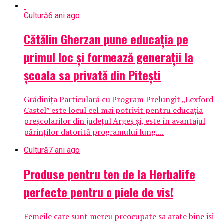
Cultură
6 ani ago
Cătălin Gherzan pune educaţia pe
primul loc şi formează generaţii la
şcoala sa privată din Piteşti
Grădinița Particulară cu Program Prelungit „Lexford
Castel” este locul cel mai potrivit pentru educația
preșcolarilor din județul Argeș și, este în avantajul
părinților datorită programului lung....
Cultură
7 ani ago
Produse pentru ten de la Herbalife
perfecte pentru o piele de vis!
Femeile care sunt mereu preocupate sa arate bine isi