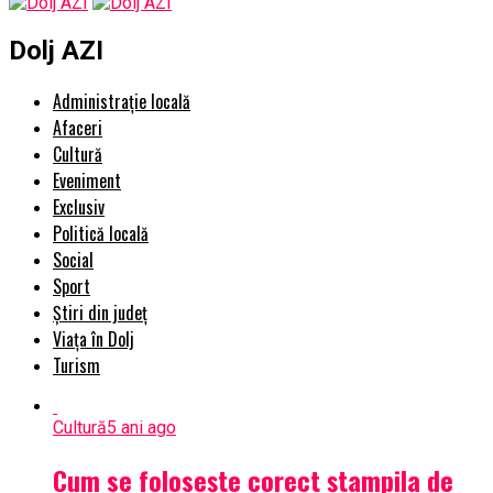
Dolj AZI
Administrație locală
Afaceri
Cultură
Eveniment
Exclusiv
Politică locală
Social
Sport
Știri din județ
Viața în Dolj
Turism
Cultură
5 ani ago
Cum se folosește corect ștampila de