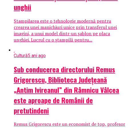
unghii
Ștampilarea este o tehnologie modernă pentru
crearea unei manichiuri unice prin transferul unei
imagini, a unui model dintr-un șablon pe placa
unghiei. Lucrul cu o ștampilă pentru...
Cultură
5 ani ago
Sub conducerea directorului Remus
Grigorescu, Biblioteca Judeţeană
„Antim Ivireanul” din Râmnicu Vâlcea
este aproape de Românii de
pretutindeni
Remus Grigorescu este un economist de top, profesor