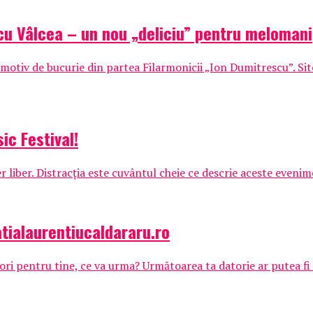
cu Vâlcea – un nou „deliciu” pentru melomani
tiv de bucurie din partea Filarmonicii „Ion Dumitrescu”. Site-u
ic Festival!
 liber. Distracţia este cuvântul cheie ce descrie aceste evenime
atialaurentiucaldararu.ro
lori pentru tine, ce va urma? Următoarea ta datorie ar putea fi s