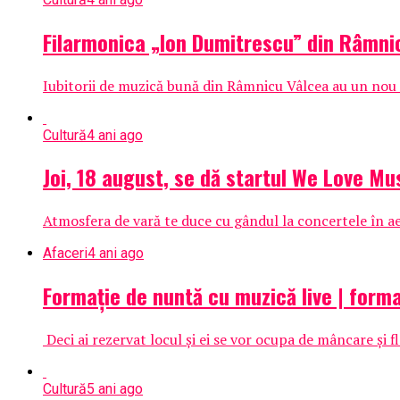
Filarmonica „Ion Dumitrescu” din Râmni
Iubitorii de muzică bună din Râmnicu Vâlcea au un nou mo
Cultură
4 ani ago
Joi, 18 august, se dă startul We Love Mus
Atmosfera de vară te duce cu gândul la concertele în aer
Afaceri
4 ani ago
Formație de nuntă cu muzică live | form
Deci ai rezervat locul și ei se vor ocupa de mâncare și f
Cultură
5 ani ago