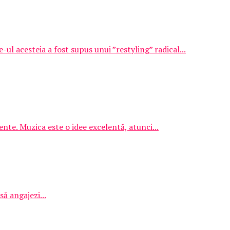
l acesteia a fost supus unui ”restyling” radical...
nte. Muzica este o idee excelentă, atunci...
ă angajezi...