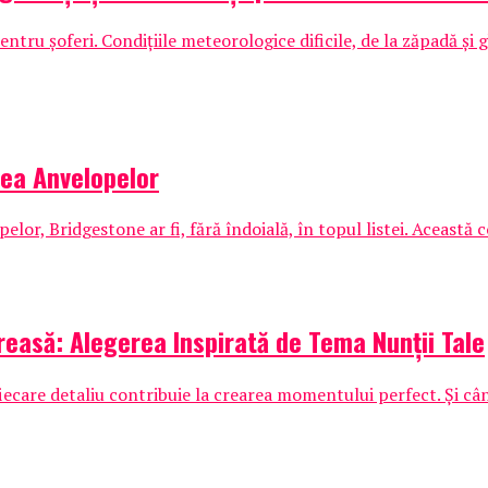
tru șoferi. Condițiile meteorologice dificile, de la zăpadă și g
mea Anvelopelor
pelor, Bridgestone ar fi, fără îndoială, în topul listei. Această
easă: Alegerea Inspirată de Tema Nunții Tale
fiecare detaliu contribuie la crearea momentului perfect. Și cân