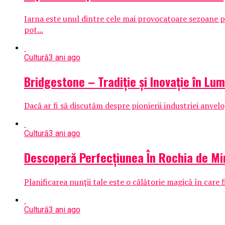
Iarna este unul dintre cele mai provocatoare sezoane pen
pot...
Cultură
3 ani ago
Bridgestone – Tradiție și Inovație în Lu
Dacă ar fi să discutăm despre pionierii industriei anvelo
Cultură
3 ani ago
Descoperă Perfecțiunea În Rochia de Mir
Planificarea nunții tale este o călătorie magică în care 
Cultură
3 ani ago