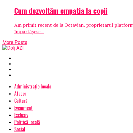
Cum dezvoltăm empatia la copii
Am primit recent de la Octavian, proprietarul platformei
împărtășesc...
More Posts
Administrație locală
Afaceri
Cultură
Eveniment
Exclusiv
Politică locală
Social