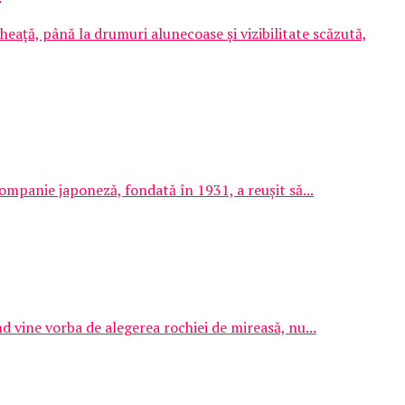
heață, până la drumuri alunecoase și vizibilitate scăzută,
 companie japoneză, fondată în 1931, a reușit să...
d vine vorba de alegerea rochiei de mireasă, nu...