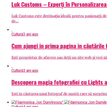
Luk Customs – Experți în Personalizarea 
Luk Customs este destinația ideală pentru pasionații de 
de...
Cultură
3 ani ago
Cum ajungi in prima pagina in căutările
Ești proprietar de afacere sau deții un site web și vrei să 
Cultură
3 ani ago
Descopera magia fotografiei cu Lights a
Esti in căutarea unui fotograf de nuntă care să surprin
Cultură
4 ani ago