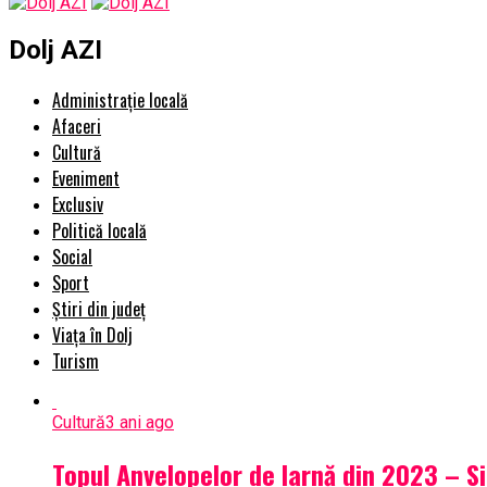
Dolj AZI
Administrație locală
Afaceri
Cultură
Eveniment
Exclusiv
Politică locală
Social
Sport
Știri din județ
Viața în Dolj
Turism
Cultură
3 ani ago
Topul Anvelopelor de Iarnă din 2023 – S