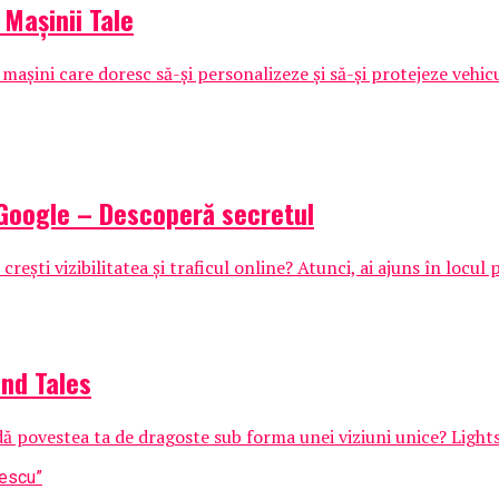
Mașinii Tale
mașini care doresc să-și personalizeze și să-și protejeze vehicu
 Google – Descoperă secretul
crești vizibilitatea și traficul online? Atunci, ai ajuns în locul po
nd Tales
dă povestea ta de dragoste sub forma unei viziuni unice? Lights