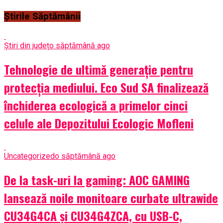
Știrile Săptămânii
Știri din județ
o săptămână ago
Tehnologie de ultimă generație pentru
protecția mediului. Eco Sud SA finalizează
închiderea ecologică a primelor cinci
celule ale Depozitului Ecologic Mofleni
Uncategorized
o săptămână ago
De la task-uri la gaming: AOC GAMING
lansează noile monitoare curbate ultrawide
CU34G4CA și CU34G4ZCA, cu USB-C,