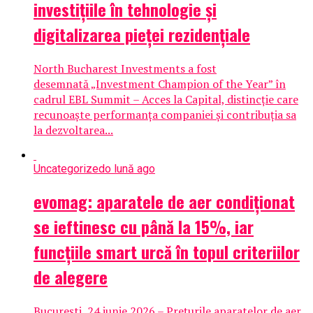
investițiile în tehnologie și
digitalizarea pieței rezidențiale
North Bucharest Investments a fost
desemnată „Investment Champion of the Year” în
cadrul EBL Summit – Acces la Capital, distincție care
recunoaște performanța companiei și contribuția sa
la dezvoltarea...
Uncategorized
o lună ago
evomag: aparatele de aer condiționat
se ieftinesc cu până la 15%, iar
funcțiile smart urcă în topul criteriilor
de alegere
București, 24 iunie 2026 – Prețurile aparatelor de aer