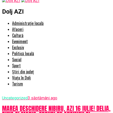
Dolj AZI
Administrație locală
Afaceri
Cultură
Eveniment
Exclusiv
Politică locală
Social
Sport
Știri din județ
Viața în Dolj
Turism
Uncategorized
3 săptămâni ago
MAREA DESCHIDERE NIBIRU, AZI 16 IULIE! DELIA,