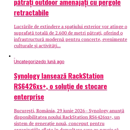
pătrați outdoor amenajați cu pergole
retractabile
Lucrările de extindere a spațiului exterior vor atinge o
suprafață totală de 2.600 de metri pătrați, oferind o
infrastructură modernă pentru concerte, evenimente
culturale și activități...
Uncategorized
o lună ago
Synology lansează RackStation
RS6426xs+, o soluție de stocare
enterprise
București, România, 29 iunie 2026– Synology anunță
disponibilitatea noului RackStation RS6426xs+, un
sistem de generație nouă, conceput pentru
organizațiile aflate în dezvoltare care au nevoie să...