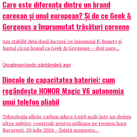
Care este diferența dintre un brand
coreean și unul european? Și de ce Geek &
Gorgeous a împrumutat trăsături coreene
Am stabilit deja două lucruri: ce înseamnă K-Beauty și
faptul că un brand ca Geek & Gorgeous — deși pare...
Uncategorized
o săptămână ago
Dincolo de capacitatea bateriei: cum
regândește HONOR Magic V6 autonomia
unui telefon pliabil
Tehnologia siliciu-carbon aduce 6.660 mAh într-un design
ultra-subțire, construit pentru utilizare pe termen lung
București, 30 iulie 2026 – Există momente...