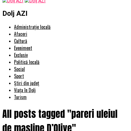
Dolj AZI
Administrație locală
Afaceri
Cultură
Eveniment
Exclusiv
Politică locală
Social
Sport
Știri din județ
Viața în Dolj
Turism
All posts tagged "pareri uleiul
de masline D’Olive"