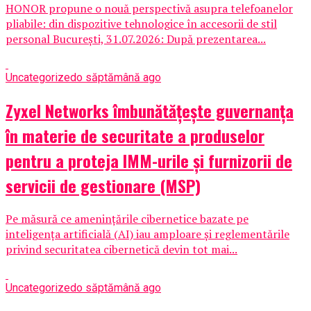
HONOR propune o nouă perspectivă asupra telefoanelor
pliabile: din dispozitive tehnologice în accesorii de stil
personal București, 31.07.2026: După prezentarea...
Uncategorized
o săptămână ago
Zyxel Networks îmbunătățește guvernanța
în materie de securitate a produselor
pentru a proteja IMM-urile și furnizorii de
servicii de gestionare (MSP)
Pe măsură ce amenințările cibernetice bazate pe
inteligența artificială (AI) iau amploare și reglementările
privind securitatea cibernetică devin tot mai...
Uncategorized
o săptămână ago