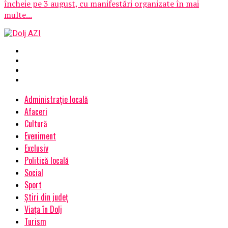
încheie pe 3 august, cu manifestări organizate în mai
multe...
Administrație locală
Afaceri
Cultură
Eveniment
Exclusiv
Politică locală
Social
Sport
Știri din județ
Viața în Dolj
Turism