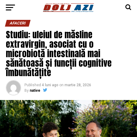
AFACERI
Studiu: uleiul de măsline
extravirgin, asociat cu o
microbiotă intestinală mai
sănătoasă și funcții cognitive
îmbunătățite
Published
4 luni ago
on
martie 28, 2026
By
native