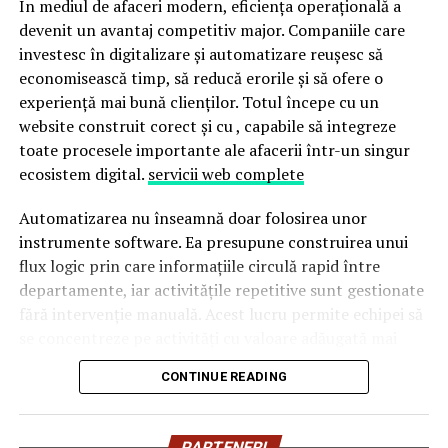
În mediul de afaceri modern, eficiența operațională a
devenit un avantaj competitiv major. Companiile care
Pornind de la această tendință, Oriflame completează
investesc în digitalizare și automatizare reușesc să
colecția Top Scents cu două noi parfumuri create
economisească timp, să reducă erorile și să ofere o
împreună cu Givaudan, unul dintre liderii mondiali în
experiență mai bună clienților. Totul începe cu un
parfumeria fină.
website construit corect și cu , capabile să integreze
toate procesele importante ale afacerii într-un singur
ecosistem digital.
servicii web complete
Automatizarea nu înseamnă doar folosirea unor
La La Lime
– prospețime reinterpretată
instrumente software. Ea presupune construirea unui
flux logic prin care informațiile circulă rapid între
Dacă preferi parfumurile fresh, luminoase și energice, La
departamente, iar activitățile repetitive sunt gestionate
La Lime este alegerea potrivită.
fără intervenție manuală. Acest lucru permite echipei să
se concentreze pe activități cu valoare adăugată mai
Parfumul este construit în jurul lime-ului peruvian,
mare și contribuie la creșterea productivității generale.
completat de un acord de lenjerie proaspăt spălată și
CONTINUE READING
Akigalawood, o notă lemnoasă modernă care oferă
Pentru multe companii, website-ul reprezintă punctul
profunzime și persistență. Rezultatul este un parfum
de plecare al acestui proces. Formularele de contact,
vibrant, contemporan și ușor de purtat în orice moment
PARTENERI