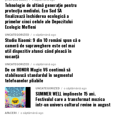
Tehnologie de ultimă generație pentru
dezvoltarea unei infrastructuri digitale capabile să
protecția mediului. Eco Sud SA
susțină obiectivele de business.
finalizează închiderea ecologică a
primelor cinci celule ale Depozitului
Pe termen lung, companiile care investesc în
Ecologic Mofleni
automatizare și integrarea proceselor observă beneficii
semnificative. Crește viteza de lucru, se îmbunătățește
UNCATEGORIZED
o săptămână ago
Studiu Xiaomi: 9 din 10 români spun că o
experiența clienților și se reduc costurile operaționale.
cameră de supraveghere este cel mai
În același timp, organizația devine mai flexibilă și mai
util dispozitiv atunci când pleacă în
pregătită pentru schimbările din piață.
vacanță
UNCATEGORIZED
o săptămână ago
În concluzie, automatizarea proceselor online
De ce HONOR Magic V6 continuă să
reprezintă una dintre cele mai eficiente modalități prin
stabilească standardul în segmentul
care o afacere își poate accelera dezvoltarea. Atunci
telefoanelor pliabile
când este susținută de un website performant,
UNCATEGORIZED
o săptămână ago
promovare eficientă și o strategie digitală bine definită,
SUMMER WELL implineste 15 ani.
aceasta poate transforma mediul online într-o sursă
Festivalul care a transformat muzica
intr-un univers cultural revine in august
constantă de oportunități și creștere.
AFACERI
o săptămână ago
(Advertorial)