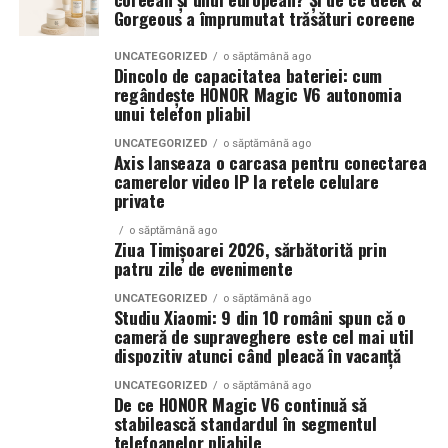
Gorgeous a împrumutat trăsături coreene
Promovarea plătită permite afișarea ofertelor exact în
ingredientele precum lime-ul sunt alegerea ideală. Dacă
momentul în care utilizatorii caută produse sau servicii
preferi aromele calde, exotice și cu personalitate, notele
UNCATEGORIZED
o săptămână ago
relevante. Acest avantaj oferă acces la un public calificat
de smochină, cocos și lemn de santal sunt perfecte
Dincolo de capacitatea bateriei: cum
regândește HONOR Magic V6 autonomia
și contribuie la creșterea ratelor de conversie. În plus,
pentru serile de vară.
unui telefon pliabil
rezultatele pot fi măsurate și optimizate permanent.
UNCATEGORIZED
o săptămână ago
Axis lanseaza o carcasa pentru conectarea
Datele colectate din campanii oferă informații valoroase
Indiferent de preferințe, sezonul cald este momentul
camerelor video IP la retele celulare
despre comportamentul consumatorilor. Companiile
ideal să experimentezi și să descoperi parfumuri
private
pot identifica cele mai eficiente mesaje, paginile cu
inspirate din universul parfumeriei de nișă. Iar
colecția
performanțe ridicate și segmentele de public care
Top Scents
de la Oriflame demonstrează că
o săptămână ago
Ziua Timișoarei 2026, sărbătorită prin
generează cele mai bune rezultate. Aceste informații
ingredientele premium, creativitatea și accesibilitatea
patru zile de evenimente
ajută la luarea unor decizii mai bune și la utilizarea
pot exista în aceeași sticlă.
UNCATEGORIZED
o săptămână ago
eficientă a bugetelor.
Studiu Xiaomi: 9 din 10 români spun că o
(Advertorial)
cameră de supraveghere este cel mai util
Conținutul are la rândul său un rol important.
dispozitiv atunci când pleacă în vacanță
Articolele, ghidurile și resursele informative contribuie
UNCATEGORIZED
o săptămână ago
la dezvoltarea autorității și la construirea unei relații
De ce HONOR Magic V6 continuă să
stabilească standardul în segmentul
solide cu publicul. Atunci când utilizatorii găsesc
telefoanelor pliabile
răspunsuri utile, nivelul de încredere crește