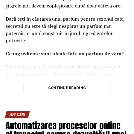
și grele pot deveni copleșitoare după doar câteva ore.
Dacă ești în căutarea unui parfum pentru sezonul cald,
secretul nu este să alegi neapărat un parfum mai
puternic, ci unul construit în jurul ingredientelor
potrivite.
Ce ingrediente sunt ideale într-un parfum de vară?
Parfumierii aleg, de regulă, ingrediente care transmit
prospețime, energie și luminozitate. Citricele sunt
printre cele mai populare note ale sezonului, deoarece
oferă o senzație imediată de prospețime și se dezvoltă
CONTINUE READING
frumos în contact cu pielea încălzită de soare.
Lime-ul
, bergamota, mandarina sau grapefruitul sunt
AFACERI
adesea completate de note verzi, acorduri curate sau
Automatizarea proceselor online
ingrediente lemnoase moderne, care adaugă profunzime
fără a încărca parfumul.