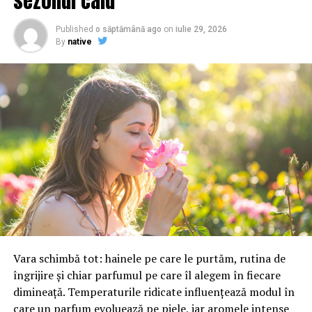
sezonul cald
UP NEXT
Se lansează IubimTimisoara.ro – platformă online
Published
o săptămână ago
on
iulie 29, 2026
dedicată promovării orașului, afacerilor și comunității
By
native
locale din Timișoara
DON'T MISS
Circo Bellucci a sosit la Shopping City Timișoara cu
spectacolul „Viaggio nel Tempo”
Vara schimbă tot: hainele pe care le purtăm, rutina de
îngrijire și chiar parfumul pe care îl alegem în fiecare
dimineață. Temperaturile ridicate influențează modul în
care un parfum evoluează pe piele, iar aromele intense