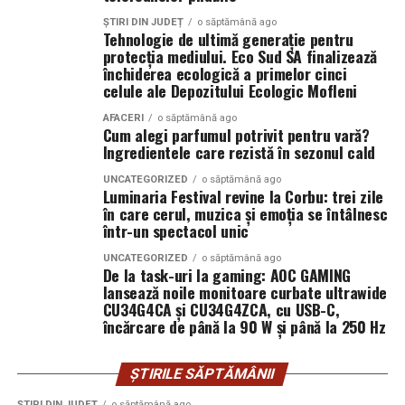
considerabil.
ȘTIRI DIN JUDEȚ
o săptămână ago
Tehnologie de ultimă generație pentru
protecția mediului. Eco Sud SA finalizează
O strategie digitală eficientă nu se bazează pe un singur
închiderea ecologică a primelor cinci
canal. Rezultatele apar atunci când website-ul,
celule ale Depozitului Ecologic Mofleni
conținutul, promovarea și automatizarea lucrează
AFACERI
o săptămână ago
împreună pentru atingerea acelorași obiective. Această
Cum alegi parfumul potrivit pentru vară?
abordare integrată permite obținerea unor rezultate
Ingredientele care rezistă în sezonul cald
mai stabile și mai predictibile.
UNCATEGORIZED
o săptămână ago
Luminaria Festival revine la Corbu: trei zile
Pentru a vedea exemple reale de implementare și
în care cerul, muzica și emoția se întâlnesc
într-un spectacol unic
rezultate, multe organizații analizează , precum și
proiectele dezvoltate de aceasta pentru companii din
UNCATEGORIZED
o săptămână ago
domenii diferite.
De la task-uri la gaming: AOC GAMING
echipa FXF Web Solution
lansează noile monitoare curbate ultrawide
CU34G4CA și CU34G4ZCA, cu USB-C,
încărcare de până la 90 W și până la 250 Hz
Experiența acumulată în proiecte diverse demonstrează
că succesul online nu apare întâmplător. El este
ȘTIRILE SĂPTĂMÂNII
rezultatul unei combinații între strategie, tehnologie și
optimizare continuă. Fiecare etapă contribuie la
ȘTIRI DIN JUDEȚ
o săptămână ago