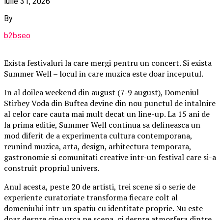
iulie 31, 2026
By
b2bseo
Exista festivaluri la care mergi pentru un concert. Si exista
Summer Well – locul in care muzica este doar inceputul.
In al doilea weekend din august (7-9 august), Domeniul
Stirbey Voda din Buftea devine din nou punctul de intalnire
al celor care cauta mai mult decat un line-up. La 15 ani de
la prima editie, Summer Well continua sa defineasca un
mod diferit de a experimenta cultura contemporana,
reunind muzica, arta, design, arhitectura temporara,
gastronomie si comunitati creative intr-un festival care si-a
construit propriul univers.
Anul acesta, peste 20 de artisti, trei scene si o serie de
experiente curatoriate transforma fiecare colt al
domeniului intr-un spatiu cu identitate proprie. Nu este
doar despre cine urca pe scena, ci despre atmosfera dintre