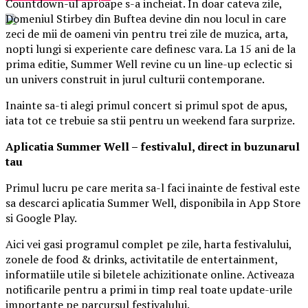
Countdown-ul aproape s-a incheiat. In doar cateva zile,
Domeniul Stirbey din Buftea devine din nou locul in care
zeci de mii de oameni vin pentru trei zile de muzica, arta,
nopti lungi si experiente care definesc vara. La 15 ani de la
prima editie, Summer Well revine cu un line-up eclectic si
un univers construit in jurul culturii contemporane.
Inainte sa-ti alegi primul concert si primul spot de apus,
iata tot ce trebuie sa stii pentru un weekend fara surprize.
Aplica
t
ia Summer Well
– festivalul, direct in buzunarul
tau
Primul lucru pe care merita sa-l faci inainte de festival este
sa descarci aplicatia Summer Well, disponibila in App Store
si Google Play.
Aici vei gasi programul complet pe zile, harta festivalului,
zonele de food & drinks, activitatile de entertainment,
informatiile utile si biletele achizitionate online. Activeaza
notificarile pentru a primi in timp real toate update-urile
importante pe parcursul festivalului.