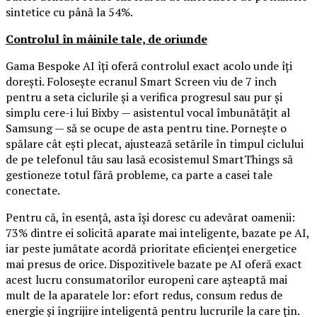
sintetice cu până la 54%.
Controlul în mâinile tale, de oriunde
Gama Bespoke AI îți oferă controlul exact acolo unde îți
dorești. Folosește ecranul Smart Screen viu de 7 inch
pentru a seta ciclurile și a verifica progresul sau pur și
simplu cere-i lui Bixby — asistentul vocal îmbunătățit al
Samsung — să se ocupe de asta pentru tine. Pornește o
spălare cât ești plecat, ajustează setările în timpul ciclului
de pe telefonul tău sau lasă ecosistemul SmartThings să
gestioneze totul fără probleme, ca parte a casei tale
conectate.
Pentru că, în esență, asta își doresc cu adevărat oamenii:
73% dintre ei solicită aparate mai inteligente, bazate pe AI,
iar peste jumătate acordă prioritate eficienței energetice
mai presus de orice. Dispozitivele bazate pe AI oferă exact
acest lucru consumatorilor europeni care așteaptă mai
mult de la aparatele lor: efort redus, consum redus de
energie și îngrijire inteligentă pentru lucrurile la care țin.