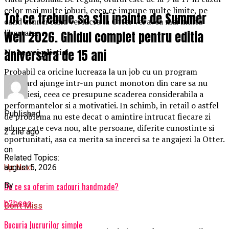
celor mai multe joburi, ceea ce impune multe limite, pe
Tot ce trebuie sa stii inainte de Summer
cand atunci cand vei lucra la Otter vei avea mai multa
libertate.
Well 2026. Ghidul complet pentru editia
aniversara de 15 ani
Nu te vei plictisi
Probabil ca oricine lucreaza la un job cu un program
standard ajunge intr-un punct monoton din care sa nu
poata iesi, ceea ce presupune scaderea considerabila a
performantelor si a motivatiei. In schimb, in retail o astfel
Published
de problema nu este decat o amintire intrucat fiecare zi
aduce cate ceva nou, alte persoane, diferite cunostinte si
2 zile ago
oportunitati, asa ca merita sa incerci sa te angajezi la Otter.
on
Related Topics:
august 5, 2026
Up Next
By
De ce sa oferim cadouri handmade?
b2bseo
Don't Miss
Bucuria lucrurilor simple