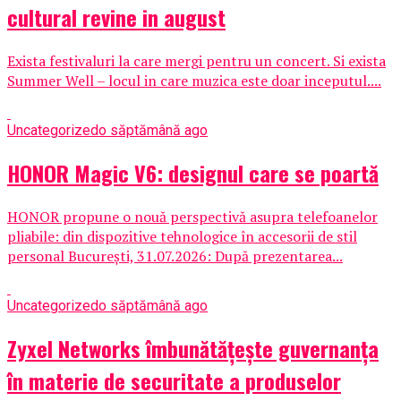
cultural revine in august
Exista festivaluri la care mergi pentru un concert. Si exista
Summer Well – locul in care muzica este doar inceputul....
Uncategorized
o săptămână ago
HONOR Magic V6: designul care se poartă
HONOR propune o nouă perspectivă asupra telefoanelor
pliabile: din dispozitive tehnologice în accesorii de stil
personal București, 31.07.2026: După prezentarea...
Uncategorized
o săptămână ago
Zyxel Networks îmbunătățește guvernanța
în materie de securitate a produselor