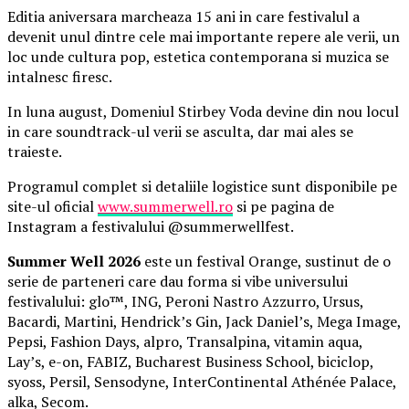
Editia aniversara marcheaza 15 ani in care festivalul a
devenit unul dintre cele mai importante repere ale verii, un
loc unde cultura pop, estetica contemporana si muzica se
intalnesc firesc.
In luna august, Domeniul Stirbey Voda devine din nou locul
in care soundtrack-ul verii se asculta, dar mai ales se
traieste.
Programul complet si detaliile logistice sunt disponibile pe
site-ul oficial
www.summerwell.ro
si pe pagina de
Instagram a festivalului @summerwellfest.
Summer Well 2026
este un festival Orange, sustinut de o
serie de parteneri care dau forma si vibe universului
festivalului: glo™, ING, Peroni Nastro Azzurro, Ursus,
Bacardi, Martini, Hendrick’s Gin, Jack Daniel’s, Mega Image,
Pepsi, Fashion Days, alpro, Transalpina, vitamin aqua,
Lay’s, e-on, FABIZ, Bucharest Business School, biciclop,
syoss, Persil, Sensodyne, InterContinental Athénée Palace,
alka, Secom.