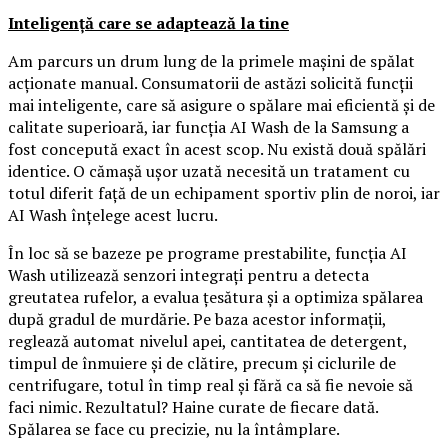
Inteligență care se adaptează la tine
Am parcurs un drum lung de la primele mașini de spălat
acționate manual. Consumatorii de astăzi solicită funcții
mai inteligente, care să asigure o spălare mai eficientă și de
calitate superioară, iar funcția AI Wash de la Samsung a
fost concepută exact în acest scop. Nu există două spălări
identice. O cămașă ușor uzată necesită un tratament cu
totul diferit față de un echipament sportiv plin de noroi, iar
AI Wash înțelege acest lucru.
În loc să se bazeze pe programe prestabilite, funcția AI
Wash utilizează senzori integrați pentru a detecta
greutatea rufelor, a evalua țesătura și a optimiza spălarea
după gradul de murdărie. Pe baza acestor informații,
reglează automat nivelul apei, cantitatea de detergent,
timpul de înmuiere și de clătire, precum și ciclurile de
centrifugare, totul în timp real și fără ca să fie nevoie să
faci nimic. Rezultatul? Haine curate de fiecare dată.
Spălarea se face cu precizie, nu la întâmplare.