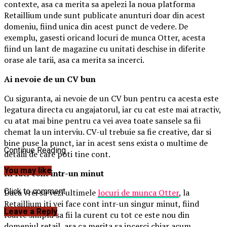
contexte, asa ca merita sa apelezi la noua platforma
Retaillium unde sunt publicate anunturi doar din acest
domeniu, fiind unica din acest punct de vedere. De
exemplu, gasesti oricand locuri de munca Otter, acesta
fiind un lant de magazine cu unitati deschise in diferite
orase ale tarii, asa ca merita sa incerci.
Ai nevoie de un CV bun
Cu siguranta, ai nevoie de un CV bun pentru ca acesta este
legatura directa cu angajatorul, iar cu cat este mai atractiv,
cu atat mai bine pentru ca vei avea toate sansele sa fii
chemat la un interviu. CV-ul trebuie sa fie creative, dar si
bine puse la punct, iar in acest sens exista o multime de
Continue Reading
detalii de care poti tine cont.
You may like
Iti faci cont intr-un minut
Click to comment
Daca vrei sa vezi ultimele
locuri de munca Otter
, la
Retaillium iti vei face cont intr-un singur minut, fiind
Leave a Reply
foarte simplu sa fii la curent cu tot ce este nou din
domeniul retail, asa ca merita sa incerci chiar acum.