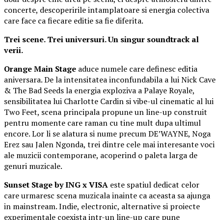
concerte, descoperirile intamplatoare si energia colectiva
care face ca fiecare editie sa fie diferita.
Trei scene. Trei universuri. Un singur soundtrack al
verii.
Orange Main Stage
aduce numele care definesc editia
aniversara. De la intensitatea inconfundabila a lui Nick Cave
& The Bad Seeds la energia exploziva a Palaye Royale,
sensibilitatea lui Charlotte Cardin si vibe-ul cinematic al lui
Two Feet, scena principala propune un line-up construit
pentru momente care raman cu tine mult dupa ultimul
encore. Lor li se alatura si nume precum DE’WAYNE, Noga
Erez sau Jalen Ngonda, trei dintre cele mai interesante voci
ale muzicii contemporane, acoperind o paleta larga de
genuri muzicale.
Sunset Stage by ING x VISA
este spatiul dedicat celor
care urmaresc scena muzicala inainte ca aceasta sa ajunga
in mainstream. Indie, electronic, alternative si proiecte
experimentale coexista intr-un line-up care pune