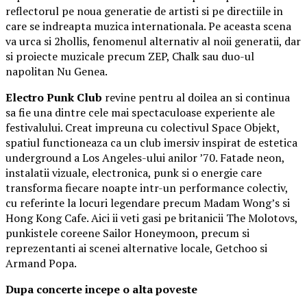
reflectorul pe noua generatie de artisti si pe directiile in
care se indreapta muzica internationala. Pe aceasta scena
va urca si 2hollis, fenomenul alternativ al noii generatii, dar
si proiecte muzicale precum ZEP, Chalk sau duo-ul
napolitan Nu Genea.
Electro Punk Club
revine pentru al doilea an si continua
sa fie una dintre cele mai spectaculoase experiente ale
festivalului. Creat impreuna cu colectivul Space Objekt,
spatiul functioneaza ca un club imersiv inspirat de estetica
underground a Los Angeles-ului anilor ’70. Fatade neon,
instalatii vizuale, electronica, punk si o energie care
transforma fiecare noapte intr-un performance colectiv,
cu referinte la locuri legendare precum Madam Wong’s si
Hong Kong Cafe. Aici ii veti gasi pe britanicii The Molotovs,
punkistele coreene Sailor Honeymoon, precum si
reprezentanti ai scenei alternative locale, Getchoo si
Armand Popa.
Dupa concerte incepe o alta poveste