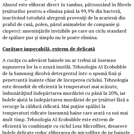
Aburul este eliberat direct în tambur, pătrunzând în fibrele
țesăturilor pentru a elimina până la 99,9% din bacterii,
inactivând totodată alergenii proveniți de la acarienii din
praful de casă, polen, părul animalelor de companie și
ciuperci: amenințările invizibile pe care un ciclu standard
de spălare pur și simplu nu le poate elimina.
Curățare impecabilă, extrem de delicată
A curăța cu adevărat hainele nu ar trebui să însemne
supunerea lor la o uzură inutilă. Tehnologia AI Ecobubble
de la Samsung dizolvă detergentul într-o spumă fină și
penetrantă înainte chiar de începerea ciclului. Tehnologia
este deosebit de eficientă la temperaturi mai scăzute,
îmbunătățind îndepărtarea murdăriei cu până la 20%, iar
bulele ajută la îndepărtarea murdăriei de pe țesături fără a
recurge la căldură ridicată. Mai puține spălări la
temperaturi ridicate înseamnă haine care arată ca noi mai
mult timp. Tehnologia AI Ecobubble este extrem de
eficientă în combinație cu ciclul Less Microfiber, deoarece
bulele delicate reduc eliberarea de microfibre de pe hainele