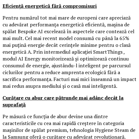
Eficiență energetică fără compromisuri
Pentru numărul tot mai mare de europeni care apreciază
cu adevărat performanța energetică eficientă, mașina de
spălat Bespoke AI excelează în aspectele care contează cel
mai mult. Cel mai recent model consumă cu până la 65%
mai puțină energie decât cerințele minime pentru o clasă
energetică A. Prin intermediul aplicației SmartThings ,
modul AI Energy monitorizează și optimizează continuu
consumul de energie, ajustându-l inteligent pe parcursul
ciclurilor pentru a reduce amprenta ecologică fără a
sacrifica performanța. Facturi mai mici înseamnă un impact
mai redus asupra mediului și o casă mai inteligentă.
Curățare cu abur care pătrunde mai adânc decât la
suprafață
Pe măsură ce funcția de abur devine una dintre
caracteristicile cu cea mai rapidă creștere în categoria
mașinilor de spălat premium, tehnologia Hygiene Steam de
la Samsung oferă o curățare cu adevărat revoluționară.