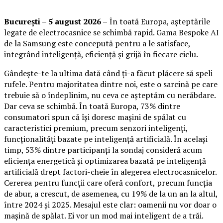
București – 5 august 2026 –
În toată Europa, așteptările
legate de electrocasnice se schimbă rapid. Gama Bespoke AI
de la Samsung este concepută pentru a le satisface,
integrând inteligență, eficiență și grijă în fiecare ciclu.
Gândește-te la ultima dată când ți-a făcut plăcere să speli
rufele. Pentru majoritatea dintre noi, este o sarcină pe care
trebuie să o îndeplinim, nu ceva ce așteptăm cu nerăbdare.
Dar ceva se schimbă. În toată Europa, 73% dintre
consumatori spun că își doresc mașini de spălat cu
caracteristici premium, precum senzori inteligenți,
funcționalități bazate pe inteligență artificială. În același
timp, 53% dintre participanți la sondaj consideră acum
eficiența energetică și optimizarea bazată pe inteligență
artificială drept factori-cheie în alegerea electrocasnicelor.
Cererea pentru funcții care oferă confort, precum funcția
de abur, a crescut, de asemenea, cu 19% de la un an la altul,
între 2024 și 2025. Mesajul este clar: oamenii nu vor doar o
mașină de spălat. Ei vor un mod mai inteligent de a trăi.