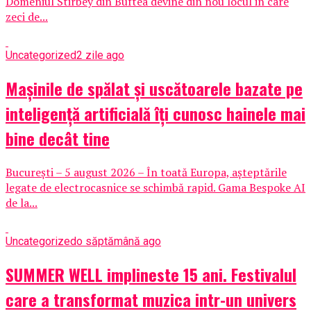
Domeniul Stirbey din Buftea devine din nou locul in care
zeci de...
Uncategorized
2 zile ago
Mașinile de spălat și uscătoarele bazate pe
inteligență artificială îți cunosc hainele mai
bine decât tine
București – 5 august 2026 – În toată Europa, așteptările
legate de electrocasnice se schimbă rapid. Gama Bespoke AI
de la...
Uncategorized
o săptămână ago
SUMMER WELL implineste 15 ani. Festivalul
care a transformat muzica intr-un univers