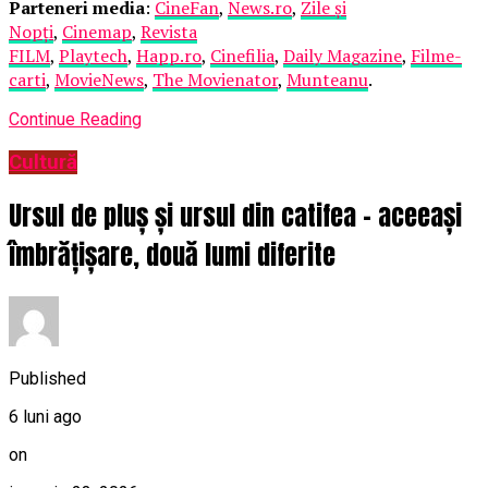
Parteneri media
:
CineFan
,
News.ro
,
Zile și
Nopți
,
Cinemap
,
Revista
FILM
,
Playtech
,
Happ.ro
,
Cinefilia
,
Daily Magazine
,
Filme-
carti
,
MovieNews
,
The Movienator
,
Munteanu
.
Continue Reading
Cultură
Ursul de pluș și ursul din catifea – aceeași
îmbrățișare, două lumi diferite
Published
6 luni ago
on