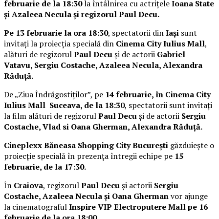
februarie de la 18:30
la întâlnirea cu actrițele
Ioana State
și Azaleea Necula și regizorul Paul Decu.
Pe 13 februarie la ora 18:30
, spectatorii din
Iași
sunt
invitați la proiecția specială din
Cinema City Iulius Mall
,
alături de regizorul
Paul Decu
și de actorii
Gabriel
Vatavu, Sergiu Costache, Azaleea Necula, Alexandra
Răduță.
De „Ziua Îndrăgostiților”, pe
14 februarie, în Cinema City
Iulius Mall Suceava, de la 18:30
, spectatorii sunt invitați
la film alături de regizorul
Paul Decu
și de actorii
Sergiu
Costache, Vlad si Oana Gherman, Alexandra Răduță.
Cineplexx Băneasa Shopping City București
găzduiește o
proiecție specială în prezența întregii echipe pe
15
februarie, de la 17:30.
În
Craiova
, regizorul
Paul Decu
și actorii
Sergiu
Costache, Azaleea Necula și Oana Gherman
vor ajunge
la cinematograful
Inspire VIP Electroputere Mall pe 16
februarie de la ora 18:00
.