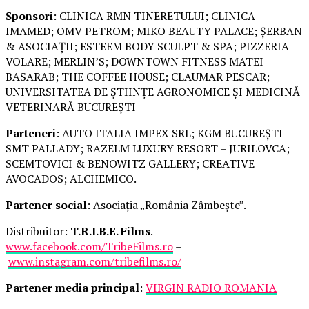
Sponsori
: CLINICA RMN TINERETULUI; CLINICA
IMAMED; OMV PETROM; MIKO BEAUTY PALACE; ȘERBAN
& ASOCIAȚII; ESTEEM BODY SCULPT & SPA; PIZZERIA
VOLARE; MERLIN’S; DOWNTOWN FITNESS MATEI
BASARAB; THE COFFEE HOUSE; CLAUMAR PESCAR;
UNIVERSITATEA DE ȘTIINȚE AGRONOMICE ȘI MEDICINĂ
VETERINARĂ BUCUREȘTI
Parteneri
: AUTO ITALIA IMPEX SRL; KGM BUCUREȘTI –
SMT PALLADY; RAZELM LUXURY RESORT – JURILOVCA;
SCEMTOVICI & BENOWITZ GALLERY; CREATIVE
AVOCADOS; ALCHEMICO.
Partener social
: Asociația „România Zâmbește”.
Distribuitor:
T.R.I.B.E. Films
.
www.facebook.com/TribeFilms.ro
–
www.instagram.com/tribefilms.ro/
Partener media principal
:
VIRGIN RADIO ROMANIA