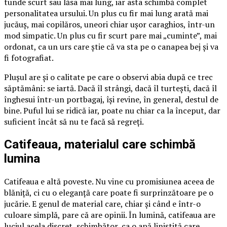
tunde scurt sau lăsa mai lung, iar asta schimbă complet
personalitatea ursului. Un plus cu fir mai lung arată mai
jucăuș, mai copilăros, uneori chiar ușor caraghios, într-un
mod simpatic. Un plus cu fir scurt pare mai „cuminte”, mai
ordonat, ca un urs care știe că va sta pe o canapea bej și va
fi fotografiat.
Plușul are și o calitate pe care o observi abia după ce trec
săptămâni: se iartă. Dacă îl strângi, dacă îl turtești, dacă îl
înghesui într-un portbagaj, își revine, în general, destul de
bine. Puful lui se ridică iar, poate nu chiar ca la început, dar
suficient încât să nu te facă să regreți.
Catifeaua, materialul care schimbă
lumina
Catifeaua e altă poveste. Nu vine cu promisiunea aceea de
blăniță, ci cu o eleganță care poate fi surprinzătoare pe o
jucărie. E genul de material care, chiar și când e într-o
culoare simplă, pare că are opinii. În lumină, catifeaua are
luciul acela discret, schimbător, ca o apă liniștită care