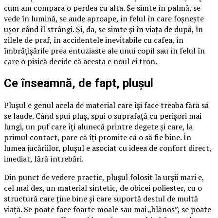
cum am compara o perdea cu alta. Se simte în palmă, se
vede în lumină, se aude aproape, în felul în care foșnește
ușor când îl strângi. Și, da, se simte și în viața de după, în
zilele de praf, în accidentele inevitabile cu cafea, în
îmbrățișările prea entuziaste ale unui copil sau în felul în
care o pisică decide că acesta e noul ei tron.
Ce înseamnă, de fapt, plușul
Plușul e genul acela de material care își face treaba fără să
se laude. Când spui pluș, spui o suprafață cu perișori mai
lungi, un puf care îți alunecă printre degete și care, la
primul contact, pare că îți promite că o să fie bine. În
lumea jucăriilor, plușul e asociat cu ideea de confort direct,
imediat, fără întrebări.
Din punct de vedere practic, plușul folosit la urșii mari e,
cel mai des, un material sintetic, de obicei poliester, cu o
structură care ține bine și care suportă destul de multă
viață. Se poate face foarte moale sau mai „blănos”, se poate