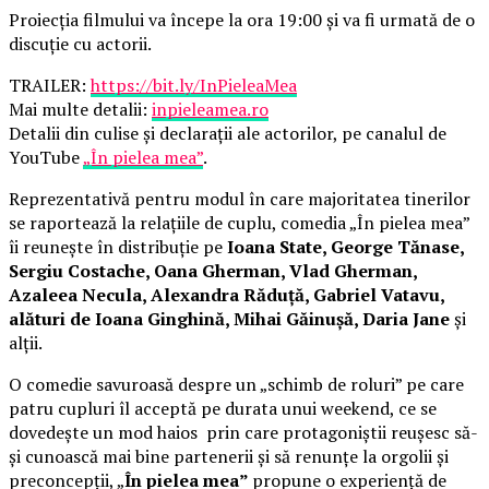
Proiecția filmului va începe la ora 19:00 și va fi urmată de o
discuție cu actorii.
TRAILER:
https://bit.ly/InPieleaMea
Mai multe detalii:
inpieleamea.ro
Detalii din culise și declarații ale actorilor, pe canalul de
YouTube
„În pielea mea”
.
Reprezentativă pentru modul în care majoritatea tinerilor
se raportează la relațiile de cuplu, comedia „În pielea mea”
îi reunește în distribuție pe
Ioana State, George Tănase,
Sergiu Costache, Oana Gherman, Vlad Gherman,
Azaleea Necula, Alexandra Răduță, Gabriel Vatavu,
alături de Ioana Ginghină, Mihai Găinușă, Daria Jane
și
alții.
O comedie savuroasă despre un „schimb de roluri” pe care
patru cupluri îl acceptă pe durata unui weekend, ce se
dovedește un mod haios prin care protagoniștii reușesc să-
și cunoască mai bine partenerii și să renunțe la orgolii și
preconcepții, „
În pielea mea”
propune o experiență de