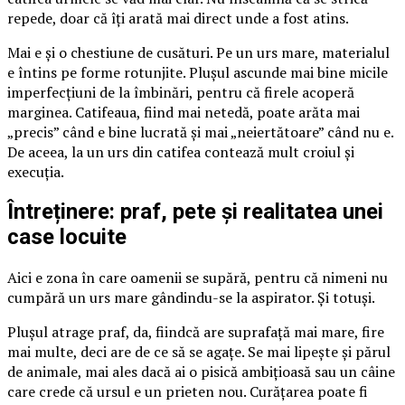
repede, doar că îți arată mai direct unde a fost atins.
Mai e și o chestiune de cusături. Pe un urs mare, materialul
e întins pe forme rotunjite. Plușul ascunde mai bine micile
imperfecțiuni de la îmbinări, pentru că firele acoperă
marginea. Catifeaua, fiind mai netedă, poate arăta mai
„precis” când e bine lucrată și mai „neiertătoare” când nu e.
De aceea, la un urs din catifea contează mult croiul și
execuția.
Întreținere: praf, pete și realitatea unei
case locuite
Aici e zona în care oamenii se supără, pentru că nimeni nu
cumpără un urs mare gândindu-se la aspirator. Și totuși.
Plușul atrage praf, da, fiindcă are suprafață mai mare, fire
mai multe, deci are de ce să se agațe. Se mai lipește și părul
de animale, mai ales dacă ai o pisică ambițioasă sau un câine
care crede că ursul e un prieten nou. Curățarea poate fi