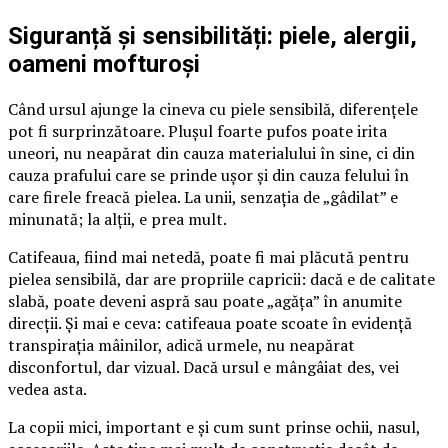
Siguranță și sensibilități: piele, alergii,
oameni mofturoși
Când ursul ajunge la cineva cu piele sensibilă, diferențele
pot fi surprinzătoare. Plușul foarte pufos poate irita
uneori, nu neapărat din cauza materialului în sine, ci din
cauza prafului care se prinde ușor și din cauza felului în
care firele freacă pielea. La unii, senzația de „gâdilat” e
minunată; la alții, e prea mult.
Catifeaua, fiind mai netedă, poate fi mai plăcută pentru
pielea sensibilă, dar are propriile capricii: dacă e de calitate
slabă, poate deveni aspră sau poate „agăța” în anumite
direcții. Și mai e ceva: catifeaua poate scoate în evidență
transpirația mâinilor, adică urmele, nu neapărat
disconfortul, dar vizual. Dacă ursul e mângâiat des, vei
vedea asta.
La copii mici, important e și cum sunt prinse ochii, nasul,