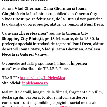
Actorii
Vlad Gherman, Oana Gherman și Ioana
Ginghină
vin la întâlnirea cu publicul din
Cinema City
Vivo! Pitești pe 17 februarie, de la 18:30
și vor participa
la o discuție după proiecție, alături de regizorul
Paul Decu.
Caravana
„În pielea mea”
ajunge la
Cinema City
Shopping City Ploiești, pe 18 februarie,
de la 18:30, la
proiecția specială introdusă de regizorul
Paul Decu
, alături
de actorii
Ioana State, Vlad și Oana Gherman, Azaleea
Necula și Gabriel Vatavu.
O comedie actuală și spumoasă, filmul
„În pielea
mea”
este distribuit de T.R.I.B.E. Films.
TRAILER:
https://bit.ly/InPieleaMea
Site oficial:
inpieleamea.ro
Mai multe detalii, imagini de la filmări, fragmente din film,
declarații din partea actorilor și informații despre
concursuri sunt disponibile pe paginile social media ale