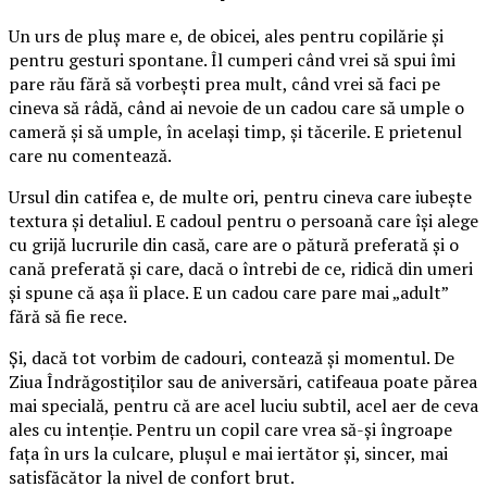
Un urs de pluș mare e, de obicei, ales pentru copilărie și
pentru gesturi spontane. Îl cumperi când vrei să spui îmi
pare rău fără să vorbești prea mult, când vrei să faci pe
cineva să râdă, când ai nevoie de un cadou care să umple o
cameră și să umple, în același timp, și tăcerile. E prietenul
care nu comentează.
Ursul din catifea e, de multe ori, pentru cineva care iubește
textura și detaliul. E cadoul pentru o persoană care își alege
cu grijă lucrurile din casă, care are o pătură preferată și o
cană preferată și care, dacă o întrebi de ce, ridică din umeri
și spune că așa îi place. E un cadou care pare mai „adult”
fără să fie rece.
Și, dacă tot vorbim de cadouri, contează și momentul. De
Ziua Îndrăgostiților sau de aniversări, catifeaua poate părea
mai specială, pentru că are acel luciu subtil, acel aer de ceva
ales cu intenție. Pentru un copil care vrea să-și îngroape
fața în urs la culcare, plușul e mai iertător și, sincer, mai
satisfăcător la nivel de confort brut.