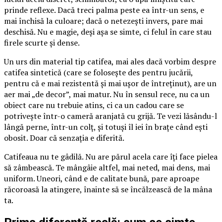
prinde reflexe. Dacă treci palma peste ea într-un sens, e
mai închisă la culoare; dacă o netezești invers, pare mai
deschisă. Nu e magie, deși așa se simte, ci felul în care stau
firele scurte și dense.
Un urs din material tip catifea, mai ales dacă vorbim despre
catifea sintetică (care se folosește des pentru jucării,
pentru că e mai rezistentă și mai ușor de întreținut), are un
aer mai „de decor”, mai matur. Nu în sensul rece, nu ca un
obiect care nu trebuie atins, ci ca un cadou care se
potrivește într-o cameră aranjată cu grijă. Te vezi lăsându-l
lângă perne, într-un colț, și totuși îl iei în brațe când ești
obosit. Doar că senzația e diferită.
Catifeaua nu te gâdilă. Nu are părul acela care îți face pielea
să zâmbească. Te mângâie altfel, mai neted, mai dens, mai
uniform. Uneori, când e de calitate bună, pare aproape
răcoroasă la atingere, înainte să se încălzească de la mâna
ta.