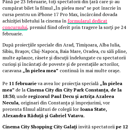
Până pe 23 februarie, toți spectatorii din țară care și-au
cumpărat bilet la filmul „În pielea mea” se pot înscrie în
cursa pentru un iPhone 17 Pro Max, încărcând dovada
achiziției biletului la cinema în
formularul dedicat
concursului
, premiul fiind oferit prin tragere la sorți pe 24
februarie.
După proiecțiile speciale din Arad, Timișoara, Alba Iulia,
Sibiu, Brașov, Cluj-Napoca, Baia Mare, Oradea, cu săli pline,
multe aplauze, râsete și discuții îndelungate cu spectatorii
curioși și încântați de poveste și de prestațiile actorilor,
caravana
„În pielea mea”
continuă în mai multe orașe.
Pe
11 februarie
va avea loc proiecția specială
„În pielea
mea”
de la
Cinema City din City Park Constanța
,
de la
18:30
, unde
regizorul Paul Decu și actrița Azaleea
Necula
, originari din Constanța și împrejurimi, vor
prezenta filmul alături de colegii lor
Ioana State,
Alexandra Răduță și Gabriel Vatavu.
Cinema City Shopping City Galați
invită spectatorii
pe 12