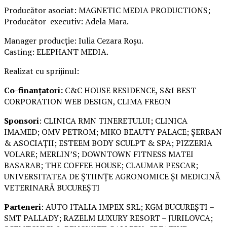
Producător asociat: MAGNETIC MEDIA PRODUCTIONS;
Producător executiv: Adela Mara.
Manager producție: Iulia Cezara Roșu.
Casting: ELEPHANT MEDIA.
Realizat cu sprijinul:
Co-finanțatori:
C&C HOUSE RESIDENCE, S&I BEST
CORPORATION WEB DESIGN, CLIMA FREON
Sponsori
: CLINICA RMN TINERETULUI; CLINICA
IMAMED; OMV PETROM; MIKO BEAUTY PALACE; ȘERBAN
& ASOCIAȚII; ESTEEM BODY SCULPT & SPA; PIZZERIA
VOLARE; MERLIN’S; DOWNTOWN FITNESS MATEI
BASARAB; THE COFFEE HOUSE; CLAUMAR PESCAR;
UNIVERSITATEA DE ȘTIINȚE AGRONOMICE ȘI MEDICINĂ
VETERINARĂ BUCUREȘTI
Parteneri
: AUTO ITALIA IMPEX SRL; KGM BUCUREȘTI –
SMT PALLADY; RAZELM LUXURY RESORT – JURILOVCA;