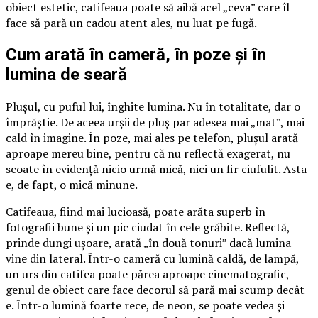
obiect estetic, catifeaua poate să aibă acel „ceva” care îl
face să pară un cadou atent ales, nu luat pe fugă.
Cum arată în cameră, în poze și în
lumina de seară
Plușul, cu puful lui, înghite lumina. Nu în totalitate, dar o
împrăștie. De aceea urșii de pluș par adesea mai „mat”, mai
cald în imagine. În poze, mai ales pe telefon, plușul arată
aproape mereu bine, pentru că nu reflectă exagerat, nu
scoate în evidență nicio urmă mică, nici un fir ciufulit. Asta
e, de fapt, o mică minune.
Catifeaua, fiind mai lucioasă, poate arăta superb în
fotografii bune și un pic ciudat în cele grăbite. Reflectă,
prinde dungi ușoare, arată „în două tonuri” dacă lumina
vine din lateral. Într-o cameră cu lumină caldă, de lampă,
un urs din catifea poate părea aproape cinematografic,
genul de obiect care face decorul să pară mai scump decât
e. Într-o lumină foarte rece, de neon, se poate vedea și