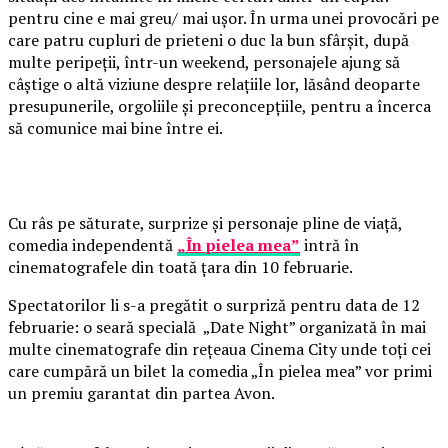
pentru cine e mai greu/ mai ușor. În urma unei provocări pe
care patru cupluri de prieteni o duc la bun sfârșit, după
multe peripeții, într-un weekend, personajele ajung să
câștige o altă viziune despre relațiile lor, lăsând deoparte
presupunerile, orgoliile și preconcepțiile, pentru a încerca
să comunice mai bine între ei.
Cu râs pe săturate, surprize și personaje pline de viață,
comedia independentă
„În pielea mea”
intră în
cinematografele din toată țara din 10 februarie.
Spectatorilor li s-a pregătit o surpriză pentru data de 12
februarie: o seară specială „Date Night” organizată în mai
multe cinematografe din rețeaua Cinema City unde toți cei
care cumpără un bilet la comedia „În pielea mea” vor primi
un premiu garantat din partea Avon.