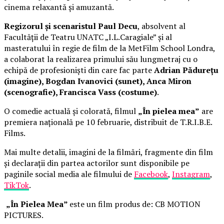
cinema relaxantă și amuzantă.
Regizorul și scenaristul Paul Decu
, absolvent al
Facultății de Teatru UNATC „I.L.Caragiale” și al
masteratului în regie de film de la MetFilm School Londra,
a colaborat la realizarea primului său lungmetraj cu o
echipă de profesioniști din care fac parte
Adrian Pădurețu
(imagine), Bogdan Ivanovici (sunet), Anca Miron
(scenografie), Francisca Vass (costume)
.
O comedie actuală și colorată, filmul
„În pielea mea”
are
premiera națională pe 10 februarie, distribuit de T.R.I.B.E.
Films.
Mai multe detalii, imagini de la filmări, fragmente din film
și declarații din partea actorilor sunt disponibile pe
paginile social media ale filmului de
Facebook
,
Instagram
,
TikTok
.
„În Pielea Mea”
este un film produs de: CB MOTION
PICTURES.