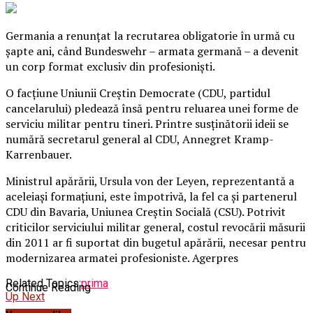
Germania a renunţat la recrutarea obligatorie în urmă cu
şapte ani, când Bundeswehr – armata germană – a devenit
un corp format exclusiv din profesionişti.
O facţiune Uniunii Creştin Democrate (CDU, partidul
cancelarului) pledează însă pentru reluarea unei forme de
serviciu militar pentru tineri. Printre susţinătorii ideii se
numără secretarul general al CDU, Annegret Kramp-
Karrenbauer.
Ministrul apărării, Ursula von der Leyen, reprezentantă a
aceleiaşi formaţiuni, este împotrivă, la fel ca şi partenerul
CDU din Bavaria, Uniunea Creştin Socială (CSU).
Potrivit
criticilor serviciului militar general, costul revocării măsurii
din 2011 ar fi suportat din bugetul apărării, necesar pentru
modernizarea armatei profesioniste. Agerpres
Related Topics:
prima
Continue Reading
Up Next