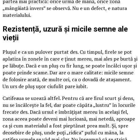
partea mai practică: orice urmă de mână, orice zonă
„mângâiată invers” se observă. Nu e un defect, e natura
materialului.
Rezistență, uzură și micile semne ale
vieții
Plușul e ca un pulover purtat des. Cu timpul, firele se pot
aplatiza în zonele în care e ținut mereu, mai ales pe burtă și
pe lăbuțe. Dacă e un pluș cu fir lung, se poate încâlci ușor și
poate prinde scame. Dar are o mare calitate: micile semne
de folosire arată, de multe ori, ca o dovadă de atașament.
Un urs de pluș ușor ciufulit pare iubit.
Catifeaua se uzează altfel. Pentru că are firul scurt și dens,
nu se încâlcește la fel, dar poate căpăta „lustru” în locurile
frecate des. Dacă ursul e îmbrățișat mereu în același fel,
zona aceea poate deveni mai lucioasă, mai netedă, aproape
ca și cum materialul a fost pieptănat prea mult. Și, spre
deosebire de pluș, unde poți „ridica” puful cu mâna, la
catifea urmele se văd mai clar. Nu înseamnă că se strică