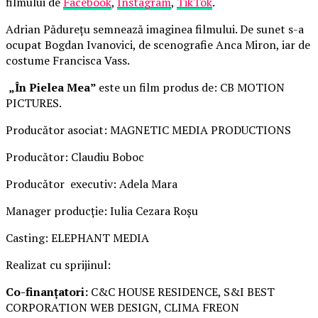
filmului de
Facebook
,
Instagram
,
TikTok
.
Adrian Pădurețu semnează imaginea filmului. De sunet s-a
ocupat Bogdan Ivanovici, de scenografie Anca Miron, iar de
costume Francisca Vass.
„În Pielea Mea”
este un film produs de: CB MOTION
PICTURES.
Producător asociat: MAGNETIC MEDIA PRODUCTIONS
Producător: Claudiu Boboc
Producător executiv: Adela Mara
Manager producție: Iulia Cezara Roșu
Casting: ELEPHANT MEDIA
Realizat cu sprijinul:
Co-finanțatori:
C&C HOUSE RESIDENCE, S&I BEST
CORPORATION WEB DESIGN, CLIMA FREON