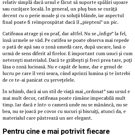
relativ simplă dacă ursul e făcut să suporte spălări ușoare
sau curățare locală. În general, un pluș bun se curăță
decent cu o perie moale și cu soluții blânde, iar aspectul
final poate fi reîmprospătat dacă îl „piepteni” un pic.
Catifeaua atrage și ea praf, dar altfel. Nu se „înfige” la fel,
însă urmele se văd. Pe catifea se poate observa mai repede
o pată de apă sau o zonă umedă care, după uscare, lasă o
urmă de sens diferit al firelor. E important cum usuci și cum
netezești materialul. Dacă te grăbești și freci prea tare, poți
lăsa o zonă lucioasă. Nu e capăt de lume, dar e genul de
lucru pe care îl vezi seara, când aprinzi lumina și te întrebi
de ce te-ai panicat cu șervețelele.
În schimb, dacă ai un stil de viață mai „ordonat” sau ursul e
mai mult decor, catifeaua poate rămâne impecabilă mult
timp. Iar dacă e într-o cameră unde nu se mănâncă, nu se
bea, nu se joacă pe covor cu sucuri și biscuiți, atunci da, e
materialul care păstrează un aer elegant.
Pentru cine e mai potrivit fiecare