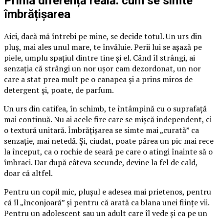
Prima diferență reală: cum se simte
îmbrățișarea
Aici, dacă mă întrebi pe mine, se decide totul. Un urs din
pluș, mai ales unul mare, te învăluie. Perii lui se așază pe
piele, umplu spațiul dintre tine și el. Când îl strângi, ai
senzația că strângi un nor ușor cam dezordonat, un nor
care a stat prea mult pe o canapea și a prins miros de
detergent și, poate, de parfum.
Un urs din catifea, în schimb, te întâmpină cu o suprafață
mai continuă. Nu ai acele fire care se mișcă independent, ci
o textură unitară. Îmbrățișarea se simte mai „curată” ca
senzație, mai netedă. Și, ciudat, poate părea un pic mai rece
la început, ca o rochie de seară pe care o atingi înainte să o
îmbraci. Dar după câteva secunde, devine la fel de cald,
doar că altfel.
Pentru un copil mic, plușul e adesea mai prietenos, pentru
că îl „înconjoară” și pentru că arată ca blana unei ființe vii.
Pentru un adolescent sau un adult care îl vede și ca pe un