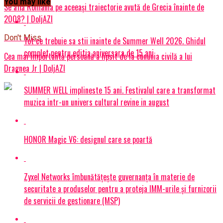
You may like
Se află România pe aceeași traiectorie avută de Grecia înainte de
2008? | DoljAZI
Don't Miss
Tot ce trebuie sa stii inainte de Summer Well 2026. Ghidul
complet pentru editia aniversara de 15 ani
Cea mai importantă persoană a lipsit de la cununia civilă a lui
Dragnea Jr | DoljAZI
SUMMER WELL implineste 15 ani. Festivalul care a transformat
muzica intr-un univers cultural revine in august
HONOR Magic V6: designul care se poartă
Zyxel Networks îmbunătățește guvernanța în materie de
securitate a produselor pentru a proteja IMM-urile și furnizorii
de servicii de gestionare (MSP)