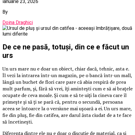
ianuarie 23, 2026
By
Doina Draghici
De ce ne pasă, totuși, din ce e făcut un
urs
Un urs mare nu e doar un obiect, chiar dacă, tehnic, asta e.
Îl vezi la intrarea într-un magazin, pe o bancă într-un mall,
lângă un buchet de flori care pare că abia respiră de prea
mult parfum, și, fără să vrei, îți amintești cum e să ai brațele
ocupate de ceva moale. Și cum e să te uiți la cineva care îl
primește și să ți se pară că, pentru o secundă, persoana
aceea se întoarce la o versiune mai ușoară a ei. Un urs mare,
fie din pluș, fie din catifea, are darul ăsta ciudat de a te face
să încetinești.
Diferența dintre ele nu e doar o discuție de material, ca și