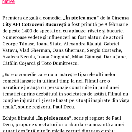
native
Premiera de gală a comediei
„În pielea mea”
de la
Cinema
City AFI Cotroceni București
a fost primită pe 9 februarie
de peste 1400 de spectatori cu aplauze, râsete și bucurie.
Numeroase vedete și influenceri au fost alături de actorii
George Tănase, Ioana State, Alexandra Răduță, Gabriel
Vatavu, Vlad Gherman, Oana Gherman, Sergiu Costache,
Azaleea Necula, Ioana Ginghină, Mihai Găinușă, Daria Jane,
Cătălin Coșarcă și Toto Dumitrescu.
„Este o comedie care nu urmărește tiparele ultimelor
comedii lansate în ultimul timp la noi. Filmul are o
narațiune jucăușă cu personaje construite în jurul unei
tematici aprins dezbătută în societatea de astăzi. Filmul nu
conține înjurături și este bazat pe situații inspirate din viața
reală.”, spune regizorul Paul Decu.
Echipa filmului
„În pielea mea”
, scris și regizat de Paul
Decu, propune spectatorilor o abordare amuzantă a unei
situații des întâlnite în micile certuri dintr-un cuplu: