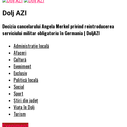
Dolj AZI
Decizia cancelarului Angela Merkel privind reintroducerea
serviciului militar obligatoriu în Germania | DoljAZI
Administrație locală
Afaceri
Cultură
Eveniment
Exclusiv
Politică locală
Social
Sport
Știri din județ
Viața în Dolj
Turism
Eveniment