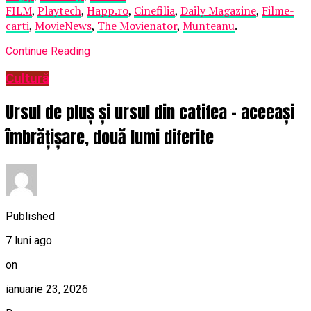
FILM
,
Playtech
,
Happ.ro
,
Cinefilia
,
Daily Magazine
,
Filme-
carti
,
MovieNews
,
The Movienator
,
Munteanu
.
Continue Reading
Cultură
Ursul de pluș și ursul din catifea – aceeași
îmbrățișare, două lumi diferite
Published
7 luni ago
on
ianuarie 23, 2026