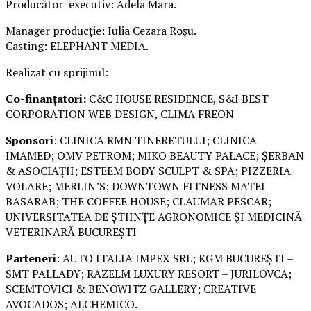
Producător executiv: Adela Mara.
Manager producție: Iulia Cezara Roșu.
Casting: ELEPHANT MEDIA.
Realizat cu sprijinul:
Co-finanțatori:
C&C HOUSE RESIDENCE, S&I BEST
CORPORATION WEB DESIGN, CLIMA FREON
Sponsori
: CLINICA RMN TINERETULUI; CLINICA
IMAMED; OMV PETROM; MIKO BEAUTY PALACE; ȘERBAN
& ASOCIAȚII; ESTEEM BODY SCULPT & SPA; PIZZERIA
VOLARE; MERLIN’S; DOWNTOWN FITNESS MATEI
BASARAB; THE COFFEE HOUSE; CLAUMAR PESCAR;
UNIVERSITATEA DE ȘTIINȚE AGRONOMICE ȘI MEDICINĂ
VETERINARĂ BUCUREȘTI
Parteneri
: AUTO ITALIA IMPEX SRL; KGM BUCUREȘTI –
SMT PALLADY; RAZELM LUXURY RESORT – JURILOVCA;
SCEMTOVICI & BENOWITZ GALLERY; CREATIVE
AVOCADOS; ALCHEMICO.