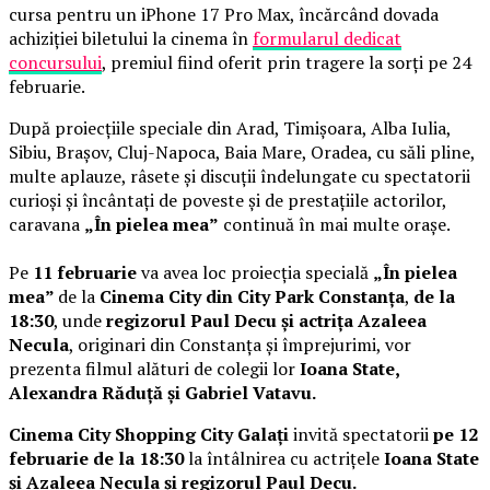
cursa pentru un iPhone 17 Pro Max, încărcând dovada
achiziției biletului la cinema în
formularul dedicat
concursului
, premiul fiind oferit prin tragere la sorți pe 24
februarie.
După proiecțiile speciale din Arad, Timișoara, Alba Iulia,
Sibiu, Brașov, Cluj-Napoca, Baia Mare, Oradea, cu săli pline,
multe aplauze, râsete și discuții îndelungate cu spectatorii
curioși și încântați de poveste și de prestațiile actorilor,
caravana
„În pielea mea”
continuă în mai multe orașe.
Pe
11 februarie
va avea loc proiecția specială
„În pielea
mea”
de la
Cinema City din City Park Constanța
,
de la
18:30
, unde
regizorul Paul Decu și actrița Azaleea
Necula
, originari din Constanța și împrejurimi, vor
prezenta filmul alături de colegii lor
Ioana State,
Alexandra Răduță și Gabriel Vatavu.
Cinema City Shopping City Galați
invită spectatorii
pe 12
februarie de la 18:30
la întâlnirea cu actrițele
Ioana State
și Azaleea Necula și regizorul Paul Decu.