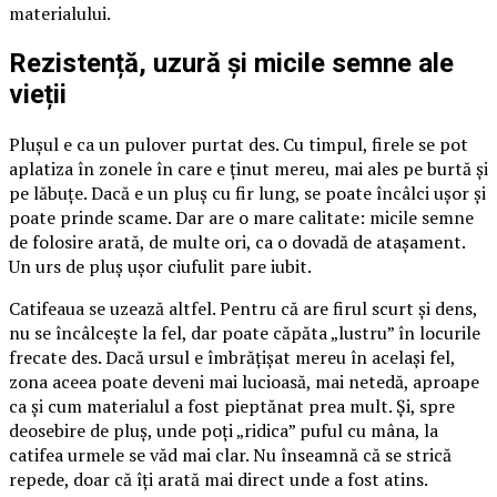
materialului.
Rezistență, uzură și micile semne ale
vieții
Plușul e ca un pulover purtat des. Cu timpul, firele se pot
aplatiza în zonele în care e ținut mereu, mai ales pe burtă și
pe lăbuțe. Dacă e un pluș cu fir lung, se poate încâlci ușor și
poate prinde scame. Dar are o mare calitate: micile semne
de folosire arată, de multe ori, ca o dovadă de atașament.
Un urs de pluș ușor ciufulit pare iubit.
Catifeaua se uzează altfel. Pentru că are firul scurt și dens,
nu se încâlcește la fel, dar poate căpăta „lustru” în locurile
frecate des. Dacă ursul e îmbrățișat mereu în același fel,
zona aceea poate deveni mai lucioasă, mai netedă, aproape
ca și cum materialul a fost pieptănat prea mult. Și, spre
deosebire de pluș, unde poți „ridica” puful cu mâna, la
catifea urmele se văd mai clar. Nu înseamnă că se strică
repede, doar că îți arată mai direct unde a fost atins.