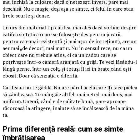
mai închisă la culoare; dacă o netezești invers, pare mai
deschisă. Nu e magie, deși așa se simte, ci felul în care stau
firele scurte și dense.
Un urs din material tip catifea, mai ales dacă vorbim despre
catifea sintetică (care se folosește des pentru jucării,
pentru că e mai rezistentă și mai ușor de întreținut), are un
aer mai „de decor”, mai matur. Nu în sensul rece, nu ca un
obiect care nu trebuie atins, ci ca un cadou care se
potrivește într-o cameră aranjată cu grijă. Te vezi lăsându-l
lângă perne, într-un colț, și totuși îl iei în brațe când ești
obosit. Doar că senzația e diferită.
Catifeaua nu te gâdilă. Nu are părul acela care îți face pielea
să zâmbească. Te mângâie altfel, mai neted, mai dens, mai
uniform. Uneori, când e de calitate bună, pare aproape
răcoroasă la atingere, înainte să se încălzească de la mâna
ta.
Prima diferență reală: cum se simte
îmbrățișarea