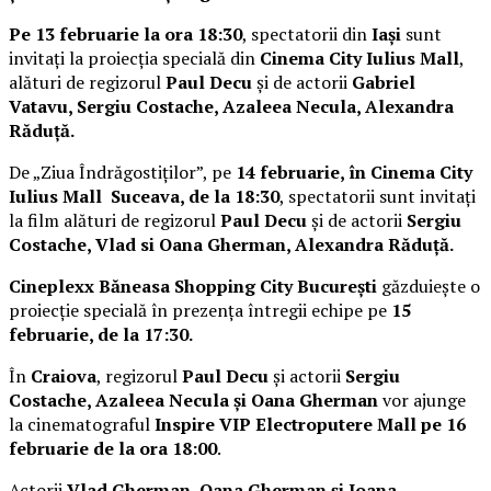
Pe 13 februarie la ora 18:30
, spectatorii din
Iași
sunt
invitați la proiecția specială din
Cinema City Iulius Mall
,
alături de regizorul
Paul Decu
și de actorii
Gabriel
Vatavu, Sergiu Costache, Azaleea Necula, Alexandra
Răduță.
De „Ziua Îndrăgostiților”, pe
14 februarie, în Cinema City
Iulius Mall Suceava, de la 18:30
, spectatorii sunt invitați
la film alături de regizorul
Paul Decu
și de actorii
Sergiu
Costache, Vlad si Oana Gherman, Alexandra Răduță.
Cineplexx Băneasa Shopping City București
găzduiește o
proiecție specială în prezența întregii echipe pe
15
februarie, de la 17:30.
În
Craiova
, regizorul
Paul Decu
și actorii
Sergiu
Costache, Azaleea Necula și Oana Gherman
vor ajunge
la cinematograful
Inspire VIP Electroputere Mall pe 16
februarie de la ora 18:00
.
Actorii
Vlad Gherman, Oana Gherman și Ioana