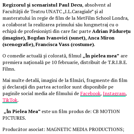
Regizorul și scenaristul Paul Decu
, absolvent al
Facultății de Teatru UNATC „I.L.Caragiale” și al
masteratului în regie de film de la MetFilm School Londra,
a colaborat la realizarea primului său lungmetraj cu o
echipă de profesioniști din care fac parte
Adrian Pădurețu
(imagine), Bogdan Ivanovici (sunet), Anca Miron
(scenografie), Francisca Vass (costume)
.
O comedie actuală și colorată, filmul
„În pielea mea”
are
premiera națională pe 10 februarie, distribuit de T.R.I.B.E.
Films.
Mai multe detalii, imagini de la filmări, fragmente din film
și declarații din partea actorilor sunt disponibile pe
paginile social media ale filmului de
Facebook
,
Instagram
,
TikTok
.
„În Pielea Mea”
este un film produs de: CB MOTION
PICTURES.
Producător asociat: MAGNETIC MEDIA PRODUCTIONS;