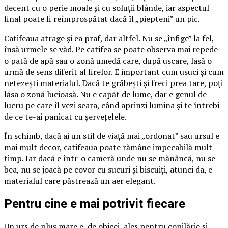
decent cu o perie moale și cu soluții blânde, iar aspectul
final poate fi reîmprospătat dacă îl „piepteni” un pic.
Catifeaua atrage și ea praf, dar altfel. Nu se „înfige” la fel,
însă urmele se văd. Pe catifea se poate observa mai repede
o pată de apă sau o zonă umedă care, după uscare, lasă o
urmă de sens diferit al firelor. E important cum usuci și cum
netezești materialul. Dacă te grăbești și freci prea tare, poți
lăsa o zonă lucioasă. Nu e capăt de lume, dar e genul de
lucru pe care îl vezi seara, când aprinzi lumina și te întrebi
de ce te-ai panicat cu șervețelele.
În schimb, dacă ai un stil de viață mai „ordonat” sau ursul e
mai mult decor, catifeaua poate rămâne impecabilă mult
timp. Iar dacă e într-o cameră unde nu se mănâncă, nu se
bea, nu se joacă pe covor cu sucuri și biscuiți, atunci da, e
materialul care păstrează un aer elegant.
Pentru cine e mai potrivit fiecare
Un urs de pluș mare e, de obicei, ales pentru copilărie și