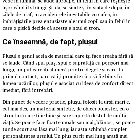
vede în lumină, se aude aproape, în felul în care foșnește
ușor când îl strângi. Și, da, se simte și în viața de după, în
zilele de praf, în accidentele inevitabile cu cafea, în
îmbrățișările prea entuziaste ale unui copil sau în felul în
care o pisică decide că acesta e noul ei tron.
Ce înseamnă, de fapt, plușul
Plușul e genul acela de material care își face treaba fără să
se laude. Când spui pluș, spui o suprafață cu perișori mai
lungi, un puf care îți alunecă printre degete și care, la
primul contact, pare că îți promite că o să fie bine. În
lumea jucăriilor, plușul e asociat cu ideea de confort direct,
imediat, fără întrebări.
Din punct de vedere practic, plușul folosit la urșii mari e,
cel mai des, un material sintetic, de obicei poliester, cu o
structură care ține bine și care suportă destul de multă
viață. Se poate face foarte moale sau mai „blănos”, se poate
tunde scurt sau lăsa mai lung, iar asta schimbă complet
personalitatea ursului. Un plus cu fir mai lung arată mai