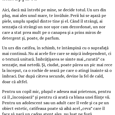
Aici, dacă mă întrebi pe mine, se decide totul. Un urs din
pluș, mai ales unul mare, te învăluie. Perii lui se așază pe
piele, umplu spațiul dintre tine și el. Când îl strângi, ai
senzația că strângi un nor ușor cam dezordonat, un nor
care a stat prea mult pe o canapea și a prins miros de
detergent și, poate, de parfum.
Un urs din catifea, în schimb, te întâmpină cu o suprafață
mai continuă. Nu ai acele fire care se mișcă independent, ci
o textură unitară. Îmbrățișarea se simte mai „curată” ca
senzație, mai netedă. Și, ciudat, poate părea un pic mai rece
la început, ca o rochie de seară pe care o atingi înainte să o
îmbraci. Dar după câteva secunde, devine la fel de cald,
doar că altfel.
Pentru un copil mic, plușul e adesea mai prietenos, pentru
că îl „înconjoară” și pentru că arată ca blana unei ființe vii.
Pentru un adolescent sau un adult care îl vede și ca pe un
obiect estetic, catifeaua poate să aibă acel „ceva” care îl
face să pară un cadou atent ales, nu luat pe fugă.