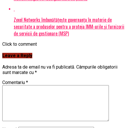
Zyxel Networks îmbunătățește guvernanța în materie de
securitate a produselor pentru a proteja IMM-urile și furnizorii
de servicii de gestionare (MSP)
Click to comment
Leave a Reply
Adresa ta de email nu va fi publicată.
Câmpurile obligatorii
sunt marcate cu
*
Comentariu
*