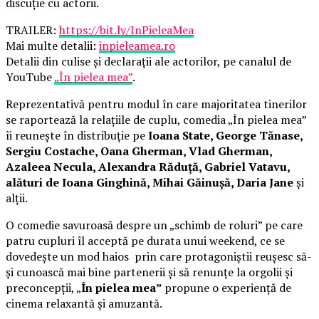
discuție cu actorii.
TRAILER:
https://bit.ly/InPieleaMea
Mai multe detalii:
inpieleamea.ro
Detalii din culise și declarații ale actorilor, pe canalul de
YouTube
„În pielea mea”
.
Reprezentativă pentru modul în care majoritatea tinerilor
se raportează la relațiile de cuplu, comedia „În pielea mea”
îi reunește în distribuție pe
Ioana State, George Tănase,
Sergiu Costache, Oana Gherman, Vlad Gherman,
Azaleea Necula, Alexandra Răduță, Gabriel Vatavu,
alături de Ioana Ginghină, Mihai Găinușă, Daria Jane
și
alții.
O comedie savuroasă despre un „schimb de roluri” pe care
patru cupluri îl acceptă pe durata unui weekend, ce se
dovedește un mod haios prin care protagoniștii reușesc să-
și cunoască mai bine partenerii și să renunțe la orgolii și
preconcepții, „
În pielea mea”
propune o experiență de
cinema relaxantă și amuzantă.