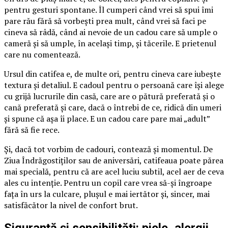
pentru gesturi spontane. Îl cumperi când vrei să spui îmi
pare rău fără să vorbești prea mult, când vrei să faci pe
cineva să râdă, când ai nevoie de un cadou care să umple o
cameră și să umple, în același timp, și tăcerile. E prietenul
care nu comentează.
Ursul din catifea e, de multe ori, pentru cineva care iubește
textura și detaliul. E cadoul pentru o persoană care își alege
cu grijă lucrurile din casă, care are o pătură preferată și o
cană preferată și care, dacă o întrebi de ce, ridică din umeri
și spune că așa îi place. E un cadou care pare mai „adult”
fără să fie rece.
Și, dacă tot vorbim de cadouri, contează și momentul. De
Ziua Îndrăgostiților sau de aniversări, catifeaua poate părea
mai specială, pentru că are acel luciu subtil, acel aer de ceva
ales cu intenție. Pentru un copil care vrea să-și îngroape
fața în urs la culcare, plușul e mai iertător și, sincer, mai
satisfăcător la nivel de confort brut.