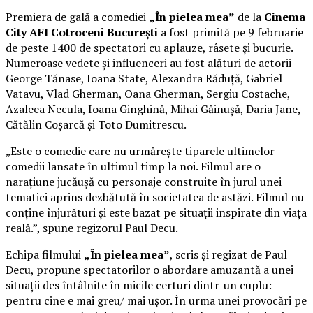
Premiera de gală a comediei
„În pielea mea”
de la
Cinema
City AFI Cotroceni București
a fost primită pe 9 februarie
de peste 1400 de spectatori cu aplauze, râsete și bucurie.
Numeroase vedete și influenceri au fost alături de actorii
George Tănase, Ioana State, Alexandra Răduță, Gabriel
Vatavu, Vlad Gherman, Oana Gherman, Sergiu Costache,
Azaleea Necula, Ioana Ginghină, Mihai Găinușă, Daria Jane,
Cătălin Coșarcă și Toto Dumitrescu.
„Este o comedie care nu urmărește tiparele ultimelor
comedii lansate în ultimul timp la noi. Filmul are o
narațiune jucăușă cu personaje construite în jurul unei
tematici aprins dezbătută în societatea de astăzi. Filmul nu
conține înjurături și este bazat pe situații inspirate din viața
reală.”, spune regizorul Paul Decu.
Echipa filmului
„În pielea mea”
, scris și regizat de Paul
Decu, propune spectatorilor o abordare amuzantă a unei
situații des întâlnite în micile certuri dintr-un cuplu:
pentru cine e mai greu/ mai ușor. În urma unei provocări pe