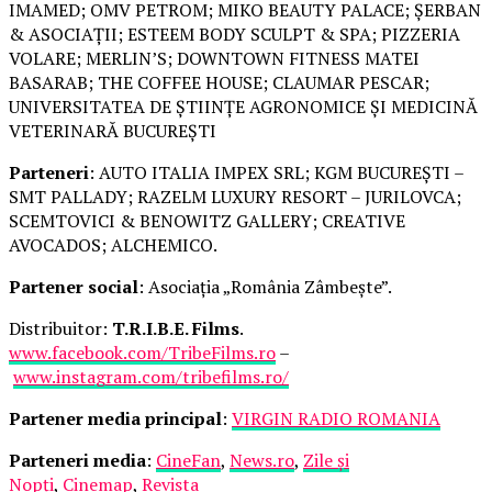
IMAMED; OMV PETROM; MIKO BEAUTY PALACE; ȘERBAN
& ASOCIAȚII; ESTEEM BODY SCULPT & SPA; PIZZERIA
VOLARE; MERLIN’S; DOWNTOWN FITNESS MATEI
BASARAB; THE COFFEE HOUSE; CLAUMAR PESCAR;
UNIVERSITATEA DE ȘTIINȚE AGRONOMICE ȘI MEDICINĂ
VETERINARĂ BUCUREȘTI
Parteneri
: AUTO ITALIA IMPEX SRL; KGM BUCUREȘTI –
SMT PALLADY; RAZELM LUXURY RESORT – JURILOVCA;
SCEMTOVICI & BENOWITZ GALLERY; CREATIVE
AVOCADOS; ALCHEMICO.
Partener social
: Asociația „România Zâmbește”.
Distribuitor:
T.R.I.B.E. Films
.
www.facebook.com/TribeFilms.ro
–
www.instagram.com/tribefilms.ro/
Partener media principal
:
VIRGIN RADIO ROMANIA
Parteneri media
:
CineFan
,
News.ro
,
Zile și
Nopți
,
Cinemap
,
Revista