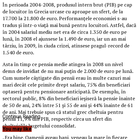
În perioada 2004-2008, produsul intern brut (PIB) pe cap
de locuitor în Grecia urcase cu aproape un sfert, de la
17.700 la 21.800 de euro. Performanţele economiei s-au
tradus şi într-o viaţă mai bună pentru locuitori. Astfel, dacă
în 2004 salariul mediu net era de circa 1.350 de euro pe
lună, în 2008 el ajunsese la 1.490 de euro, iar un an mai
târziu, în 2009, în ciuda crizei, atinsese pragul-record de
1.540 de euro.
Asta în timp ce pensia medie atingea în 2008 un nivel
demn de invidiat de nu mai puţin de 2.000 de euro pe lună.
Cum sumele câştigate din pensii erau în multe cazuri mai
mari decât cele primite drept salariu, 75% din beneficiari
optaseră pentru pensionare anticipată. De exemplu, în
sectorul public, 8% din beneficiari ieşiseră la pensie înainte
de 50 de ani, 24% între 51 şi 55 de ani şi 44% înainte de 61
de ani. Mai trebuie spus că statul grec cheltuia pentru
Continue Reading
pensii 11,9% din PIB, respectiv circa un sfert din
cheltuielile bugetului consolidat.
You may like
„Era bine. Oamenii aveau bani, veneau la mare în fiecare