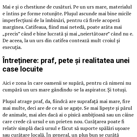
Mai e și o chestiune de cusături. Pe un urs mare, materialul
e întins pe forme rotunjite. Plușul ascunde mai bine micile
imperfecțiuni de la îmbinări, pentru că firele acoperă
marginea. Catifeaua, fiind mai netedă, poate arăta mai
„precis” când e bine lucrată și mai „neiertătoare” când nu e.
De aceea, la un urs din catifea contează mult croiul și
execuția.
Întreținere: praf, pete și realitatea unei
case locuite
Aici e zona în care oamenii se supără, pentru că nimeni nu
cumpără un urs mare gândindu-se la aspirator. Și totuși.
Plușul atrage praf, da, fiindcă are suprafață mai mare, fire
mai multe, deci are de ce să se agațe. Se mai lipește și părul
de animale, mai ales dacă ai o pisică ambițioasă sau un câine
care crede că ursul e un prieten nou. Curățarea poate fi
relativ simplă dacă ursul e făcut să suporte spălări ușoare
sau curățare locală. În general, un pluș bun se curăță