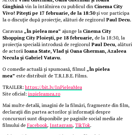
Ginghină
vin la întâlnirea cu publicul din
Cinema City
Vivo! Pitești pe 17 februarie, de la 18:30
și vor participa
la o discuție după proiecție, alături de regizorul
Paul Decu.
Caravana
„În pielea mea”
ajunge la
Cinema City
Shopping City Ploiești, pe 18 februarie,
de la 18:30, la
proiecția specială introdusă de regizorul
Paul Decu
, alături
de actorii
Ioana State, Vlad și Oana Gherman, Azaleea
Necula și Gabriel Vatavu.
O comedie actuală și spumoasă, filmul
„În pielea
mea”
este distribuit de T.R.I.B.E. Films.
TRAILER:
https://bit.ly/InPieleaMea
Site oficial:
inpieleamea.ro
Mai multe detalii, imagini de la filmări, fragmente din film,
declarații din partea actorilor și informații despre
concursuri sunt disponibile pe paginile social media ale
filmului de
Facebook
,
Instagram
,
TikTok
.