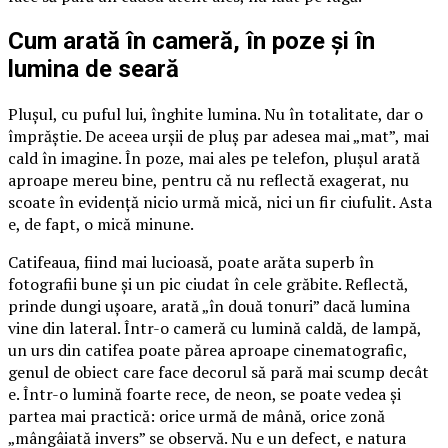
Cum arată în cameră, în poze și în
lumina de seară
Plușul, cu puful lui, înghite lumina. Nu în totalitate, dar o
împrăștie. De aceea urșii de pluș par adesea mai „mat”, mai
cald în imagine. În poze, mai ales pe telefon, plușul arată
aproape mereu bine, pentru că nu reflectă exagerat, nu
scoate în evidență nicio urmă mică, nici un fir ciufulit. Asta
e, de fapt, o mică minune.
Catifeaua, fiind mai lucioasă, poate arăta superb în
fotografii bune și un pic ciudat în cele grăbite. Reflectă,
prinde dungi ușoare, arată „în două tonuri” dacă lumina
vine din lateral. Într-o cameră cu lumină caldă, de lampă,
un urs din catifea poate părea aproape cinematografic,
genul de obiect care face decorul să pară mai scump decât
e. Într-o lumină foarte rece, de neon, se poate vedea și
partea mai practică: orice urmă de mână, orice zonă
„mângâiată invers” se observă. Nu e un defect, e natura