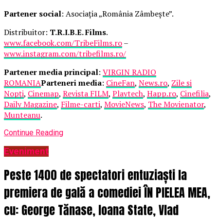
Partener social
: Asociația „România Zâmbește”.
Distribuitor:
T.R.I.B.E. Films
.
www.facebook.com/TribeFilms.ro
–
www.instagram.com/tribefilms.ro/
Partener media principal
:
VIRGIN RADIO
ROMANIA
Parteneri media
:
CineFan
,
News.ro
,
Zile și
Nopți
,
Cinemap
,
Revista FILM
,
Playtech
,
Happ.ro
,
Cinefilia
,
Daily Magazine
,
Filme-carti
,
MovieNews
,
The Movienator
,
Munteanu
.
Continue Reading
Eveniment
Peste 1400 de spectatori entuziaști la
premiera de gală a comediei ÎN PIELEA MEA,
cu: George Tănase, Ioana State, Vlad