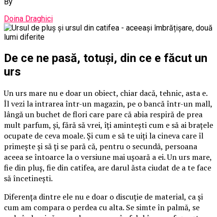
By
Doina Draghici
De ce ne pasă, totuși, din ce e făcut un
urs
Un urs mare nu e doar un obiect, chiar dacă, tehnic, asta e.
Îl vezi la intrarea într-un magazin, pe o bancă într-un mall,
lângă un buchet de flori care pare că abia respiră de prea
mult parfum, și, fără să vrei, îți amintești cum e să ai brațele
ocupate de ceva moale. Și cum e să te uiți la cineva care îl
primește și să ți se pară că, pentru o secundă, persoana
aceea se întoarce la o versiune mai ușoară a ei. Un urs mare,
fie din pluș, fie din catifea, are darul ăsta ciudat de a te face
să încetinești.
Diferența dintre ele nu e doar o discuție de material, ca și
cum am compara o perdea cu alta. Se simte în palmă, se