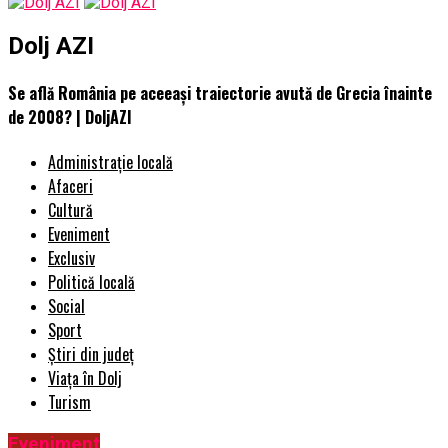
Dolj AZI
Se află România pe aceeași traiectorie avută de Grecia înainte
de 2008? | DoljAZI
Administrație locală
Afaceri
Cultură
Eveniment
Exclusiv
Politică locală
Social
Sport
Știri din județ
Viața în Dolj
Turism
Eveniment