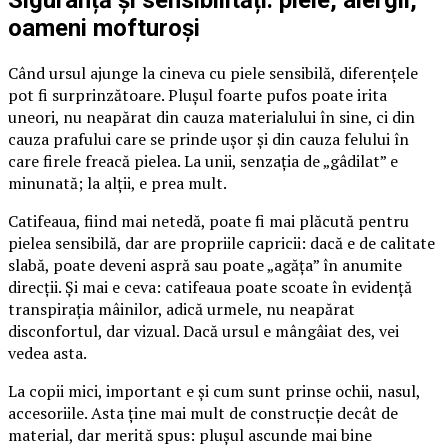
Siguranță și sensibilități: piele, alergii,
oameni mofturoși
Când ursul ajunge la cineva cu piele sensibilă, diferențele
pot fi surprinzătoare. Plușul foarte pufos poate irita
uneori, nu neapărat din cauza materialului în sine, ci din
cauza prafului care se prinde ușor și din cauza felului în
care firele freacă pielea. La unii, senzația de „gâdilat” e
minunată; la alții, e prea mult.
Catifeaua, fiind mai netedă, poate fi mai plăcută pentru
pielea sensibilă, dar are propriile capricii: dacă e de calitate
slabă, poate deveni aspră sau poate „agăța” în anumite
direcții. Și mai e ceva: catifeaua poate scoate în evidență
transpirația mâinilor, adică urmele, nu neapărat
disconfortul, dar vizual. Dacă ursul e mângâiat des, vei
vedea asta.
La copii mici, important e și cum sunt prinse ochii, nasul,
accesoriile. Asta ține mai mult de construcție decât de
material, dar merită spus: plușul ascunde mai bine