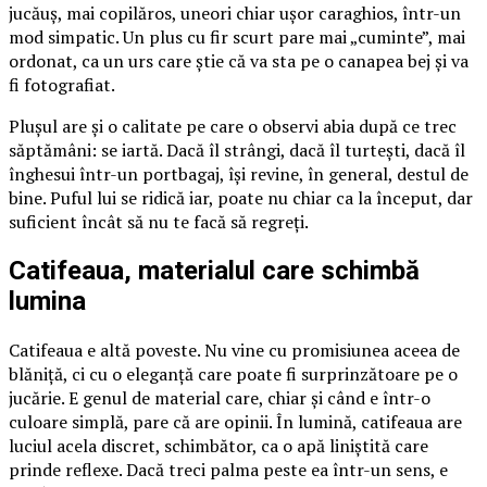
jucăuș, mai copilăros, uneori chiar ușor caraghios, într-un
mod simpatic. Un plus cu fir scurt pare mai „cuminte”, mai
ordonat, ca un urs care știe că va sta pe o canapea bej și va
fi fotografiat.
Plușul are și o calitate pe care o observi abia după ce trec
săptămâni: se iartă. Dacă îl strângi, dacă îl turtești, dacă îl
înghesui într-un portbagaj, își revine, în general, destul de
bine. Puful lui se ridică iar, poate nu chiar ca la început, dar
suficient încât să nu te facă să regreți.
Catifeaua, materialul care schimbă
lumina
Catifeaua e altă poveste. Nu vine cu promisiunea aceea de
blăniță, ci cu o eleganță care poate fi surprinzătoare pe o
jucărie. E genul de material care, chiar și când e într-o
culoare simplă, pare că are opinii. În lumină, catifeaua are
luciul acela discret, schimbător, ca o apă liniștită care
prinde reflexe. Dacă treci palma peste ea într-un sens, e