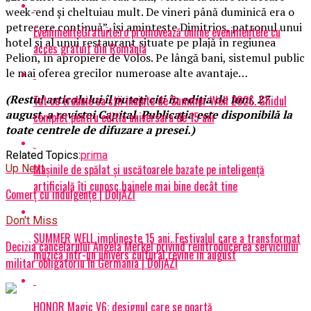
week-end şi cheltuiau mult. De vineri până duminică era o
petrecere continuă”, îşi aminteşte Dimitrios, patronul unui
EvenimenteGratuite.ro promovează online evenimentele cu
hotel şi al unui restaurant situate pe plajă în regiunea
acces gratuit din România
Pelion, în apropiere de Volos. Pe lângă bani, sistemul public
le mai oferea grecilor numeroase alte avantaje…
(Restul articolului îl puteţi citi în ediţia de luni, 27
Tot ce trebuie sa stii inainte de Summer Well 2026. Ghidul
august, a revistei Capital. Publicaţia este disponibilă la
complet pentru editia aniversara de 15 ani
toate centrele de difuzare a presei.)
Related Topics:
prima
Mașinile de spălat și uscătoarele bazate pe inteligență
Up Next
artificială îți cunosc hainele mai bine decât tine
Comerţ cu indulgenţe | DoljAZI
Don't Miss
SUMMER WELL implineste 15 ani. Festivalul care a transformat
Decizia cancelarului Angela Merkel privind reintroducerea serviciului
muzica intr-un univers cultural revine in august
militar obligatoriu în Germania | DoljAZI
HONOR Magic V6: designul care se poartă