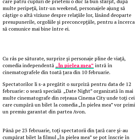
care patru cupluri de prieteni o duc la bun sfârșit, după
multe peripeții, într-un weekend, personajele ajung să
câștige o altă viziune despre relațiile lor, lăsând deoparte
presupunerile, orgoliile și preconcepțiile, pentru a încerca
să comunice mai bine între ei.
Cu râs pe săturate, surprize și personaje pline de viață,
comedia independentă
„În pielea mea”
intră în
cinematografele din toată țara din 10 februarie.
Spectatorilor li s-a pregătit o surpriză pentru data de 12
februarie: o seară specială „Date Night” organizată în mai
multe cinematografe din rețeaua Cinema City unde toți cei
care cumpără un bilet la comedia „În pielea mea” vor primi
un premiu garantat din partea Avon.
Până pe 23 februarie, toți spectatorii din țară care și-au
cumpărat bilet la filmul „În pielea mea” se pot înscrie în